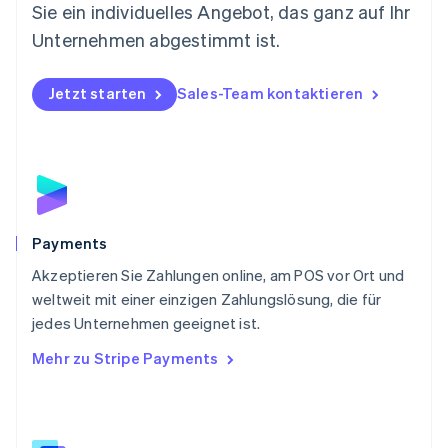
Sie ein individuelles Angebot, das ganz auf Ihr
English
Österreich
Unternehmen abgestimmt ist.
Deutsch
English
Polen
Jetzt starten
Sales-Team kontaktieren
English
Portugal
Português
English
Rumänien
English
Schweden
Svenska
English
Schweiz
Payments
Deutsch
Français
Italiano
English
Akzeptieren Sie Zahlungen online, am POS vor Ort und
Singapur
English
简体中文
weltweit mit einer einzigen Zahlungslösung, die für
Slowakei
jedes Unternehmen geeignet ist.
English
Mehr zu Stripe Payments
Slowenien
English
Italiano
Sonderverwaltungsregion Hongkong,
China
English
简体中文