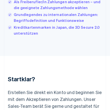
Als Freiberufler/in Zahlungen akzeptieren – und
English
Français
die geeignete Zahlungsmethode wählen
Kroatien
English
Italiano
Grundlegendes zu internationalen Zahlungen:
Lettland
Begriffsdefinition und Funktionsweise
English
Kreditkartenmarken in Japan, die 3D Secure 2.0
Liechtenstein
unterstützen
Deutsch
English
Litauen
English
Luxemburg
Français
Deutsch
English
Malaysia
English
简体中文
Malta
English
Startklar?
Mexiko
Español
English
Neuseeland
Erstellen Sie direkt ein Konto und beginnen Sie
English
mit dem Akzeptieren von Zahlungen. Unser
Niederlande
Nederlands
English
Sales-Team berät Sie gerne und gestaltet für
Norwegen