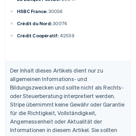
HSBC France:
30056
Crédit du Nord:
30076
Crédit Coopératif:
42559
Der Inhalt dieses Artikels dient nur zu
Australien
allgemeinen Informations- und
English
Belgien
Bildungszwecken und sollte nicht als Rechts-
Nederlands
Français
Deutsch
English
oder Steuerberatung interpretiert werden.
Brasilien
Stripe übernimmt keine Gewähr oder Garantie
Português
English
Bulgarien
für die Richtigkeit, Vollständigkeit,
English
Angemessenheit oder Aktualität der
Dänemark
Informationen in diesem Artikel. Sie sollten
English
Deutschland