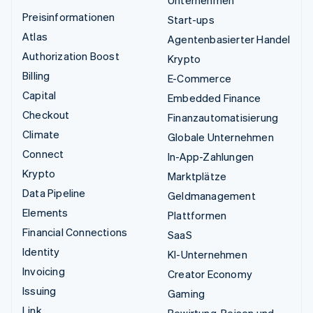
Preisinformationen
Start-ups
Atlas
Agentenbasierter Handel
Authorization Boost
Krypto
Billing
E-Commerce
Capital
Embedded Finance
Checkout
Finanzautomatisierung
Climate
Globale Unternehmen
Connect
In-App-Zahlungen
Krypto
Marktplätze
Data Pipeline
Geldmanagement
Elements
Plattformen
Financial Connections
SaaS
Identity
KI-Unternehmen
Invoicing
Creator Economy
Issuing
Gaming
Link
Bewirtung, Reisen und