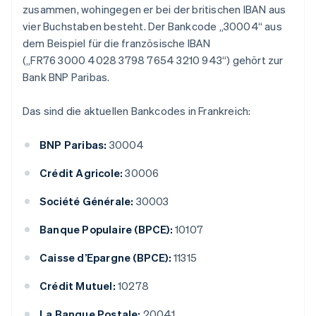
zusammen, wohingegen er bei der britischen IBAN aus
vier Buchstaben besteht. Der Bankcode „30004“ aus
dem Beispiel für die französische IBAN
(„FR76 3000 4028 3798 7654 3210 943“) gehört zur
Bank BNP Paribas.
Das sind die aktuellen Bankcodes in Frankreich:
BNP Paribas:
30004
Crédit Agricole:
30006
Société Générale:
30003
Banque Populaire (BPCE):
10107
Caisse d’Epargne (BPCE):
11315
Crédit Mutuel:
10278
La Banque Postale:
20041