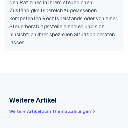
den Rat eines in Ihrem steuerlichen
Deutsch
English
Zuständigkeitsbereich zugelassenen
Estland
English
kompetenten Rechtsbeistands oder von einer
Festlandchina
Steuerberatungsstelle einholen und sich
简体中文
English
Finnland
hinsichtlich Ihrer speziellen Situation beraten
English
Svenska
lassen.
Frankreich
Français
English
Gibraltar
English
Griechenland
English
Indien
English
Irland
Weitere Artikel
English
Italien
Italiano
English
Weitere Artikel zum Thema Zahlungen
Japan
日本語
English
Kanada