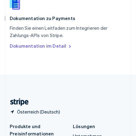
Spanien
Español
English
Dokumentation zu Payments
Thailand
ไทย
English
Finden Sie einen Leitfaden zum Integrieren der
Tschechische Republik
Zahlungs-APIs von Stripe.
English
Ungarn
Dokumentation im Detail
English
Vereinigte Arabische Emirate
English
Vereinigte Staaten
English
Español
简体中文
Vereinigtes Königreich
English
Zypern
English
Österreich (Deutsch)
Produkte und
Lösungen
Preisinformationen
Unternehmen