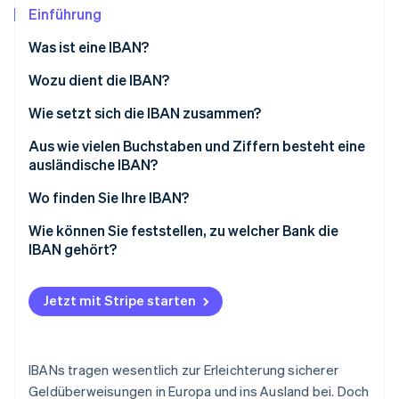
Betrugsprävention
Ecosystem
Einführung
Atlas
Was ist eine IBAN?
Start-up-Gründung
Partner
Stripe App-Marktplatz
Climate
Wozu dient die IBAN?
CO₂-Entnahme
Wie setzt sich die IBAN zusammen?
Identity
Online-Identitätsprüfung
Beispiel für eine französische IBAN
Aus wie vielen Buchstaben und Ziffern besteht eine
ausländische IBAN?
Wo finden Sie Ihre IBAN?
Wie können Sie feststellen, zu welcher Bank die
Stripe-Sessions 2026
IBAN gehört?
Erfahren Sie, wie Stripe Lösungen für die Wirts
Jetzt ansehen
Jetzt mit Stripe starten
IBANs tragen wesentlich zur Erleichterung sicherer
Geldüberweisungen in Europa und ins Ausland bei. Doch