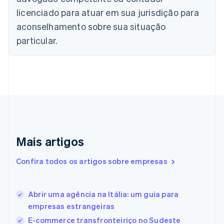
English
Canadá
licenciado para atuar em sua jurisdição para
English
Français
aconselhamento sobre sua situação
China continental
particular.
简体中文
English
Chipre
English
Croácia
English
Italiano
Dinamarca
English
Emirados Árabes Unidos
English
Eslováquia
Mais artigos
English
Eslovênia
Confira todos os artigos sobre empresas
English
Italiano
Espanha
Español
English
Abrir uma agência na Itália: um guia para
Estados Unidos
empresas estrangeiras
English
Español
简体中文
Estônia
E-commerce transfronteiriço no Sudeste