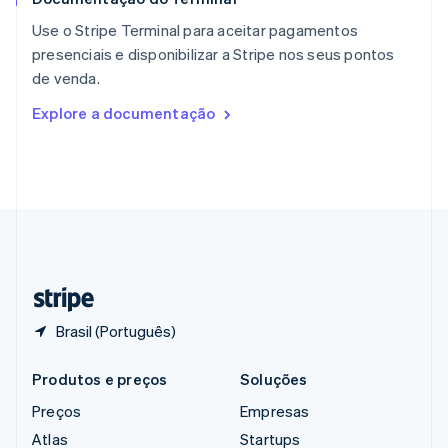
English
简体中文
Reino Unido
Use o Stripe Terminal para aceitar pagamentos
English
presenciais e disponibilizar a Stripe nos seus pontos
República Tcheca
de venda.
English
Romênia
Explore a documentação
English
Singapura
English
简体中文
Suécia
Svenska
English
Suíça
Deutsch
Français
Italiano
English
Tailândia
ไทย
English
Brasil (Português)
Produtos e preços
Soluções
Preços
Empresas
Atlas
Startups