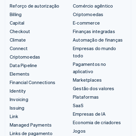
Reforço de autorização
Comércio agêntico
Billing
Criptomoedas
Capital
E-commerce
Checkout
Finanças integradas
Climate
Automação de finanças
Connect
Empresas do mundo
todo
Criptomoedas
Pagamentos no
Data Pipeline
aplicativo
Elements
Marketplaces
Financial Connections
Gestão dos valores
Identity
Plataformas
Invoicing
SaaS
Issuing
Empresas de IA
Link
Economia de criadores
Managed Payments
Jogos
Links de pagamento