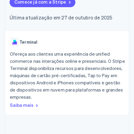
de 125
Comece já com a Stripe
Recognition
Marketplaces
Gerenciar assinaturas
Authorization
Automação
Plano de ação do
Gestão dos valores
Ofereça cobrança por
Boost
contábil
produto
Plataformas
uso
Última atualização em 27 de outubro de 2025
Otimizações
Stripe Sigma
Conferência anual das
SaaS
Emita cartões
de aceitação
Relatórios
sessões
respaldados por
Link
personalizados
Carreiras
stablecoins
Checkout
Data Pipeline
Sala de imprensa
Provisione e gerencie
acelerado
Sincronização
Stripe Press
Terminal
serviços com agentes
Por setor
de dados
Ofereça aos clientes uma experiência de unified
Empresas de IA
commerce nas interações online e presenciais. O Stripe
Economia de criadores
Contato
Recursos
Terminal disponibiliza recursos para desenvolvedores,
Mais
Jogos
máquinas de cartão pré-certificadas, Tap to Pay em
Fale com a equipe de
Product roadmap
Hospitalidade, viagens
Integrações de
vendas
dispositivos Android e iPhones compatíveis e gestão
Veja o que está chegando
e lazer
aplicativos
Seja um parceiro
de dispositivos em nuvem para plataformas e grandes
Seguros
Exemplos de códigos
Radar
Mídia e entretenimento
Blog de
empresas.
Prevenção de fraudes
desenvolvedores
Saiba mais
Organizações sem fins
Status da API
Atlas
lucrativos
Incorporação de startups
Serviços profissionais
Climate
Setor público
Remoção de carbono
Varejo