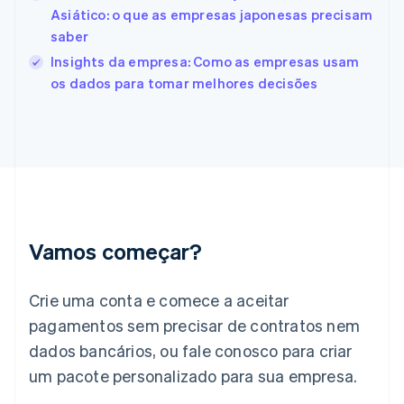
English
Asiático: o que as empresas japonesas precisam
Finlândia
saber
English
Svenska
França
Insights da empresa: Como as empresas usam
Français
English
os dados para tomar melhores decisões
Gibraltar
English
Grécia
English
Hungria
English
Índia
English
Irlanda
Vamos começar?
English
Itália
Crie uma conta e comece a aceitar
Italiano
English
Japão
pagamentos sem precisar de contratos nem
日本語
English
dados bancários, ou fale conosco para criar
Letônia
English
um pacote personalizado para sua empresa.
Liechtenstein