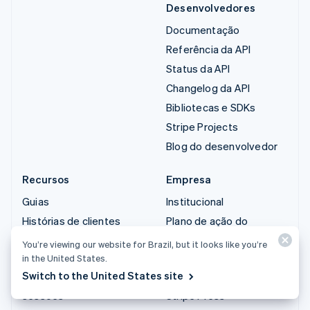
Desenvolvedores
Documentação
Referência da API
Status da API
Changelog da API
Bibliotecas e SDKs
Stripe Projects
Blog do desenvolvedor
Recursos
Empresa
Guias
Institucional
Histórias de clientes
Plano de ação do
produto
Blog
You’re viewing our website for Brazil, but it looks like you’re
Carreiras
in the United States.
Comunidade
Switch to the United States site
Sala de imprensa
Conferência anual das
sessões
Stripe Press