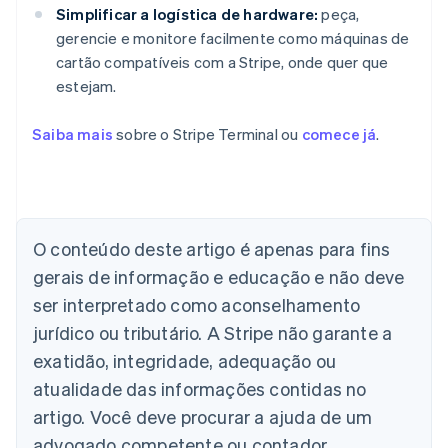
Simplificar a logística de hardware:
peça,
gerencie e monitore facilmente como máquinas de
cartão compatíveis com a Stripe, onde quer que
estejam.
Saiba mais
sobre o Stripe Terminal ou
comece já
.
Alemanha
O conteúdo deste artigo é apenas para fins
Deutsch
English
Austrália
gerais de informação e educação e não deve
English
ser interpretado como aconselhamento
Áustria
jurídico ou tributário. A Stripe não garante a
Deutsch
English
Bélgica
exatidão, integridade, adequação ou
Nederlands
Français
Deutsch
English
atualidade das informações contidas no
Brasil
Português
English
artigo. Você deve procurar a ajuda de um
Bulgária
advogado competente ou contador