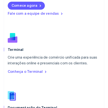
Deutsch
English
Comece agora
Lituânia
English
Fale com a equipe de vendas
Luxemburgo
Français
Deutsch
English
Malásia
English
简体中文
Malta
English
México
Español
English
Terminal
Noruega
Crie uma experiência de comércio unificada para suas
English
interações online e presenciais com os clientes.
Nova Zelândia
English
Conheça o Terminal
Países Baixos
Nederlands
English
Polônia
English
Portugal
Português
English
RAE de Hong Kong, China
Documentação do Terminal