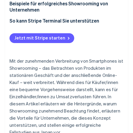
Trends nach Bevölkerungsdichte
Verbesserung der Omnichannel-Strategie
Beispiele für erfolgreiches Showrooming von
Eignung für den urbanen Lebensstil
Unternehmen
Mehrwertangebote, die nur im Geschäft verfügbar
sind
Nitori
So kann Stripe Terminal Sie unterstützen
Bic Camera
Jetzt mit Stripe starten
Mit der zunehmenden Verbreitung von Smartphones ist
Showrooming – das Betrachten von Produkten im
stationären Geschäft und der anschließende Online-
Kauf – weit verbreitet. Während dies für Käufer/innen
eine bequeme Vorgehensweise darstellt, kann es für
Einzelhändler/innen zu Umsatzverlusten führen. In
diesem Artikel erläutern wir die Hintergründe, warum
Showrooming zunehmend Beachtung findet, erläutern
die Vorteile für Unternehmen, die dieses Konzept
unterstützen, und stellen einige erfolgreiche
Fallstudien aus Japan vor.