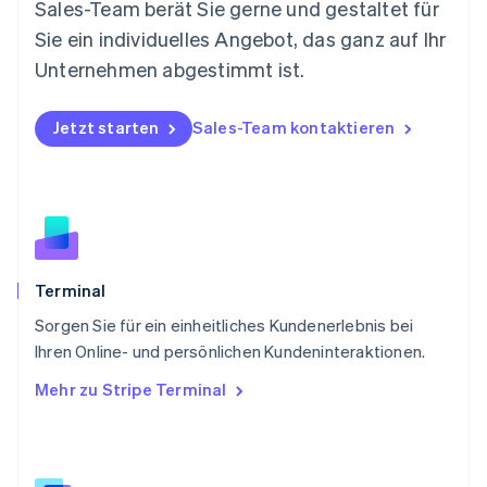
Nederlands
English
Sales-Team berät Sie gerne und gestaltet für
Norwegen
Sie ein individuelles Angebot, das ganz auf Ihr
English
Österreich
Unternehmen abgestimmt ist.
Deutsch
English
Polen
Jetzt starten
Sales-Team kontaktieren
English
Portugal
Português
English
Rumänien
English
Schweden
Svenska
English
Schweiz
Terminal
Deutsch
Français
Italiano
English
Sorgen Sie für ein einheitliches Kundenerlebnis bei
Singapur
English
简体中文
Ihren Online- und persönlichen Kundeninteraktionen.
Slowakei
Mehr zu Stripe Terminal
English
Slowenien
English
Italiano
Sonderverwaltungsregion Hongkong,