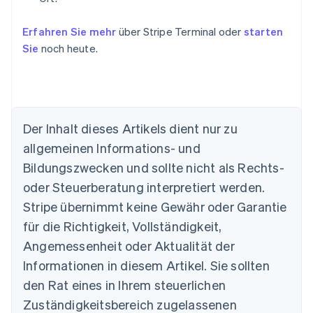
Erfahren Sie mehr
über Stripe Terminal oder
starten
Sie
noch heute.
Der Inhalt dieses Artikels dient nur zu
allgemeinen Informations- und
Bildungszwecken und sollte nicht als Rechts-
oder Steuerberatung interpretiert werden.
Australien
English
Stripe übernimmt keine Gewähr oder Garantie
Belgien
für die Richtigkeit, Vollständigkeit,
Nederlands
Français
Deutsch
English
Brasilien
Angemessenheit oder Aktualität der
Português
English
Informationen in diesem Artikel. Sie sollten
Bulgarien
den Rat eines in Ihrem steuerlichen
English
Dänemark
Zuständigkeitsbereich zugelassenen