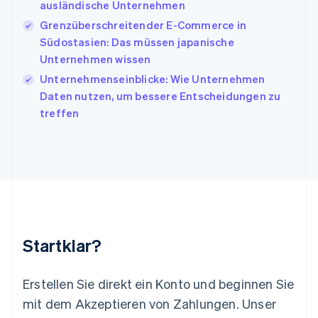
日本語
English
ausländische Unternehmen
Kanada
Grenzüberschreitender E-Commerce in
English
Français
Südostasien: Das müssen japanische
Kroatien
English
Italiano
Unternehmen wissen
Lettland
Unternehmenseinblicke: Wie Unternehmen
English
Daten nutzen, um bessere Entscheidungen zu
Liechtenstein
treffen
Deutsch
English
Litauen
English
Luxemburg
Français
Deutsch
English
Malaysia
English
简体中文
Malta
English
Startklar?
Mexiko
Español
English
Neuseeland
Erstellen Sie direkt ein Konto und beginnen Sie
English
mit dem Akzeptieren von Zahlungen. Unser
Niederlande