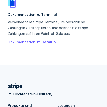
China
English
简体中文
Spanien
Dokumentation zu Terminal
Español
English
Thailand
Verwenden Sie Stripe Terminal, um persönliche
ไทย
English
Zahlungen zu akzeptieren, und dehnen Sie Stripe-
Tschechische Republik
Zahlungen auf Ihren Point-of-Sale aus.
English
Ungarn
Dokumentation im Detail
English
Vereinigte Arabische Emirate
English
Vereinigte Staaten
English
Español
简体中文
Vereinigtes Königreich
English
Zypern
English
Liechtenstein (Deutsch)
Produkte und
Lösungen