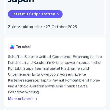
Data Pipeline
Geldmanagement
Marktplatz auf
Zugriff auf mehr als
Datensynchronisierung
Produkt-Roadmap
Plattformen
Grundlagen der
125
Stripe Sessions
SaaS
Abonnementverwaltung
Jetzt mit Stripe starten
Terminal
Karriere
Zahlungen vor Ort
Newsroom
So setzen Sie
Authorization
Stripe Press
nutzungsbasierte
Zuletzt aktualisiert: 27. Oktober 2025
Boost
Abrechnung um
Nach Branche
Optimierung der
Stablecoin-gestützte
Autorisierungsraten
Karten ausgeben: So
Link
KI-Unternehmen
Kontakt
geht´s
Beschleunigter
Terminal
Creator Economy
Bereitstellung und
Bezahlvorgang
Gaming
Verwaltung von
Sales-Team
Financial
Bewirtung, Reisen und
Schaffen Sie eine Unified-Commerce-Erfahrung für Ihre
Diensten mit Agenten
kontaktieren
Connections
Freizeit
Partner werden
Kundinnen und Kunden im Online- sowie im persönlichen
Verbundene
Versicherungen
Kontakt. Stripe Terminal bietet Plattformen und
Medien und
Finanzdaten
Unterhaltung
Unternehmen Entwicklertools, vorzertifizierte
Ressourcen
Gemeinnützige
Kartenlesegeräte, Tap to Pay auf kompatiblen iPhone-
Organisationen
und Android-Geräten sowie eine cloudbasierte
Fachdienstleistungen
App-Integrationen
Mehr
Öffentlicher Sektor
Code-Beispiele
Geräteverwaltung.
Product roadmap
Einzelhandel
Entwickler-Blog
Mehr erfahren
Ausblick
API-Status
Radar