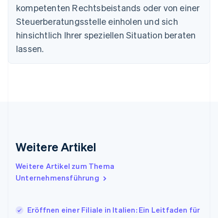
English
kompetenten Rechtsbeistands oder von einer
Deutschland
Steuerberatungsstelle einholen und sich
Deutsch
English
Estland
hinsichtlich Ihrer speziellen Situation beraten
English
lassen.
Festlandchina
简体中文
English
Finnland
English
Svenska
Frankreich
Français
English
Gibraltar
English
Griechenland
English
Weitere Artikel
Indien
English
Weitere Artikel zum Thema
Irland
Unternehmensführung
English
Italien
Italiano
English
Japan
Eröffnen einer Filiale in Italien: Ein Leitfaden für