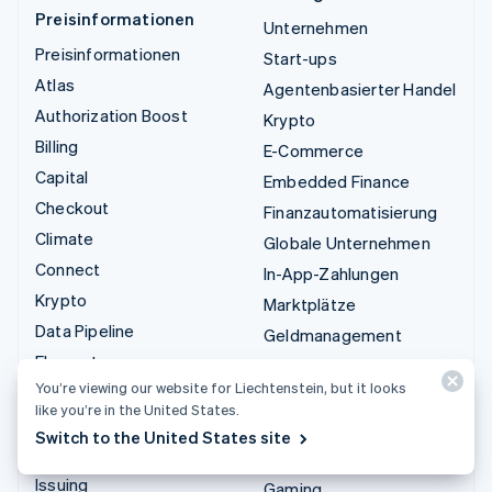
Preisinformationen
Unternehmen
Preisinformationen
Start-ups
Atlas
Agentenbasierter Handel
Authorization Boost
Krypto
Billing
E-Commerce
Capital
Embedded Finance
Checkout
Finanzautomatisierung
Climate
Globale Unternehmen
Connect
In-App-Zahlungen
Krypto
Marktplätze
Data Pipeline
Geldmanagement
Elements
Plattformen
You’re viewing our website for Liechtenstein, but it looks
Financial Connections
SaaS
like you’re in the United States.
Identity
KI-Unternehmen
Switch to the United States site
Invoicing
Creator Economy
Issuing
Gaming