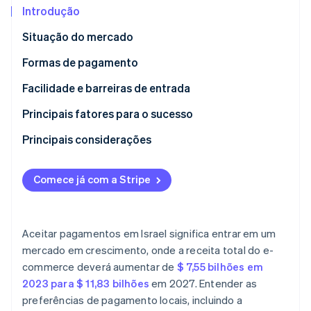
Introdução
Ecossistema
Situação do mercado
Formas de pagamento
Stripe Sessions 2026
Parceiros
Stripe App Marketplace
Veja como a Stripe está construindo a infraestrutura econô
Uso atual
Facilidade e barreiras de entrada
Assista agora
Novas tendências
Impostos
Principais fatores para o sucesso
Estornos e contestações
Principais considerações
Pagamentos internacionais
Diversifique as formas de pagamento
Comece já com a Stripe
Segurança e privacidade
Aumente as medidas de segurança de pagamento
Comunique-se em hebraico e árabe
Aceitar pagamentos em Israel significa entrar em um
mercado em crescimento, onde a receita total do e-
commerce deverá aumentar de
$ 7,55 bilhões em
2023 para $ 11,83 bilhões
em 2027. Entender as
preferências de pagamento locais, incluindo a