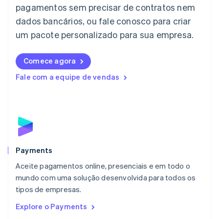
Japão
pagamentos sem precisar de contratos nem
日本語
English
dados bancários, ou fale conosco para criar
Letônia
English
um pacote personalizado para sua empresa.
Liechtenstein
Deutsch
English
Comece agora
Lituânia
English
Fale com a equipe de vendas
Luxemburgo
Français
Deutsch
English
Malásia
English
简体中文
Malta
English
México
Español
English
Payments
Noruega
Aceite pagamentos online, presenciais e em todo o
English
mundo com uma solução desenvolvida para todos os
Nova Zelândia
English
tipos de empresas.
Países Baixos
Explore o Payments
Nederlands
English