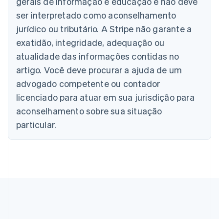
gerais de informação e educação e não deve
Bélgica
Nederlands
Français
Deutsch
English
ser interpretado como aconselhamento
Brasil
jurídico ou tributário. A Stripe não garante a
Português
English
Bulgária
exatidão, integridade, adequação ou
English
atualidade das informações contidas no
Canadá
artigo. Você deve procurar a ajuda de um
English
Français
China continental
advogado competente ou contador
简体中文
English
licenciado para atuar em sua jurisdição para
Chipre
aconselhamento sobre sua situação
English
Croácia
particular.
English
Italiano
Dinamarca
English
Emirados Árabes Unidos
English
Eslováquia
English
Eslovênia
English
Italiano