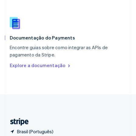
Polônia
English
Portugal
Português
English
RAE de Hong Kong, China
English
简体中文
Documentação do Payments
Reino Unido
English
Encontre guias sobre como integrar as APIs de
República Tcheca
pagamento da Stripe.
English
Romênia
Explore a documentação
English
Singapura
English
简体中文
Suécia
Svenska
English
Suíça
Deutsch
Français
Italiano
English
Tailândia
ไทย
English
Brasil (Português)