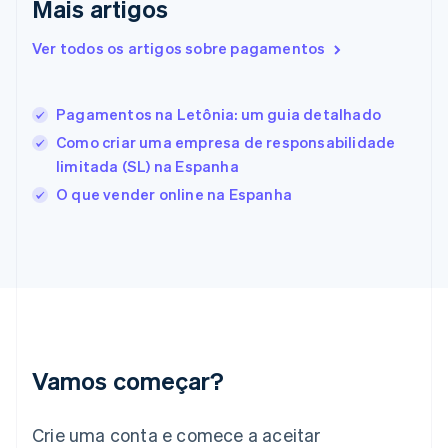
Mais artigos
Espanha
Español
English
Estados Unidos
Ver todos os artigos sobre pagamentos
English
Español
简体中文
Estônia
English
Pagamentos na Letônia: um guia detalhado
Finlândia
Como criar uma empresa de responsabilidade
English
Svenska
França
limitada (SL) na Espanha
Français
English
O que vender online na Espanha
Gibraltar
English
Grécia
English
Hungria
English
Índia
English
Irlanda
Vamos começar?
English
Itália
Crie uma conta e comece a aceitar
Italiano
English