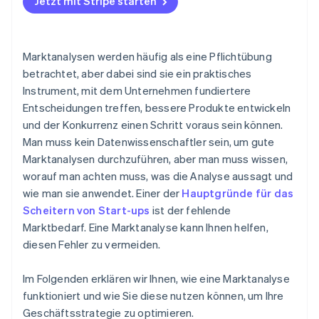
Jetzt mit Stripe starten
Erschließung neuer Märkte
Hindernisse und Risiken berücksichtigen
Marketing und Positionierung
Prognose Ihres Marktanteils
Marktanalysen werden häufig als eine Pflichtübung
Dem Wandel immer einen Schritt voraus sein
betrachtet, aber dabei sind sie ein praktisches
Instrument, mit dem Unternehmen fundiertere
Interne Entscheidungen
Entscheidungen treffen, bessere Produkte entwickeln
und der Konkurrenz einen Schritt voraus sein können.
Man muss kein Datenwissenschaftler sein, um gute
Marktanalysen durchzuführen, aber man muss wissen,
worauf man achten muss, was die Analyse aussagt und
wie man sie anwendet. Einer der
Hauptgründe für das
Scheitern von Start-ups
ist der fehlende
Marktbedarf. Eine Marktanalyse kann Ihnen helfen,
diesen Fehler zu vermeiden.
Im Folgenden erklären wir Ihnen, wie eine Marktanalyse
funktioniert und wie Sie diese nutzen können, um Ihre
Geschäftsstrategie zu optimieren.