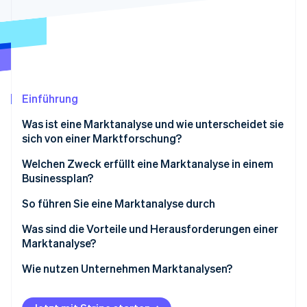
Betrugsprävention
Ecosystem
Atlas
Start-up-Gründung
Partner
Stripe App-Marktplatz
Climate
CO₂-Entnahme
Identity
Einführung
Online-Identitätsprüfung
Was ist eine Marktanalyse und wie unterscheidet sie
sich von einer Marktforschung?
Welchen Zweck erfüllt eine Marktanalyse in einem
Businessplan?
Stripe-Sessions 2026
Erfahren Sie, wie Stripe Lösungen für die Wirts
Größe und Form Ihrer Chance bewerten
So führen Sie eine Marktanalyse durch
Jetzt ansehen
Ihren potenziellen Kundenstamm definieren
Der Ausgangspunkt ist die Branche
Was sind die Vorteile und Herausforderungen einer
Marktanalyse?
Ihre Konkurrenz identifizieren
Die Wettbewerbslandschaft abbilden
Vorteile
Wie nutzen Unternehmen Marktanalysen?
Potenzielle Herausforderungen und Risiken
Ihre Zielgruppe definieren
detailliert beschreiben
Herausforderungen
Produktentwicklung
Offene Fragen und Chancen erkennen