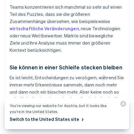
Teams konzentrieren sich manchmal so sehr auf einen
Teil des Puzzles, dass sie die größeren
Zusammenhänge übersehen, wie beispielsweise
wirtschaftliche Veränderungen
, neue Technologien
oder neue Wettbewerber. Märkte sind bewegliche
Ziele und Ihre Analyse muss immer den größeren
Kontext berücksichtigen.
Sie können in einer Schleife stecken bleiben
Es ist leicht, Entscheidungen zu verzögern, während Sie
immer mehr Erkenntnisse sammeln, dann noch mehr
und dann noch ein bisschen mehr. Aber keine noch so
gründliche Analyse kann absolute Gewissheit schaffen.
You’re viewing our website for Austria, but it looks like
Irgendwann müssen Sie handeln – und sich vornehmen,
you’re in the United States.
weiter zu lernen.
Switch to the United States site