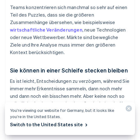
Teams konzentrieren sich manchmal so sehr auf einen
Teil des Puzzles, dass sie die größeren
Zusammenhänge übersehen, wie beispielsweise
wirtschaftliche Veränderungen
, neue Technologien
oder neue Wettbewerber. Märkte sind bewegliche
Ziele und Ihre Analyse muss immer den größeren
Kontext berücksichtigen.
Sie können in einer Schleife stecken bleiben
Es ist leicht, Entscheidungen zu verzögern, während Sie
immer mehr Erkenntnisse sammeln, dann noch mehr
und dann noch ein bisschen mehr. Aber keine noch so
gründliche Analyse kann absolute Gewissheit schaffen.
You’re viewing our website for Germany, but it looks like
Irgendwann müssen Sie handeln – und sich vornehmen,
you’re in the United States.
weiter zu lernen.
Switch to the United States site