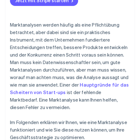
Jetzt mit Stripe starten
Erschließung neuer Märkte
Hindernisse und Risiken berücksichtigen
Marketing und Positionierung
Prognose Ihres Marktanteils
Marktanalysen werden häufig als eine Pflichtübung
Dem Wandel immer einen Schritt voraus sein
betrachtet, aber dabei sind sie ein praktisches
Instrument, mit dem Unternehmen fundiertere
Interne Entscheidungen
Entscheidungen treffen, bessere Produkte entwickeln
und der Konkurrenz einen Schritt voraus sein können.
Man muss kein Datenwissenschaftler sein, um gute
Marktanalysen durchzuführen, aber man muss wissen,
worauf man achten muss, was die Analyse aussagt und
wie man sie anwendet. Einer der
Hauptgründe für das
Scheitern von Start-ups
ist der fehlende
Marktbedarf. Eine Marktanalyse kann Ihnen helfen,
diesen Fehler zu vermeiden.
Im Folgenden erklären wir Ihnen, wie eine Marktanalyse
funktioniert und wie Sie diese nutzen können, um Ihre
Geschäftsstrategie zu optimieren.