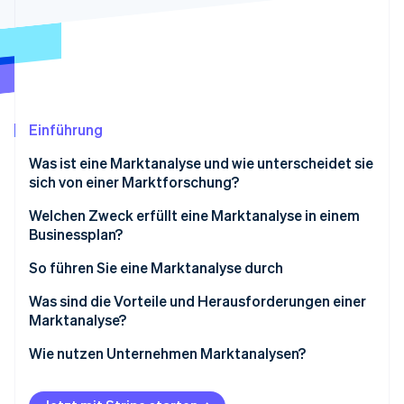
Betrugsprävention
Ecosystem
Atlas
Start-up-Gründung
Partner
Stripe App-Marktplatz
Climate
CO₂-Entnahme
Identity
Einführung
Online-Identitätsprüfung
Was ist eine Marktanalyse und wie unterscheidet sie
sich von einer Marktforschung?
Welchen Zweck erfüllt eine Marktanalyse in einem
Businessplan?
Stripe-Sessions 2026
Erfahren Sie, wie Stripe Lösungen für die W
Größe und Form Ihrer Chance bewerten
So führen Sie eine Marktanalyse durch
Jetzt ansehen
Ihren potenziellen Kundenstamm definieren
Der Ausgangspunkt ist die Branche
Was sind die Vorteile und Herausforderungen einer
Marktanalyse?
Ihre Konkurrenz identifizieren
Die Wettbewerbslandschaft abbilden
Vorteile
Wie nutzen Unternehmen Marktanalysen?
Potenzielle Herausforderungen und Risiken
Ihre Zielgruppe definieren
detailliert beschreiben
Herausforderungen
Produktentwicklung
Offene Fragen und Chancen erkennen