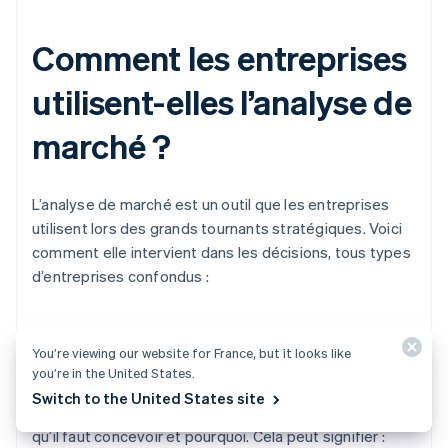
Comment les entreprises
utilisent-elles l’analyse de
marché ?
L’analyse de marché est un outil que les entreprises
utilisent lors des grands tournants stratégiques. Voici
comment elle intervient dans les décisions, tous types
d’entreprises confondus :
You’re viewing our website for France, but it looks like
Développement de produits
you’re in the United States.
Switch to the United States site
L’analyse de marché aide les entreprises à définir ce
qu’il faut concevoir et pourquoi. Cela peut signifier :