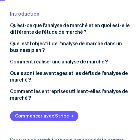
Découvrez les prochaines évolutions
Commerce en ligne
Introduction
Radar
Prévention de la fraude
Qu’est-ce que l’analyse de marché et en quoi est-elle
Écosystème
Atlas
différente de l’étude de marché ?
Constitution de start-up
Partenaires
Quel est l’objectif de l’analyse de marché dans un
Climate
Stripe App Marketplace
business plan ?
Élimination du carbone
Identity
Évaluer la taille et la nature de votre opportunité
Comment réaliser une analyse de marché ?
Vérification de l'identité
Définir votre clientèle potentielle
Commencer par le secteur
Quels sont les avantages et les défis de l’analyse de
marché ?
Identifier votre concurrence
Cartographier le paysage concurrentiel
Avantages
Comment les entreprises utilisent-elles l’analyse de
Détailler les défis et les risques potentiels
Définir votre client cible
marché ?
Stripe Sessions 2026
Défis
Découvrez comment Stripe construit l’infrastructure écono
Identifier les lacunes et les opportunités
Développement de produits
Regarder la vidéo
Commencer avec Stripe
Reconnaître les obstacles et les risques
Expansion sur de nouveaux marchés
Prévoir votre part de marché
Marketing et positionnement