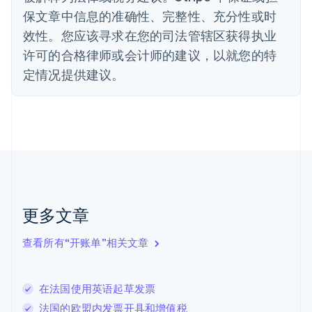
法国
保文章中信息的准确性、完整性、充分性或时
Français
English
效性。您应该寻求在您的司法管辖区获得执业
芬兰
许可的合格律师或会计师的建议，以就您的特
English
Svenska
定情况提供建议。
荷兰
Nederlands
English
加拿大
English
Français
捷克
English
克罗地亚
English
Italiano
拉脱维亚
English
更多文章
立陶宛
English
列支敦士登
查看所有“开账单”相关文章
Deutsch
English
卢森堡
Français
Deutsch
English
在法国使用英语起草发票
罗马尼亚
法国的欧盟内发票开具和增值税
English