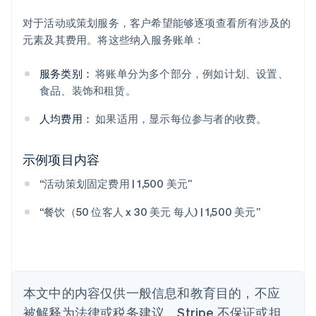
阿联酋
对于活动或策划服务，客户希望能够逐项查看所有涉及的
English
元素及其费用。将这些纳入服务账单：
爱尔兰
English
服务类别：
将账单分为多个部分，例如计划、设置、
爱沙尼亚
食品、装饰和租赁。
English
奥地利
人均费用：
如果适用，显示每位参与者的收费。
Deutsch
English
澳大利亚
English
示例项目内容
巴西
Português
English
“活动策划固定费用 | 1,500 美元”
保加利亚
English
“餐饮（50 位客人 x 30 美元 每人) | 1,500 美元”
比利时
Nederlands
Français
Deutsch
English
波兰
English
丹麦
English
本文中的内容仅供一般信息和教育目的，不应
德国
被解释为法律或税务建议。Stripe 不保证或担
Deutsch
English