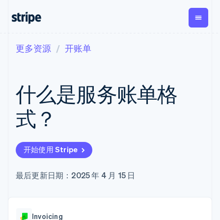
更多资源
开账单
按企业阶段
文档
学习
支付
营收
资金管
平台
理
易市
大型企业
Stripe 文档
博客
Payments
Billing
初创企业
API 参考文档
客户案例
什么是服务账单格
在线支付
经常性收入
Global
Conn
库与 SDK
指南
Managed
Metronome
Payouts
Stripe Apps
Payments
按用量计费
平台
式？
备案商家解决
Subscriptions
向第三
按应用场景
方案
方打款
支持
订阅管理
Payment links
Crypto
指南
智能体商务
Invoicing
钱包、
加密货币
获取支持
无代码支付
一次性或定期
开始使用 Stripe
稳定币
电子商务
接受线上付款
管理支持方案
Checkout
账单
发行和
嵌入式金融
实施预建结账流程
专业服务
预构建支付界
Tax
发卡基
财务自动化
构建平台或交易市场
最后更新日期：2025 年 4 月 15 日
面
销售税和增值
础设施
全球化企业
管理订阅
Elements
税自动化
应用内支付
提供按用量计费
灵活的 UI 组件
Revenue
交易市场
发行稳定币支持的支付卡
支付方式
Recognition
公司
资金管理
使用代理预配和管理服务
Access to
会计自动化
Invoicing
平台