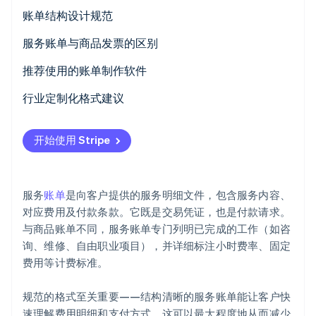
账单结构设计规范
服务账单与商品发票的区别
Stripe Sessions 2026
您的计费项目是什么
推荐使用的账单制作软件
了解 Stripe 如何为 AI 构建经济基础设施。
立即观看
描述方式
Stripe Invoicing
行业定制化格式建议
QuickBooks
成本计算方式
自由职业者和创意工作者
开始使用 Stripe
FreshBooks
税务
Consultants
Zoho Invoice
交易与维修
交付证明
服务
账单
是向客户提供的服务明细文件，包含服务内容、
Xero
医疗或健康服务
快速回顾
对应费用及付款条款。它既是交易凭证，也是付款请求。
为什么 Stripe 脱颖而出
与商品账单不同，服务账单专门列明已完成的工作（如咨
信息技术 (IT) 和技术服务
询、维修、自由职业项目），并详细标注小时费率、固定
活动策划或餐饮服务
费用等计费标准。
规范的格式至关重要——结构清晰的服务账单能让客户快
速理解费用明细和支付方式。这可以最大程度地从而减少