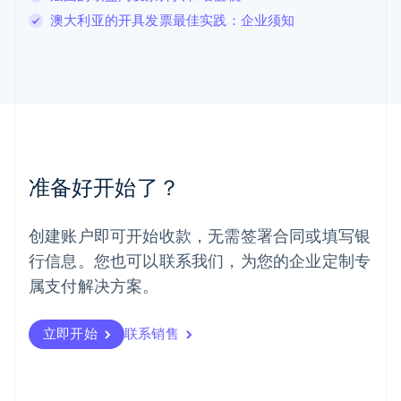
马尔他
澳大利亚的开具发票最佳实践：企业须知
English
马来西亚
English
简体中文
美国
English
Español
简体中文
墨西哥
Español
English
挪威
准备好开始了？
English
葡萄牙
Português
English
创建账户即可开始收款，无需签署合同或填写银
日本
行信息。您也可以联系我们，为您的企业定制专
日本語
English
瑞典
属支付解决方案。
Svenska
English
瑞士
Deutsch
Français
Italiano
English
立即开始
联系销售
塞浦路斯
English
斯洛伐克
English