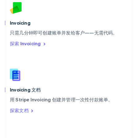
斯洛文尼亚
English
Italiano
泰国
Invoicing
ไทย
English
希腊
只需几分钟即可创建账单并发给客户——无需代码。
English
探索 Invoicing
西班牙
Español
English
新加坡
English
简体中文
新西兰
English
匈牙利
English
Invoicing 文档
意大利
用 Stripe Invoicing 创建并管理一次性付款账单。
Italiano
English
印度
探索文档
English
英国
English
直布罗陀
English