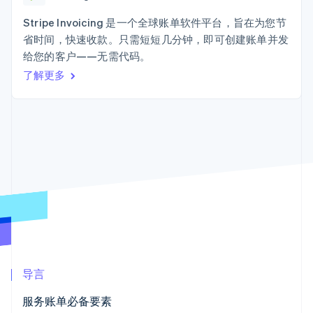
125+
Stripe Sigma
产品路线图
SaaS
自定义报告
Terminal
Sessions 年度大会
Stripe Invoicing 是一个全球账单软件平台，旨在为您节
线下支付
Data Pipeline
招聘
省时间，快速收款。只需短短几分钟，即可创建账单并发
数据同步
Authorization
资源
新闻编辑室
Boost
给您的客户——无需代码。
Stripe Press
支付成功率优
按行业
应用程序集成
了解更多
化
代码示例
Link
AI 企业
开发者博客
加速结账
创作者经济
API 状态
联系
游戏
酒店、旅游与休闲
联系销售
保险
成为合作伙伴
媒体与娱乐
更多
非营利组织
Product roadmap
专业服务
了解未来规划
公共部门
零售
Radar
欺诈防范
Atlas
初创企业注册
生态系统
导言
Climate
合作伙伴
碳移除
服务账单必备要素
Stripe App Marketplace