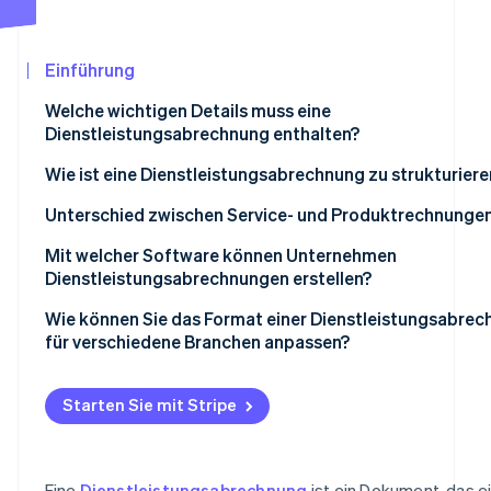
Betrugsprävention
Ecosystem
Atlas
Start-up-Gründung
Partner
Einführung
Stripe App-Marktplatz
Climate
Welche wichtigen Details muss eine
CO₂-Entnahme
Dienstleistungsabrechnung enthalten?
Wie ist eine Dienstleistungsabrechnung zu strukturiere
Unterschied zwischen Service- und Produktrechnunge
Stripe-Sessions 2026
Was Sie abrechnen
Mit welcher Software können Unternehmen
Erfahren Sie, wie Stripe Lösungen für die Wirtschaf
Dienstleistungsabrechnungen erstellen?
Jetzt ansehen
Beschreibung
Stripe Invoicing
Wie können Sie das Format einer Dienstleistungsabre
So berechnen Sie Kosten
für verschiedene Branchen anpassen?
QuickBooks
Steuern
Freiberufler/innen und kreative Anbieter/innen
FreshBooks
Starten Sie mit Stripe
Liefernachweis
Berater/innen
Zoho Invoice
Kurze Zusammenfassung
Handel und Reparatur
Xero
Eine
Dienstleistungsabrechnung
ist ein Dokument, das e