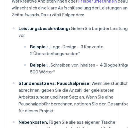
Wer kreative Anbieter/innen oder
Freiberufler/innen
beauf
wünscht sich eine klare Aufschlüsselung der Leistungen u
Zeitaufwands. Dazu zählt Folgendes:
Leistungsbeschreibung:
Gehen Sie bei jeder Leistun
vor.
Beispiel:
„Logo-Design – 3 Konzepte,
2 Überarbeitungsrunden“
Beispiel:
„Schreiben von Inhalten – 4 Blogbeiträg
500 Wörter“
Stundensätze vs. Pauschalpreise:
Wenn Sie stündlic
abrechnen, geben Sie die Anzahl der geleisteten
Arbeitsstunden und Ihren Satz an. Wenn Sie eine
Pauschalgebühr berechnen, notieren Sie den Gesamtb
für dieses Projekt.
Nebenkosten:
Fügen Sie alle aus eigener Tasche