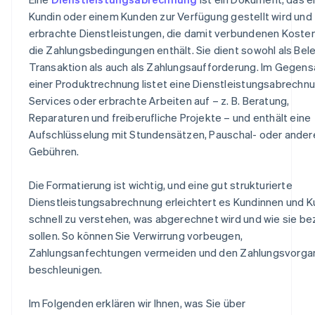
Gesundheits- und Wellnessdienstleistungen
Kundin oder einem Kunden zur Verfügung gestellt wird und
Warum Stripe herausragend ist
erbrachte Dienstleistungen, die damit verbundenen Koste
Informationstechnologie (IT) und technische
Dienstleistungen
die Zahlungsbedingungen enthält. Sie dient sowohl als Bel
Transaktion als auch als Zahlungsaufforderung. Im Gegens
Eventplanung oder Catering
einer Produktrechnung listet eine Dienstleistungsabrechn
Services oder erbrachte Arbeiten auf – z. B. Beratung,
Reparaturen und freiberufliche Projekte – und enthält eine
Aufschlüsselung mit Stundensätzen, Pauschal- oder ander
Gebühren.
Die Formatierung ist wichtig, und eine gut strukturierte
Dienstleistungsabrechnung erleichtert es Kundinnen und K
schnell zu verstehen, was abgerechnet wird und wie sie be
sollen. So können Sie Verwirrung vorbeugen,
Zahlungsanfechtungen vermeiden und den Zahlungsvorga
beschleunigen.
Im Folgenden erklären wir Ihnen, was Sie über