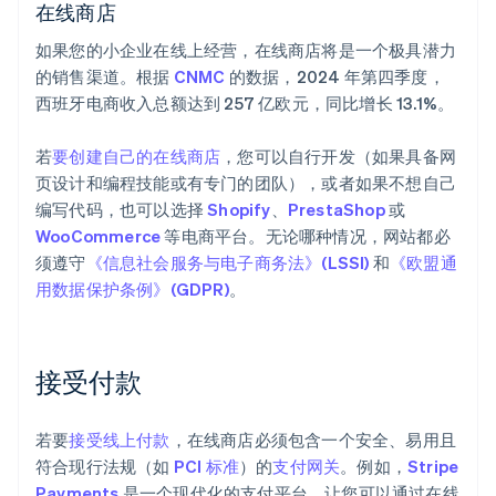
在线商店
如果您的小企业在线上经营，在线商店将是一个极具潜力
的销售渠道。根据
CNMC
的数据，2024 年第四季度，
西班牙电商收入总额达到 257 亿欧元，同比增长 13.1%。
若
要创建自己的在线商店
，您可以自行开发（如果具备网
页设计和编程技能或有专门的团队），或者如果不想自己
编写代码，也可以选择
Shopify
、
PrestaShop
或
WooCommerce
等电商平台。无论哪种情况，网站都必
须遵守
《信息社会服务与电子商务法》(LSSI)
和
《欧盟通
用数据保护条例》(GDPR)
。
接受付款
若要
接受线上付款
，在线商店必须包含一个安全、易用且
符合现行法规（如
PCI 标准
）的
支付网关
。例如，
Stripe
Payments
是一个现代化的支付平台，让您可以通过在线