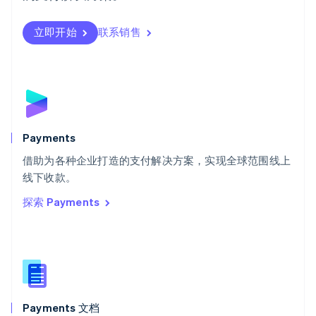
瑞典
Svenska
English
瑞士
立即开始
联系销售
Deutsch
Français
Italiano
English
塞浦路斯
English
斯洛伐克
English
斯洛文尼亚
English
Italiano
Payments
泰国
ไทย
English
借助为各种企业打造的支付解决方案，实现全球范围线上
希腊
线下收款。
English
探索 Payments
西班牙
Español
English
新加坡
English
简体中文
新西兰
English
匈牙利
English
Payments 文档