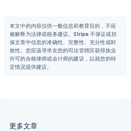
比利时
Nederlands
Français
Deutsch
English
波兰
English
丹麦
本文中的内容仅供一般信息和教育目的，不应
English
被解释为法律或税务建议。Stripe 不保证或担
德国
保文章中信息的准确性、完整性、充分性或时
Deutsch
English
法国
效性。您应该寻求在您的司法管辖区获得执业
Français
English
许可的合格律师或会计师的建议，以就您的特
芬兰
定情况提供建议。
English
Svenska
荷兰
Nederlands
English
加拿大
English
Français
捷克
English
克罗地亚
English
Italiano
拉脱维亚
更多文章
English