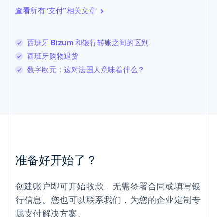
立陶宛
查看所有“支付”相关文章
English
列支敦士登
Deutsch
English
卢森堡
西班牙 Bizum 和银行转账之间的区别
Français
Deutsch
English
西班牙购物退货
罗马尼亚
数字欧元：这对法国人意味着什么？
English
马尔他
English
马来西亚
English
简体中文
美国
English
Español
简体中文
墨西哥
Español
English
准备好开始了？
挪威
English
葡萄牙
创建账户即可开始收款，无需签署合同或填写银
Português
English
行信息。您也可以联系我们，为您的企业定制专
日本
日本語
English
属支付解决方案。