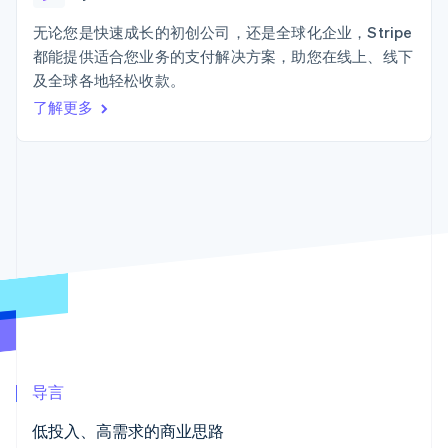
接入 125+ 种支
Stripe Sigma
产品路线图
SaaS
付方式
自定义报告
Sessions 年度大会
无论您是快速成长的初创公司，还是全球化企业，Stripe
Terminal
Data Pipeline
招聘
都能提供适合您业务的支付解决方案，助您在线上、线下
线下支付
数据同步
资讯中心
Authorization
资源
及全球各地轻松收款。
Stripe Press
Boost
按行业
了解更多
支付成功率优
应用集成
化
AI 企业
代码示例
Link
创作者经济
开发者博客
联系
加速结账
游戏
API 状态
酒店、旅游与休闲
联系销售
保险
成为合作伙伴
媒体与娱乐
非营利组织
更多
专业服务
Product roadmap
公共部门
了解未来规划
零售
Radar
欺诈防范
Atlas
生态系统
初创企业注册
导言
合作伙伴
Climate
低投入、高需求的商业思路
Stripe App Marketplace
碳移除