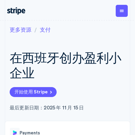
更多资源
支付
按企业阶段
文档
学习
支付
营收
资金管
平台
理
易市
大型企业
Stripe 文档
博客
Payments
Billing
初创企业
API 参考文档
客户案例
在西班牙创办盈利小
在线支付
经常性收入
Global
Conn
库与 SDK
指南
Managed
Metronome
Payouts
Stripe Apps
Payments
按用量计费
平台
企业
备案商家解决
Subscriptions
向第三
按应用场景
方案
方打款
支持
订阅管理
Payment links
Crypto
指南
智能体商务
Invoicing
钱包、
加密货币
获取支持
无代码支付
一次性或定期
开始使用 Stripe
稳定币
电子商务
接受线上付款
托管支持方案
Checkout
账单
发行和
嵌入式金融
实施预置结账流程
专业服务
预构建支付界
Tax
发卡基
财务自动化
构建平台或交易市场
最后更新日期：2025 年 11 月 15 日
面
销售税和增值
础设施
全球化企业
管理订阅
Elements
税自动化
应用内支付
提供按用量计费
灵活的 UI 组件
Revenue
交易市场
发行稳定币支持的支付卡
Payment
Recognition
公司
资金管理
通过智能体配置和管理服
methods
会计自动化
Payments
平台
务