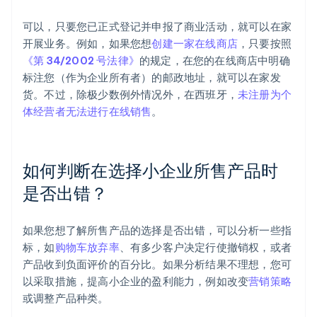
可以，只要您已正式登记并申报了商业活动，就可以在家
开展业务。例如，如果您想
创建一家在线商店
，只要按照
《第 34/2002 号法律》
的规定，在您的在线商店中明确
标注您（作为企业所有者）的邮政地址，就可以在家发
货。不过，除极少数例外情况外，在西班牙，
未注册为个
体经营者无法进行在线销售
。
阿联酋
English
爱尔兰
English
如何判断在选择小企业所售产品时
爱沙尼亚
是否出错？
English
奥地利
Deutsch
English
如果您想了解所售产品的选择是否出错，可以分析一些指
澳大利亚
标，如
购物车放弃率
、有多少客户决定行使撤销权，或者
English
巴西
产品收到负面评价的百分比。如果分析结果不理想，您可
Português
English
以采取措施，提高小企业的盈利能力，例如改变
营销策略
保加利亚
或调整产品种类。
English