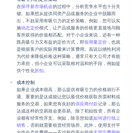
在
探寻新市场机会
的过程中，分析竞争水平也十分关
键。如果想从提供同类产品或服务的企业中脱颖而
出，不妨采用有吸引力的定价策略。例如，您可以实
施
动态定价
模式，让产品或服务的价格更直接地与顾
客所获得的价值相匹配。对于小企业来说，还有一种
既具吸引力又有益的定价方式，即
按用量定价
，也就
是根据客户的实际用量来计算费用。虽说以牺牲利润
为代价来降低价格这种策略，通常只有大公司才有能
力承担，但小企业可以采取相对温和的手段，例如提
供个性化
折扣
。
成本控制
如果企业成本很高，那么提供有吸引力的价格就行不
通。重要的是达成能让您以最优价格获取所需材料或
服务的交易，如果您有良好的
供应商付款
记录，那么
达成这样的交易就会更容易。除了初始投资，所有企
业都有经常性开支。例如，除非您知道
如何进行线上
销售
，否则就需要租赁经营场所。此外，使用支付平
台也会产生费用——不过有些平台提供
无固定费用的