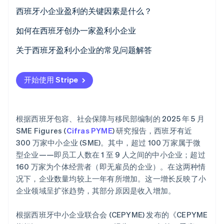
电子商务
西班牙小企业盈利的关键因素是什么？
实体店
如何在西班牙创办一家盈利小企业
明确想法
关于西班牙盈利小企业的常见问题解答
Stripe Sessions 2026
了解 Stripe 如何为 AI 构建经济基础设施。
成立企业
在西班牙创办小企业有相关扶持吗？
立即观看
开始使用 Stripe
验证想法
在西班牙可以在家创办小企业吗？
设计销售渠道
如何判断在选择小企业所售产品时是否出错？
根据西班牙包容、社会保障与移民部编制的 2025 年 5 月
接受付款
SME Figures (
Cifras PYME
) 研究报告，西班牙有近
300 万家中小企业 (SME)。其中，超过 100 万家属于微
培养客户忠诚度
型企业——即员工人数在 1 至 9 人之间的中小企业；超过
160 万家为个体经营者（即无雇员的企业）。在这两种情
况下，企业数量均较上一年有所增加。这一增长反映了小
企业领域呈扩张趋势，其部分原因是收入增加。
根据西班牙中小企业联合会 (CEPYME) 发布的《CEPYME