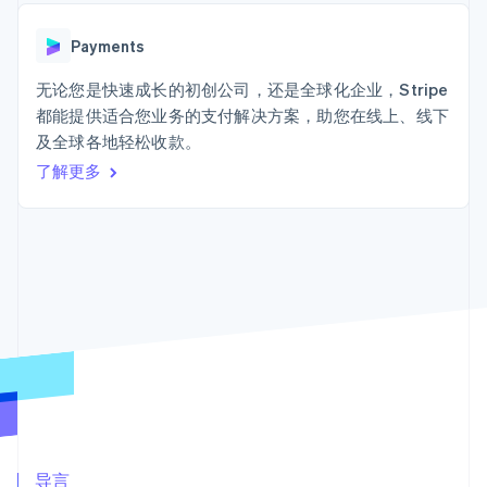
接入 125+ 种支
Stripe Sigma
产品路线图
SaaS
付方式
自定义报告
Sessions 年度大会
Terminal
Data Pipeline
Payments
招聘
线下支付
数据同步
资讯中心
Authorization
资源
无论您是快速成长的初创公司，还是全球化企业，Stripe
Stripe Press
Boost
按行业
都能提供适合您业务的支付解决方案，助您在线上、线下
支付成功率优
应用集成
及全球各地轻松收款。
化
AI 企业
代码示例
Link
创作者经济
开发者博客
了解更多
联系
加速结账
游戏
API 状态
酒店、旅游与休闲
联系销售
保险
成为合作伙伴
媒体与娱乐
非营利组织
更多
专业服务
Product roadmap
公共部门
了解未来规划
零售
Radar
欺诈防范
Atlas
生态系统
初创企业注册
合作伙伴
Climate
Stripe App Marketplace
碳移除
导言