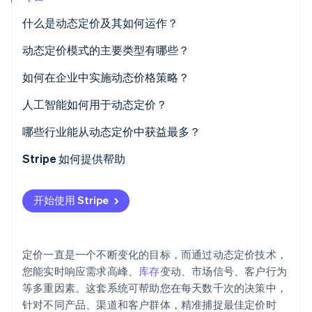
什么是动态定价及其如何运作？
动态定价模式的主要类型有哪些？
Stripe Sessions 2026
基于时间的定价
如何在企业中实施动态价格策略？
了解 Stripe 如何为 AI 构建经济基础设施。
立即观看
基于需求的定价
明确目标
人工智能如何用于动态定价？
基于库存的定价
设置范围
更智能的需求预测
哪些行业能从动态定价中获益最多？
基于竞争的定价
基于清洁、互通的数据体系
实时市场响应
旅游业与酒店业
Stripe 如何提供帮助
细分或个性化定价
选择合适的定价引擎
持续优化价格
电商和零售
开始使用 Stripe
建立结构化实验
规模化个性化或分群定价
网约车和出行
上线前务必设置防护机制
无需人工追踪的竞品情报
票务及现场活动
定价一直是一个不断变化的目标，而通过动态定价技术，
请为各部门及相关流程做好准备
随着时间推移而学习
餐饮
您能实时响应需求高峰、
库存
变动、市场信号、客户行为
等多重因素。这套系统可帮助您在每天数千次的决策中，
上线后持续优化
订阅和软件
针对不同产品、渠道和客户群体，精准捕捉最佳定价时