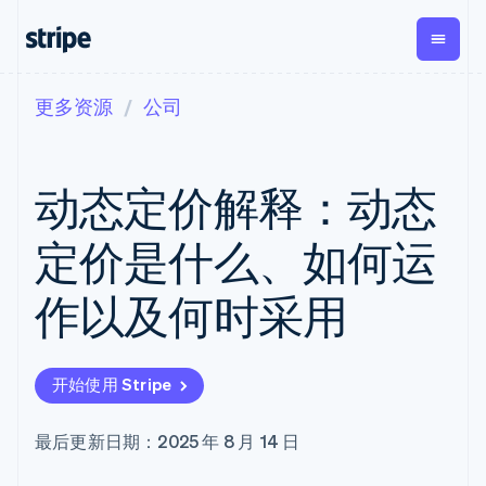
更多资源
公司
按企业阶段
文档
学习
支付
营收
资金管
平台
理
易市
大型企业
Stripe 文档
博客
Payments
Billing
初创企业
API 参考文档
客户案例
动态定价解释：动态
在线支付
经常性收入
Global
Conn
库与 SDK
指南
Managed
Metronome
Payouts
Stripe Apps
Payments
按用量计费
平台
定价是什么、如何运
备案商家解决
Subscriptions
向第三
按应用场景
方案
方打款
支持
订阅管理
Payment links
Crypto
作以及何时采用
指南
智能体商务
Invoicing
钱包、
加密货币
获取支持
无代码支付
一次性或定期
稳定币
电子商务
接受线上付款
托管支持方案
Checkout
账单
发行和
嵌入式金融
实施预置结账流程
专业服务
预构建支付界
Tax
发卡基
开始使用 Stripe
财务自动化
构建平台或交易市场
面
销售税和增值
础设施
全球化企业
管理订阅
Elements
税自动化
应用内支付
提供按用量计费
灵活的 UI 组件
Revenue
最后更新日期：2025 年 8 月 14 日
交易市场
发行稳定币支持的支付卡
Payment
Recognition
公司
资金管理
通过智能体配置和管理服
methods
会计自动化
平台
务