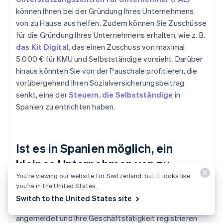
können Ihnen bei der Gründung Ihres Unternehmens
von zu Hause aus helfen. Zudem können Sie Zuschüsse
für die Gründung Ihres Unternehmens erhalten, wie z. B.
das Kit Digital
, das einen Zuschuss von maximal
5.000 € für KMU und Selbstständige vorsieht. Darüber
hinaus könnten Sie von der Pauschale profitieren, die
vorübergehend Ihren Sozialversicherungsbeitrag
senkt, eine der
Steuern, die Selbstständige
in
Spanien zu entrichten haben.
Ist es in Spanien möglich, ein
kleines Unternehmen von zu
You’re viewing our website for Switzerland, but it looks like
Hause aus zu gründen?
you’re in the United States.
Switch to the United States site
Ja, vorausgesetzt, Sie haben Ihr Unternehmen offiziell
angemeldet und Ihre Geschäftstätigkeit registrieren