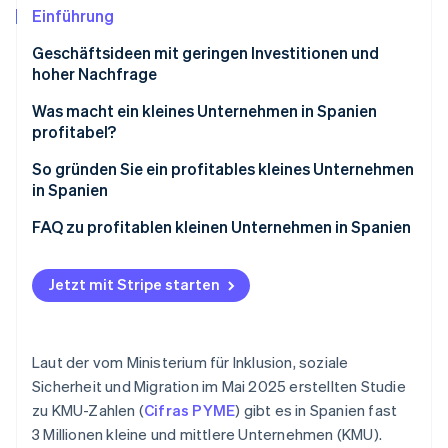
Betrugsprävention
Ecosystem
Einführung
Atlas
Geschäftsideen mit geringen Investitionen und
Start-up-Gründung
Partner
hoher Nachfrage
Stripe App-Marktplatz
Climate
CO₂-Entnahme
E-Commerce
Was macht ein kleines Unternehmen in Spanien
profitabel?
Identity
Unternehmen mit Ladengeschäften
Online-Identitätsprüfung
So gründen Sie ein profitables kleines Unternehmen
in Spanien
Definition Ihrer Idee
FAQ zu profitablen kleinen Unternehmen in Spanien
Gründung des Unternehmens
Gibt es Hilfen bei der Gründung eines kleinen
Stripe-Sessions 2026
Unternehmens in Spanien?
Jetzt mit Stripe starten
Erfahren Sie, wie Stripe Lösungen für die Wirtschaft
Validierung der Idee
Jetzt ansehen
Ist es in Spanien möglich, ein kleines Unternehmen
Gestaltung Ihres Vertriebskanals
von zu Hause aus zu gründen?
Laut der vom Ministerium für Inklusion, soziale
Akzeptieren von Zahlungen
Wie erkennen Sie, ob Sie bei der Auswahl der
Sicherheit und Migration im Mai 2025 erstellten Studie
Produkte, die Sie in Ihrem kleinen Unternehmen
zu KMU-Zahlen (
Cifras PYME
) gibt es in Spanien fast
Förderung der Kundentreue
verkaufen, einen Fehler gemacht haben?
3 Millionen kleine und mittlere Unternehmen (KMU).