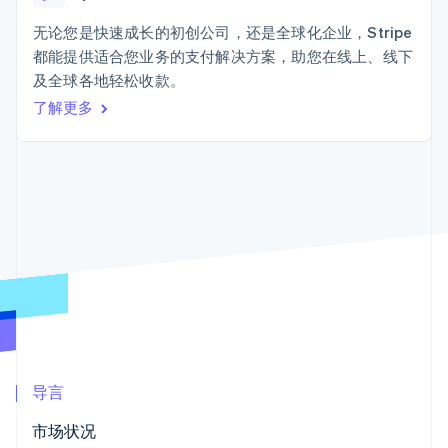
Boost
Stripe Sigma
产品路线图
SaaS
支付成功率优
自定义报告
Sessions 年度大会
无论您是快速成长的初创公司，还是全球化企业，Stripe
化
Data Pipeline
招聘
都能提供适合您业务的支付解决方案，助您在线上、线下
数据同步
Link
资讯中心
加速结账
资源
及全球各地轻松收款。
Stripe Press
按行业
了解更多
应用集成
AI 企业
代码示例
创作者经济
开发者博客
联系
更多
游戏
API 状态
Product roadmap
酒店、旅游与休闲
联系销售
了解未来规划
保险
成为合作伙伴
媒体与娱乐
Radar
非营利组织
欺诈防范
专业服务
Atlas
公共部门
初创企业注册
零售
Climate
碳移除
生态系统
导言
合作伙伴
市场状况
Stripe App Marketplace