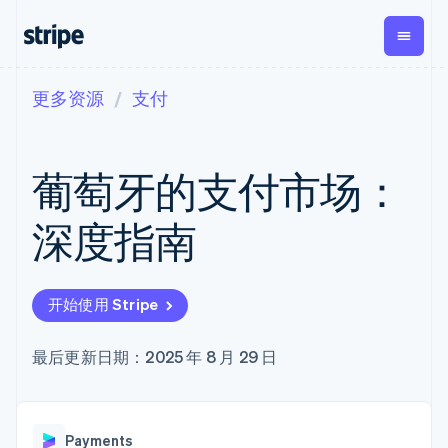
更多资源
支付
按企业阶段
文档
学习
支付
营收
资金管
平台
理
易市
大型企业
Stripe 文档
博客
Payments
Billing
初创企业
API 参考文档
客户案例
葡萄牙的支付市场：
在线支付
经常性收入
Global
Conn
库与 SDK
指南
Payment links
Metronome
Payouts
Stripe Apps
按用量计费
平台
深度指南
无代码支付
Subscriptions
向第三
按应用场景
Checkout
方打款
支持
预构建支付界
订阅管理
Crypto
指南
智能体商务
面
Invoicing
钱包、
加密货币
获取支持
一次性或定期
Elements
开始使用 Stripe
稳定币
电子商务
接受线上付款
托管支持方案
灵活的 UI 组件
账单
发行和
嵌入式金融
实施预置结账流程
专业服务
支付方式
Tax
发卡基
财务自动化
构建平台或交易市场
最后更新日期：2025 年 8 月 29 日
支持 125 种以
销售税和增值
础设施
全球化企业
管理订阅
上
税自动化
应用内支付
提供按用量计费
Terminal
Revenue
交易市场
发行稳定币支持的支付卡
线下支付
Recognition
公司
资金管理
通过智能体配置和管理服
会计自动化
Authorization
Payments
平台
务