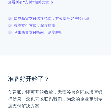
查看所有“支付”相关文章
English
列支敦士登
Deutsch
English
卢森堡
瑞典商家支付选项指南：有效提升客户转化率
Français
Deutsch
English
香港支付方式：深度指南
罗马尼亚
马来西亚支付指南：深度解析
English
马尔他
English
马来西亚
English
简体中文
美国
English
Español
简体中文
墨西哥
Español
English
准备好开始了？
挪威
English
葡萄牙
创建账户即可开始收款，无需签署合同或填写银
Português
English
行信息。您也可以联系我们，为您的企业定制专
日本
日本語
English
属支付解决方案。
瑞典