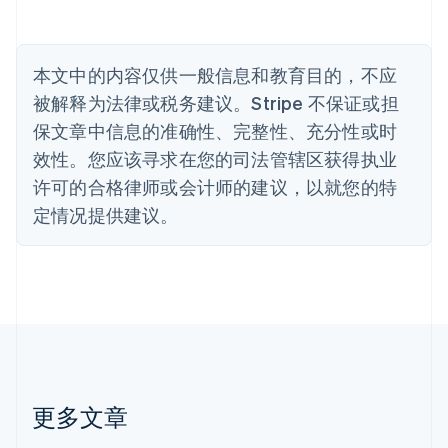
Nederlands
Français
Deutsch
English
波兰
English
丹麦
本文中的内容仅供一般信息和教育目的，不应
English
被解释为法律或税务建议。Stripe 不保证或担
德国
保文章中信息的准确性、完整性、充分性或时
Deutsch
English
法国
效性。您应该寻求在您的司法管辖区获得执业
Français
English
许可的合格律师或会计师的建议，以就您的特
芬兰
定情况提供建议。
English
Svenska
荷兰
Nederlands
English
加拿大
English
Français
捷克
English
克罗地亚
English
Italiano
拉脱维亚
更多文章
English
立陶宛