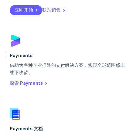
Svenska
English
瑞士
立即开始
联系销售
Deutsch
Français
Italiano
English
塞浦路斯
English
斯洛伐克
English
斯洛文尼亚
English
Italiano
Payments
泰国
ไทย
English
借助为各种企业打造的支付解决方案，实现全球范围线上
希腊
线下收款。
English
探索 Payments
西班牙
Español
English
新加坡
English
简体中文
新西兰
English
匈牙利
English
Payments 文档
意大利