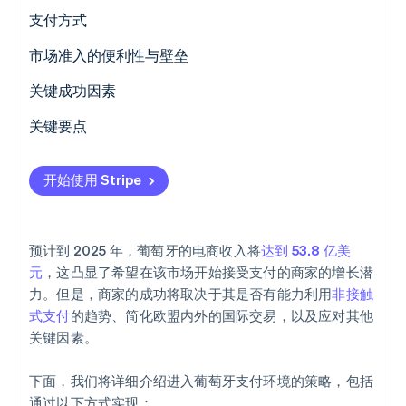
Stripe Sessions 2026
支付方式
了解 Stripe 如何为 AI 构建经济基础设施。
立即观看
使用情况
市场准入的便利性与壁垒
趋势
税务
关键成功因素
撤单与争议
关键要点
国际支付
重点发展非接触式支付
开始使用 Stripe
安全与隐私
提升客户支付体验
促进国际交易
预计到 2025 年，葡萄牙的电商收入将
达到 53.8 亿美
元
，这凸显了希望在该市场开始接受支付的商家的增长潜
力。但是，商家的成功将取决于其是否有能力利用
非接触
式支付
的趋势、简化欧盟内外的国际交易，以及应对其他
关键因素。
下面，我们将详细介绍进入葡萄牙支付环境的策略，包括
通过以下方式实现：