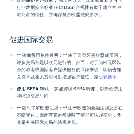
优先保护客户数据：
强加密方式、双重验证和支付卡
行业数据安全标准 (PCI DSS) 合规性有助于建立客户
对商家的信任，并确保符合欧盟法规要求。
促进国际交易
阿联酋
English
** 确保货币兑换透明：** 由于葡萄牙是欧盟成员国，
爱尔兰
许多交易都是以欧元进行的。然而，对于为欧元区以
English
外的游客或国际客户提供服务的商家来说，明确告知
爱沙尼亚
兑换率及相关费用可以增强客户信任，减少
弃购率
。
English
奥地利
使用 SEPA 转账：
实施跨境 SEPA 转账，以降低费用
Deutsch
English
澳大利亚
和缩短交易时间。
English
巴西
** 随时了解欧盟法规：** 由于欧盟的金融法规总是在
Português
English
不断变化，因此商家必须随时了解任何法规变化，尤
保加利亚
其是有关国际交易的法规变化。
English
比利时