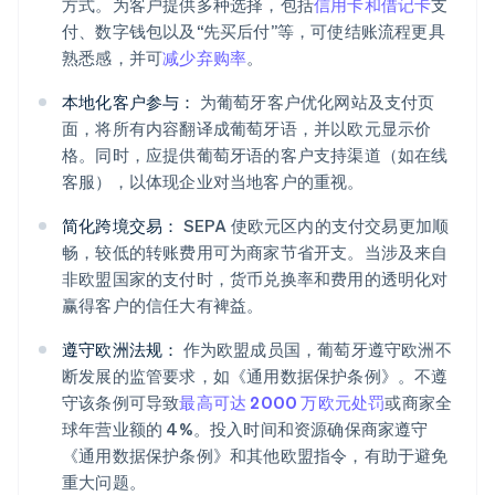
方式。为客户提供多种选择，包括
信用卡和借记卡
支
付、数字钱包以及“先买后付”等，可使结账流程更具
熟悉感，并可
减少弃购率
。
本地化客户参与：
为葡萄牙客户优化网站及支付页
面，将所有内容翻译成葡萄牙语，并以欧元显示价
格。同时，应提供葡萄牙语的客户支持渠道（如在线
客服），以体现企业对当地客户的重视。
简化跨境交易：
SEPA 使欧元区内的支付交易更加顺
畅，较低的转账费用可为商家节省开支。当涉及来自
非欧盟国家的支付时，货币兑换率和费用的透明化对
赢得客户的信任大有裨益。
遵守欧洲法规：
作为欧盟成员国，葡萄牙遵守欧洲不
断发展的监管要求，如《通用数据保护条例》。不遵
守该条例可导致
最高可达 2000 万欧元处罚
或商家全
球年营业额的 4%。投入时间和资源确保商家遵守
《通用数据保护条例》和其他欧盟指令，有助于避免
重大问题。