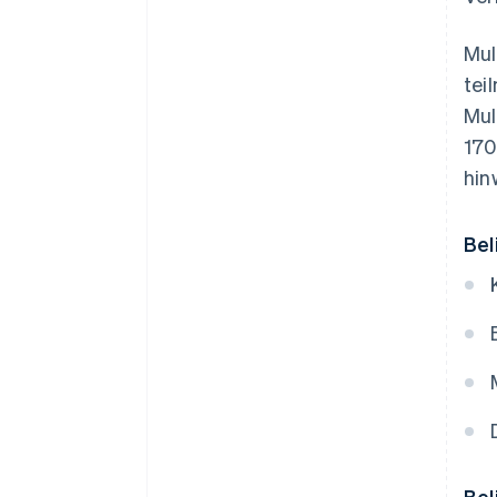
Mul
tei
Mul
170
hin
Bel
Bel