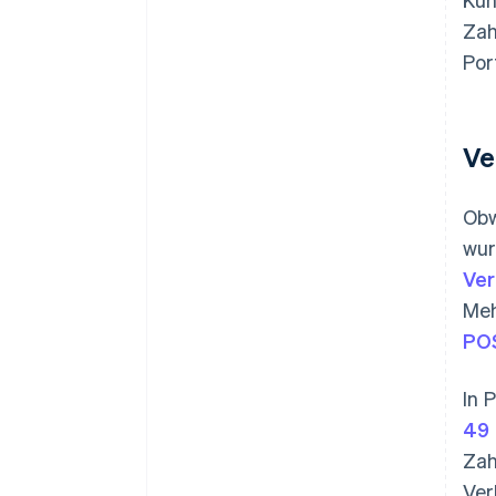
Zah
Por
Ve
Obw
wur
Ver
Meh
PO
In 
49 
Zah
Ver