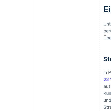
Ei
Unt
ber
Übe
St
In 
23
aut
Kun
und
Str