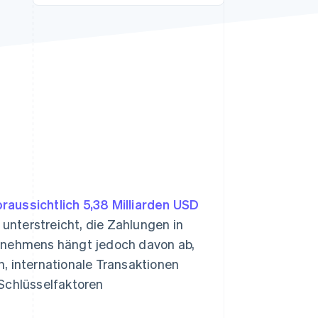
Stripe-Sessions 2026
Erfahren Sie, wie Stripe
Lösungen für die
Wirtschaftsinfrastruktur
für KI aufbaut.
Jetzt ansehen
raussichtlich 5,38 Milliarden USD
nterstreicht, die Zahlungen in
ernehmens hängt jedoch davon ab,
, internationale Transaktionen
 Schlüsselfaktoren