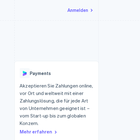
Anmelden
Ressourcen
Ecosystem
Kontakt
nd Marktplätze
Mehr
App-Integrationen
Partner
Sales-Team kontaktieren
Product roadmap
Code-Beispiele
Stripe App-Marktplatz
Partner werden
Ausblick
 Plattformen
Entwickler-Blog
eit
API-Status
Radar
Betrugsprävention
Payments
Atlas
onen
Start-up-Gründung
Akzeptieren Sie Zahlungen online,
vor Ort und weltweit mit einer
Climate
CO₂-Entnahme
Zahlungslösung, die für jede Art
von Unternehmen geeignet ist –
vom Start-up bis zum globalen
Konzern.
Mehr erfahren