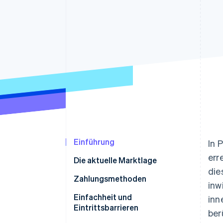
Optimierung der
Datensynchronisier
Autorisierungsraten
Link
Beschleunigter Bezahlvorgang
Financial Connections
Verbundene Finanzdaten
Einführung
In 
err
Die aktuelle Marktlage
die
Zahlungsmethoden
inw
Verwendung
Einfachheit und
inn
Eintrittsbarrieren
ber
Trends: