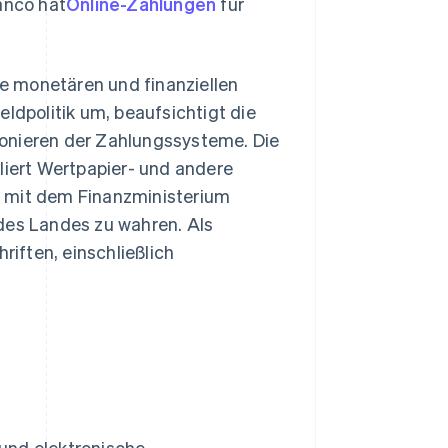
anco hat
Online-Zahlungen
für
ie monetären und finanziellen
eldpolitik um, beaufsichtigt die
ionieren der Zahlungssysteme. Die
iert Wertpapier- und andere
n mit dem Finanzministerium
des Landes zu wahren. Als
riften, einschließlich
und elektronische