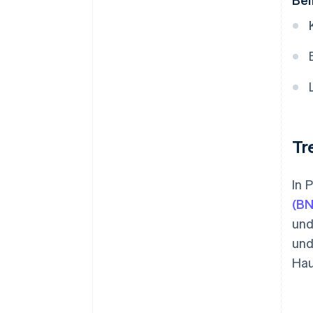
Tr
In 
(B
und
und
Hau