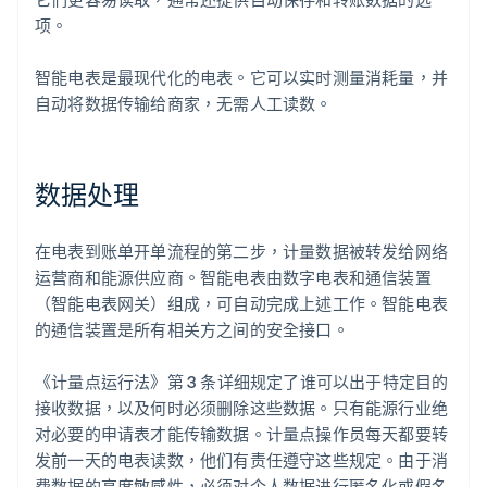
项。
智能电表是最现代化的电表。它可以实时测量消耗量，并
自动将数据传输给商家，无需人工读数。
数据处理
在电表到账单开单流程的第二步，计量数据被转发给网络
运营商和能源供应商。智能电表由数字电表和通信装置
（智能电表网关）组成，可自动完成上述工作。智能电表
的通信装置是所有相关方之间的安全接口。
《计量点运行法》第 3 条详细规定了谁可以出于特定目的
接收数据，以及何时必须删除这些数据。只有能源行业绝
对必要的申请表才能传输数据。计量点操作员每天都要转
发前一天的电表读数，他们有责任遵守这些规定。由于消
费数据的高度敏感性，必须对个人数据进行匿名化或假名