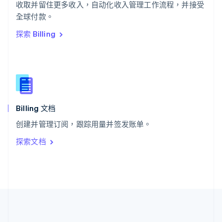
ไทย
English
收取并留住更多收入，自动化收入管理工作流程，并接受
希腊
全球付款。
English
探索 Billing
西班牙
Español
English
新加坡
English
简体中文
新西兰
English
匈牙利
English
Billing 文档
意大利
创建并管理订阅，跟踪用量并签发账单。
Italiano
English
印度
探索文档
English
英国
English
直布罗陀
English
中国内地
简体中文
English
中国香港特别行政区