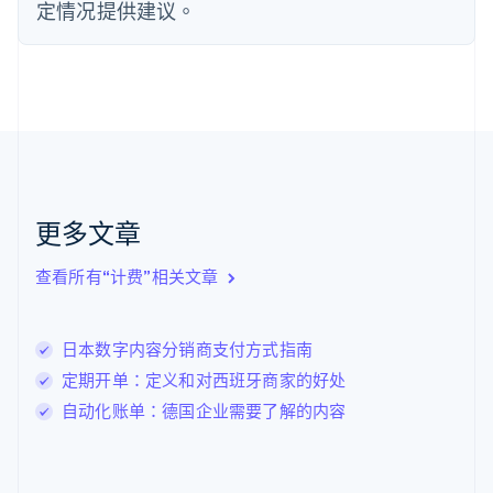
定情况提供建议。
English
Svenska
荷兰
Nederlands
English
加拿大
English
Français
捷克
English
克罗地亚
English
Italiano
拉脱维亚
更多文章
English
立陶宛
查看所有“计费”相关文章
English
列支敦士登
Deutsch
English
卢森堡
日本数字内容分销商支付方式指南
Français
Deutsch
English
定期开单：定义和对西班牙商家的好处
罗马尼亚
自动化账单：德国企业需要了解的内容
English
马尔他
English
马来西亚