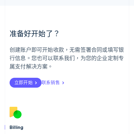
English
简体中文
美国
English
Español
简体中文
墨西哥
Español
English
准备好开始了？
挪威
English
葡萄牙
创建账户即可开始收款，无需签署合同或填写银
Português
English
行信息。您也可以联系我们，为您的企业定制专
日本
日本語
English
属支付解决方案。
瑞典
Svenska
English
瑞士
立即开始
联系销售
Deutsch
Français
Italiano
English
塞浦路斯
English
斯洛伐克
English
斯洛文尼亚
English
Italiano
Billing
泰国