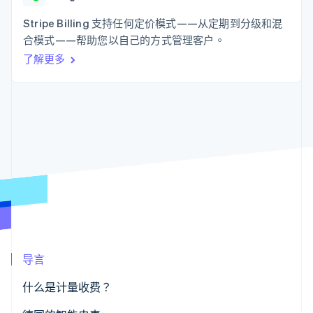
上
Stripe Sigma
产品路线图
SaaS
自定义报告
Authorization
Sessions 年度大会
Stripe Billing 支持任何定价模式——从定期到分级和混
Boost
Data Pipeline
招聘
合模式——帮助您以自己的方式管理客户。
支付成功率优
数据同步
资讯中心
化
资源
了解更多
Stripe Press
Link
按行业
加速结账
应用集成
AI 企业
代码示例
创作者经济
开发者博客
联系
游戏
API 状态
酒店、旅游与休闲
联系销售
更多
保险
成为合作伙伴
Product roadmap
媒体与娱乐
了解未来规划
非营利组织
专业服务
Radar
公共部门
欺诈防范
零售
Atlas
初创企业注册
Climate
导言
生态系统
碳移除
什么是计量收费？
合作伙伴
Stripe App Marketplace