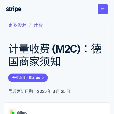
更多资源
计费
按企业阶段
文档
学习
支付
营收
资金管
平台
理
易市
大型企业
Stripe 文档
博客
Payments
Billing
初创企业
API 参考文档
客户案例
计量收费 (M2C)：德
在线支付
经常性收入
Global
Conn
库与 SDK
指南
Managed
Metronome
Payouts
Stripe Apps
Payments
按用量计费
平台
国商家须知
备案商家解决
Subscriptions
向第三
按应用场景
方案
方打款
支持
订阅管理
Payment links
Crypto
指南
智能体商务
Invoicing
钱包、
加密货币
获取支持
无代码支付
一次性或定期
开始使用 Stripe
稳定币
电子商务
接受线上付款
托管支持方案
Checkout
账单
发行和
嵌入式金融
实施预置结账流程
专业服务
预构建支付界
Tax
发卡基
财务自动化
构建平台或交易市场
最后更新日期：2025 年 8 月 25 日
面
销售税和增值
础设施
全球化企业
管理订阅
Elements
税自动化
应用内支付
提供按用量计费
灵活的 UI 组件
Revenue
交易市场
发行稳定币支持的支付卡
支付方式
Recognition
公司
资金管理
通过智能体配置和管理服
支持 125 种以
会计自动化
Billing
平台
务