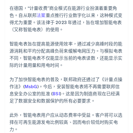
在德国，“计量收费”商业模式在能源行业扮演着重要角
色。自从联邦
法案
重点推行行业数字化以来，这种模式变
得尤为重要。该法律于 2023 年通过，旨在增加智能电表
（又称智能电表）的使用。
智能电表旨在提高能源使用效率，通过减少高峰时段的能
源消耗和平均分配高峰负荷来缓解电网压力。与模拟电表
不同，智能电表不仅能显示当前的电表读数，还能显示实
际的计量用量和用电时间。
为了加快智能电表的普及，联邦政府还通过了《计量点操
作法》(
MsbG
)。今后，安装智能电表将不再需要联邦信
息安全办公室的批准 (
BSI
)。这是因为制造商现在已经满
足了数据安全和数据保护的所有必要要求。
此外，智能电表用户应从动态费率中受益。客户将可以选
择在可再生能源发电比例较高、因而电价较低时购买电
力。