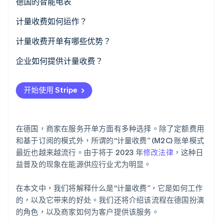
德国的智能电表
智能电表何时强制使用？
计量收费如何运作？
Stripe Sessions 2026
了解 Stripe 如何为 AI 构建经济基础设施。
智能电表的成本
计量
计量收费开单有哪些优势？
立即观看
数据处理
为客户带来的优势
企业如何提供计量收费？
开具发票
为商家带来的优势
数据收集
开始使用 Stripe
支付
定价模式
开具发票
在德国，商家在服务开单方面有多种选择。除了定额费用
推广
和基于订阅的模式外，所谓的“计量收费” (M2C) 账单模式
最近也越来越流行。由于将于 2023 年
修改法律
，这种日
益普及的现象在能源供应行业尤为明显。
在本文中，我们将解释什么是“计量收费”，它是如何工作
的，以及它带来的好处。我们还将介绍该流程在德国扮演
的角色，以及商家如何为客户提供该服务。