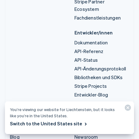
Stripe Partner
Ecosystem
Fachdienstleistungen
Entwickler/innen
Dokumentation
API-Referenz
API-Status
API-Änderungsprotokoll
Bibliotheken und SDKs
Stripe Projects
Entwickler-Blog
Ressourcen
Unternehmen
You’re viewing our website for Liechtenstein, but it looks
like you’re in the United States.
Leitfäden
Produkt-Roadmap
Switch to the United States site
Kundenstories
Karriere
Blog
Newsroom