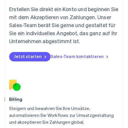
Español
English
Neuseeland
Erstellen Sie direkt ein Konto und beginnen Sie
English
mit dem Akzeptieren von Zahlungen. Unser
Niederlande
Nederlands
English
Sales-Team berät Sie gerne und gestaltet für
Norwegen
Sie ein individuelles Angebot, das ganz auf Ihr
English
Österreich
Unternehmen abgestimmt ist.
Deutsch
English
Polen
Jetzt starten
Sales-Team kontaktieren
English
Portugal
Português
English
Rumänien
English
Schweden
Svenska
English
Schweiz
Billing
Deutsch
Français
Italiano
English
Steigern und bewahren Sie Ihre Umsätze,
Singapur
English
简体中文
automatisieren Sie Workflows zur Umsatzgestaltung
Slowakei
und akzeptieren Sie Zahlungen global.
English