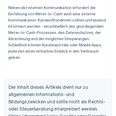
Neben der internen Kommunikation erfordert die
Einführung von Meter-to-Cash auch eine externe
Kommunikation. Kunden/Kundinnen sollten umfassend
informiert werden - einschließlich des grundlegenden
Meter-to-Cash-Prozesses, des Datenschutzes, der
Abrechnung und der möglichen Einsparungen.
Schließlich können Kundenportale oder Mobile Apps
jederzeit einen einfachen Einblick in den Verbrauch
geben.
Der Inhalt dieses Artikels dient nur zu
Australien
allgemeinen Informations- und
English
Belgien
Bildungszwecken und sollte nicht als Rechts-
Nederlands
Français
Deutsch
English
oder Steuerberatung interpretiert werden.
Brasilien
Stripe übernimmt keine Gewähr oder Garantie