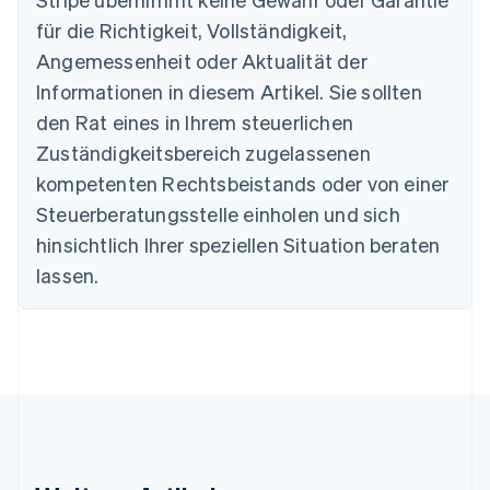
Português
English
Bulgarien
für die Richtigkeit, Vollständigkeit,
English
Angemessenheit oder Aktualität der
Dänemark
Informationen in diesem Artikel. Sie sollten
English
Deutschland
den Rat eines in Ihrem steuerlichen
Deutsch
English
Zuständigkeitsbereich zugelassenen
Estland
English
kompetenten Rechtsbeistands oder von einer
Festlandchina
Steuerberatungsstelle einholen und sich
简体中文
English
Finnland
hinsichtlich Ihrer speziellen Situation beraten
English
Svenska
lassen.
Frankreich
Français
English
Gibraltar
English
Griechenland
English
Indien
English
Irland