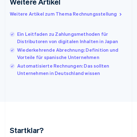
Weitere Artikel
English
Italien
Italiano
English
Weitere Artikel zum Thema Rechnungsstellung
Japan
日本語
English
Kanada
Ein Leitfaden zu Zahlungsmethoden für
English
Français
Distributoren von digitalen Inhalten in Japan
Kroatien
English
Italiano
Wiederkehrende Abrechnung: Definition und
Lettland
Vorteile für spanische Unternehmen
English
Automatisierte Rechnungen: Das sollten
Liechtenstein
Unternehmen in Deutschland wissen
Deutsch
English
Litauen
English
Luxemburg
Français
Deutsch
English
Malaysia
English
简体中文
Malta
English
Startklar?
Mexiko