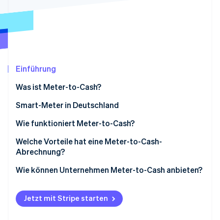
Betrugsprävention
Ecosystem
Atlas
Start-up-Gründung
Partner
Stripe App-Marktplatz
Climate
CO₂-Entnahme
Einführung
Was ist Meter-to-Cash?
Smart-Meter in Deutschland
Stripe-Sessions 2026
Erfahren Sie, wie Stripe Lösungen für die Wirtschaft
Wann ist die Nutzung eines Smart-Meters Pflicht?
Wie funktioniert Meter-to-Cash?
Jetzt ansehen
Kosten für Smart-Meter
Messung
Welche Vorteile hat eine Meter-to-Cash-
Abrechnung?
Datenverarbeitung
Vorteile für Kundinnen und Kunden
Wie können Unternehmen Meter-to-Cash anbieten?
Rechnungsstellung
Vorteile für Unternehmen
Datenerfassung einrichten
Zahlung
Jetzt mit Stripe starten
Preisgestaltung festlegen