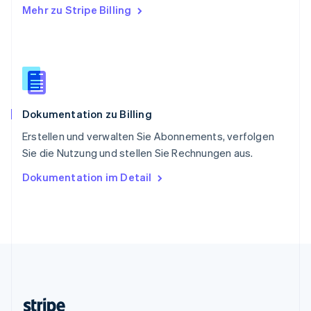
Mehr zu Stripe Billing
Slowenien
English
Italiano
Sonderverwaltungsregion Hongkong,
China
English
简体中文
Spanien
Español
English
Dokumentation zu Billing
Thailand
ไทย
English
Erstellen und verwalten Sie Abonnements, verfolgen
Tschechische Republik
Sie die Nutzung und stellen Sie Rechnungen aus.
English
Ungarn
Dokumentation im Detail
English
Vereinigte Arabische Emirate
English
Vereinigte Staaten
English
Español
简体中文
Vereinigtes Königreich
English
Zypern
English