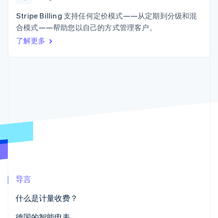
加密货币
125+
Stripe Sigma
产品路线图
SaaS
自定义报告
购买
Terminal
Sessions 年度大会
Stripe Billing 支持任何定价模式——从定期到分级和混
线下支付
Data Pipeline
招聘
合模式——帮助您以自己的方式管理客户。
数据同步
Authorization
资讯中心
Boost
资源
了解更多
Stripe Press
支付成功率优
按行业
化
应用集成
Link
AI 企业
代码示例
加速结账
创作者经济
开发者博客
联系
Financial
游戏
API 状态
Connections
酒店、旅游与休闲
联系销售
关联金融账户
保险
成为合作伙伴
数据
媒体与娱乐
非营利组织
专业服务
公共部门
零售
更多
Product roadmap
了解未来规划
导言
生态系统
Radar
欺诈防范
什么是计量收费？
合作伙伴
Atlas
Stripe App Marketplace
德国的智能电表
初创企业注册