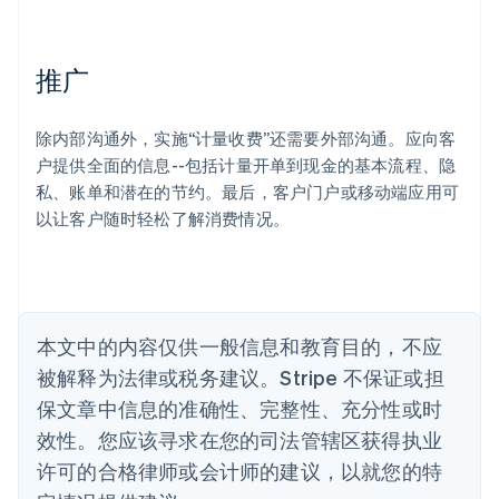
English
爱沙尼亚
English
推广
奥地利
Deutsch
English
澳大利亚
除内部沟通外，实施“计量收费”还需要外部沟通。应向客
English
巴西
户提供全面的信息--包括计量开单到现金的基本流程、隐
Português
English
私、账单和潜在的节约。最后，客户门户或移动端应用可
保加利亚
以让客户随时轻松了解消费情况。
English
比利时
Nederlands
Français
Deutsch
English
波兰
English
丹麦
本文中的内容仅供一般信息和教育目的，不应
English
被解释为法律或税务建议。Stripe 不保证或担
德国
保文章中信息的准确性、完整性、充分性或时
Deutsch
English
法国
效性。您应该寻求在您的司法管辖区获得执业
Français
English
许可的合格律师或会计师的建议，以就您的特
芬兰