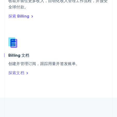
收取并留住更多收入，自动化收入管理工作流程，并接受
希腊
全球付款。
English
探索 Billing
西班牙
Español
English
新加坡
English
简体中文
新西兰
English
匈牙利
English
Billing 文档
意大利
创建并管理订阅，跟踪用量并签发账单。
Italiano
English
印度
探索文档
English
英国
English
直布罗陀
English
中国内地
简体中文
English
中国香港特别行政区
English
简体中文