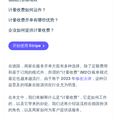
Climate
智能电表何时强制使用？
计量收费如何运作？
碳移除
智能电表的成本
计量
计量收费开单有哪些优势？
Identity
在线身份验证
数据处理
为客户带来的优势
企业如何提供计量收费？
开具发票
为商家带来的优势
数据收集
开始使用 Stripe
支付
定价模式
Stripe Sessions 2026
了解 Stripe 如何为 AI 构建经济基础设施。
开具发票
立即观看
在德国，商家在服务开单方面有多种选择。除了定额费用
推广
和基于订阅的模式外，所谓的“计量收费” (M2C) 账单模式
最近也越来越流行。由于将于 2023 年
修改法律
，这种日
益普及的现象在能源供应行业尤为明显。
在本文中，我们将解释什么是“计量收费”，它是如何工作
的，以及它带来的好处。我们还将介绍该流程在德国扮演
的角色，以及商家如何为客户提供该服务。