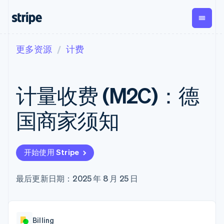
更多资源
计费
按企业阶段
文档
学习
支付
营收
资金管理
平台
易市
大型企业
Stripe 文档
博客
Payments
Billing
Treasury
初创企业
API 参考文档
客户案例
计量收费 (M2C)：德
在线支付
经常性收入
Con
库与 SDK
指南
企业财务
Managed
Metronome
Stripe Apps
Payments
按用量计费
Global
平台
国商家须知
备案商家解决
Payouts
Subscriptions
Capi
按应用场景
方案
平
支持
向第三方
订阅管理
Payment links
客户
指南
智能体商务
打款
Invoicing
Trea
加密货币
获取支持
无代码支付
一次性或定期
Capital
开始使用 Stripe
平
电子商务
接受线上付款
托管支持方案
企业融资
Checkout
账单
嵌入
嵌入式金融
实施预置结账流程
专业服务
预构建支付界
Crypto
Tax
融服
财务自动化
构建平台或交易市场
最后更新日期：2025 年 8 月 25 日
钱包、稳
面
销售税和增值
Iss
全球化企业
管理订阅
定币发行
Elements
税自动化
实体
应用内支付
提供按用量计费
灵活的 UI 组件
和发卡基
Crypto
Revenue
虚拟
交易市场
发行稳定币支持的支付卡
Onramp
支付方式
Recognition
础设施
公司
资金管理
通过智能体配置和管理服
可嵌入的
Access to
会计自动化
Billing
平台
务