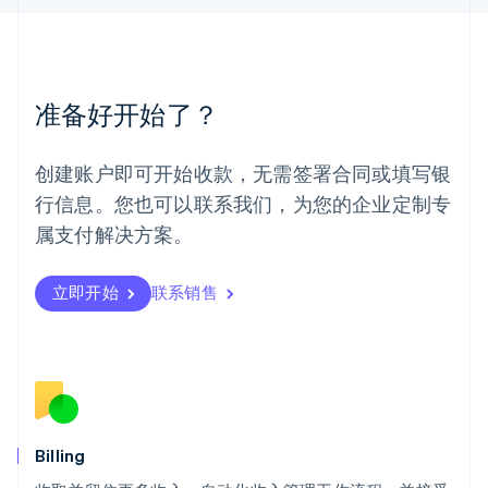
美国
English
Español
简体中文
墨西哥
Español
English
准备好开始了？
挪威
English
葡萄牙
创建账户即可开始收款，无需签署合同或填写银
Português
English
行信息。您也可以联系我们，为您的企业定制专
日本
日本語
English
属支付解决方案。
瑞典
Svenska
English
瑞士
立即开始
联系销售
Deutsch
Français
Italiano
English
塞浦路斯
English
斯洛伐克
English
斯洛文尼亚
English
Italiano
Billing
泰国
ไทย
English