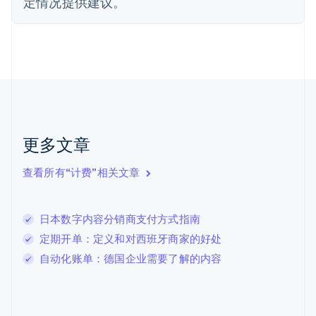
定情况提供建议。
English
Svenska
荷兰
Nederlands
English
加拿大
English
Français
捷克
English
克罗地亚
English
Italiano
拉脱维亚
更多文章
English
立陶宛
查看所有“计费”相关文章
English
列支敦士登
Deutsch
English
卢森堡
日本数字内容分销商支付方式指南
Français
Deutsch
English
定期开单：定义和对西班牙商家的好处
罗马尼亚
自动化账单：德国企业需要了解的内容
English
马尔他
English
马来西亚
English
简体中文