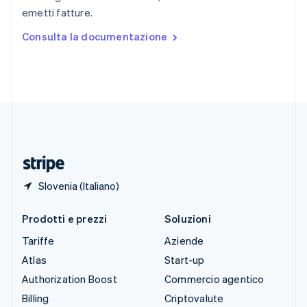
Spagna
emetti fatture.
Español
English
Stati Uniti
Consulta la documentazione
English
Español
简体中文
Svezia
Svenska
English
Svizzera
Deutsch
Français
Italiano
English
Thailandia
ไทย
English
Ungheria
English
Slovenia (Italiano)
Prodotti e prezzi
Soluzioni
Tariffe
Aziende
Atlas
Start-up
Authorization Boost
Commercio agentico
Billing
Criptovalute