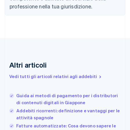
Cipro
professione nella tua giurisdizione.
English
Croazia
English
Italiano
Danimarca
English
Emirati Arabi Uniti
English
Estonia
English
Finlandia
Altri articoli
English
Svenska
Francia
Vedi tutti gli articoli relativi agli addebiti
Français
English
Germania
Deutsch
English
Guida ai metodi di pagamento per i distributori
Giappone
日本語
English
di contenuti digitali in Giappone
Gibilterra
Addebiti ricorrenti: definizione e vantaggi per le
English
attività spagnole
Grecia
English
Fatture automatizzate: Cosa devono sapere le