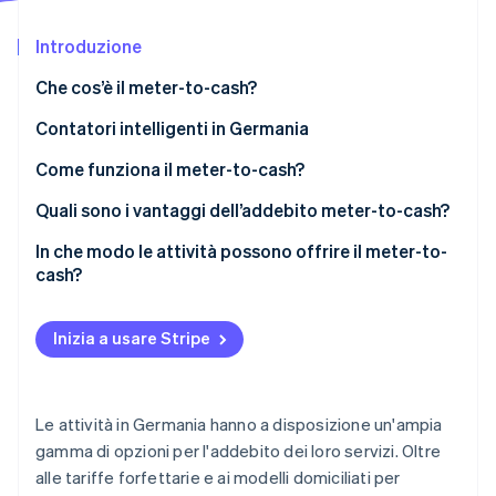
Radar
Introduzione
Prevenzione delle frodi
Ecosistema
Atlas
Che cos’è il meter-to-cash?
Costituzione di start-up
Partner
Stripe App Marketplace
Contatori intelligenti in Germania
Climate
Rimozione del carbonio
Quando è obbligatorio l’uso di un contatore
Come funziona il meter-to-cash?
Identity
intelligente?
Misurazione
Quali sono i vantaggi dell’addebito meter-to-cash?
Verifica online dell'identità
Costo dei contatori intelligenti
Elaborazione dati
Vantaggi per i clienti
In che modo le attività possono offrire il meter-to-
cash?
Fatturazione
Vantaggi per le attività
Raccolta dati
Pagamento
Inizia a usare Stripe
Stripe Sessions 2026
Modello tariffario
Scopri come Stripe sta costruendo l'infrastruttura economi
Guarda ora
Fatturazione
Le attività in Germania hanno a disposizione un'ampia
Sensibilizzazione
gamma di opzioni per l'addebito dei loro servizi. Oltre
alle tariffe forfettarie e ai modelli domiciliati per