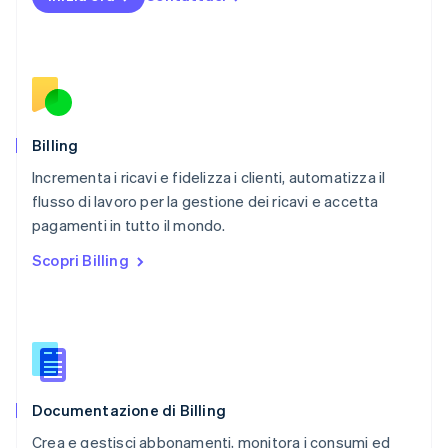
Nuova Zelanda
English
Paesi Bassi
Nederlands
English
Polonia
English
Portogallo
Português
English
Billing
RAS di Hong Kong, Cina
Incrementa i ricavi e fidelizza i clienti, automatizza il
English
简体中文
flusso di lavoro per la gestione dei ricavi e accetta
Regno Unito
English
pagamenti in tutto il mondo.
Repubblica Ceca
Scopri Billing
English
Romania
English
Singapore
English
简体中文
Slovacchia
English
Documentazione di Billing
Slovenia
English
Italiano
Crea e gestisci abbonamenti, monitora i consumi ed