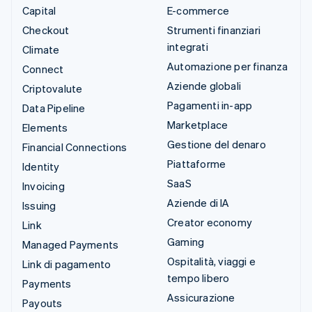
Capital
E-commerce
Checkout
Strumenti finanziari
integrati
Climate
Automazione per finanza
Connect
Aziende globali
Criptovalute
Pagamenti in-app
Data Pipeline
Marketplace
Elements
Gestione del denaro
Financial Connections
Piattaforme
Identity
SaaS
Invoicing
Aziende di IA
Issuing
Creator economy
Link
Gaming
Managed Payments
Ospitalità, viaggi e
Link di pagamento
tempo libero
Payments
Assicurazione
Payouts