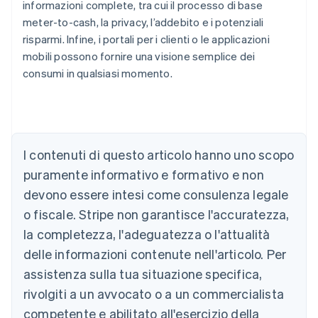
informazioni complete, tra cui il processo di base
meter-to-cash, la privacy, l’addebito e i potenziali
risparmi. Infine, i portali per i clienti o le applicazioni
mobili possono fornire una visione semplice dei
consumi in qualsiasi momento.
Australia
English
Austria
I contenuti di questo articolo hanno uno scopo
Deutsch
English
puramente informativo e formativo e non
Belgio
devono essere intesi come consulenza legale
Nederlands
Français
Deutsch
English
Brasile
o fiscale. Stripe non garantisce l'accuratezza,
Português
English
la completezza, l'adeguatezza o l'attualità
Bulgaria
English
delle informazioni contenute nell'articolo. Per
Canada
assistenza sulla tua situazione specifica,
English
Français
Cina continentale
rivolgiti a un avvocato o a un commercialista
简体中文
English
competente e abilitato all'esercizio della