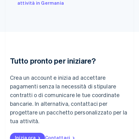
India
attività in Germania
English
Irlanda
English
Italia
Italiano
English
Lettonia
English
Liechtenstein
Deutsch
English
Tutto pronto per iniziare?
Lituania
English
Crea un account e inizia ad accettare
Lussemburgo
Français
Deutsch
English
pagamenti senza la necessità di stipulare
Malaysia
contratti o di comunicare le tue coordinate
English
简体中文
Malta
bancarie. In alternativa, contattaci per
English
progettare un pacchetto personalizzato per la
Messico
tua attività.
Español
English
Norvegia
English
Inizia ora
Contattaci