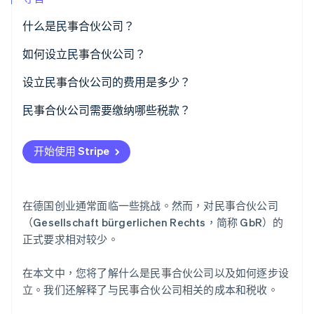
什么是民事合伙公司？
Stripe Sessions 2026
如何设立民事合伙公司？
了解 Stripe 如何为 AI 构建经济基础设施。
立即观看
准备合伙协议（可选）
设立民事合伙公司的费用是多少？
选择民事合伙公司名称
民事合伙公司需要缴纳哪些税款？
商业注册（仅适用于独立企业主）
开始使用 Stripe
在税务机关注册
在工商会注册（仅适用于独立企业主）
在德国创业通常面临一些挑战。然而，对民事合伙公司
在商业登记簿注册（可选）
（Gesellschaft bürgerlichen Rechts，简称 GbR）的
正式要求相对较少。
为员工在社会保障机构注册
在本文中，您将了解什么是民事合伙公司以及如何逐步设
开立企业账户（可选）
立。我们还解释了与民事合伙公司相关的成本和税收。
组织会计流程