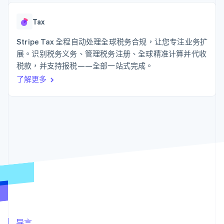
接入 125+ 种支
Stripe Sigma
产品路线图
SaaS
付方式
自定义报告
Sessions 年度大会
Authorization
Data Pipeline
Tax
招聘
Boost
数据同步
资讯中心
支付成功率优
资源
Stripe Tax 全程自动处理全球税务合规，让您专注业务扩
Stripe Press
化
按行业
展。识别税务义务、管理税务注册、全球精准计算并代收
Link
应用集成
税款，并支持报税——全部一站式完成。
加速结账
AI 企业
代码示例
创作者经济
开发者博客
联系
了解更多
游戏
API 状态
酒店、旅游与休闲
联系销售
保险
成为合作伙伴
更多
媒体与娱乐
Product roadmap
非营利组织
了解未来规划
专业服务
公共部门
Radar
零售
欺诈防范
Atlas
初创企业注册
生态系统
Climate
碳移除
合作伙伴
Stripe App Marketplace
导言