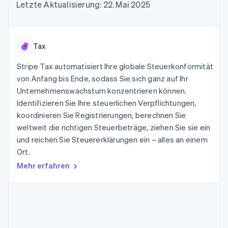
Data Pipeline
Letzte Aktualisierung: 22. Mai 2025
Geldmanagement
Marktplatz auf
Zugriff auf mehr als
Datensynchronisierung
Produkt-Roadmap
Plattformen
Grundlagen der
125
Stripe Sessions
SaaS
Abonnementverwaltung
Terminal
Karriere
Zahlungen vor Ort
Newsroom
So setzen Sie
Tax
Authorization
Stripe Press
nutzungsbasierte
Boost
Abrechnung um
Stripe Tax automatisiert Ihre globale Steuerkonformität
Nach Branche
Optimierung der
Stablecoin-gestützte
Autorisierungsraten
von Anfang bis Ende, sodass Sie sich ganz auf Ihr
Karten ausgeben: So
Link
KI-Unternehmen
Kontakt
geht´s
Unternehmenswachstum konzentrieren können.
Beschleunigter
Creator Economy
Bereitstellung und
Identifizieren Sie Ihre steuerlichen Verpflichtungen,
Bezahlvorgang
Gaming
Verwaltung von
Sales-Team
koordinieren Sie Registrierungen, berechnen Sie
Financial
Bewirtung, Reisen und
Diensten mit Agenten
kontaktieren
Connections
Freizeit
weltweit die richtigen Steuerbeträge, ziehen Sie sie ein
Partner werden
Verbundene
Versicherungen
und reichen Sie Steuererklärungen ein – alles an einem
Medien und
Finanzdaten
Ort.
Unterhaltung
Ressourcen
Gemeinnützige
Mehr erfahren
Organisationen
Fachdienstleistungen
App-Integrationen
Mehr
Öffentlicher Sektor
Code-Beispiele
Product roadmap
Einzelhandel
Entwickler-Blog
Ausblick
API-Status
Radar