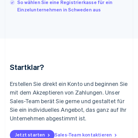
Kroatien
So wählen Sie eine Registrierkasse für ein
English
Italiano
Einzelunternehmen in Schweden aus
Lettland
English
Liechtenstein
Deutsch
English
Litauen
English
Luxemburg
Français
Deutsch
English
Malaysia
Startklar?
English
简体中文
Malta
English
Erstellen Sie direkt ein Konto und beginnen Sie
Mexiko
mit dem Akzeptieren von Zahlungen. Unser
Español
English
Sales-Team berät Sie gerne und gestaltet für
Neuseeland
Sie ein individuelles Angebot, das ganz auf Ihr
English
Niederlande
Unternehmen abgestimmt ist.
Nederlands
English
Norwegen
English
Jetzt starten
Sales-Team kontaktieren