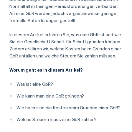
Eintragung ins Gesellschaftsregister (optional)
Normalfall mit einigen Herausforderungen verbunden.
An eine GbR werden jedoch vergleichsweise geringe
Anmeldung von Mitarbeitenden bei
Sozialversicherungsträgern
formelle Anforderungen gestellt.
Eröffnung eines Geschäftskontos (optional)
In diesem Artikel erfahren Sie, was eine GbR ist und wie
Organisation der Buchhaltung
Sie die Gesellschaft Schritt für Schritt gründen können.
Zudem erklären wir, welche Kosten beim Gründen einer
Prüfung möglicher Versicherungen
GbR anfallen und welche Steuern Sie zahlen müssen.
Worum geht es in diesem Artikel?
Was ist eine GbR?
Wie kann man eine GbR gründen?
Wie hoch sind die Kosten beim Gründen einer GbR?
Welche Steuern muss eine GbR zahlen?