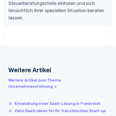
Estland
Steuerberatungsstelle einholen und sich
English
hinsichtlich Ihrer speziellen Situation beraten
Festlandchina
lassen.
简体中文
English
Finnland
English
Svenska
Frankreich
Français
English
Gibraltar
English
Griechenland
English
Indien
Weitere Artikel
English
Irland
Weitere Artikel zum Thema
English
Italien
Unternehmensführung
Italiano
English
Japan
日本語
English
Entwicklung einer SaaS-Lösung in Frankreich
Kanada
Zehn SaaS-Ideen für Ihr französisches Start-up
English
Français