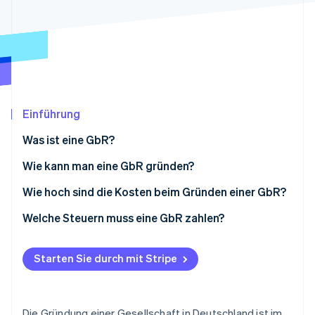
Betrugsprävention
Ecosystem
Atlas
Start-up-Gründung
Partner
Stripe App-Marktplatz
Climate
CO₂-Entnahme
Identity
Online-Identitätsprüfung
Einführung
Was ist eine GbR?
Wie kann man eine GbR gründen?
Stripe-Sessions 2026
Erstellung eines Gesellschaftsvertrags (optional)
Wie hoch sind die Kosten beim Gründen einer GbR?
Erfahren Sie, wie Stripe Lösungen für die Wirtschaft
Jetzt ansehen
Wahl des GbR-Namens
Welche Steuern muss eine GbR zahlen?
Gewerbeanmeldung (nur für Gewerbetreibende)
Starten Sie durch mit Stripe
Anmeldung beim Finanzamt
Eintragung bei der IHK (nur für Gewerbetreibende)
Die Gründung einer Gesellschaft in Deutschland ist im