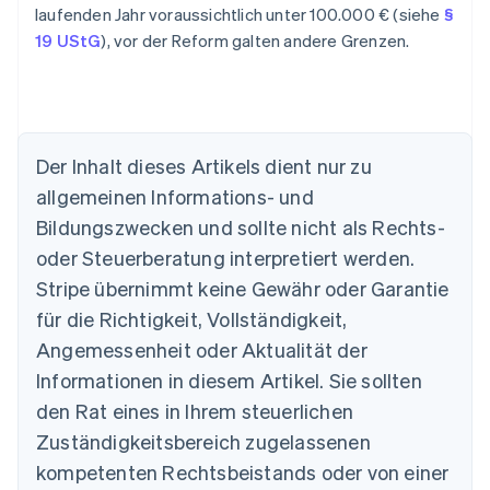
laufenden Jahr voraussichtlich unter 100.000 € (siehe
§
19 UStG
), vor der Reform galten andere Grenzen.
Der Inhalt dieses Artikels dient nur zu
allgemeinen Informations- und
Bildungszwecken und sollte nicht als Rechts-
Australien
oder Steuerberatung interpretiert werden.
English
Belgien
Stripe übernimmt keine Gewähr oder Garantie
Nederlands
Français
Deutsch
English
für die Richtigkeit, Vollständigkeit,
Brasilien
Português
English
Angemessenheit oder Aktualität der
Bulgarien
Informationen in diesem Artikel. Sie sollten
English
Dänemark
den Rat eines in Ihrem steuerlichen
English
Zuständigkeitsbereich zugelassenen
Deutschland
kompetenten Rechtsbeistands oder von einer
Deutsch
English