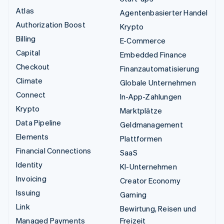
Atlas
Agentenbasierter Handel
Authorization Boost
Krypto
Billing
E-Commerce
Capital
Embedded Finance
Checkout
Finanzautomatisierung
Climate
Globale Unternehmen
Connect
In-App-Zahlungen
Krypto
Marktplätze
Data Pipeline
Geldmanagement
Elements
Plattformen
Financial Connections
SaaS
Identity
KI-Unternehmen
Invoicing
Creator Economy
Issuing
Gaming
Link
Bewirtung, Reisen und
Managed Payments
Freizeit