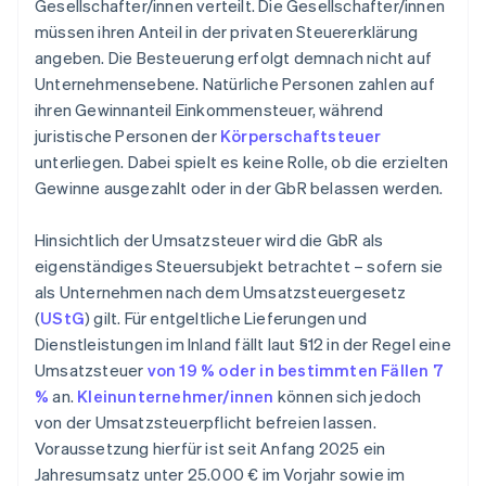
Gesellschafter/innen verteilt. Die Gesellschafter/innen
müssen ihren Anteil in der privaten Steuererklärung
angeben. Die Besteuerung erfolgt demnach nicht auf
Unternehmensebene. Natürliche Personen zahlen auf
ihren Gewinnanteil Einkommensteuer, während
juristische Personen der
Körperschaftsteuer
unterliegen. Dabei spielt es keine Rolle, ob die erzielten
Gewinne ausgezahlt oder in der GbR belassen werden.
Hinsichtlich der Umsatzsteuer wird die GbR als
eigenständiges Steuersubjekt betrachtet – sofern sie
als Unternehmen nach dem Umsatzsteuergesetz
(
UStG
) gilt. Für entgeltliche Lieferungen und
Dienstleistungen im Inland fällt laut §12 in der Regel eine
Umsatzsteuer
von 19 % oder in bestimmten Fällen 7
%
an.
Kleinunternehmer/innen
können sich jedoch
von der Umsatzsteuerpflicht befreien lassen.
Voraussetzung hierfür ist seit Anfang 2025 ein
Jahresumsatz unter 25.000 € im Vorjahr sowie im