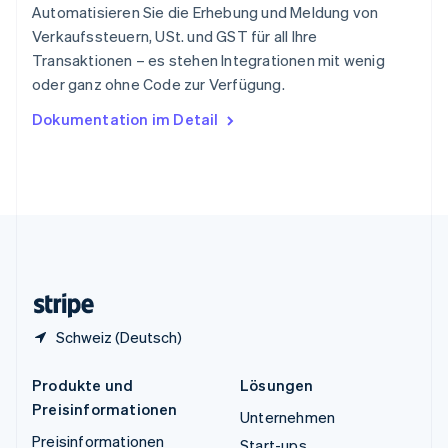
Español
English
Automatisieren Sie die Erhebung und Meldung von
Thailand
Verkaufssteuern, USt. und GST für all Ihre
ไทย
English
Transaktionen – es stehen Integrationen mit wenig
Tschechische Republik
oder ganz ohne Code zur Verfügung.
English
Ungarn
Dokumentation im Detail
English
Vereinigte Arabische Emirate
English
Vereinigte Staaten
English
Español
简体中文
Vereinigtes Königreich
English
Zypern
English
Schweiz (Deutsch)
Produkte und
Lösungen
Preisinformationen
Unternehmen
Preisinformationen
Start-ups