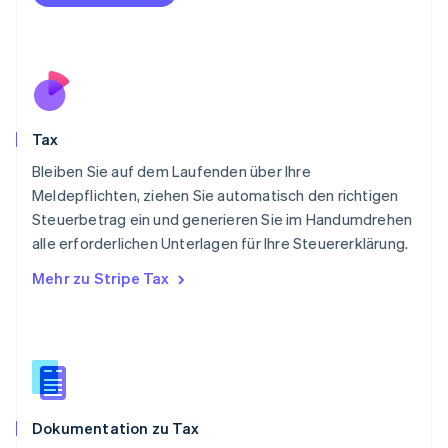
Österreich
Deutsch
English
Polen
English
Portugal
Português
English
Rumänien
Tax
English
Schweden
Bleiben Sie auf dem Laufenden über Ihre
Svenska
English
Meldepflichten, ziehen Sie automatisch den richtigen
Schweiz
Steuerbetrag ein und generieren Sie im Handumdrehen
Deutsch
Français
Italiano
English
alle erforderlichen Unterlagen für Ihre Steuererklärung.
Singapur
English
简体中文
Mehr zu Stripe Tax
Slowakei
English
Slowenien
English
Italiano
Sonderverwaltungsregion Hongkong,
China
English
简体中文
Dokumentation zu Tax
Spanien