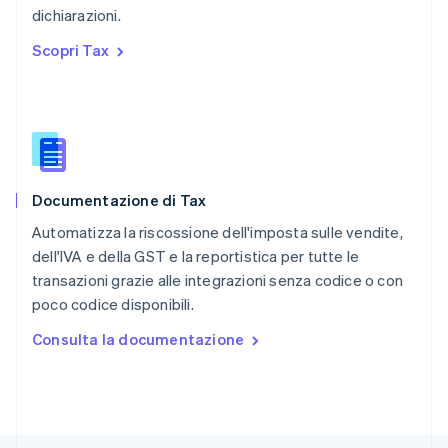
RAS di Hong Kong, Cina
dichiarazioni.
English
简体中文
Regno Unito
Scopri Tax
English
Repubblica Ceca
English
Romania
English
Singapore
English
简体中文
Documentazione di Tax
Slovacchia
English
Automatizza la riscossione dell'imposta sulle vendite,
Slovenia
dell'IVA e della GST e la reportistica per tutte le
English
Italiano
transazioni grazie alle integrazioni senza codice o con
Spagna
poco codice disponibili.
Español
English
Stati Uniti
Consulta la documentazione
English
Español
简体中文
Svezia
Svenska
English
Svizzera
Deutsch
Français
Italiano
English