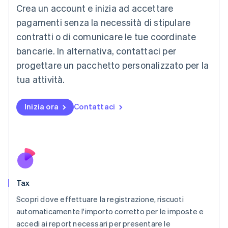
Liechtenstein
Crea un account e inizia ad accettare
Deutsch
English
Lituania
pagamenti senza la necessità di stipulare
English
contratti o di comunicare le tue coordinate
Lussemburgo
bancarie. In alternativa, contattaci per
Français
Deutsch
English
progettare un pacchetto personalizzato per la
Malaysia
English
简体中文
tua attività.
Malta
English
Messico
Inizia ora
Contattaci
Español
English
Norvegia
English
Nuova Zelanda
English
Paesi Bassi
Nederlands
English
Tax
Polonia
English
Scopri dove effettuare la registrazione, riscuoti
Portogallo
automaticamente l'importo corretto per le imposte e
Português
English
accedi ai report necessari per presentare le