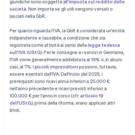
giuridiche sono soggette all'
imposta sul reddito delle
società
. Non importa se gli utili vengono versati o
lasciati nella GbR.
Per quanto riguarda l'IVA, la GbR è considerata un'entità
indipendente e tassabile, a condizione che sia
registrata come attività ai sensi della
legge tedesca
sull'IVA (UStG)
. Per le consegne e i servizi in Germania,
l'IVA viene generalmente addebitata al
19%
o, in alcuni
casi, al 7%. I
piccoli imprenditori
possono, tuttavia,
essere esentati dall'IVA. Dall'inizio del 2025, i
prerequisiti sono ricavi annui inferiori a 25.000 €
nell'anno precedente e ricavi previsti inferiori a
100.000 € per l'anno in corso (cfr.
articolo 19
dell'UStG
); prima della riforma, erano applicati altri
limiti.