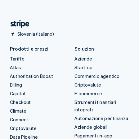
Thailandia
ไทย
English
Ungheria
English
Slovenia (Italiano)
Prodotti e prezzi
Soluzioni
Tariffe
Aziende
Atlas
Start-up
Authorization Boost
Commercio agentico
Billing
Criptovalute
Capital
E-commerce
Checkout
Strumenti finanziari
integrati
Climate
Automazione per finanza
Connect
Aziende globali
Criptovalute
Pagamenti in-app
Data Pipeline