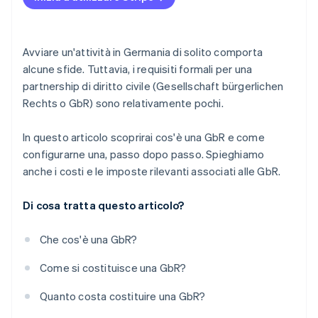
Registrazione presso l’ufficio tributario
Registrazione presso la Camera di Commercio e
Avviare un'attività in Germania di solito comporta
dell’Industria (solo per imprenditori indipendenti)
alcune sfide. Tuttavia, i requisiti formali per una
partnership di diritto civile (Gesellschaft bürgerlichen
Iscrizione al registro delle imprese (facoltativa)
Rechts o GbR) sono relativamente pochi.
Registrazione dei dipendenti presso gli enti
previdenziali
In questo articolo scoprirai cos'è una GbR e come
configurarne una, passo dopo passo. Spieghiamo
Apertura di un conto business (facoltativo)
anche i costi e le imposte rilevanti associati alle GbR.
Organizzazione dei processi contabili
Di cosa tratta questo articolo?
Controllo delle possibili opzioni assicurative
Che cos'è una GbR?
Come si costituisce una GbR?
Quanto costa costituire una GbR?