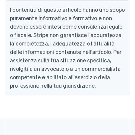
Australia
I contenuti di questo articolo hanno uno scopo
English
Austria
puramente informativo e formativo e non
Deutsch
English
devono essere intesi come consulenza legale
Belgio
Nederlands
Français
Deutsch
English
o fiscale. Stripe non garantisce l'accuratezza,
Brasile
la completezza, l'adeguatezza o l'attualità
Português
English
Bulgaria
delle informazioni contenute nell'articolo. Per
English
assistenza sulla tua situazione specifica,
Canada
rivolgiti a un avvocato o a un commercialista
English
Français
Cina continentale
competente e abilitato all'esercizio della
简体中文
English
professione nella tua giurisdizione.
Cipro
English
Croazia
English
Italiano
Danimarca
English
Emirati Arabi Uniti
English