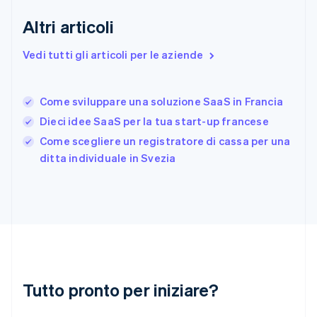
Estonia
English
Altri articoli
Finlandia
English
Svenska
Vedi tutti gli articoli per le aziende
Francia
Français
English
Germania
Come sviluppare una soluzione SaaS in Francia
Deutsch
English
Giappone
Dieci idee SaaS per la tua start-up francese
日本語
English
Come scegliere un registratore di cassa per una
Gibilterra
ditta individuale in Svezia
English
Grecia
English
India
English
Irlanda
English
Italia
Italiano
English
Tutto pronto per iniziare?
Lettonia
English