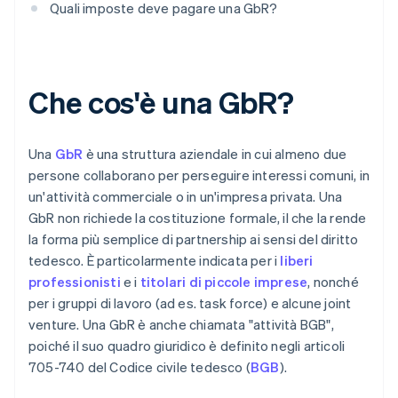
Quali imposte deve pagare una GbR?
Che cos'è una GbR?
Una
GbR
è una struttura aziendale in cui almeno due
persone collaborano per perseguire interessi comuni, in
un'attività commerciale o in un'impresa privata. Una
GbR non richiede la costituzione formale, il che la rende
la forma più semplice di partnership ai sensi del diritto
tedesco. È particolarmente indicata per i
liberi
professionisti
e i
titolari di piccole imprese
, nonché
per i gruppi di lavoro (ad es. task force) e alcune joint
venture. Una GbR è anche chiamata "attività BGB",
poiché il suo quadro giuridico è definito negli articoli
705-740 del Codice civile tedesco (
BGB
).