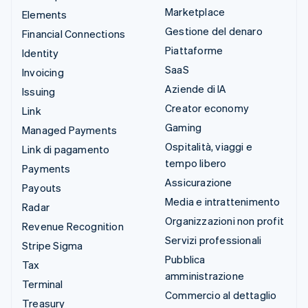
Marketplace
Elements
Gestione del denaro
Financial Connections
Piattaforme
Identity
SaaS
Invoicing
Aziende di IA
Issuing
Creator economy
Link
Gaming
Managed Payments
Ospitalità, viaggi e
Link di pagamento
tempo libero
Payments
Assicurazione
Payouts
Media e intrattenimento
Radar
Organizzazioni non profit
Revenue Recognition
Servizi professionali
Stripe Sigma
Pubblica
Tax
amministrazione
Terminal
Commercio al dettaglio
Treasury