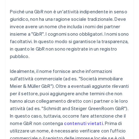
Poiché una GbR non è un'attività indipendente in senso
giuridico, non ha una ragione sociale tradizionale. Deve
invece avere un nome che includa i nomi dei partner
insieme a "GbR". I cognomi sono obbligatori. I nomi sono
facoltativi. In questo modo si garantisce la trasparenza,
in quanto le GbR non sono registrate in un registro
pubblico.
Idealmente, il nome fornisce anche informazioni
sull'attività commerciale (ad es. "Società immobiliare
Meier & Müller GbR"). Oltre a eventuali aggiunte rilevanti
per il settore, puoi aggiungere anche termini che non
hanno alcun collegamento diretto con i partner o le loro
attività (ad es. "Schmidt and Steiger GreenRoom GbR").
In questo caso, tuttavia, occorre fare attenzione che il
nome GbR non contenga
contenuti vietati
. Prima di
utilizzare un nome, è necessario verificare con l'ufficio
commerciale o il registro delle imprese locale se è già