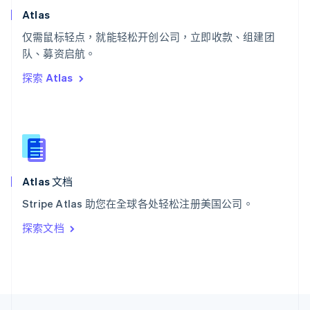
English
Italiano
Atlas
泰国
ไทย
English
仅需鼠标轻点，就能轻松开创公司，立即收款、组建团
希腊
队、募资启航。
English
探索 Atlas
西班牙
Español
English
新加坡
English
简体中文
新西兰
English
匈牙利
English
Atlas 文档
意大利
Stripe Atlas 助您在全球各处轻松注册美国公司。
Italiano
English
印度
探索文档
English
英国
English
直布罗陀
English
中国内地