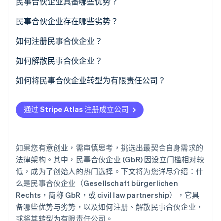
民事合伙企业具备哪些优势？
民事合伙企业存在哪些劣势？
Stripe Sessions 2026
了解 Stripe 如何为 AI 构建经济基础设施。
如何注册民事合伙企业？
立即观看
如何解散民事合伙企业？
如何将民事合伙企业转型为有限责任公司？
通过 Stripe Atlas 注册成立公司
如果您有意创业，需审慎思考，挑选出最契合自身需求的
法律架构。其中，民事合伙企业 (GbR) 因设立门槛相对较
低，成为了创始人的热门选择。下文将为您详尽介绍：什
么是民事合伙企业（Gesellschaft bürgerlichen
Rechts，简称 GbR，或 civil law partnership），它具
备哪些优势与劣势，以及如何注册、解散民事合伙企业，
或将其转型为有限责任公司。