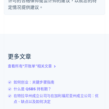
许可的合格律师或会计师的建议，以就您的特
Français
English
定情况提供建议。
芬兰
English
Svenska
荷兰
Nederlands
English
加拿大
English
Français
捷克
English
克罗地亚
English
Italiano
更多文章
拉脱维亚
English
查看所有“开账单”相关文章
立陶宛
English
列支敦士登
如何创业：关键步骤指南
Deutsch
English
卢森堡
什么是 QSBS 持有期？
Français
Deutsch
English
在特拉华州成立公司与在加利福尼亚州成立公司：优
罗马尼亚
点、缺点以及如何决定
English
马尔他