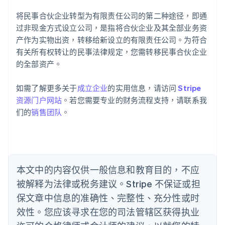
English
将民事合伙企业转型为有限责任公司的第二种途径，即通
爱尔兰
过非现金方式设立公司，是指将合伙企业及其全部业务资
English
爱沙尼亚
产作为实物出资，转移给新设立的有限责任公司。为符合
English
有关所有权转让的民事法律规定，您需转移民事合伙企业
奥地利
的全部资产。
Deutsch
English
澳大利亚
如需了解更多关于
成立企业
的实用信息，请访问
Stripe
English
巴西
资源门户网站
。若您需要专业的财务流程支持，请联系我
Português
English
们的
销售团队
。
保加利亚
English
比利时
Nederlands
Français
Deutsch
English
波兰
本文中的内容仅供一般信息和教育目的，不应
English
丹麦
被解释为法律或税务建议。Stripe 不保证或担
English
保文章中信息的准确性、完整性、充分性或时
德国
效性。您应该寻求在您的司法管辖区获得执业
Deutsch
English
法国