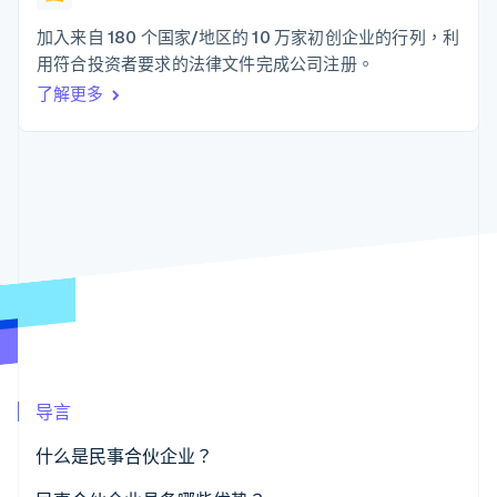
上
Stripe Sigma
产品路线图
SaaS
自定义报告
Authorization
Sessions 年度大会
加入来自 180 个国家/地区的 10 万家初创企业的行列，利
Boost
Data Pipeline
招聘
用符合投资者要求的法律文件完成公司注册。
支付成功率优
数据同步
资讯中心
化
资源
了解更多
Stripe Press
Link
按行业
加速结账
应用集成
AI 企业
代码示例
创作者经济
开发者博客
联系
游戏
API 状态
酒店、旅游与休闲
联系销售
更多
保险
成为合作伙伴
Product roadmap
媒体与娱乐
了解未来规划
非营利组织
专业服务
Radar
公共部门
欺诈防范
零售
Atlas
初创企业注册
Climate
导言
生态系统
碳移除
什么是民事合伙企业？
合作伙伴
Stripe App Marketplace