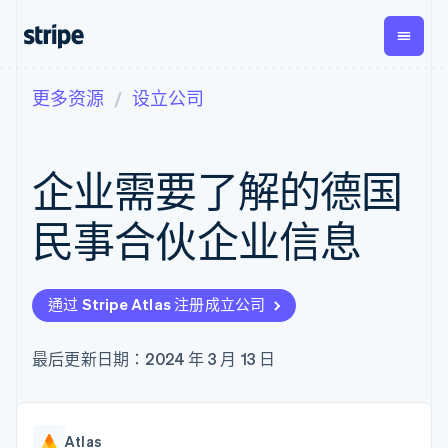
更多资源
设立公司
按企业阶段
文档
学习
支付
营收
资金管
平台
理
易市
大型企业
Stripe 文档
博客
Payments
Billing
初创企业
API 参考文档
客户案例
企业需要了解的德国
在线支付
经常性收入
Global
Conn
库与 SDK
指南
Managed
Metronome
Payouts
Stripe Apps
Payments
按用量计费
平台
民事合伙企业信息
备案商家解决
Subscriptions
向第三
按应用场景
方案
方打款
支持
订阅管理
Payment links
Crypto
指南
智能体商务
Invoicing
钱包、
加密货币
获取支持
无代码支付
一次性或定期
通过 Stripe Atlas 注册成立公司
稳定币
电子商务
接受线上付款
托管支持方案
Checkout
账单
发行和
嵌入式金融
实施预置结账流程
专业服务
预构建支付界
Tax
发卡基
财务自动化
构建平台或交易市场
最后更新日期：2024 年 3 月 13 日
面
销售税和增值
础设施
全球化企业
管理订阅
Elements
税自动化
应用内支付
提供按用量计费
灵活的 UI 组件
Revenue
交易市场
发行稳定币支持的支付卡
支付方式
Recognition
公司
资金管理
通过智能体配置和管理服
支持 125 种以
会计自动化
Atlas
平台
务