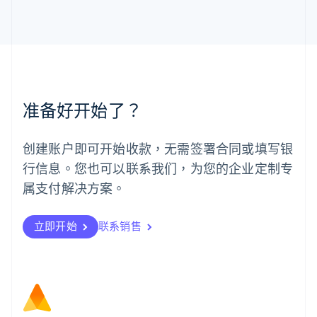
English
马来西亚
English
简体中文
美国
English
Español
简体中文
墨西哥
Español
English
准备好开始了？
挪威
English
葡萄牙
创建账户即可开始收款，无需签署合同或填写银
Português
English
行信息。您也可以联系我们，为您的企业定制专
日本
日本語
English
属支付解决方案。
瑞典
Svenska
English
瑞士
立即开始
联系销售
Deutsch
Français
Italiano
English
塞浦路斯
English
斯洛伐克
English
斯洛文尼亚