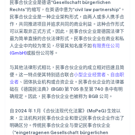
民事合伙企业是德语“Gesellschaft bürgerlichen
Rechts”的缩写，在英语中意为“civil law partnership”。
民事合伙企业是一种企业架构形式，由两人或多人携手合
作，共同推进项目并追求共同的商业利益。这种合作形式
可以采取非正式方式，因此，民事合伙企业是德国法律下
最为简单直接的合伙法律形式。民事合伙企业在商业和私
人企业中均较为常见，尽管其知名度不如
有限责任公司
(GmbH)
或股份公司等。
与其他法律形式相比，民事合伙企业的成立相对迅速且简
便。这一特点使其特别适合联合
小型企业经营者
、
自由职
业者
、团体执业机构或合资企业。民事合伙企业的法律基
础在《德国民法典》(BGB) 第 705 条至第 740 条中有明
确规定。因此，民事合伙企业也被称为 BGB 公司。
自 2024 年 1 月《合伙法现代化法案》(MoPeG) 生效以
来，立法机构对民事合伙企业和登记民事合伙企业作出了
明确区分。传统民事合伙企业与登记民事合伙企业
（“eingetragenen Gesellschaft bürgerlichen