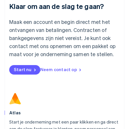
Luxemburg
Klaar om aan de slag te gaan?
Français
Deutsch
English
Maleisië
English
简体中文
Maak een account en begin direct met het
Malta
ontvangen van betalingen. Contracten of
English
Mexico
bankgegevens zijn niet vereist. Je kunt ook
Español
English
contact met ons opnemen om een pakket op
Nederland
maat voor je onderneming samen te stellen.
Nederlands
English
Nieuw-Zeeland
English
Start nu
Neem contact op
Noorwegen
English
Oostenrijk
Deutsch
English
Polen
English
Portugal
Português
English
Atlas
Roemenië
Start je onderneming met een paar klikken en ga direct
English
aan de slag: factureer je klanten, neem personeel aan