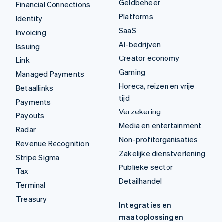
Geldbeheer
Financial Connections
Platforms
Identity
SaaS
Invoicing
AI-bedrijven
Issuing
Creator economy
Link
Gaming
Managed Payments
Horeca, reizen en vrije
Betaallinks
tijd
Payments
Verzekering
Payouts
Media en entertainment
Radar
Non-profitorganisaties
Revenue Recognition
Zakelijke dienstverlening
Stripe Sigma
Publieke sector
Tax
Detailhandel
Terminal
Treasury
Integraties en
maatoplossingen