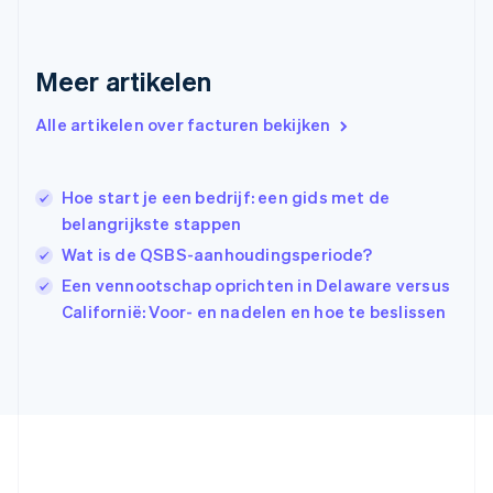
Griekenland
English
Hongarije
Meer artikelen
English
Hongkong SAR, China
English
简体中文
Alle artikelen over facturen bekijken
Ierland
English
India
Hoe start je een bedrijf: een gids met de
English
belangrijkste stappen
Italië
Italiano
English
Wat is de QSBS-aanhoudingsperiode?
Japan
Een vennootschap oprichten in Delaware versus
日本語
English
Californië: Voor- en nadelen en hoe te beslissen
Kroatië
English
Italiano
Letland
English
Liechtenstein
Deutsch
English
Litouwen
English