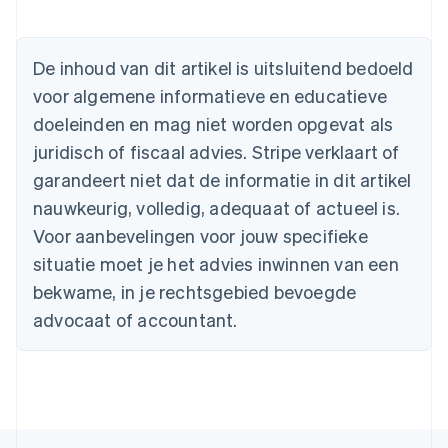
België
Nederlands
Français
Deutsch
English
Brazilië
De inhoud van dit artikel is uitsluitend bedoeld
Português
English
Bulgarije
voor algemene informatieve en educatieve
English
doeleinden en mag niet worden opgevat als
Canada
juridisch of fiscaal advies. Stripe verklaart of
English
Français
Cyprus
garandeert niet dat de informatie in dit artikel
English
nauwkeurig, volledig, adequaat of actueel is.
Denemarken
English
Voor aanbevelingen voor jouw specifieke
Duitsland
situatie moet je het advies inwinnen van een
Deutsch
English
Estland
bekwame, in je rechtsgebied bevoegde
English
advocaat of accountant.
Finland
English
Svenska
Frankrijk
Français
English
Gibraltar
English