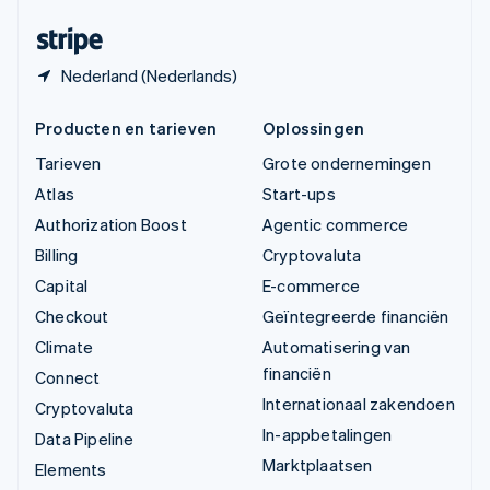
Zwitserland
Deutsch
Français
Italiano
English
Nederland (Nederlands)
Producten en tarieven
Oplossingen
Tarieven
Grote ondernemingen
Atlas
Start-ups
Authorization Boost
Agentic commerce
Billing
Cryptovaluta
Capital
E-commerce
Checkout
Geïntegreerde financiën
Climate
Automatisering van
financiën
Connect
Internationaal zakendoen
Cryptovaluta
In-appbetalingen
Data Pipeline
Marktplaatsen
Elements