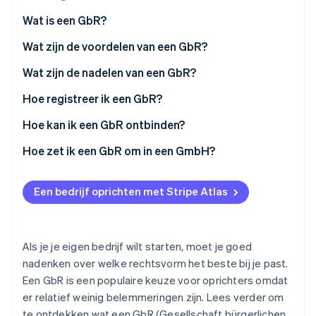
Oprichting van een start-up
Wat is een GbR?
Climate
Ecosysteem
Wat zijn de voordelen van een GbR?
CO₂-verwijdering
Partners
Identity
Wat zijn de nadelen van een GbR?
Stripe App Marketplace
Online identiteitsverificatie
Hoe registreer ik een GbR?
Hoe kan ik een GbR ontbinden?
Hoe zet ik een GbR om in een GmbH?
Stripe Sessions 2026
Ontdek hoe Stripe de economische infrastructuu
Nu bekijken
Een bedrijf oprichten met Stripe Atlas
Als je je eigen bedrijf wilt starten, moet je goed
nadenken over welke rechtsvorm het beste bij je past.
Een GbR is een populaire keuze voor oprichters omdat
er relatief weinig belemmeringen zijn. Lees verder om
te ontdekken wat een GbR (Gesellschaft bürgerlichen