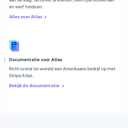
Singapore
English
简体中文
en werf fondsen.
Slovenië
Alles over Atlas
English
Italiano
Slowakije
English
Spanje
Español
English
Thailand
ไทย
English
Documentatie voor Atlas
Tsjechië
English
Richt overal ter wereld een Amerikaans bedrijf op met
Vasteland van China
Stripe Atlas.
简体中文
English
Verenigd Koninkrijk
Bekijk de documentatie
English
Verenigde Arabische Emiraten
English
Verenigde Staten
English
Español
简体中文
Zweden
Svenska
English