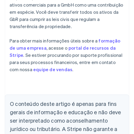
ativos comerciais para a GmbH como uma contribuição
em espécie. Você deve transferir todos os ativos da
GbR para cumprir as leis civis que regulam a
transferência de propriedade.
Para obter mais informações úteis sobre a
formação
de uma empresa
, acesse o
portal de recursos da
Stripe
. Se estiver procurando por suporte profissional
para seus processos financeiros, entre em contato
com nossa
equipe de vendas
.
Alemanha
Deutsch
English
Austrália
English
O conteúdo deste artigo é apenas para fins
Áustria
gerais de informação e educação e não deve
Deutsch
English
Bélgica
ser interpretado como aconselhamento
Nederlands
Français
Deutsch
English
jurídico ou tributário. A Stripe não garante a
Brasil