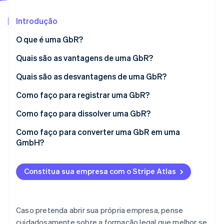
Veja o que está chegando
Introdução
Radar
Ecossistema
Prevenção de fraudes
O que é uma GbR?
Parceiros
Atlas
Stripe App Marketplace
Incorporação de startups
Quais são as vantagens de uma GbR?
Climate
Quais são as desvantagens de uma GbR?
Remoção de carbono
Como faço para registrar uma GbR?
Identity
Verificação de identidade
Como faço para dissolver uma GbR?
Como faço para converter uma GbR em uma
GmbH?
Stripe Sessions 2026
Constitua sua empresa com o Stripe Atlas
Veja como a Stripe está construindo a infraestrutura econ
Assista agora
Caso pretenda abrir sua própria empresa, pense
cuidadosamente sobre a formação legal que melhor se