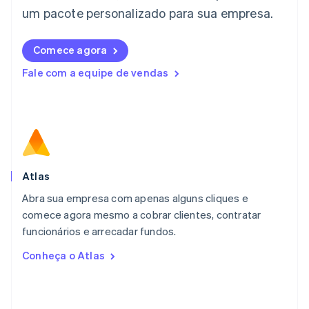
English
um pacote personalizado para sua empresa.
Liechtenstein
Deutsch
English
Comece agora
Lituânia
English
Fale com a equipe de vendas
Luxemburgo
Français
Deutsch
English
Malásia
English
简体中文
Malta
English
México
Español
English
Atlas
Noruega
Abra sua empresa com apenas alguns cliques e
English
comece agora mesmo a cobrar clientes, contratar
Nova Zelândia
English
funcionários e arrecadar fundos.
Países Baixos
Conheça o Atlas
Nederlands
English
Polônia
English
Portugal