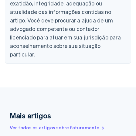
exatidão, integridade, adequação ou
Português
English
Bulgária
atualidade das informações contidas no
English
artigo. Você deve procurar a ajuda de um
Canadá
advogado competente ou contador
English
Français
China continental
licenciado para atuar em sua jurisdição para
简体中文
English
aconselhamento sobre sua situação
Chipre
English
particular.
Croácia
English
Italiano
Dinamarca
English
Emirados Árabes Unidos
English
Eslováquia
English
Eslovênia
Mais artigos
English
Italiano
Espanha
Ver todos os artigos sobre faturamento
Español
English
Estados Unidos