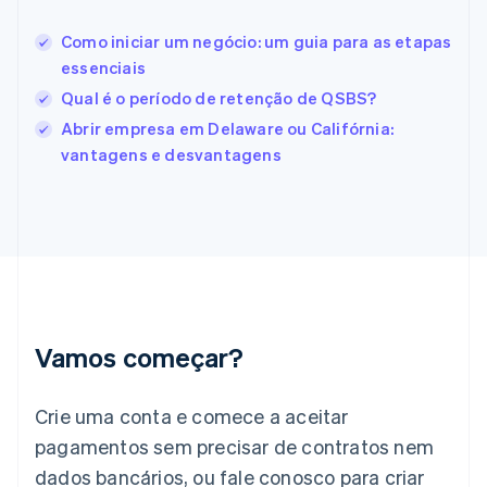
English
Español
简体中文
Estônia
Como iniciar um negócio: um guia para as etapas
English
essenciais
Finlândia
Qual é o período de retenção de QSBS?
English
Svenska
França
Abrir empresa em Delaware ou Califórnia:
Français
English
vantagens e desvantagens
Gibraltar
English
Grécia
English
Hungria
English
Índia
English
Irlanda
Vamos começar?
English
Itália
Crie uma conta e comece a aceitar
Italiano
English
Japão
pagamentos sem precisar de contratos nem
日本語
English
dados bancários, ou fale conosco para criar
Letônia