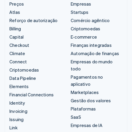
Preços
Empresas
Atlas
Startups
Reforço de autorização
Comércio agêntico
Billing
Criptomoedas
Capital
E-commerce
Checkout
Finanças integradas
Climate
Automação de finanças
Connect
Empresas do mundo
todo
Criptomoedas
Pagamentos no
Data Pipeline
aplicativo
Elements
Marketplaces
Financial Connections
Gestão dos valores
Identity
Plataformas
Invoicing
SaaS
Issuing
Empresas de IA
Link