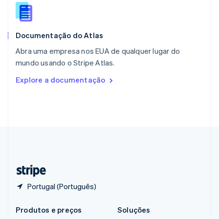
Português
English
RAE de Hong Kong, China
English
简体中文
Documentação do Atlas
Reino Unido
English
Abra uma empresa nos EUA de qualquer lugar do
República Tcheca
mundo usando o Stripe Atlas.
English
Romênia
Explore a documentação
English
Singapura
English
简体中文
Suécia
Svenska
English
Suíça
Deutsch
Français
Italiano
English
Tailândia
ไทย
English
Portugal (Português)
Produtos e preços
Soluções