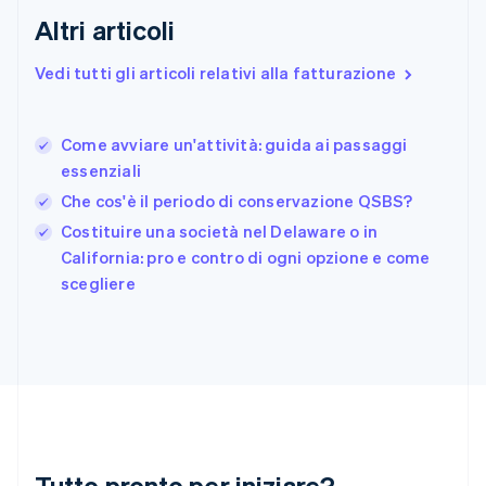
Finlandia
Altri articoli
English
Svenska
Francia
Vedi tutti gli articoli relativi alla fatturazione
Français
English
Germania
Deutsch
English
Come avviare un'attività: guida ai passaggi
Giappone
日本語
English
essenziali
Gibilterra
Che cos'è il periodo di conservazione QSBS?
English
Costituire una società nel Delaware o in
Grecia
English
California: pro e contro di ogni opzione e come
India
scegliere
English
Irlanda
English
Italia
Italiano
English
Lettonia
English
Liechtenstein
Deutsch
English
Tutto pronto per iniziare?