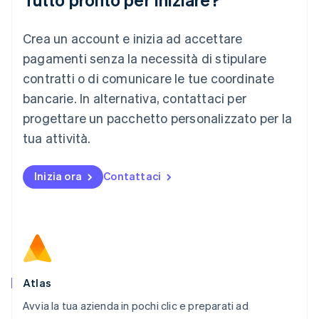
Lituania
English
Crea un account e inizia ad accettare
Lussemburgo
Français
Deutsch
English
pagamenti senza la necessità di stipulare
Malaysia
contratti o di comunicare le tue coordinate
English
简体中文
Malta
bancarie. In alternativa, contattaci per
English
progettare un pacchetto personalizzato per la
Messico
tua attività.
Español
English
Norvegia
English
Inizia ora
Contattaci
Nuova Zelanda
English
Paesi Bassi
Nederlands
English
Polonia
English
Portogallo
Português
English
Atlas
RAS di Hong Kong, Cina
Avvia la tua azienda in pochi clic e preparati ad
English
简体中文