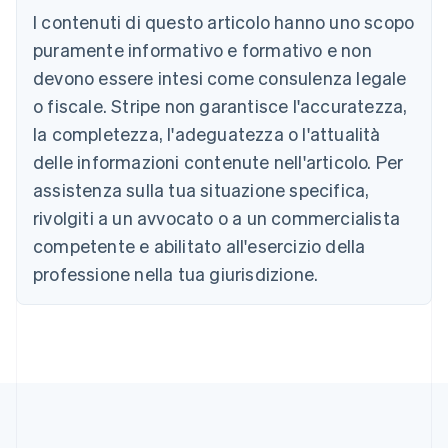
Austria
I contenuti di questo articolo hanno uno scopo
Deutsch
English
puramente informativo e formativo e non
Belgio
devono essere intesi come consulenza legale
Nederlands
Français
Deutsch
English
Brasile
o fiscale. Stripe non garantisce l'accuratezza,
Português
English
la completezza, l'adeguatezza o l'attualità
Bulgaria
English
delle informazioni contenute nell'articolo. Per
Canada
assistenza sulla tua situazione specifica,
English
Français
Cina continentale
rivolgiti a un avvocato o a un commercialista
简体中文
English
competente e abilitato all'esercizio della
Cipro
professione nella tua giurisdizione.
English
Croazia
English
Italiano
Danimarca
English
Emirati Arabi Uniti
English
Estonia
English