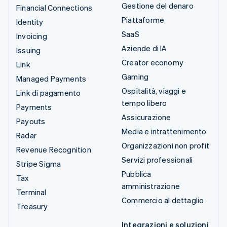
Gestione del denaro
Financial Connections
Piattaforme
Identity
SaaS
Invoicing
Aziende di IA
Issuing
Creator economy
Link
Gaming
Managed Payments
Ospitalità, viaggi e
Link di pagamento
tempo libero
Payments
Assicurazione
Payouts
Media e intrattenimento
Radar
Organizzazioni non profit
Revenue Recognition
Servizi professionali
Stripe Sigma
Pubblica
Tax
amministrazione
Terminal
Commercio al dettaglio
Treasury
Integrazioni e soluzioni