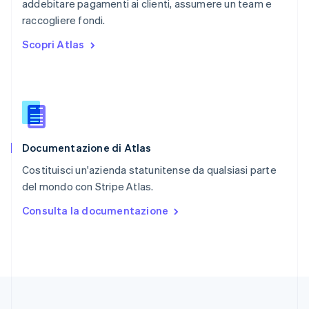
addebitare pagamenti ai clienti, assumere un team e
Regno Unito
English
raccogliere fondi.
Repubblica Ceca
Scopri Atlas
English
Romania
English
Singapore
English
简体中文
Slovacchia
English
Documentazione di Atlas
Slovenia
English
Italiano
Costituisci un'azienda statunitense da qualsiasi parte
Spagna
del mondo con Stripe Atlas.
Español
English
Stati Uniti
Consulta la documentazione
English
Español
简体中文
Svezia
Svenska
English
Svizzera
Deutsch
Français
Italiano
English
Thailandia
ไทย
English