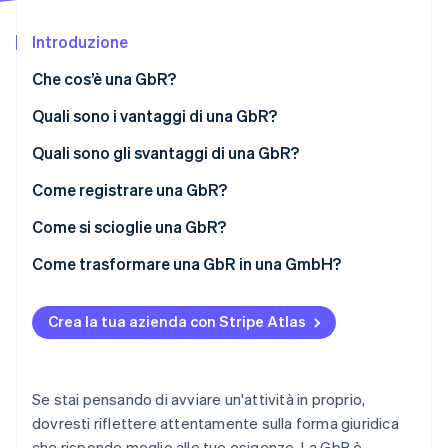
Scopri cosa ti aspetta
Introduzione
Radar
Ecosistema
Prevenzione delle frodi
Che cos’è una GbR?
Partner
Atlas
Stripe App Marketplace
Costituzione di start-up
Quali sono i vantaggi di una GbR?
Climate
Quali sono gli svantaggi di una GbR?
Rimozione del carbonio
Come registrare una GbR?
Identity
Verifica online dell'identità
Come si scioglie una GbR?
Come trasformare una GbR in una GmbH?
Crea la tua azienda con Stripe Atlas
Stripe Sessions 2026
Scopri come Stripe sta costruendo l'infrastruttura economi
Guarda ora
Se stai pensando di avviare un'attività in proprio,
dovresti riflettere attentamente sulla forma giuridica
che risponde meglio alle tue esigenze. La GbR è