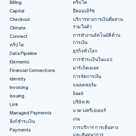
Billing
คริปโต
Capital
อีคอมเมิร์ซ
Checkout
บริการทางการเงินที่ผสาน
รวมในตัว
Climate
การทำงานอัตโนมัติด้าน
Connect
การเงิน
คริปโต
ธุรกิจทั่วโลก
Data Pipeline
การชำระเงินในแอป
Elements
มาร์เก็ตเพลส
Financial Connections
การจัดการเงิน
Identity
แพลตฟอร์ม
Invoicing
SaaS
Issuing
บริษัท AI
Link
แวดวงครีเอเตอร์
Managed Payments
เกม
ลิงก์ชำระเงิน
การบริการ การเดินทาง
Payments
และสันทนาการ