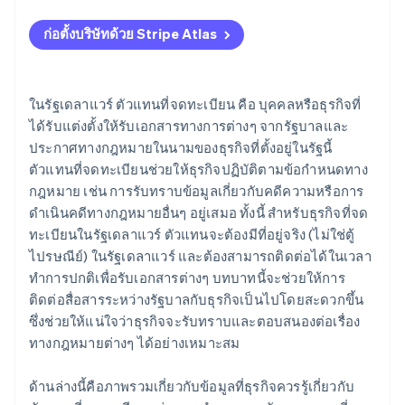
การสมัครใช้งาน Atlas
ก่อตั้งบริษัทด้วย Stripe Atlas
การรับชำระเงินและการธนาคารก่อนที่จะได้รับ EIN ของ
คุณ
ในรัฐเดลาแวร์ ตัวแทนที่จดทะเบียน คือ บุคคลหรือธุรกิจที่
การซื้อหุ้นของผู้ก่อตั้งแบบไร้เงินสด
ได้รับแต่งตั้งให้รับเอกสารทางการต่างๆ จากรัฐบาลและ
ประกาศทางกฎหมายในนามของธุรกิจที่ตั้งอยู่ในรัฐนี้
การยื่นเอกสารการเลือกสถานะภาษี 83(b) อัตโนมัติ
ตัวแทนที่จดทะเบียนช่วยให้ธุรกิจปฏิบัติตามข้อกำหนดทาง
เอกสารทางกฎหมายของบริษัทระดับโลก
กฎหมาย เช่น การรับทราบข้อมูลเกี่ยวกับคดีความหรือการ
ดำเนินคดีทางกฎหมายอื่นๆ อยู่เสมอ ทั้งนี้ สำหรับธุรกิจที่จด
Stripe Payments ฟรีหนึ่งปี พร้อมเครดิตและส่วนลด
ทะเบียนในรัฐเดลาแวร์ ตัวแทนจะต้องมีที่อยู่จริง (ไม่ใช่ตู้
สำหรับพาร์ทเนอร์มูลค่า 50,000 ดอลลาร์สหรัฐ
ไปรษณีย์) ในรัฐเดลาแวร์ และต้องสามารถติดต่อได้ในเวลา
ทำการปกติเพื่อรับเอกสารต่างๆ บทบาทนี้จะช่วยให้การ
ติดต่อสื่อสารระหว่างรัฐบาลกับธุรกิจเป็นไปโดยสะดวกขึ้น
ซึ่งช่วยให้แน่ใจว่าธุรกิจจะรับทราบและตอบสนองต่อเรื่อง
ทางกฎหมายต่างๆ ได้อย่างเหมาะสม
ด้านล่างนี้คือภาพรวมเกี่ยวกับข้อมูลที่ธุรกิจควรรู้เกี่ยวกับ