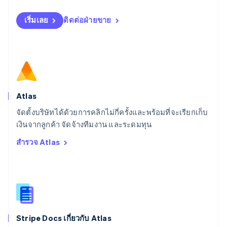
English
สเปน
เริ่มเลย
ติดต่อฝ่ายขาย
Español
English
สโลวาเกีย
English
สโลวีเนีย
English
Italiano
สวิตเซอร์แลนด์
Deutsch
Français
Italiano
English
สวีเดน
Atlas
Svenska
English
จัดตั้งบริษัทได้ด้วยการคลิกไม่กี่ครั้งและพร้อมที่จะเรียกเก็บ
สหรัฐอเมริกา
English
Español
简体中文
เงินจากลูกค้า จัดจ้างทีมงาน และระดมทุน
สหรัฐอาหรับเอมิเรตส์
สำรวจ Atlas
English
สหราชอาณาจักร
English
สาธารณรัฐเช็ก
English
สิงคโปร์
English
简体中文
Stripe Docs เกี่ยวกับ Atlas
ออสเตรเลีย