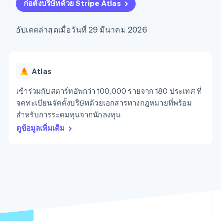
มากกว่า 125
ขายและ VAT
ก่อตั้งบริษัทด้วย Stripe Atlas
แพลตฟอร์ม
การใช้งาน
รายการ
Authorization
อัตโนมัติ
Revenue
แผนงานผลิตภัณฑ์
SaaS
ออกบัตรที่มีสเตเบิลคอยน์
Boost
Recognition
การประชุมประจำปีแบบ
รองรับอยู่
อัปเดตล่าสุดเมื่อวันที่ 29 มีนาคม 2026
ยกระดับการ
เซสชัน
จัดเตรียมและจัดการ
ระบบ
ยอมรับการ
ตำแหน่งงาน
บริการด้วยเอเจนต์
อัตโนมัติ
ชำระเงิน
Link
ห้องข่าว
ตามอุตสาหกรรม
การชำระเงินที่
สำหรับการ
Stripe
Stripe Press
Sigma
รวดเร็วขึ้น
ทำบัญชี
Atlas
รายงานที่
บริษัท AI
แหล่งข้อมูล
ออกแบบเอง
แวดวงครีเอเตอร์
เข้าร่วมกับสตาร์ทอัพกว่า 100,000 รายจาก 180 ประเทศ ที่
Data
เกม
การติดต่อ
จดทะเบียนจัดตั้งบริษัทด้วยเอกสารทางกฎหมายที่พร้อม
Pipeline
การบริการ การเดินทาง
การเชื่อมต่อการทำงาน
การซิงค์
และสันทนาการ
แอป
สำหรับการระดมทุนจากนักลงทุน
ติดต่อฝ่ายขาย
ข้อมูล
ประกันภัย
ตัวอย่างโค้ด
สมัครเป็นพาร์ทเนอร์
ดูข้อมูลเพิ่มเติม
สื่อและความบันเทิง
บล็อกของนักพัฒนา
องค์กรไม่แสวงผลกำไร
สถานะ API
บริการเฉพาะทาง
ภาครัฐ
เพิ่มเติม
ธุรกิจค้าปลีก
Product roadmap
ดูสิ่งที่กำลังจะมาถึง
Radar
ระบบนิเวศ
การป้องกันการฉ้อโกง
Atlas