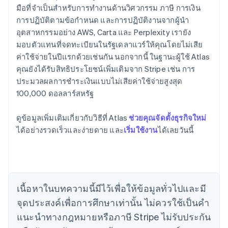
มือที่จำเป็นสำหรับการทำงานด้านวิศวกรรม ภาษี การเงิน
การปฏิบัติตามข้อกำหนด และการปฏิบัติงานจากผู้นำ
อุตสาหกรรมอย่าง AWS, Carta และ Perplexity เรายัง
มอบตัวแทนที่จดทะเบียนในรัฐเดลาแวร์ให้คุณโดยไม่เสีย
ค่าใช้จ่ายในปีแรกด้วยเช่นกัน นอกจากนี้ ในฐานะผู้ใช้ Atlas
คุณยังได้รับสิทธิประโยชน์เพิ่มเติมจาก Stripe เช่น การ
ประมวลผลการชำระเงินแบบไม่เสียค่าใช้จ่ายสูงสุด
100,000 ดอลลาร์สหรัฐ
กรีซ
English
เขตบริหารพิเศษฮ่องกง ประเทศจีน
ดูข้อมูลเพิ่มเติมเกี่ยวกับวิธีที่ Atlas
ช่วยคุณจัดตั้งธุรกิจใหม่
English
简体中文
ได้อย่างรวดเร็วและง่ายดาย และ
เริ่มใช้งาน
ได้เลยวันนี้
แคนาดา
English
Français
โครเอเชีย
English
Italiano
จีนแผ่นดินใหญ่
เนื้อหาในบทความนี้มีไว้เพื่อให้ข้อมูลทั่วไปและมี
简体中文
English
ไซปรัส
จุดประสงค์เพื่อการศึกษาเท่านั้น ไม่ควรใช้เป็นคํา
English
แนะนําทางกฎหมายหรือภาษี Stripe ไม่รับประกัน
ญี่ปุ่น