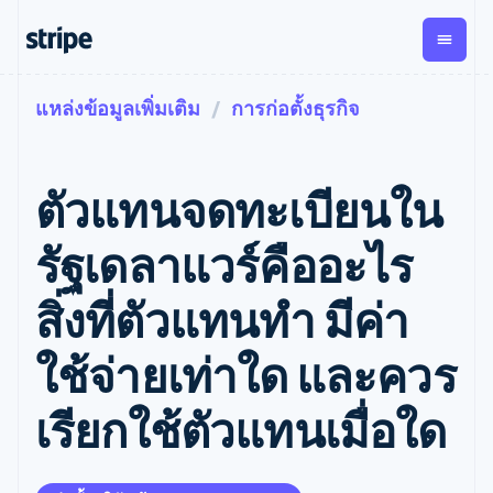
แหล่งข้อมูลเพิ่มเติม
การก่อตั้งธุรกิจ
ตามขั้น
เอกสารประกอบ
เรียนรู้
การชำระเงิน
รายรับ
การ
แพลตฟอ
จัดการ
และ
องค์กร
Stripe Docs
บล็อก
เงิน
มาร์เก็ต
Payments
Billing
ธุรกิจสตาร์ทอัพ
ข้อมูลอ้างอิงเกี่ยวกับ API
เรื่องราวจากลูกค้า
ตัวแทนจดทะเบียนใน
การชำระเงิน
รายรับตาม
เพลส
ไลบรารีและ SDK
คู่มือ
ออนไลน์
แบบแผนล่วง
Stripe Apps
Global
Payment links
หน้า
Metronome
Payouts
Conne
รัฐเดลาแวร์คืออะไร
การชำร
ตามกรณีใช้งาน
การชำระเงิน
การเรียกเก็บ
เบิกจ่าย
เงินสำห
การสนับสนุน
แบบไม่ต้อง
เงินตามการ
ให้กับ
สิ่งที่ตัวแทนทำ มีค่า
แพลตฟอ
คู่มือ
การค้าแบบใช้เอเจนต์
เขียนโค้ด
Checkout
ใช้งาน
การชำระเงิน
บุคคลที่
อีคอมเมิร์ซ
รับการสนับสนุน
UI การชำระ
ตามรอบบิล
สาม
บริการทางการเงินที่ผสาน
รับการชำระเงินออนไลน์
แพ็กเกจการสนับสนุนที่ได้
การจัดการ
ใช้จ่ายเท่าใด และควร
เงินสำเร็จรูป
รวมในตัว
ติดตั้งใช้งานการชำระเงิน
รับการจัดการ
การชำระเงิน
Elements
การทำงานอัตโนมัติด้าน
สำเร็จรูป
บริการเฉพาะทาง
องค์ประกอบ UI
ตามรอบบิล
Invoicing
เรียกใช้ตัวแทนเมื่อใด
การเงิน
สร้างแพลตฟอร์มหรือ
ครั้งเดียวหรือ
ที่ยืดหยุ่น
ธุรกิจทั่วโลก
มาร์เก็ตเพลส
ตามแบบแผน
วิธีการชำระ
การชำระเงินในแอป
จัดการการชำระเงินตาม
เงิน
ล่วงหน้า
Tax
มาร์เก็ตเพลส
รอบบิล
เข้าถึงได้
คิดภาษีการ
บริษัท
การจัดการเงิน
เสนอการเรียกเก็บเงินตาม