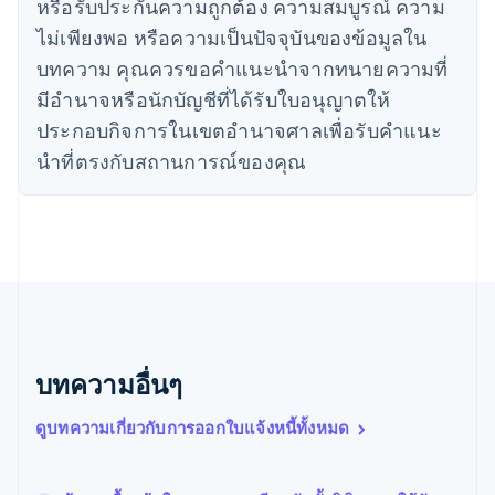
หรือรับประกันความถูกต้อง ความสมบูรณ์ ความ
日本語
English
เดนมาร์ก
ไม่เพียงพอ หรือความเป็นปัจจุบันของข้อมูลใน
English
บทความ คุณควรขอคําแนะนําจากทนายความที่
ไทย
ไทย
English
มีอํานาจหรือนักบัญชีที่ได้รับใบอนุญาตให้
นอร์เวย์
ประกอบกิจการในเขตอํานาจศาลเพื่อรับคําแนะ
English
นิวซีแลนด์
นําที่ตรงกับสถานการณ์ของคุณ
English
เนเธอร์แลนด์
Nederlands
English
บราซิล
Português
English
บัลแกเรีย
English
เบลเยียม
Nederlands
Français
Deutsch
English
บทความอื่นๆ
โปรตุเกส
Português
English
ดูบทความเกี่ยวกับการออกใบแจ้งหนี้ทั้งหมด
โปแลนด์
English
ฝรั่งเศส