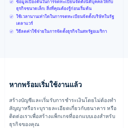
Français
English
ข้อมูลเบื้องต้นในการจดทะเบียนจัดตั้งนิติบุคคลให้กับ
ฟินแลนด์
ธุรกิจขนาดเล็ก: สิ่งที่คุณต้องรู้ก่อนเริ่มต้น
English
Svenska
ใช้เวลานานเท่าใดในการจดทะเบียนจัดตั้งบริษัทในรัฐ
มอลตา
เดลาแวร์
English
มาเลเซีย
วิธีลดค่าใช้จ่ายในการจัดตั้งธุรกิจในสหรัฐอเมริกา
English
简体中文
เม็กซิโก
Español
English
ยิบรอลตาร์
English
เยอรมนี
Deutsch
English
โรมาเนีย
หากพร้อมเริ่มใช้งานแล้ว
English
ลักเซมเบิร์ก
Français
Deutsch
English
สร้างบัญชีและเริ่มรับการชำระเงินโดยไม่ต้องทำ
ลัตเวีย
English
สัญญาหรือระบุรายละเอียดเกี่ยวกับธนาคาร หรือ
ลิกเตนสไตน์
ติดต่อเราเพื่อสร้างแพ็กเกจที่ออกแบบเองสำหรับ
Deutsch
English
ลิทัวเนีย
ธุรกิจของคุณ