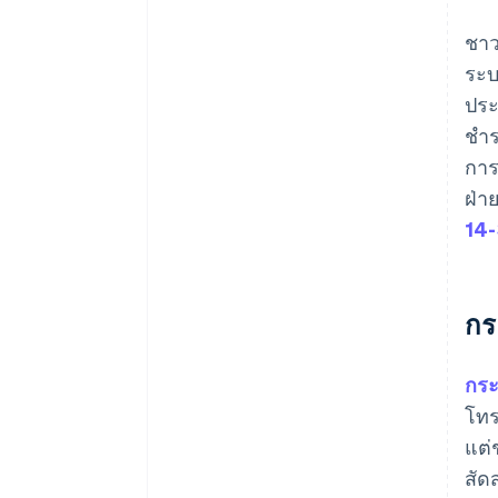
ชาว
ระบ
ประ
ชำร
การ
ฝ่า
14-
กระ
กระเ
โทร
แต่
สัด