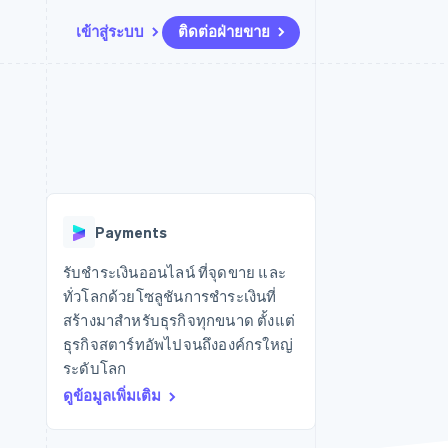
เข้าสู่ระบบ
ติดต่อฝ่ายขาย
แหล่งข้อมูล
ระบบนิเวศ
การติดต่อ
มาร์เก็ตเพลส
เพิ่มเติม
การเชื่อมต่อการทำงานแอป
พาร์ทเนอร์
ติดต่อฝ่ายขาย
Product roadmap
น
ตัวอย่างโค้ด
Stripe App Marketplace
สมัครเป็นพาร์ทเนอร์
ดูสิ่งที่กำลังจะมาถึง
ำหรับแพลตฟอร์ม
บล็อกของนักพัฒนา
ันทนาการ
สถานะ API
Radar
การป้องกันการฉ้อโกง
Payments
Atlas
การก่อตั้งบริษัทสตาร์ทอัพ
รับชำระเงินออนไลน์ ที่จุดขาย และ
ทั่วโลกด้วยโซลูชันการชำระเงินที่
Climate
การขจัดคาร์บอน
สร้างมาสำหรับธุรกิจทุกขนาด ตั้งแต่
ธุรกิจสตาร์ทอัพไปจนถึงองค์กรใหญ่
ระดับโลก
ดูข้อมูลเพิ่มเติม