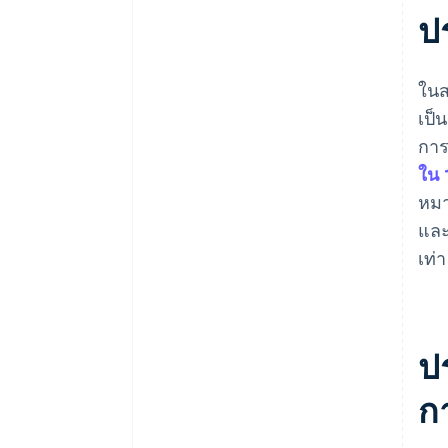
ป
ในส
เป็
การ
ใน 
หมา
และ
เท่
ป
ก