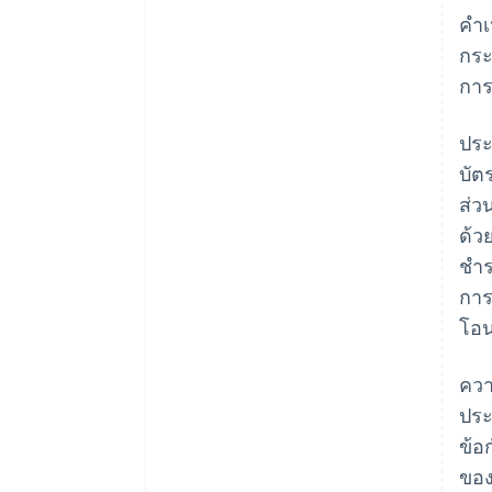
คำเ
กระ
การ
ประ
บัต
ส่ว
ด้ว
ชำร
การ
โอน
ควา
ประ
ข้อ
ของ