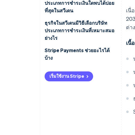
ประเภทการชำระเงินใดพบได้บ่อย
เนื
ที่สุดในสวีเดน
203
การชำระเงินด้วยบัตร
ธุรกิจในสวีเดนมีวิธีเลือกบริษัท
ต่า
ประเภทการชำระเงินที่เหมาะสมอ
การชำระเงินผ่านอุปกรณ์เคลื่อนที่
ย่างไร
เนื
BNPL และการชำระเงินตามใบแจ้ง
ออกแบบข้อเสนอการชำระเงินตาม
Stripe Payments ช่วยอะไรได้
หนี้
ช่องทาง
บ้าง
กระเป๋าเงินดิจิทัล
ประเมินราคา เวลาที่ชำระเงิน และ
เริ่มใช้งาน Stripe
ความเสี่ยง
การโอนเงินผ่านธนาคารและการ
หักบัญชีอัตโนมัติ
เลือกให้เหมาะกับการดำเนินงาน
และการควบคุม
เงินสด