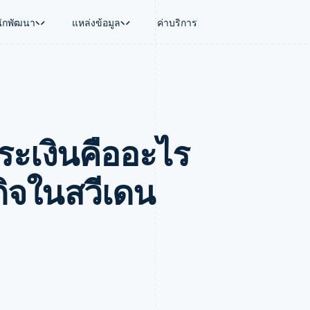
นักพัฒนา
แหล่งข้อมูล
ค่าบริการ
ใช้งาน
นุน
คู่มือ
ตามอุตสาหกรรม
บริษัท
การจัดการเงิน
แพลตฟอร์มและ
บใช้เอเจนต์
นับสนุน
รับการชำระเงินออนไลน์
บริษัท AI
แผนงานผลิตภัณฑ์
Global Payouts
Connect
์ซ
ารสนับสนุนที่ได้รับการจัดการ
ติดตั้งใช้งานการชำระเงินสำเร็จรูป
แวดวงครีเอเตอร์
การประชุมประจำปีแบบเซสชั
วงหน้า
เบิกจ่ายให้กับบุคคลที่สาม
การชำระเงินส
งการเงินที่ผสานรวมในตัว
ฉพาะทาง
สร้างแพลตฟอร์มหรือมาร์เก็ตเพลส
เกม
ตำแหน่งงาน
ะเงินคืออะไร
อัตโนมัติด้านการเงิน
จัดการการชำระเงินตามรอบบิล
การบริการ การเดินทาง และส
ห้องข่าว
การใช้งาน
วโลก
เสนอการเรียกเก็บเงินตามการใช้งาน
Stripe Press
บิล
เงินในแอป
ออกบัตรที่มีสเตเบิลคอยน์รองรับอยู่
ประกันภัย
งินตามรอบ
เพลส
จัดเตรียมและจัดการบริการด้วยเอเจนต์
สื่อและความบันเทิง
รกิจในสวีเดน
รเงิน
องค์กรไม่แสวงผลกำไร
ร์ม
บริการเฉพาะทาง
บแผนล่วง
ภาครัฐ
ธุรกิจค้าปลีก
VAT
on
การทำบัญชี