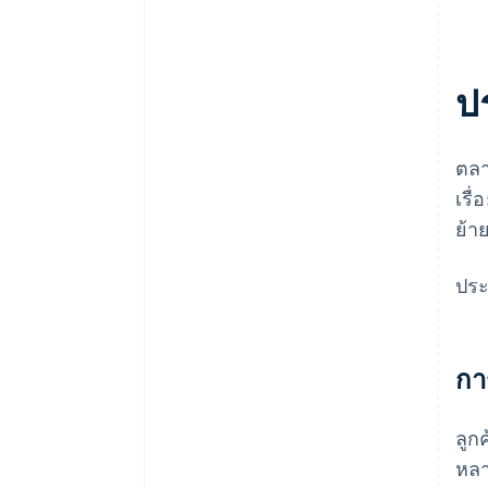
ป
ตลา
เรื่
ย้า
ประ
กา
ลูก
หลา