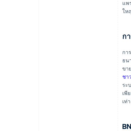
แพร
ใหญ
กา
การ
ธนา
ขาย
ชาว
ระบ
เพี
เท่า
BN