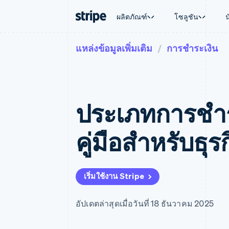
ผลิตภัณฑ์
โซลูชัน
แหล่งข้อมูลเพิ่มเติม
การชำระเงิน
ตามขั้น
เอกสารประกอบ
เรียนรู้
ตามกรณี
การสนับส
การชำระเงิน
รายรับ
องค์กร
Stripe Docs
บล็อก
การค้าแบ
รับการส
Payments
Billing
ธุรกิจสตาร์ทอัพ
ข้อมูลอ้างอิงเกี่ยวกับ API
เรื่องราวจากลูกค้า
อีคอมเมิร
แพ็กเกจก
การชำระเงินออนไลน์
รายรับตามแบบแผนล่
ไลบรารีและ SDK
คู่มือ
บริการทา
บริการเ
Payment links
Metronome
Stripe Apps
ประเภทการชำร
การทำงาน
การชำระเงินแบบไม่ต้องเขียน
การเรียกเก็บเงินตาม
ธุรกิจทั่
โค้ด
การชำระเงินตามรอบ
การชำระ
การจัดการการชำระเ
Checkout
มาร์เก็ต
คู่มือสำหรับธุ
UI การชำระเงินสำเร็จรูป
บิล
การจัดกา
Elements
Invoicing
แพลตฟอ
องค์ประกอบ UI ที่ยืดหยุ่น
ครั้งเดียวหรือตามแบ
SaaS
วิธีการชำระเงิน
หน้า
เข้าถึงได้มากกว่า 125 รายการ
Tax
เริ่มใช้งาน Stripe
Authorization Boost
คิดภาษีการขายและ 
ยกระดับการยอมรับการชำระเงิน
อัตโนมัติ
Link
Revenue Recogniti
อัปเดตล่าสุดเมื่อวันที่ 18 ธันวาคม 2025
การชำระเงินที่รวดเร็วขึ้น
ระบบอัตโนมัติสำหรับ
Stripe Sigma