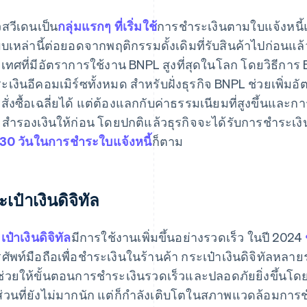
สวีเดนเป็น
กลุ่มแรกๆ ที่เริ่มใช้
การชำระเงินตามใบแจ้งหนี้แล
บเหล่านี้ต่อยอดจากพฤติกรรมดั้งเดิมที่รับสินค้าไปก่อนแล
เทศที่มีอัตราการใช้งาน BNPL สูงที่สุดในโลก โดยวิธีการ
ะเงินอีคอมเมิร์ซทั้งหมด สำหรับฝั่งธุรกิจ BNPL ช่วยเพิ่มอ
สั่งซื้อเฉลี่ยได้ แต่ต้องแลกกับค่าธรรมเนียมที่สูงขึ้นและการ
ยสำรองเงินให้ก่อน โดยปกติแล้วธุรกิจจะได้รับการชำระเงิน
30 วันในการชำระใบแจ้งหนี้
ก็ตาม
เป๋าเงินดิจิทัล
ป๋าเงินดิจิทัล
มีการใช้งานเพิ่มขึ้นอย่างรวดเร็ว ในปี 2024
ศัพท์มือถือเพื่อชำระเงินในร้านค้า กระเป๋าเงินดิจิทัลหลา
ช่วยให้ขั้นตอนการชำระเงินรวดเร็วและปลอดภัยยิ่งขึ้นโดย
ส่วนที่ยังไม่มากนัก แต่ก็กำลังเติบโตในสภาพแวดล้อมการช