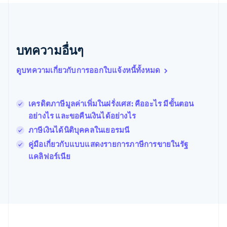
เนเธอร์แลนด์
Nederlands
English
บราซิล
Português
English
บทความอื่นๆ
บัลแกเรีย
English
เบลเยียม
ดูบทความเกี่ยวกับการออกใบแจ้งหนี้ทั้งหมด
Nederlands
Français
Deutsch
English
โปรตุเกส
Português
English
เครดิตภาษีมูลค่าเพิ่มในฝรั่งเศส: คืออะไร มีขั้นตอน
โปแลนด์
อย่างไร และขอคืนเงินได้อย่างไร
English
ฝรั่งเศส
ภาษีเงินได้นิติบุคคลในเยอรมนี
Français
English
คู่มือเกี่ยวกับแบบแสดงรายการภาษีการขายในรัฐ
ฟินแลนด์
แคลิฟอร์เนีย
English
Svenska
มอลตา
English
มาเลเซีย
English
简体中文
เม็กซิโก
Español
English