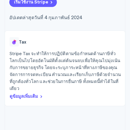
มากกว่า 125
ขายและ VAT
เริ่มใช้งาน Stripe
แพลตฟอร์ม
การใช้งาน
รายการ
Authorization
อัตโนมัติ
Revenue
แผนงานผลิตภัณฑ์
SaaS
ออกบัตรที่มีสเตเบิลคอยน์
Boost
Recognition
การประชุมประจำปีแบบ
รองรับอยู่
อัปเดตล่าสุดวันที่ 4 กุมภาพันธ์ 2024
ยกระดับการ
เซสชัน
จัดเตรียมและจัดการ
ระบบ
ยอมรับการ
ตำแหน่งงาน
บริการด้วยเอเจนต์
อัตโนมัติ
ชำระเงิน
Link
ห้องข่าว
ตามอุตสาหกรรม
การชำระเงินที่
สำหรับการ
Stripe
Stripe Press
Sigma
รวดเร็วขึ้น
ทำบัญชี
Tax
รายงานที่
บริษัท AI
แหล่งข้อมูล
ออกแบบเอง
แวดวงครีเอเตอร์
Stripe Tax จะทำให้การปฏิบัติตามข้อกำหนดด้านภาษีทั่ว
Data
เกม
การติดต่อ
โลกเป็นไปโดยอัตโนมัติตั้งแต่ต้นจนจบเพื่อให้คุณไปมุ่งเน้น
Pipeline
การบริการ การเดินทาง
การเชื่อมต่อการทำงาน
การซิงค์
และสันทนาการ
แอป
กับการขยายธุรกิจ โดยจะระบุภาระหน้าที่ทางภาษีของคุณ
ติดต่อฝ่ายขาย
ข้อมูล
ประกันภัย
ตัวอย่างโค้ด
สมัครเป็นพาร์ทเนอร์
จัดการการจดทะเบียน คำนวณและเรียกเก็บภาษีด้วยจำนวน
สื่อและความบันเทิง
บล็อกของนักพัฒนา
ที่ถูกต้องทั่วโลก และช่วยในการยื่นภาษี ทั้งหมดนี้ทำได้ในที่
องค์กรไม่แสวงผลกำไร
สถานะ API
บริการเฉพาะทาง
เดียว
ภาครัฐ
เพิ่มเติม
ดูข้อมูลเพิ่มเติม
ธุรกิจค้าปลีก
Product roadmap
ดูสิ่งที่กำลังจะมาถึง
Radar
ระบบนิเวศ
การป้องกันการฉ้อโกง
Atlas