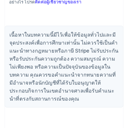
อย่างไร โปรด
ติดต่อผู้เชี่ยวชาญของเรา
กรีซ
English
เขตบริหารพิเศษฮ่องกง ประเทศจีน
English
简体中文
แคนาดา
English
Français
เนื้อหาในบทความนี้มีไว้เพื่อให้ข้อมูลทั่วไปและมี
โครเอเชีย
จุดประสงค์เพื่อการศึกษาเท่านั้น ไม่ควรใช้เป็นคํา
English
Italiano
จีนแผ่นดินใหญ่
แนะนําทางกฎหมายหรือภาษี Stripe ไม่รับประกัน
简体中文
English
หรือรับประกันความถูกต้อง ความสมบูรณ์ ความ
ไซปรัส
ไม่เพียงพอ หรือความเป็นปัจจุบันของข้อมูลใน
English
ญี่ปุ่น
บทความ คุณควรขอคําแนะนําจากทนายความที่
日本語
English
มีอํานาจหรือนักบัญชีที่ได้รับใบอนุญาตให้
เดนมาร์ก
ประกอบกิจการในเขตอํานาจศาลเพื่อรับคําแนะ
English
ไทย
นําที่ตรงกับสถานการณ์ของคุณ
ไทย
English
นอร์เวย์
English
นิวซีแลนด์
English