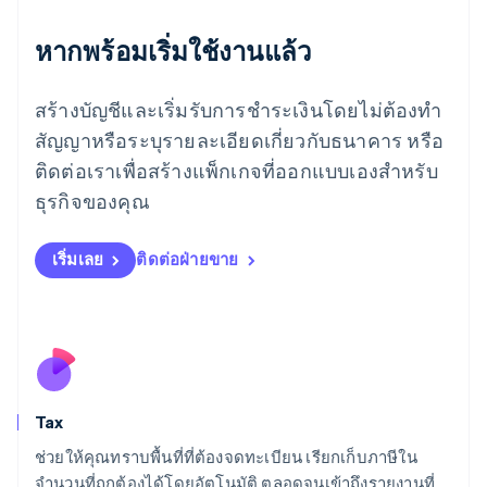
ยิบรอลตาร์
English
หากพร้อมเริ่มใช้งานแล้ว
เยอรมนี
Deutsch
English
โรมาเนีย
สร้างบัญชีและเริ่มรับการชำระเงินโดยไม่ต้องทำ
English
สัญญาหรือระบุรายละเอียดเกี่ยวกับธนาคาร หรือ
ลักเซมเบิร์ก
ติดต่อเราเพื่อสร้างแพ็กเกจที่ออกแบบเองสำหรับ
Français
Deutsch
English
ลัตเวีย
ธุรกิจของคุณ
English
ลิกเตนสไตน์
Deutsch
English
เริ่มเลย
ติดต่อฝ่ายขาย
ลิทัวเนีย
English
สเปน
Español
English
สโลวาเกีย
English
สโลวีเนีย
Tax
English
Italiano
สวิตเซอร์แลนด์
ช่วยให้คุณทราบพื้นที่ที่ต้องจดทะเบียน เรียกเก็บภาษีใน
Deutsch
Français
Italiano
English
จำนวนที่ถูกต้องได้โดยอัตโนมัติ ตลอดจนเข้าถึงรายงานที่