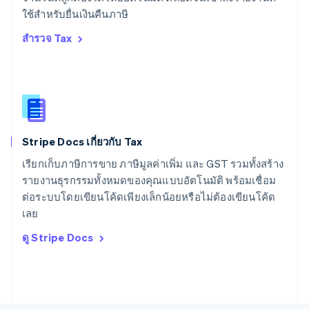
สวีเดน
ใช้สำหรับยื่นเงินคืนภาษี
Svenska
English
สหรัฐอเมริกา
สำรวจ Tax
English
Español
简体中文
สหรัฐอาหรับเอมิเรตส์
English
สหราชอาณาจักร
English
สาธารณรัฐเช็ก
English
Stripe Docs เกี่ยวกับ Tax
สิงคโปร์
English
简体中文
เรียกเก็บภาษีการขาย ภาษีมูลค่าเพิ่ม และ GST รวมทั้งสร้าง
ออสเตรเลีย
รายงานธุรกรรมทั้งหมดของคุณแบบอัตโนมัติ พร้อมเชื่อม
English
ต่อระบบโดยเขียนโค้ดเพียงเล็กน้อยหรือไม่ต้องเขียนโค้ด
ออสเตรีย
เลย
Deutsch
English
อิตาลี
ดู Stripe Docs
Italiano
English
อินเดีย
English
เอสโตเนีย
English