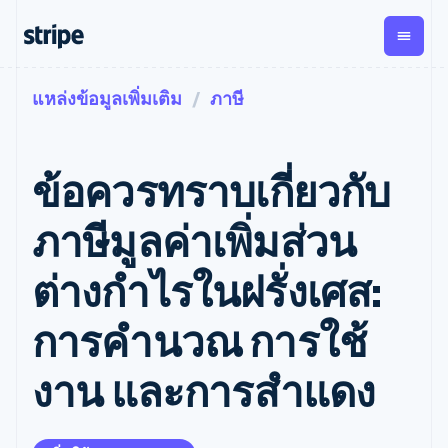
แหล่งข้อมูลเพิ่มเติม
ภาษี
ตามขั้น
เอกสารประกอบ
เรียนรู้
การชำระเงิน
รายรับ
การ
แพลตฟอ
จัดการ
และ
องค์กร
Stripe Docs
บล็อก
เงิน
มาร์เก็ต
Payments
Billing
ธุรกิจสตาร์ทอัพ
ข้อมูลอ้างอิงเกี่ยวกับ API
เรื่องราวจากลูกค้า
ข้อควรทราบเกี่ยวกับ
การชำระเงิน
รายรับตาม
เพลส
ไลบรารีและ SDK
คู่มือ
ออนไลน์
แบบแผนล่วง
Stripe Apps
Global
Payment links
หน้า
Metronome
Payouts
Conne
ภาษีมูลค่าเพิ่มส่วน
การชำร
ตามกรณีใช้งาน
การชำระเงิน
การเรียกเก็บ
เบิกจ่าย
เงินสำห
การสนับสนุน
แบบไม่ต้อง
เงินตามการ
ให้กับ
ต่างกำไรในฝรั่งเศส:
แพลตฟอ
คู่มือ
การค้าแบบใช้เอเจนต์
เขียนโค้ด
Checkout
ใช้งาน
การชำระเงิน
บุคคลที่
อีคอมเมิร์ซ
รับการสนับสนุน
UI การชำระ
ตามรอบบิล
สาม
บริการทางการเงินที่ผสาน
รับการชำระเงินออนไลน์
แพ็กเกจการสนับสนุนที่ได้
การจัดการ
การคำนวณ การใช้
เงินสำเร็จรูป
รวมในตัว
ติดตั้งใช้งานการชำระเงิน
รับการจัดการ
การชำระเงิน
Elements
การทำงานอัตโนมัติด้าน
สำเร็จรูป
บริการเฉพาะทาง
องค์ประกอบ UI
ตามรอบบิล
Invoicing
งาน และการสำแดง
การเงิน
สร้างแพลตฟอร์มหรือ
ครั้งเดียวหรือ
ที่ยืดหยุ่น
ธุรกิจทั่วโลก
มาร์เก็ตเพลส
ตามแบบแผน
วิธีการชำระ
การชำระเงินในแอป
จัดการการชำระเงินตาม
เงิน
ล่วงหน้า
Tax
มาร์เก็ตเพลส
รอบบิล
เข้าถึงได้
คิดภาษีการ
บริษัท
การจัดการเงิน
เสนอการเรียกเก็บเงินตาม