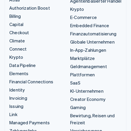
Agentenbasierter Handel
Authorization Boost
Krypto
Billing
E-Commerce
Capital
Embedded Finance
Checkout
Finanzautomatisierung
Climate
Globale Unternehmen
Connect
In-App-Zahlungen
Krypto
Marktplätze
Data Pipeline
Geldmanagement
Elements
Plattformen
Financial Connections
SaaS
Identity
KI-Unternehmen
Invoicing
Creator Economy
Issuing
Gaming
Link
Bewirtung, Reisen und
Managed Payments
Freizeit
Zahlungslinks
Versicherungen