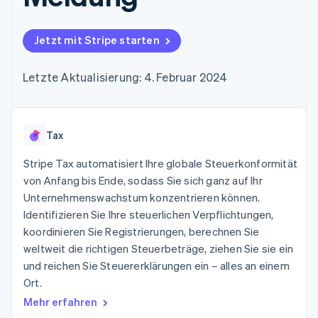
Data Pipeline
Geldmanagement
Marktplatz auf
Zugriff auf mehr als
Datensynchronisierung
Produkt-Roadmap
Plattformen
Grundlagen der
125
Stripe Sessions
SaaS
Abonnementverwaltung
Jetzt mit Stripe starten
Terminal
Karriere
Zahlungen vor Ort
Newsroom
So setzen Sie
Authorization
Stripe Press
nutzungsbasierte
Letzte Aktualisierung: 4. Februar 2024
Boost
Abrechnung um
Nach Branche
Optimierung der
Stablecoin-gestützte
Autorisierungsraten
Karten ausgeben: So
Link
KI-Unternehmen
Kontakt
geht´s
Beschleunigter
Tax
Creator Economy
Bereitstellung und
Bezahlvorgang
Gaming
Verwaltung von
Sales-Team
Financial
Bewirtung, Reisen und
Stripe Tax automatisiert Ihre globale Steuerkonformität
Diensten mit Agenten
kontaktieren
Connections
Freizeit
Partner werden
von Anfang bis Ende, sodass Sie sich ganz auf Ihr
Verbundene
Versicherungen
Unternehmenswachstum konzentrieren können.
Medien und
Finanzdaten
Unterhaltung
Identifizieren Sie Ihre steuerlichen Verpflichtungen,
Ressourcen
Gemeinnützige
koordinieren Sie Registrierungen, berechnen Sie
Organisationen
weltweit die richtigen Steuerbeträge, ziehen Sie sie ein
Fachdienstleistungen
App-Integrationen
Mehr
Öffentlicher Sektor
Code-Beispiele
und reichen Sie Steuererklärungen ein – alles an einem
Product roadmap
Einzelhandel
Entwickler-Blog
Ort.
Ausblick
API-Status
Mehr erfahren
Radar