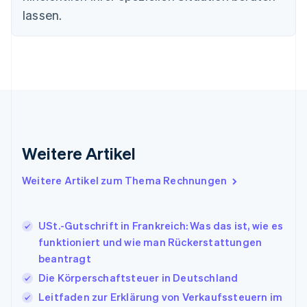
English
lassen.
Festlandchina
简体中文
English
Finnland
English
Svenska
Frankreich
Français
English
Gibraltar
English
Griechenland
English
Weitere Artikel
Indien
English
Weitere Artikel zum Thema Rechnungen
Irland
English
Italien
USt.-Gutschrift in Frankreich: Was das ist, wie es
Italiano
English
Japan
funktioniert und wie man Rückerstattungen
日本語
English
beantragt
Kanada
Die Körperschaftsteuer in Deutschland
English
Français
Kroatien
Leitfaden zur Erklärung von Verkaufssteuern im