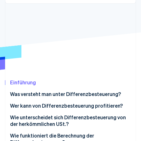
Betrugsprävention
Ecosystem
Atlas
Start-up-Gründung
Partner
Stripe App-Marktplatz
Climate
CO₂-Entnahme
Identity
Online-Identitätsprüfung
Einführung
Stripe-Sessions 2026
Erfahren Sie, wie Stripe Lösungen für die Wirts
Was versteht man unter Differenzbesteuerung?
Jetzt ansehen
Wer kann von Differenzbesteuerung profitieren?
Ausnahmen
Wie unterscheidet sich Differenzbesteuerung von
der herkömmlichen USt.?
Wie funktioniert die Berechnung der