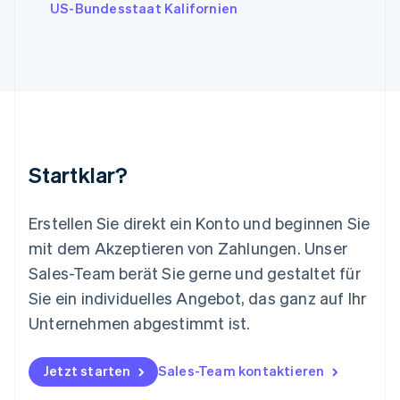
English
Italiano
US-Bundesstaat Kalifornien
Lettland
English
Liechtenstein
Deutsch
English
Litauen
English
Luxemburg
Français
Deutsch
English
Malaysia
Startklar?
English
简体中文
Malta
English
Erstellen Sie direkt ein Konto und beginnen Sie
Mexiko
mit dem Akzeptieren von Zahlungen. Unser
Español
English
Sales-Team berät Sie gerne und gestaltet für
Neuseeland
Sie ein individuelles Angebot, das ganz auf Ihr
English
Niederlande
Unternehmen abgestimmt ist.
Nederlands
English
Norwegen
English
Jetzt starten
Sales-Team kontaktieren
Österreich