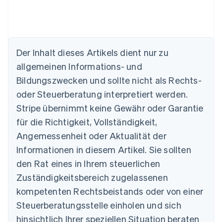
Der Inhalt dieses Artikels dient nur zu
allgemeinen Informations- und
Bildungszwecken und sollte nicht als Rechts-
oder Steuerberatung interpretiert werden.
Australien
English
Stripe übernimmt keine Gewähr oder Garantie
Belgien
für die Richtigkeit, Vollständigkeit,
Nederlands
Français
Deutsch
English
Brasilien
Angemessenheit oder Aktualität der
Português
English
Informationen in diesem Artikel. Sie sollten
Bulgarien
den Rat eines in Ihrem steuerlichen
English
Dänemark
Zuständigkeitsbereich zugelassenen
English
kompetenten Rechtsbeistands oder von einer
Deutschland
Steuerberatungsstelle einholen und sich
Deutsch
English
Estland
hinsichtlich Ihrer speziellen Situation beraten