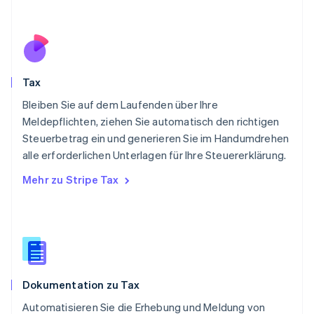
Deutsch
English
Polen
English
Portugal
Português
English
Rumänien
Tax
English
Schweden
Bleiben Sie auf dem Laufenden über Ihre
Svenska
English
Meldepflichten, ziehen Sie automatisch den richtigen
Schweiz
Steuerbetrag ein und generieren Sie im Handumdrehen
Deutsch
Français
Italiano
English
alle erforderlichen Unterlagen für Ihre Steuererklärung.
Singapur
English
简体中文
Mehr zu Stripe Tax
Slowakei
English
Slowenien
English
Italiano
Sonderverwaltungsregion Hongkong,
China
English
简体中文
Dokumentation zu Tax
Spanien
Español
English
Automatisieren Sie die Erhebung und Meldung von