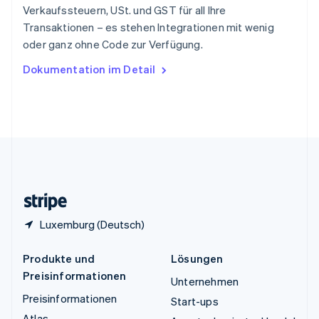
Thailand
Verkaufssteuern, USt. und GST für all Ihre
ไทย
English
Transaktionen – es stehen Integrationen mit wenig
Tschechische Republik
oder ganz ohne Code zur Verfügung.
English
Ungarn
Dokumentation im Detail
English
Vereinigte Arabische Emirate
English
Vereinigte Staaten
English
Español
简体中文
Vereinigtes Königreich
English
Zypern
English
Luxemburg (Deutsch)
Produkte und
Lösungen
Preisinformationen
Unternehmen
Preisinformationen
Start-ups
Atlas