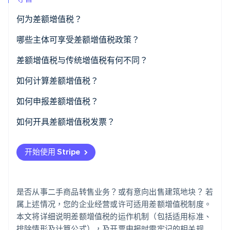
何为差额增值税？
Stripe Sessions 2026
了解 Stripe 如何为 AI 构建经济基础设施。
哪些主体可享受差额增值税政策？
立即观看
排除情形
差额增值税与传统增值税有何不同？
如何计算差额增值税？
逐笔计算法
如何申报差额增值税？
整体计算法
如何开具差额增值税发票？
开始使用 Stripe
是否从事二手商品转售业务？或有意向出售建筑地块？ 若
属上述情况，您的企业经营或许可适用差额增值税制度。
本文将详细说明差额增值税的运作机制（包括适用标准、
排除情形及计算公式），及开票申报时需牢记的相关规