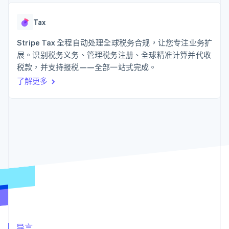
125+
Stripe Sigma
产品路线图
SaaS
自定义报告
Authorization
Sessions 年度大会
Boost
Data Pipeline
Tax
招聘
支付成功率优
数据同步
资源
新闻编辑室
化
Stripe Tax 全程自动处理全球税务合规，让您专注业务扩
Stripe Press
Link
按行业
应用程序集成
展。识别税务义务、管理税务注册、全球精准计算并代收
加速结账
代码示例
税款，并支持报税——全部一站式完成。
AI 企业
开发者博客
创作者经济
API 状态
联系
了解更多
游戏
酒店、旅游与休闲
联系销售
更多
保险
成为合作伙伴
Product roadmap
媒体与娱乐
了解未来规划
非营利组织
专业服务
Radar
公共部门
欺诈防范
零售
Atlas
初创企业注册
Climate
生态系统
碳移除
合作伙伴
Stripe App Marketplace
导言