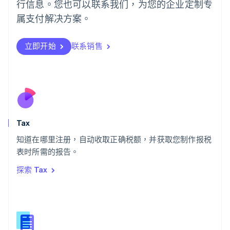
行信息。您也可以联系我们，为您的企业定制专
Português
English
日本
属支付解决方案。
日本語
English
瑞典
立即开始
联系销售
Svenska
English
瑞士
Deutsch
Français
Italiano
English
塞浦路斯
English
斯洛伐克
English
斯洛文尼亚
Tax
English
Italiano
知道在哪里注册，自动收取正确税额，并获取您制作报税
泰国
ไทย
English
表时所需的报告。
希腊
探索 Tax
English
西班牙
Español
English
新加坡
English
简体中文
新西兰