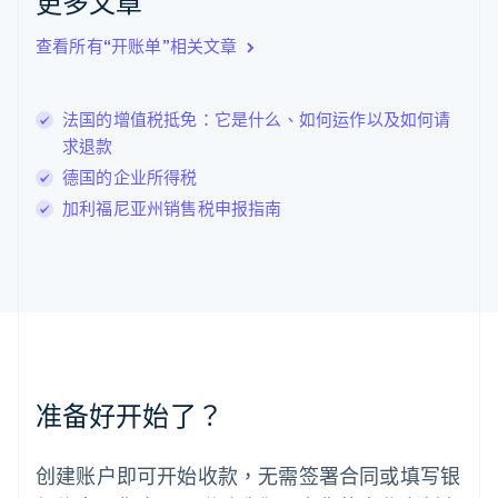
更多文章
English
Italiano
拉脱维亚
查看所有“开账单”相关文章
English
立陶宛
English
法国的增值税抵免：它是什么、如何运作以及如何请
列支敦士登
求退款
Deutsch
English
卢森堡
德国的企业所得税
Français
Deutsch
English
加利福尼亚州销售税申报指南
罗马尼亚
English
马尔他
English
马来西亚
English
简体中文
美国
English
Español
简体中文
墨西哥
准备好开始了？
Español
English
挪威
English
创建账户即可开始收款，无需签署合同或填写银
葡萄牙