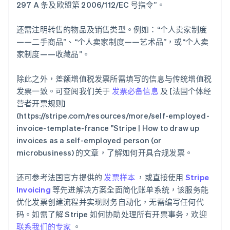
297 A 条及欧盟第 2006/112/EC 号指令”。
还需注明转售的物品及销售类型。例如：“个人卖家制度
——二手商品”、“个人卖家制度——艺术品”，或“个人卖
家制度——收藏品”。
除此之外，差额增值税发票所需填写的信息与传统增值税
发票一致。可查阅我们关于
发票必备信息
及 [法国个体经
营者开票规则]
(https://stripe.com/resources/more/self-employed-
阿联酋
invoice-template-france "Stripe | How to draw up
English
invoices as a self-employed person (or
爱尔兰
microbusiness) 的文章，了解如何开具合规发票。
English
爱沙尼亚
English
还可参考法国官方提供的
发票样本
，或直接使用
Stripe
奥地利
Invoicing
等先进解决方案全面简化账单系统，该服务能
Deutsch
English
优化发票创建流程并实现财务自动化，无需编写任何代
澳大利亚
码。如需了解 Stripe 如何协助处理所有开票事务，欢迎
English
巴西
联系我们的专家
。