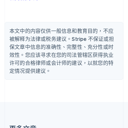
Português
English
保加利亚
English
比利时
Nederlands
Français
Deutsch
English
本文中的内容仅供一般信息和教育目的，不应
波兰
被解释为法律或税务建议。Stripe 不保证或担
English
丹麦
保文章中信息的准确性、完整性、充分性或时
English
效性。您应该寻求在您的司法管辖区获得执业
德国
Deutsch
English
许可的合格律师或会计师的建议，以就您的特
法国
定情况提供建议。
Français
English
芬兰
English
Svenska
荷兰
Nederlands
English
加拿大
English
Français
捷克
English
克罗地亚