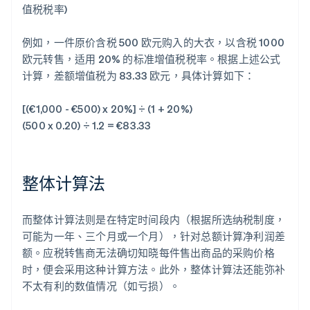
值税税率)
例如，一件原价含税 500 欧元购入的大衣，以含税 1000
欧元转售，适用 20% 的标准增值税税率。根据上述公式
计算，差额增值税为 83.33 欧元，具体计算如下：
[(€1,000 - €500) x 20%] ÷ (1 + 20%)
(500 x 0.20) ÷ 1.2 = €83.33
整体计算法
而整体计算法则是在特定时间段内（根据所选纳税制度，
可能为一年、三个月或一个月），针对总额计算净利润差
额。应税转售商无法确切知晓每件售出商品的采购价格
时，便会采用这种计算方法。此外，整体计算法还能弥补
不太有利的数值情况（如亏损）。