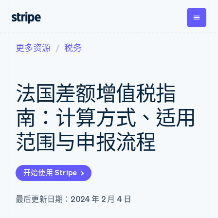
更多资源
税务
按企业阶段
文档
学习
支付
营收
资金管
平台
理
易市
大型企业
Stripe 文档
博客
Payments
Billing
初创企业
API 参考文档
客户案例
法国差额增值税指
在线支付
经常性收入
Global
Conn
库与 SDK
指南
Managed
Metronome
Payouts
Stripe Apps
Payments
按用量计费
平台
南：计算方式、适用
备案商家解决
Subscriptions
向第三
按应用场景
方案
方打款
支持
订阅管理
Payment links
Crypto
范围与申报流程
指南
智能体商务
Invoicing
钱包、
加密货币
获取支持
无代码支付
一次性或定期
稳定币
电子商务
接受线上付款
管理支持方案
Checkout
账单
发行和
嵌入式金融
实施预建结账流程
专业服务
预构建支付界
Tax
发卡基
开始使用 Stripe
财务自动化
构建平台或交易市场
面
销售税和增值
础设施
全球化企业
管理订阅
Elements
税自动化
应用内支付
提供按用量计费
灵活的 UI 组件
Revenue
最后更新日期：2024 年 2 月 4 日
交易市场
发行稳定币支持的支付卡
支付方式
Recognition
公司
资金管理
使用代理预配和管理服务
Access to
会计自动化
平台