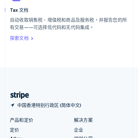
English
Tax 文档
匈牙利
English
自动收取销售税、增值税和商品及服务税，并报告您的所
意大利
有交易——可选择低代码和无代码集成。
Italiano
English
印度
探索文档
English
英国
English
直布罗陀
English
中国内地
简体中文
English
中国香港特别行政区
English
简体中文
中国香港特别行政区 (简体中文)
产品和定价
解决方案
定价
企业