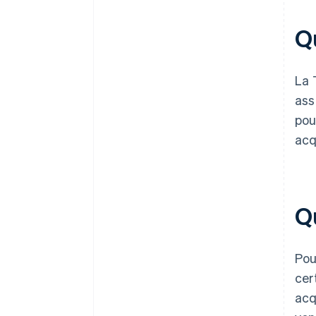
Q
La 
ass
pou
acq
Q
Pou
cer
acq