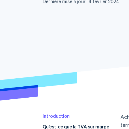
Authorization Boost
Dernière mise à jour : 4 février 2024
Acceptation optimisée
Link
Paiements accélérés
Financial Connections
Comptes financiers associés
Introduction
Ach
ter
Qu’est-ce que la TVA sur marge