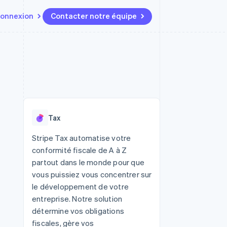
onnexion
Contacter notre équipe
Ressources
Écosystème
Contact
t marketplaces
Plus
Intégrations d'applications
Partenaires
Contacter notre équipe
Product roadmap
elle
Exemples de code
Stripe App Marketplace
Devenir partenaire
Découvrez les prochaines
r les
Blog des développeurs
évolutions
rs
État de l'API
 platforms
Radar
ciers intégrés
Tax
Prévention de la fraude
ratif
es et virtuelles
Atlas
Stripe Tax automatise votre
Constitution de start-up
conformité fiscale de A à Z
Climate
partout dans le monde pour que
Élimination du carbone
vous puissiez vous concentrer sur
Identity
le développement de votre
Vérification de l'identité
entreprise. Notre solution
détermine vos obligations
fiscales, gère vos