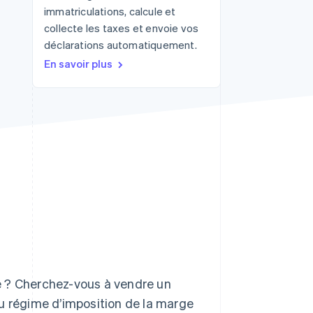
immatriculations, calcule et
collecte les taxes et envoie vos
déclarations automatiquement.
Stripe Sessions 2026
En savoir plus
Découvrez comment
Stripe construit
l’infrastructure
économique de l’IA.
Regarder la vidéo
e ? Cherchez-vous à vendre un
 du régime d’imposition de la marge