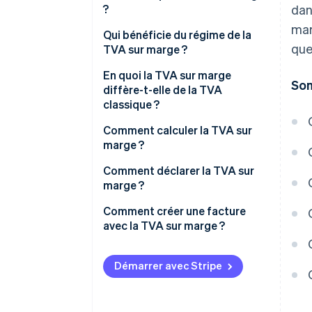
?
dan
mar
Qui bénéficie du régime de la
que
TVA sur marge ?
Cas exclus
En quoi la TVA sur marge
So
diffère-t-elle de la TVA
classique ?
Comment calculer la TVA sur
marge ?
Calcul au coup par coup
Comment déclarer la TVA sur
marge ?
Calcul par globalisation
Comment créer une facture
avec la TVA sur marge ?
Démarrer avec Stripe