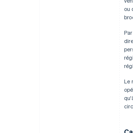
ven
ou 
bro
Par
dir
per
rég
rég
Le 
opé
qu'
cir
Ca