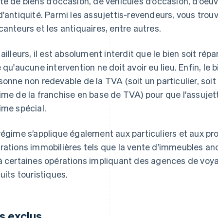
te de biens d’occasion, de véhicules d’occasion, d’oeuvr
d'antiquité. Parmi les assujettis-revendeurs, vous trouv
canteurs et les antiquaires, entre autres.
 ailleurs, il est absolument interdit que le bien soit rép
e qu'aucune intervention ne doit avoir eu lieu. Enfin, le 
sonne non redevable de la TVA (soit un particulier, soi
ime de la franchise en base de TVA) pour que l'assujet
ime spécial.
régime s’applique également aux particuliers et aux pr
rations immobilières tels que la vente d’immeubles ancie
à certaines opérations impliquant des agences de voy
cuits touristiques.
s exclus