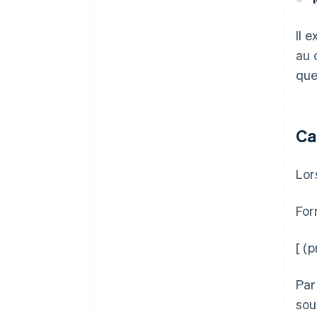
Il 
au 
que
Ca
Lor
For
[ (
Par
sou