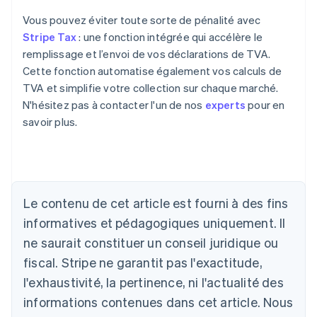
Vous pouvez éviter toute sorte de pénalité avec
Stripe Tax
: une fonction intégrée qui accélère le
remplissage et l’envoi de vos déclarations de TVA.
Cette fonction automatise également vos calculs de
TVA et simplifie votre collection sur chaque marché.
N'hésitez pas à contacter l'un de nos
experts
pour en
savoir plus.
Allemagne
Le contenu de cet article est fourni à des fins
Deutsch
English
Australie
informatives et pédagogiques uniquement. Il
English
ne saurait constituer un conseil juridique ou
Autriche
Deutsch
English
fiscal. Stripe ne garantit pas l'exactitude,
Belgique
l'exhaustivité, la pertinence, ni l'actualité des
Nederlands
Français
Deutsch
English
Brésil
informations contenues dans cet article. Nous
Português
English