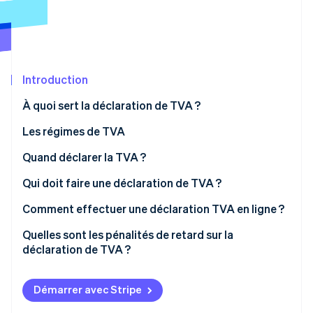
Découvrez les prochaines évolutions
Commerce en ligne
Radar
Prévention de la fraude
Écosystème
Atlas
Constitution de start-up
Introduction
Partenaires
Climate
Stripe App Marketplace
À quoi sert la déclaration de TVA ?
Élimination du carbone
Les régimes de TVA
Identity
Vérification de l'identité
Régime de franchise en base de TVA
Quand déclarer la TVA ?
Régime réel simplifié
Déclaration TVA annuelle et acomptes TVA
Qui doit faire une déclaration de TVA ?
Régime réel normal
Déclaration TVA mensuelle
Comment effectuer une déclaration TVA en ligne ?
Stripe Sessions 2026
Quelles sont les pénalités de retard sur la
Découvrez comment Stripe construit l’infrastructure écono
déclaration de TVA ?
Regarder la vidéo
Démarrer avec Stripe