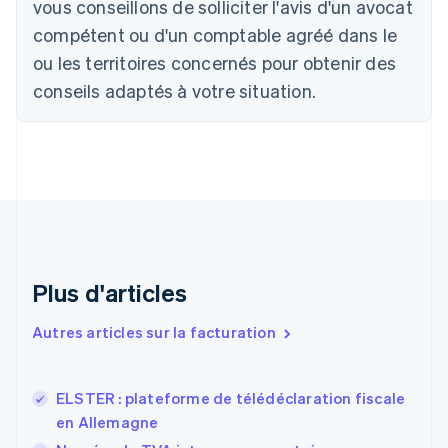
vous conseillons de solliciter l'avis d'un avocat
Bulgarie
compétent ou d'un comptable agréé dans le
English
Canada
ou les territoires concernés pour obtenir des
English
Français
conseils adaptés à votre situation.
Chine continentale
简体中文
English
Chypre
English
Croatie
English
Italiano
Danemark
English
Émirats arabes unis
English
Plus d'articles
Espagne
Español
English
Autres articles sur la facturation
Estonie
English
États-Unis
ELSTER : plateforme de télédéclaration fiscale
English
Español
简体中文
en Allemagne
Finlande
English
Svenska