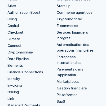
Atlas
Start-up
Authorization Boost
Commerce agentique
Billing
Cryptomonnaie
Capital
E-commerce
Checkout
Services financiers
intégrés
Climate
Automatisation des
Connect
opérations financières
Cryptomonnaie
Entreprises
Data Pipeline
internationales
Elements
Paiements dans
Financial Connections
l’application
Identity
Marketplaces
Invoicing
Gestion financière
Issuing
Plateformes
Link
SaaS
Managed Payments