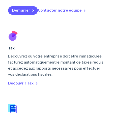
Luxembourg
Français
Deutsch
English
Démarrer
Contacter notre équipe
Malaisie
English
简体中文
Malte
English
Mexique
Español
English
Norvège
Tax
English
Nouvelle-Zélande
Découvrez où votre entreprise doit être immatriculée,
English
facturez automatiquement le montant de taxes requis
Pays-Bas
et accédez aux rapports nécessaires pour effectuer
Nederlands
English
vos déclarations fiscales.
Pologne
English
Découvrir Tax
Portugal
Português
English
R.A.S. de Hong Kong, Chine
English
简体中文
République tchèque
English