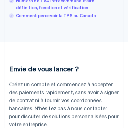
Numéro de TVA intracommunautaire :
France
définition, fonction et vérification
Français
English
Comment percevoir la TPS au Canada
Gibraltar
English
Grèce
English
Hongrie
English
Inde
English
Irlande
Envie de vous lancer ?
English
Italie
Italiano
English
Créez un compte et commencez à accepter
Japon
日本語
English
des paiements rapidement, sans avoir à signer
Lettonie
de contrat ni à fournir vos coordonnées
English
bancaires. N'hésitez pas à nous contacter
Liechtenstein
pour discuter de solutions personnalisées pour
Deutsch
English
Lituanie
votre entreprise.
English