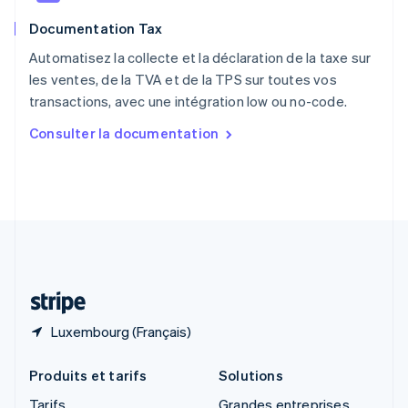
Roumanie
Documentation Tax
English
Royaume-Uni
Automatisez la collecte et la déclaration de la taxe sur
English
les ventes, de la TVA et de la TPS sur toutes vos
Singapour
transactions, avec une intégration low ou no-code.
English
简体中文
Slovaquie
Consulter la documentation
English
Slovénie
English
Italiano
Suède
Svenska
English
Suisse
Deutsch
Français
Italiano
English
Thaïlande
ไทย
English
Luxembourg (Français)
Produits et tarifs
Solutions
Tarifs
Grandes entreprises