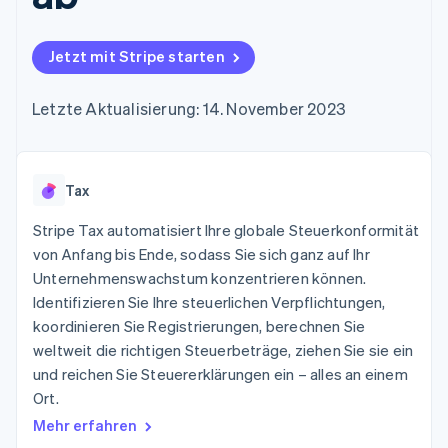
Data Pipeline
Geldmanagement
Marktplatz auf
Zugriff auf mehr als
Datensynchronisierung
Produkt-Roadmap
Plattformen
Grundlagen der
125
Stripe Sessions
SaaS
Abonnementverwaltung
Jetzt mit Stripe starten
Terminal
Karriere
Zahlungen vor Ort
Newsroom
So setzen Sie
Authorization
Stripe Press
nutzungsbasierte
Letzte Aktualisierung: 14. November 2023
Boost
Abrechnung um
Nach Branche
Optimierung der
Stablecoin-gestützte
Autorisierungsraten
Karten ausgeben: So
Link
KI-Unternehmen
Kontakt
geht´s
Beschleunigter
Tax
Creator Economy
Bereitstellung und
Bezahlvorgang
Gaming
Verwaltung von
Sales-Team
Financial
Bewirtung, Reisen und
Stripe Tax automatisiert Ihre globale Steuerkonformität
Diensten mit Agenten
kontaktieren
Connections
Freizeit
Partner werden
von Anfang bis Ende, sodass Sie sich ganz auf Ihr
Verbundene
Versicherungen
Unternehmenswachstum konzentrieren können.
Medien und
Finanzdaten
Unterhaltung
Identifizieren Sie Ihre steuerlichen Verpflichtungen,
Ressourcen
Gemeinnützige
koordinieren Sie Registrierungen, berechnen Sie
Organisationen
weltweit die richtigen Steuerbeträge, ziehen Sie sie ein
Fachdienstleistungen
App-Integrationen
Mehr
Öffentlicher Sektor
Code-Beispiele
und reichen Sie Steuererklärungen ein – alles an einem
Product roadmap
Einzelhandel
Entwickler-Blog
Ort.
Ausblick
API-Status
Mehr erfahren
Radar