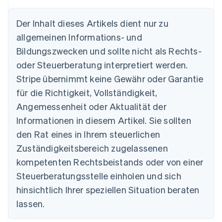
Der Inhalt dieses Artikels dient nur zu
allgemeinen Informations- und
Bildungszwecken und sollte nicht als Rechts-
oder Steuerberatung interpretiert werden.
Stripe übernimmt keine Gewähr oder Garantie
Australien
für die Richtigkeit, Vollständigkeit,
English
Angemessenheit oder Aktualität der
Belgien
Informationen in diesem Artikel. Sie sollten
Nederlands
Français
Deutsch
English
Brasilien
den Rat eines in Ihrem steuerlichen
Português
English
Zuständigkeitsbereich zugelassenen
Bulgarien
English
kompetenten Rechtsbeistands oder von einer
Dänemark
Steuerberatungsstelle einholen und sich
English
Deutschland
hinsichtlich Ihrer speziellen Situation beraten
Deutsch
English
lassen.
Estland
English