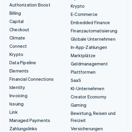
Authorization Boost
Krypto
Billing
E-Commerce
Capital
Embedded Finance
Checkout
Finanzautomatisierung
Climate
Globale Unternehmen
Connect
In-App-Zahlungen
Krypto
Marktplätze
Data Pipeline
Geldmanagement
Elements
Plattformen
Financial Connections
SaaS
Identity
KI-Unternehmen
Invoicing
Creator Economy
Issuing
Gaming
Link
Bewirtung, Reisen und
Managed Payments
Freizeit
Zahlungslinks
Versicherungen