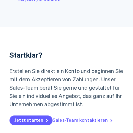
Lettland
English
Liechtenstein
Deutsch
English
Litauen
English
Luxemburg
Français
Deutsch
English
Malaysia
Startklar?
English
简体中文
Malta
English
Erstellen Sie direkt ein Konto und beginnen Sie
Mexiko
mit dem Akzeptieren von Zahlungen. Unser
Español
English
Sales-Team berät Sie gerne und gestaltet für
Neuseeland
Sie ein individuelles Angebot, das ganz auf Ihr
English
Niederlande
Unternehmen abgestimmt ist.
Nederlands
English
Norwegen
English
Jetzt starten
Sales-Team kontaktieren
Österreich
Deutsch
English