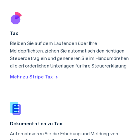
Polen
English
Portugal
Português
English
Rumänien
Tax
English
Schweden
Bleiben Sie auf dem Laufenden über Ihre
Svenska
English
Meldepflichten, ziehen Sie automatisch den richtigen
Schweiz
Steuerbetrag ein und generieren Sie im Handumdrehen
Deutsch
Français
Italiano
English
alle erforderlichen Unterlagen für Ihre Steuererklärung.
Singapur
English
简体中文
Mehr zu Stripe Tax
Slowakei
English
Slowenien
English
Italiano
Sonderverwaltungsregion Hongkong,
China
English
简体中文
Dokumentation zu Tax
Spanien
Español
English
Automatisieren Sie die Erhebung und Meldung von
Thailand