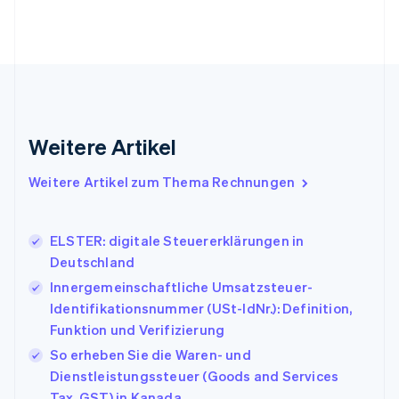
Festlandchina
简体中文
English
Finnland
English
Svenska
Frankreich
Français
English
Gibraltar
English
Weitere Artikel
Griechenland
English
Weitere Artikel zum Thema Rechnungen
Indien
English
Irland
ELSTER: digitale Steuererklärungen in
English
Deutschland
Italien
Italiano
English
Innergemeinschaftliche Umsatzsteuer-
Japan
Identifikationsnummer (USt-IdNr.): Definition,
日本語
English
Funktion und Verifizierung
Kanada
So erheben Sie die Waren- und
English
Français
Kroatien
Dienstleistungssteuer (Goods and Services
English
Italiano
Tax, GST) in Kanada