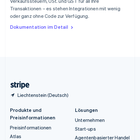
Verkaufssteuern, USt. und GST für all Ihre
ไทย
English
Transaktionen – es stehen Integrationen mit wenig
Tschechische Republik
oder ganz ohne Code zur Verfügung.
English
Ungarn
Dokumentation im Detail
English
Vereinigte Arabische Emirate
English
Vereinigte Staaten
English
Español
简体中文
Vereinigtes Königreich
English
Zypern
English
Liechtenstein (Deutsch)
Produkte und
Lösungen
Preisinformationen
Unternehmen
Preisinformationen
Start-ups
Atlas
Agentenbasierter Handel