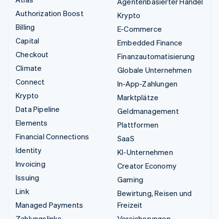
Agentenbasierter Handel
Authorization Boost
Krypto
Billing
E-Commerce
Capital
Embedded Finance
Checkout
Finanzautomatisierung
Climate
Globale Unternehmen
Connect
In-App-Zahlungen
Krypto
Marktplätze
Data Pipeline
Geldmanagement
Elements
Plattformen
Financial Connections
SaaS
Identity
KI-Unternehmen
Invoicing
Creator Economy
Issuing
Gaming
Link
Bewirtung, Reisen und
Managed Payments
Freizeit
Zahlungslinks
Versicherungen