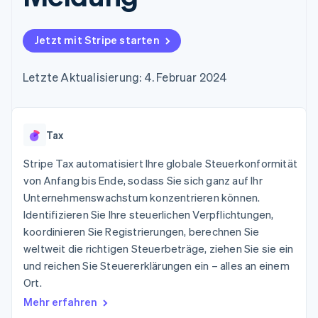
Data Pipeline
Geldmanagement
Marktplatz auf
Zugriff auf mehr als
Datensynchronisierung
Produkt-Roadmap
Plattformen
Grundlagen der
125
Stripe Sessions
SaaS
Abonnementverwaltung
Jetzt mit Stripe starten
Terminal
Karriere
Zahlungen vor Ort
Newsroom
So setzen Sie
Authorization
Stripe Press
nutzungsbasierte
Letzte Aktualisierung: 4. Februar 2024
Boost
Abrechnung um
Nach Branche
Optimierung der
Stablecoin-gestützte
Autorisierungsraten
Karten ausgeben: So
Link
KI-Unternehmen
Kontakt
geht´s
Beschleunigter
Tax
Creator Economy
Bereitstellung und
Bezahlvorgang
Gaming
Verwaltung von
Sales-Team
Financial
Bewirtung, Reisen und
Stripe Tax automatisiert Ihre globale Steuerkonformität
Diensten mit Agenten
kontaktieren
Connections
Freizeit
Partner werden
von Anfang bis Ende, sodass Sie sich ganz auf Ihr
Verbundene
Versicherungen
Unternehmenswachstum konzentrieren können.
Medien und
Finanzdaten
Unterhaltung
Identifizieren Sie Ihre steuerlichen Verpflichtungen,
Ressourcen
Gemeinnützige
koordinieren Sie Registrierungen, berechnen Sie
Organisationen
weltweit die richtigen Steuerbeträge, ziehen Sie sie ein
Fachdienstleistungen
App-Integrationen
Mehr
Öffentlicher Sektor
Code-Beispiele
und reichen Sie Steuererklärungen ein – alles an einem
Product roadmap
Einzelhandel
Entwickler-Blog
Ort.
Ausblick
API-Status
Mehr erfahren
Radar