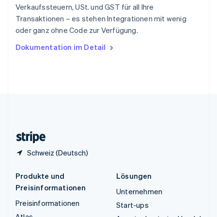
Thailand
Verkaufssteuern, USt. und GST für all Ihre
ไทย
English
Transaktionen – es stehen Integrationen mit wenig
Tschechische Republik
oder ganz ohne Code zur Verfügung.
English
Ungarn
Dokumentation im Detail
English
Vereinigte Arabische Emirate
English
Vereinigte Staaten
English
Español
简体中文
Vereinigtes Königreich
English
Zypern
English
Schweiz (Deutsch)
Produkte und
Lösungen
Preisinformationen
Unternehmen
Preisinformationen
Start-ups
Atlas