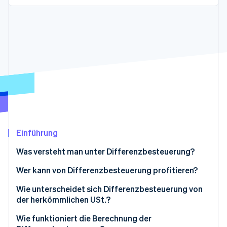
Betrugsprävention
Ecosystem
Atlas
Start-up-Gründung
Partner
Stripe App-Marktplatz
Climate
CO₂-Entnahme
Identity
Online-Identitätsprüfung
Einführung
Stripe-Sessions 2026
Erfahren Sie, wie Stripe Lösungen für die Wirtschaft
Was versteht man unter Differenzbesteuerung?
Jetzt ansehen
Wer kann von Differenzbesteuerung profitieren?
Ausnahmen
Wie unterscheidet sich Differenzbesteuerung von
der herkömmlichen USt.?
Wie funktioniert die Berechnung der