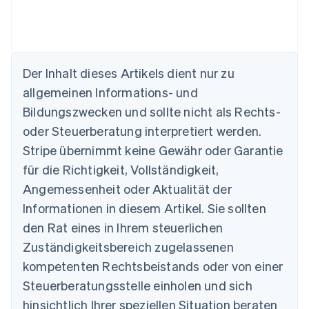
Der Inhalt dieses Artikels dient nur zu
allgemeinen Informations- und
Bildungszwecken und sollte nicht als Rechts-
oder Steuerberatung interpretiert werden.
Australien
English
Stripe übernimmt keine Gewähr oder Garantie
Belgien
für die Richtigkeit, Vollständigkeit,
Nederlands
Français
Deutsch
English
Brasilien
Angemessenheit oder Aktualität der
Português
English
Informationen in diesem Artikel. Sie sollten
Bulgarien
den Rat eines in Ihrem steuerlichen
English
Dänemark
Zuständigkeitsbereich zugelassenen
English
kompetenten Rechtsbeistands oder von einer
Deutschland
Steuerberatungsstelle einholen und sich
Deutsch
English
Estland
hinsichtlich Ihrer speziellen Situation beraten