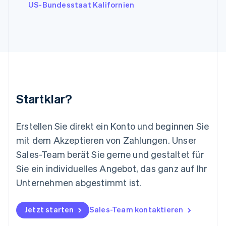
English
Italiano
US-Bundesstaat Kalifornien
Lettland
English
Liechtenstein
Deutsch
English
Litauen
English
Luxemburg
Français
Deutsch
English
Malaysia
Startklar?
English
简体中文
Malta
English
Erstellen Sie direkt ein Konto und beginnen Sie
Mexiko
mit dem Akzeptieren von Zahlungen. Unser
Español
English
Sales-Team berät Sie gerne und gestaltet für
Neuseeland
Sie ein individuelles Angebot, das ganz auf Ihr
English
Niederlande
Unternehmen abgestimmt ist.
Nederlands
English
Norwegen
English
Jetzt starten
Sales-Team kontaktieren
Österreich