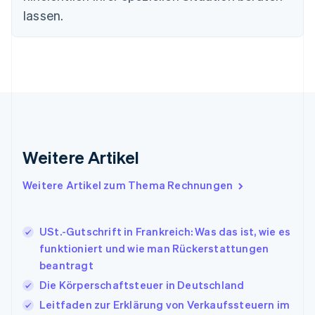
English
lassen.
Festlandchina
简体中文
English
Finnland
English
Svenska
Frankreich
Français
English
Gibraltar
English
Griechenland
English
Weitere Artikel
Indien
English
Weitere Artikel zum Thema Rechnungen
Irland
English
Italien
USt.-Gutschrift in Frankreich: Was das ist, wie es
Italiano
English
Japan
funktioniert und wie man Rückerstattungen
日本語
English
beantragt
Kanada
Die Körperschaftsteuer in Deutschland
English
Français
Kroatien
Leitfaden zur Erklärung von Verkaufssteuern im