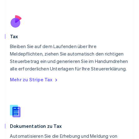
Deutsch
English
Polen
English
Portugal
Português
English
Rumänien
Tax
English
Schweden
Bleiben Sie auf dem Laufenden über Ihre
Svenska
English
Meldepflichten, ziehen Sie automatisch den richtigen
Schweiz
Steuerbetrag ein und generieren Sie im Handumdrehen
Deutsch
Français
Italiano
English
alle erforderlichen Unterlagen für Ihre Steuererklärung.
Singapur
English
简体中文
Mehr zu Stripe Tax
Slowakei
English
Slowenien
English
Italiano
Sonderverwaltungsregion Hongkong,
China
English
简体中文
Dokumentation zu Tax
Spanien
Español
English
Automatisieren Sie die Erhebung und Meldung von