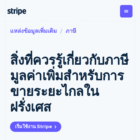
แหล่งข้อมูลเพิ่มเติม
ภาษี
ตามขั้น
เอกสารประกอบ
เรียนรู้
การชำระเงิน
รายรับ
การ
แพลตฟอ
จัดการ
และ
องค์กร
Stripe Docs
บล็อก
เงิน
มาร์เก็ต
Payments
Billing
ธุรกิจสตาร์ทอัพ
ข้อมูลอ้างอิงเกี่ยวกับ API
เรื่องราวจากลูกค้า
สิ่งที่ควรรู้เกี่ยวกับภาษี
การชำระเงิน
รายรับตาม
เพลส
ไลบรารีและ SDK
คู่มือ
ออนไลน์
แบบแผนล่วง
Stripe Apps
Global
Payment links
หน้า
Metronome
Payouts
Conne
มูลค่าเพิ่มสำหรับการ
การชำร
ตามกรณีใช้งาน
การชำระเงิน
การเรียกเก็บ
เบิกจ่าย
เงินสำห
การสนับสนุน
แบบไม่ต้อง
เงินตามการ
ให้กับ
ขายระยะไกลใน
แพลตฟอ
คู่มือ
การค้าแบบใช้เอเจนต์
เขียนโค้ด
Checkout
ใช้งาน
การชำระเงิน
บุคคลที่
อีคอมเมิร์ซ
รับการสนับสนุน
UI การชำระ
ตามรอบบิล
สาม
บริการทางการเงินที่ผสาน
รับการชำระเงินออนไลน์
แพ็กเกจการสนับสนุนที่ได้
การจัดการ
ฝรั่งเศส
เงินสำเร็จรูป
รวมในตัว
ติดตั้งใช้งานการชำระเงิน
รับการจัดการ
การชำระเงิน
Elements
การทำงานอัตโนมัติด้าน
สำเร็จรูป
บริการเฉพาะทาง
องค์ประกอบ UI
ตามรอบบิล
Invoicing
การเงิน
สร้างแพลตฟอร์มหรือ
ครั้งเดียวหรือ
ที่ยืดหยุ่น
ธุรกิจทั่วโลก
มาร์เก็ตเพลส
ตามแบบแผน
วิธีการชำระ
เริ่มใช้งาน Stripe
การชำระเงินในแอป
จัดการการชำระเงินตาม
เงิน
ล่วงหน้า
Tax
มาร์เก็ตเพลส
รอบบิล
เข้าถึงได้
คิดภาษีการ
บริษัท
การจัดการเงิน
เสนอการเรียกเก็บเงินตาม