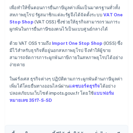
เพื่อทำให้ขั้นตอนการยื่นภาษีมูลค่าเพิ่มเป็นมาตรฐานทั่วทั้ง
สหภาพยุโรป รัฐสมาชิกแต่ละรัฐจึงได้จัดตั้งระบบ
VAT One
Stop Shop
(VAT OSS) ซึ่งช่วยให้ธุรกิจสามารถรวมภาระ
ผูกพันในการยื่นภาษีของตนไว้เป็นแบบศูนย์กลางได้
ด้วย VAT OSS รวมถึง
Import One Stop Shop
(IOSS) ซึ่ง
มีไว้สำหรับธุรกิจที่อยู่นอกสหภาพยุโรป จึงทำให้ผู้ขาย
สามารถจัดการภาระผูกพันภาษีภายในสหภาพยุโรปได้อย่าง
ง่ายดาย
ในฝรั่งเศส ธุรกิจต่างๆ ปฏิบัติตามภาระผูกพันด้านภาษีมูลค่า
เพิ่มได้โดยยื่นทางออนไลน์ผ่าน
แดชบอร์ดธุรกิจ
ได้อย่าง
ปลอดภัยบนเว็บไซต์ impots.gouv.fr โดยใช้
แบบฟอร์ม
หมายเลข 3517-S-SD
กรีซ
English
เขตบริหารพิเศษฮ่องกง ประเทศจีน
English
简体中文