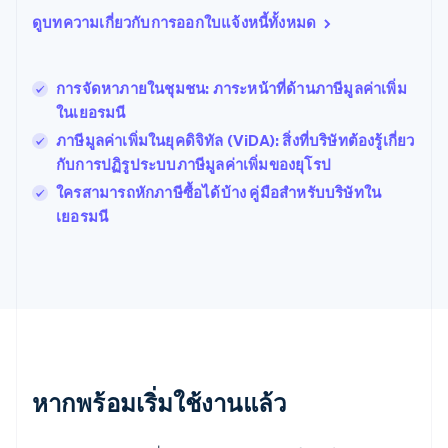
บัลแกเรีย
ดูบทความเกี่ยวกับการออกใบแจ้งหนี้ทั้งหมด
English
เบลเยียม
Nederlands
Français
Deutsch
English
โปรตุเกส
การจัดหาภายในชุมชน: ภาระหน้าที่ด้านภาษีมูลค่าเพิ่ม
Português
English
ในเยอรมนี
โปแลนด์
ภาษีมูลค่าเพิ่มในยุคดิจิทัล (ViDA): สิ่งที่บริษัทต้องรู้เกี่ยว
English
ฝรั่งเศส
กับการปฏิรูประบบภาษีมูลค่าเพิ่มของยุโรป
Français
English
ใครสามารถหักภาษีซื้อได้บ้าง คู่มือสําหรับบริษัทใน
ฟินแลนด์
เยอรมนี
English
Svenska
มอลตา
English
มาเลเซีย
English
简体中文
เม็กซิโก
Español
English
ยิบรอลตาร์
English
หากพร้อมเริ่มใช้งานแล้ว
เยอรมนี
Deutsch
English