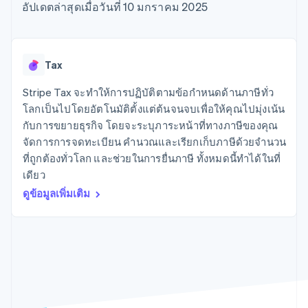
มากกว่า 125
ขายและ VAT
อัปเดตล่าสุดเมื่อวันที่ 10 มกราคม 2025
แพลตฟอร์ม
การใช้งาน
รายการ
Authorization
อัตโนมัติ
Revenue
แผนงานผลิตภัณฑ์
SaaS
ออกบัตรที่มีสเตเบิลคอยน์
Boost
Recognition
การประชุมประจำปีแบบ
รองรับอยู่
ยกระดับการ
เซสชัน
จัดเตรียมและจัดการ
ระบบ
ยอมรับการ
ตำแหน่งงาน
บริการด้วยเอเจนต์
Tax
อัตโนมัติ
ชำระเงิน
Link
ห้องข่าว
ตามอุตสาหกรรม
การชำระเงินที่
สำหรับการ
Stripe
Stripe Press
Stripe Tax จะทำให้การปฏิบัติตามข้อกำหนดด้านภาษีทั่ว
Sigma
รวดเร็วขึ้น
ทำบัญชี
รายงานที่
บริษัท AI
โลกเป็นไปโดยอัตโนมัติตั้งแต่ต้นจนจบเพื่อให้คุณไปมุ่งเน้น
แหล่งข้อมูล
ออกแบบเอง
แวดวงครีเอเตอร์
กับการขยายธุรกิจ โดยจะระบุภาระหน้าที่ทางภาษีของคุณ
Data
เกม
การติดต่อ
จัดการการจดทะเบียน คำนวณและเรียกเก็บภาษีด้วยจำนวน
Pipeline
การบริการ การเดินทาง
การเชื่อมต่อการทำงาน
การซิงค์
และสันทนาการ
แอป
ที่ถูกต้องทั่วโลก และช่วยในการยื่นภาษี ทั้งหมดนี้ทำได้ในที่
ติดต่อฝ่ายขาย
ข้อมูล
ประกันภัย
ตัวอย่างโค้ด
สมัครเป็นพาร์ทเนอร์
เดียว
สื่อและความบันเทิง
บล็อกของนักพัฒนา
ดูข้อมูลเพิ่มเติม
องค์กรไม่แสวงผลกำไร
สถานะ API
บริการเฉพาะทาง
ภาครัฐ
เพิ่มเติม
ธุรกิจค้าปลีก
Product roadmap
ดูสิ่งที่กำลังจะมาถึง
Radar
ระบบนิเวศ
การป้องกันการฉ้อโกง
Atlas