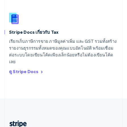
English
สหราชอาณาจักร
English
สาธารณรัฐเช็ก
English
Stripe Docs เกี่ยวกับ Tax
สิงคโปร์
English
简体中文
เรียกเก็บภาษีการขาย ภาษีมูลค่าเพิ่ม และ GST รวมทั้งสร้าง
ออสเตรเลีย
รายงานธุรกรรมทั้งหมดของคุณแบบอัตโนมัติ พร้อมเชื่อม
English
ต่อระบบโดยเขียนโค้ดเพียงเล็กน้อยหรือไม่ต้องเขียนโค้ด
ออสเตรีย
เลย
Deutsch
English
อิตาลี
ดู Stripe Docs
Italiano
English
อินเดีย
English
เอสโตเนีย
English
ไอร์แลนด์
English
ฮังการี
English