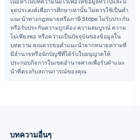
แคนาดา
เนื้อหาในบทความนี้มีไว้เพื่อให้ข้อมูลทั่วไปและมี
English
Français
จุดประสงค์เพื่อการศึกษาเท่านั้น ไม่ควรใช้เป็นคํา
โครเอเชีย
แนะนําทางกฎหมายหรือภาษี Stripe ไม่รับประกัน
English
Italiano
จีนแผ่นดินใหญ่
หรือรับประกันความถูกต้อง ความสมบูรณ์ ความ
简体中文
English
ไม่เพียงพอ หรือความเป็นปัจจุบันของข้อมูลใน
ไซปรัส
บทความ คุณควรขอคําแนะนําจากทนายความที่
English
ญี่ปุ่น
มีอํานาจหรือนักบัญชีที่ได้รับใบอนุญาตให้
日本語
English
ประกอบกิจการในเขตอํานาจศาลเพื่อรับคําแนะ
เดนมาร์ก
English
นําที่ตรงกับสถานการณ์ของคุณ
ไทย
ไทย
English
นอร์เวย์
English
นิวซีแลนด์
English
เนเธอร์แลนด์
Nederlands
English
บราซิล
บทความอื่นๆ
Português
English