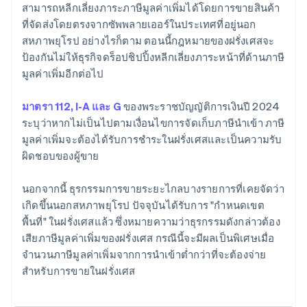
สามารถหลีกเลี่ยงภาระภาษีมูลค่าเพิ่มได้โดยการขายสินค้า
ที่จัดส่งโดยตรงจากซัพพลายเออร์ในประเทศที่อยู่นอก
สหภาพยุโรป อย่างไรก็ตาม ตอนนี้กฎหมายของฝรั่งเศสจะ
ป้องกันไม่ให้ธุรกิจดร็อปชิปปิ้งหลีกเลี่ยงภาระหน้าที่ด้านภาษี
มูลค่าเพิ่มอีกต่อไป
มาตรา 112, I-A และ G
ของพระราชบัญญัติการเงินปี 2024
ระบุว่าหากไม่เป็นไปตามเงื่อนไขการจัดเก็บภาษีนำเข้า ภาษี
มูลค่าเพิ่มจะต้องได้รับการชำระในฝรั่งเศสและเป็นความรับ
ผิดชอบของผู้ขาย
นอกจากนี้ ธุรกรรมการขายระยะไกลบางรายการที่เคยจัดว่า
เกิดขึ้นนอกสหภาพยุโรป ปัจจุบันได้รับการ "กำหนดเขต
พื้นที่" ในฝรั่งเศสแล้ว ซึ่งหมายความว่าธุรกรรมดังกล่าวต้อง
เสียภาษีมูลค่าเพิ่มของฝรั่งเศส กรณีนี้จะมีผลเป็นพิเศษเมื่อ
จำนวนภาษีมูลค่าเพิ่มจากการนำเข้าต่ำกว่าที่จะต้องจ่าย
สำหรับการขายในฝรั่งเศส