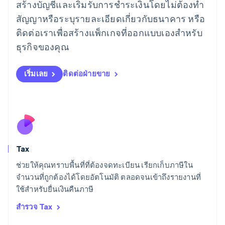
โรมาเนีย
สร้างบัญชีและเริ่มรับการชำระเงินโดยไม่ต้องทำ
English
สัญญาหรือระบุรายละเอียดเกี่ยวกับธนาคาร หรือ
ลักเซมเบิร์ก
ติดต่อเราเพื่อสร้างแพ็กเกจที่ออกแบบเองสำหรับ
Français
Deutsch
English
ลัตเวีย
ธุรกิจของคุณ
English
ลิกเตนสไตน์
Deutsch
English
เริ่มเลย
ติดต่อฝ่ายขาย
ลิทัวเนีย
English
สเปน
Español
English
สโลวาเกีย
English
สโลวีเนีย
Tax
English
Italiano
สวิตเซอร์แลนด์
ช่วยให้คุณทราบพื้นที่ที่ต้องจดทะเบียน เรียกเก็บภาษีใน
Deutsch
Français
Italiano
English
จำนวนที่ถูกต้องได้โดยอัตโนมัติ ตลอดจนเข้าถึงรายงานที่
สวีเดน
ใช้สำหรับยื่นเงินคืนภาษี
Svenska
English
สหรัฐอเมริกา
สำรวจ Tax
English
Español
简体中文
สหรัฐอาหรับเอมิเรตส์