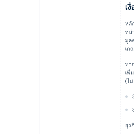
เง
หลั
หน่
มูล
เกณ
หาก
เพิ
(ไม
ธุร