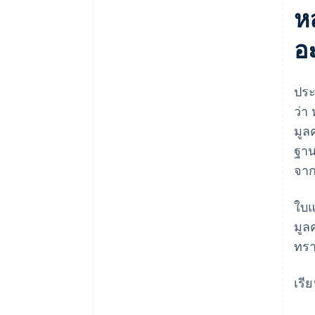
ห
อ
ประ
ว่า
มูล
ฐาน
จาก
ใบแ
มูล
ทรา
เรีย