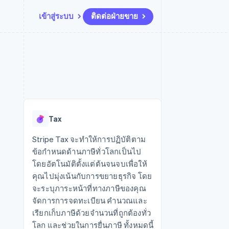
เข้าสู่ระบบ
ติดต่อฝ่ายขาย
แหล่งข้อมูล
ระบบนิเวศ
การติดต่อ
มาร์เก็ตเพลส
เพิ่มเติม
การเชื่อมต่อการทำงานแอป
พาร์ทเนอร์
ติดต่อฝ่ายขาย
Product roadmap
น
ตัวอย่างโค้ด
Stripe App Marketplace
สมัครเป็นพาร์ทเนอร์
ดูสิ่งที่กำลังจะมาถึง
ำหรับแพลตฟอร์ม
บล็อกของนักพัฒนา
ันทนาการ
สถานะ API
Radar
การป้องกันการฉ้อโกง
Tax
Atlas
การก่อตั้งบริษัทสตาร์ทอัพ
Stripe Tax จะทำให้การปฏิบัติตาม
ข้อกำหนดด้านภาษีทั่วโลกเป็นไป
Climate
การขจัดคาร์บอน
โดยอัตโนมัติตั้งแต่ต้นจนจบเพื่อให้
คุณไปมุ่งเน้นกับการขยายธุรกิจ โดย
จะระบุภาระหน้าที่ทางภาษีของคุณ
จัดการการจดทะเบียน คำนวณและ
เรียกเก็บภาษีด้วยจำนวนที่ถูกต้องทั่ว
โลก และช่วยในการยื่นภาษี ทั้งหมดนี้