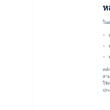
ห
ในฝ
หลั
สาม
ใช้
ประ