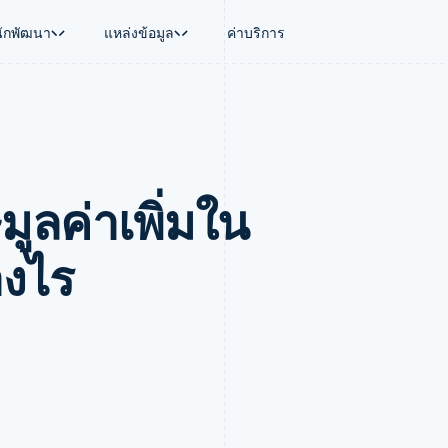
นักพัฒนา
แหล่งข้อมูล
ค่าบริการ
ใช้งาน
นุน
คู่มือ
ตามอุตสาหกรรม
บริษัท
การจัดการเงิน
แพลตฟอร์มและ
บใช้เอเจนต์
นับสนุน
รับการชำระเงินออนไลน์
บริษัท AI
แผนงานผลิตภัณฑ์
Global Payouts
Connect
์ซ
ารสนับสนุนที่ได้รับการจัดการ
ติดตั้งใช้งานการชำระเงินสำเร็จรูป
แวดวงครีเอเตอร์
การประชุมประจำปีแบบเซสชั
วงหน้า
เบิกจ่ายให้กับบุคคลที่สาม
การชำระเงินส
งการเงินที่ผสานรวมในตัว
ฉพาะทาง
สร้างแพลตฟอร์มหรือมาร์เก็ตเพลส
เกม
ตำแหน่งงาน
ูลค่าเพิ่มใน
อัตโนมัติด้านการเงิน
จัดการการชำระเงินตามรอบบิล
การบริการ การเดินทาง และส
ห้องข่าว
การใช้งาน
วโลก
เสนอการเรียกเก็บเงินตามการใช้งาน
Stripe Press
บิล
เงินในแอป
ออกบัตรที่มีสเตเบิลคอยน์รองรับอยู่
ประกันภัย
งินตามรอบ
เพลส
จัดเตรียมและจัดการบริการด้วยเอเจนต์
สื่อและความบันเทิง
างไร
รเงิน
องค์กรไม่แสวงผลกำไร
ร์ม
บริการเฉพาะทาง
บแผนล่วง
ภาครัฐ
ธุรกิจค้าปลีก
VAT
on
การทำบัญชี