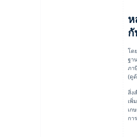
ห
ก
โดย
ฐาน
ภาษ
(ดูด
สิ่
เพิ
เกษ
การ