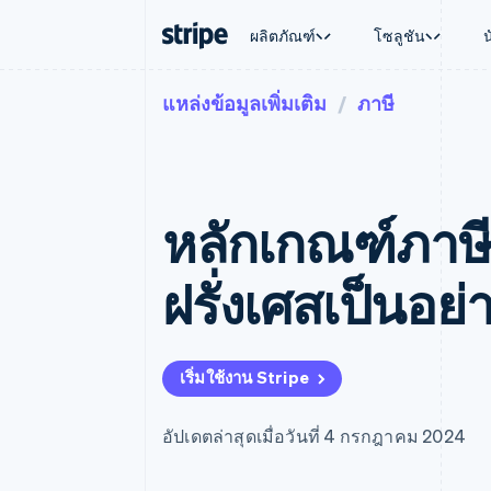
ผลิตภัณฑ์
โซลูชัน
แหล่งข้อมูลเพิ่มเติม
ภาษี
ตามขั้น
เอกสารประกอบ
เรียนรู้
ตามกรณี
การสนับส
การชำระเงิน
รายรับ
องค์กร
Stripe Docs
บล็อก
การค้าแบ
รับการส
Payments
Billing
ธุรกิจสตาร์ทอัพ
ข้อมูลอ้างอิงเกี่ยวกับ API
เรื่องราวจากลูกค้า
อีคอมเมิร
แพ็กเกจก
การชำระเงินออนไลน์
รายรับตามแบบแผนล่
ไลบรารีและ SDK
คู่มือ
บริการทา
บริการเ
Payment links
Metronome
Stripe Apps
หลักเกณฑ์ภาษีม
การทำงาน
การชำระเงินแบบไม่ต้องเขียน
การเรียกเก็บเงินตาม
ธุรกิจทั่
โค้ด
การชำระเงินตามรอบ
การชำระ
การจัดการการชำระเ
Checkout
มาร์เก็ต
ฝรั่งเศสเป็นอย่
UI การชำระเงินสำเร็จรูป
บิล
การจัดกา
Elements
Invoicing
แพลตฟอ
องค์ประกอบ UI ที่ยืดหยุ่น
ครั้งเดียวหรือตามแบ
SaaS
วิธีการชำระเงิน
หน้า
เข้าถึงได้มากกว่า 125 รายการ
Tax
เริ่มใช้งาน Stripe
Authorization Boost
คิดภาษีการขายและ 
ยกระดับการยอมรับการชำระเงิน
อัตโนมัติ
Link
Revenue Recogniti
อัปเดตล่าสุดเมื่อวันที่ 4 กรกฎาคม 2024
การชำระเงินที่รวดเร็วขึ้น
ระบบอัตโนมัติสำหรับ
Stripe Sigma