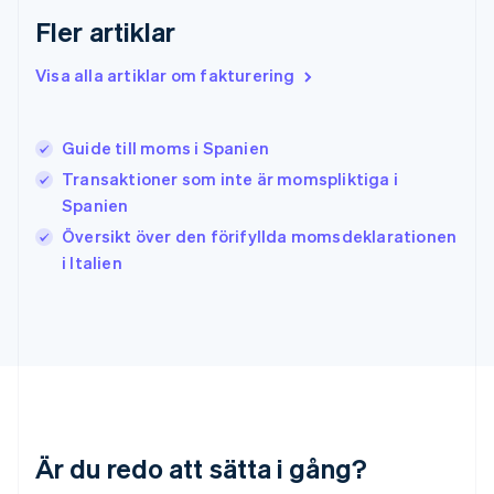
English
简体中文
Fler artiklar
Indien
English
Visa alla artiklar om fakturering
Irland
English
Italien
Guide till moms i Spanien
Italiano
English
Japan
Transaktioner som inte är momspliktiga i
日本語
English
Spanien
Kanada
Översikt över den förifyllda momsdeklarationen
English
Français
i Italien
Kroatien
English
Italiano
Lettland
English
Liechtenstein
Deutsch
English
Litauen
English
Luxemburg
Är du redo att sätta i gång?
Français
Deutsch
English
Malaysia