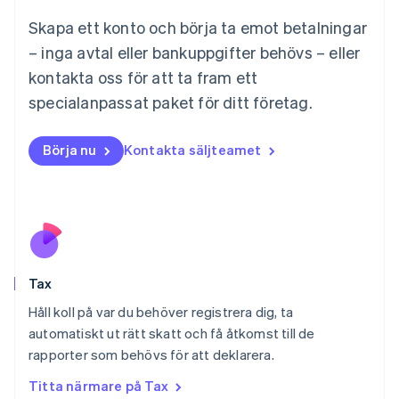
English
简体中文
Skapa ett konto och börja ta emot betalningar
Malta
– inga avtal eller bankuppgifter behövs – eller
English
Mexiko
kontakta oss för att ta fram ett
Español
English
specialanpassat paket för ditt företag.
Nederländerna
Nederlands
English
Norge
Börja nu
Kontakta säljteamet
English
Nya Zeeland
English
Polen
English
Portugal
Português
English
Tax
Rumänien
English
Håll koll på var du behöver registrera dig, ta
Schweiz
automatiskt ut rätt skatt och få åtkomst till de
Deutsch
Français
Italiano
English
rapporter som behövs för att deklarera.
Singapore
English
简体中文
Titta närmare på Tax
Slovakien