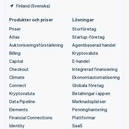
Finland (Svenska)
Produkter och priser
Lösningar
Priser
Storföretag
Atlas
Startup-företag
Auktoriseringsförstärkning
Agentbaserad handel
Billing
Kryptovaluta
Capital
E-handel
Checkout
Integrerad finansiering
Climate
Ekonomiautomatisering
Connect
Globala företag
Kryptovaluta
Betalningar i appen
Data Pipeline
Marknadsplatser
Elements
Penninghantering
Financial Connections
Plattformar
Identity
SaaS