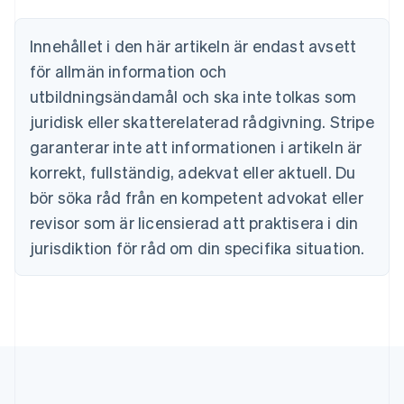
Português
English
Bulgarien
Innehållet i den här artikeln är endast avsett
English
för allmän information och
Cypern
English
utbildningsändamål och ska inte tolkas som
Danmark
juridisk eller skatterelaterad rådgivning. Stripe
English
Estland
garanterar inte att informationen i artikeln är
English
korrekt, fullständig, adekvat eller aktuell. Du
Fastlandskina
bör söka råd från en kompetent advokat eller
简体中文
English
Finland
revisor som är licensierad att praktisera i din
English
Svenska
jurisdiktion för råd om din specifika situation.
Frankrike
Français
English
Förenade Arabemiraten
English
Gibraltar
English
Grekland
English
Hongkong SAR, Kina