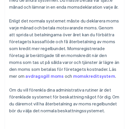
med de andra systemen. Du måste betala var sjätte
månad och lämnar in en enda momsdeklaration varje år.
Enligt det normala systemet måste du deklarera moms
varje månad och betala motsvarande moms. Genom
att sprida ut betalningarna över året kan du förbättra
företagets kassaflöde och få återbetalning av moms
som kredit mer regelbundet. Momsregistrerade
företag är berättigade till en momskredit när den
moms som tas ut på sålda varor och tjänster är lägre än
den moms som betalas för företagets kostnader. Läs
mer om
avdragsgill moms
och
momskreditsystem
.
Om du vill förenkla dina administrativa rutiner är det
förenklade systemet för beskattning något för dig. Om
du däremot vill ha återbetalning av moms regelbundet
Australien
bör du välja det normala beskattningssystemet.
English
Belgien
Nederlands
Français
Deutsch
English
Brasilien