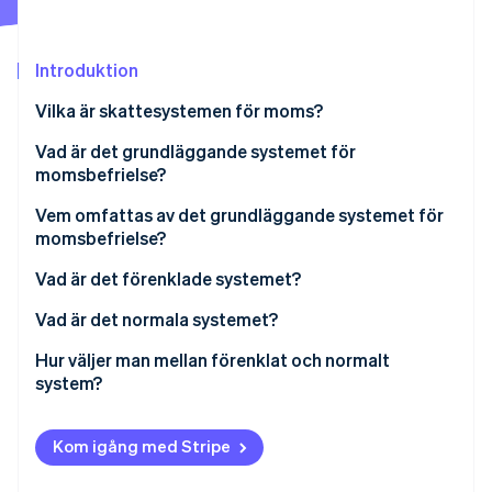
Identitetsverifiering online
Partner
Stripe App Marketplace
Introduktion
Vilka är skattesystemen för moms?
Stripe Sessions 2026
Vad är det grundläggande systemet för
Se hur Stripe bygger den ekonomiska inf
momsbefrielse?
Titta nu
Vem omfattas av det grundläggande systemet för
momsbefrielse?
Kvalificeringskrav
Vad är det förenklade systemet?
Vad är det normala systemet?
Hur väljer man mellan förenklat och normalt
system?
Kom igång med Stripe