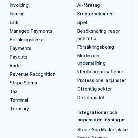
Invoicing
AI-företag
Issuing
Kreatörsekonomi
Link
Spel
Managed Payments
Besöksnäring, resor
och fritid
Betalningslänkar
Försäkringsbolag
Payments
Media och
Payouts
underhållning
Radar
Ideella organisationer
Revenue Recognition
Professionella tjänster
Stripe Sigma
Offentlig sektor
Tax
Detaljhandel
Terminal
Treasury
Integrationer och
anpassade lösningar
Stripe App Marketplace
Stripe Partner