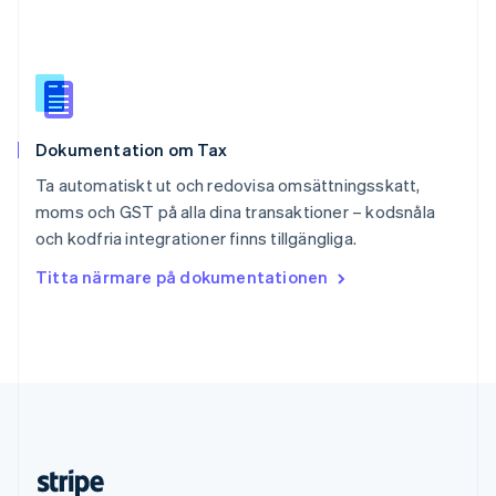
English
Slovenien
English
Italiano
Spanien
Español
English
Storbritannien
Dokumentation om Tax
English
Sverige
Ta automatiskt ut och redovisa omsättningsskatt,
Svenska
English
moms och GST på alla dina transaktioner – kodsnåla
Thailand
och kodfria integrationer finns tillgängliga.
ไทย
English
Tjeckien
Titta närmare på dokumentationen
English
Tyskland
Deutsch
English
Ungern
English
USA
English
Español
简体中文
Österrike
Deutsch
English