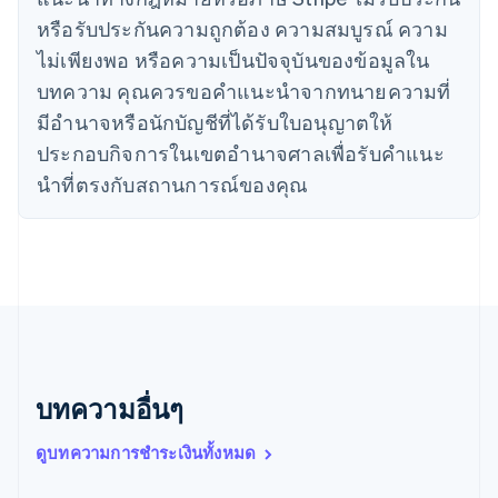
简体中文
English
หรือรับประกันความถูกต้อง ความสมบูรณ์ ความ
ไซปรัส
ไม่เพียงพอ หรือความเป็นปัจจุบันของข้อมูลใน
English
ญี่ปุ่น
บทความ คุณควรขอคําแนะนําจากทนายความที่
日本語
English
มีอํานาจหรือนักบัญชีที่ได้รับใบอนุญาตให้
เดนมาร์ก
ประกอบกิจการในเขตอํานาจศาลเพื่อรับคําแนะ
English
ไทย
นําที่ตรงกับสถานการณ์ของคุณ
ไทย
English
นอร์เวย์
English
นิวซีแลนด์
English
เนเธอร์แลนด์
Nederlands
English
บราซิล
Português
English
บทความอื่นๆ
บัลแกเรีย
English
เบลเยียม
ดูบทความการชำระเงินทั้งหมด
Nederlands
Français
Deutsch
English
โปรตุเกส