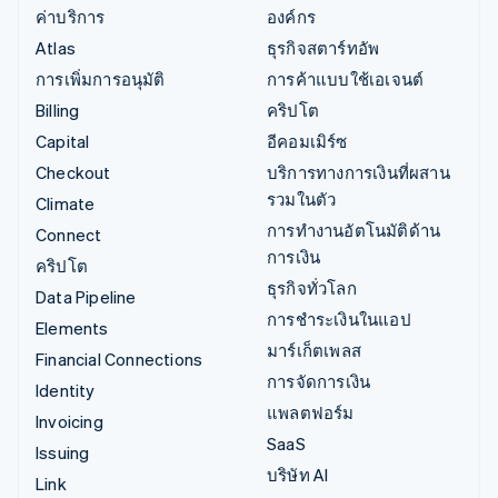
ค่าบริการ
องค์กร
Atlas
ธุรกิจสตาร์ทอัพ
การเพิ่มการอนุมัติ
การค้าแบบใช้เอเจนต์
Billing
คริปโต
Capital
อีคอมเมิร์ซ
Checkout
บริการทางการเงินที่ผสาน
รวมในตัว
Climate
การทำงานอัตโนมัติด้าน
Connect
การเงิน
คริปโต
ธุรกิจทั่วโลก
Data Pipeline
การชำระเงินในแอป
Elements
มาร์เก็ตเพลส
Financial Connections
การจัดการเงิน
Identity
แพลตฟอร์ม
Invoicing
SaaS
Issuing
บริษัท AI
Link