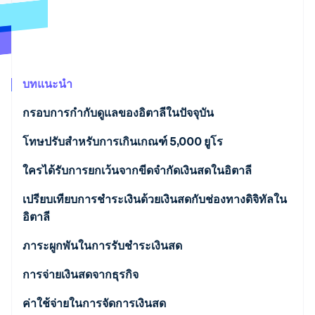
พาร์ทเนอร์
การก่อตั้งบริษัทสตาร์ทอัพ
Stripe App Marketplace
Climate
การขจัดคาร์บอน
บทแนะนำ
กรอบการกำกับดูแลของอิตาลีในปัจจุบัน
Stripe Sessions 2026
ห้ามแบ่งเงินโดยทุจริต
โทษปรับสำหรับการเกินเกณฑ์ 5,000 ยูโร
ดูว่า Stripe กำลังสร้างโครงสร้างพื้นฐานระบบเศรษฐกิจสำหรับ
AI อย่างไร
รับชมเลย
ขีดจำกัดเงินสดเพื่อป้องกันการฟอกเงิน (AML) ในปี 2025
ใครได้รับการยกเว้นจากขีดจำกัดเงินสดในอิตาลี
คือเท่าไร
เปรียบเทียบการชำระเงินด้วยเงินสดกับช่องทางดิจิทัลใน
อิตาลี
ภาระผูกพันในการรับชำระเงินสด
การจ่ายเงินสดจากธุรกิจ
เกณฑ์การฝากเงินที่กระตุ้นให้เกิดการสอบถามคือเท่าไร
ค่าใช้จ่ายในการจัดการเงินสด