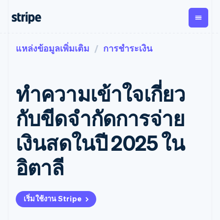
แหล่งข้อมูลเพิ่มเติม
การชำระเงิน
ตามขั้น
เอกสารประกอบ
เรียนรู้
การชำระเงิน
รายรับ
การ
แพลตฟอ
จัดการ
และ
องค์กร
Stripe Docs
บล็อก
เงิน
มาร์เก็ต
Payments
Billing
ธุรกิจสตาร์ทอัพ
ข้อมูลอ้างอิงเกี่ยวกับ API
เรื่องราวจากลูกค้า
ทำความเข้าใจเกี่ยว
การชำระเงิน
รายรับตาม
เพลส
ไลบรารีและ SDK
คู่มือ
ออนไลน์
แบบแผนล่วง
Stripe Apps
Global
Payment links
หน้า
Metronome
Payouts
Conne
กับขีดจำกัดการจ่าย
การชำร
ตามกรณีใช้งาน
การชำระเงิน
การเรียกเก็บ
เบิกจ่าย
เงินสำห
การสนับสนุน
แบบไม่ต้อง
เงินตามการ
ให้กับ
เงินสดในปี 2025 ใน
แพลตฟอ
คู่มือ
การค้าแบบใช้เอเจนต์
เขียนโค้ด
Checkout
ใช้งาน
การชำระเงิน
บุคคลที่
อีคอมเมิร์ซ
รับการสนับสนุน
UI การชำระ
ตามรอบบิล
สาม
บริการทางการเงินที่ผสาน
รับการชำระเงินออนไลน์
แพ็กเกจการสนับสนุนที่ได้
การจัดการ
อิตาลี
เงินสำเร็จรูป
รวมในตัว
ติดตั้งใช้งานการชำระเงิน
รับการจัดการ
การชำระเงิน
Elements
การทำงานอัตโนมัติด้าน
สำเร็จรูป
บริการเฉพาะทาง
องค์ประกอบ UI
ตามรอบบิล
Invoicing
การเงิน
สร้างแพลตฟอร์มหรือ
ครั้งเดียวหรือ
ที่ยืดหยุ่น
ธุรกิจทั่วโลก
มาร์เก็ตเพลส
ตามแบบแผน
วิธีการชำระ
เริ่มใช้งาน Stripe
การชำระเงินในแอป
จัดการการชำระเงินตาม
เงิน
ล่วงหน้า
Tax
มาร์เก็ตเพลส
รอบบิล
เข้าถึงได้
คิดภาษีการ
บริษัท
การจัดการเงิน
เสนอการเรียกเก็บเงินตาม