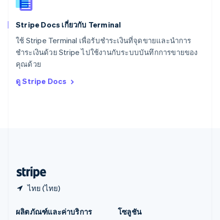
English
สิงคโปร์
Stripe Docs เกี่ยวกับ Terminal
English
简体中文
ออสเตรเลีย
ใช้ Stripe Terminal เพื่อรับชำระเงินที่จุดขายและนำการ
English
ชำระเงินด้วย Stripe ไปใช้งานกับระบบบันทึกการขายของ
ออสเตรีย
คุณด้วย
Deutsch
English
อิตาลี
ดู Stripe Docs
Italiano
English
อินเดีย
English
เอสโตเนีย
English
ไอร์แลนด์
English
ฮังการี
English
ไทย (ไทย)
ผลิตภัณฑ์และค่าบริการ
โซลูชัน