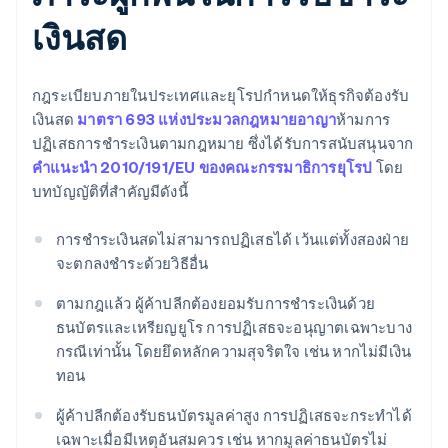
เงินสด
กฎระเบียบภายในประเทศและยุโรปกำหนดให้ธุรกิจต้องรับ
เงินสด
มาตรา 693 แห่งประมวลกฎหมายอาญา
ห้ามการ
ปฏิเสธการชำระเงินตามกฎหมาย ซึ่งได้รับการสนับสนุนจาก
คำแนะนำ 2010/191/EU ของคณะกรรมาธิการยุโรป
โดย
บทบัญญัติที่สำคัญมีดังนี้
การชำระเงินสดไม่สามารถปฏิเสธได้ เว้นแต่ทั้งสองฝ่าย
จะตกลงชำระด้วยวิธีอื่น
ตามกฎแล้ว ผู้ค้าปลีกต้องยอมรับการชำระเงินด้วย
ธนบัตรและเหรียญยูโร การปฏิเสธจะอนุญาตเฉพาะบาง
กรณีเท่านั้น โดยยึดหลักความสุจริตใจ เช่น หากไม่มีเงิน
ทอน
ผู้ค้าปลีกต้องรับธนบัตรมูลค่าสูง การปฏิเสธจะกระทำได้
เฉพาะเมื่อมีเหตุอันสมควร เช่น หากมูลค่าธนบัตรไม่