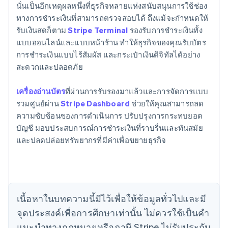
นั่นเป็นอีกเหตุผลหนึ่งที่ธุรกิจหลายแห่งสนับสนุนการใช้ช่อง
ทางการชำระเงินที่สามารถตรวจสอบได้ ถึงแม้จะกำหนดให้
รับเงินสดก็ตาม
Stripe Terminal
รองรับการชำระเงินทั้ง
แบบออนไลน์และแบบหน้าร้าน ทำให้ธุรกิจของคุณรับบัตร
การชำระเงินแบบไร้สัมผัส และกระเป๋าเงินดิจิทัลได้อย่าง
สะดวกและปลอดภัย
เครื่องอ่านบัตร
ที่ผ่านการรับรองมาแล้วและการจัดการแบบ
รวมศูนย์ผ่าน
Stripe Dashboard
ช่วยให้คุณสามารถลด
ความซับซ้อนของการดำเนินการ ปรับปรุงการกระทบยอด
บัญชี มอบประสบการณ์การชำระเงินที่ราบรื่นและทันสมัย
และปลดปล่อยทรัพยากรที่มีค่าเพื่อขยายธุรกิจ
กรีซ
English
เขตบริหารพิเศษฮ่องกง ประเทศจีน
English
简体中文
แคนาดา
English
Français
เนื้อหาในบทความนี้มีไว้เพื่อให้ข้อมูลทั่วไปและมี
โครเอเชีย
จุดประสงค์เพื่อการศึกษาเท่านั้น ไม่ควรใช้เป็นคํา
English
Italiano
จีนแผ่นดินใหญ่
แนะนําทางกฎหมายหรือภาษี Stripe ไม่รับประกัน