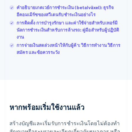
Português
English
คำอธิบายเกตเวย์การชำระเงิน (betalväxel): ธุรกิจ
โปแลนด์
อีคอมเมิร์ซของสวีเดนรับชำระเงินอย่างไร
English
ฝรั่งเศส
การติดตั้ง การบำรุงรักษา และค่าใช้จ่ายสำหรับเทอร์มิ
Français
English
นัลการชำระเงินสำหรับการล้างรถ: คู่มือสำหรับผู้ปฏิบัติ
ฟินแลนด์
งาน
English
Svenska
การจ่ายเงินสดล่วงหน้าให้กับผู้ค้า: วิธีการทำงาน วิธีการ
มอลตา
English
สมัคร และข้อควรระวัง
มาเลเซีย
English
简体中文
เม็กซิโก
Español
English
ยิบรอลตาร์
English
เยอรมนี
Deutsch
English
หากพร้อมเริ่มใช้งานแล้ว
โรมาเนีย
English
ลักเซมเบิร์ก
สร้างบัญชีและเริ่มรับการชำระเงินโดยไม่ต้องทำ
Français
Deutsch
English
ลัตเวีย
สัญญาหรือระบุรายละเอียดเกี่ยวกับธนาคาร หรือ