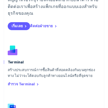
English
ติดต่อเราเพื่อสร้างแพ็กเกจที่ออกแบบเองสำหรับ
ลิกเตนสไตน์
ธุรกิจของคุณ
Deutsch
English
ลิทัวเนีย
English
เริ่มเลย
ติดต่อฝ่ายขาย
สเปน
Español
English
สโลวาเกีย
English
สโลวีเนีย
English
Italiano
สวิตเซอร์แลนด์
Deutsch
Français
Italiano
English
Terminal
สวีเดน
สร้างประสบการณ์การซื้อสินค้าที่สอดคล้องกันบนทุกช่อง
Svenska
English
ทาง ไม่ว่าจะโต้ตอบกับลูกค้าทางออนไลน์หรือที่จุดขาย
สหรัฐอเมริกา
English
Español
简体中文
สำรวจ Terminal
สหรัฐอาหรับเอมิเรตส์
English
สหราชอาณาจักร
English
สาธารณรัฐเช็ก