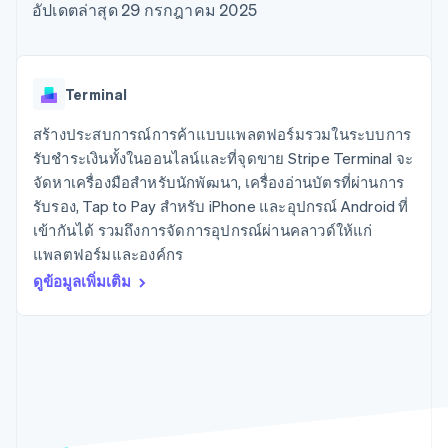
มากกว่า 125
ขายและ VAT
อัปเดตล่าสุด 29 กรกฎาคม 2025
แพลตฟอร์ม
การใช้งาน
รายการ
Authorization
อัตโนมัติ
Revenue
แผนงานผลิตภัณฑ์
SaaS
ออกบัตรที่มีสเตเบิลคอยน์
Boost
Recognition
การประชุมประจำปีแบบ
รองรับอยู่
ยกระดับการ
เซสชัน
จัดเตรียมและจัดการ
ระบบ
ยอมรับการ
ตำแหน่งงาน
บริการด้วยเอเจนต์
Terminal
อัตโนมัติ
ชำระเงิน
Link
ห้องข่าว
ตามอุตสาหกรรม
การชำระเงินที่
สำหรับการ
Stripe
Stripe Press
สร้างประสบการณ์การค้าแบบแพลตฟอร์มรวมในระบบการ
Sigma
รวดเร็วขึ้น
ทำบัญชี
รายงานที่
บริษัท AI
รับชำระเงินทั้งในออนไลน์และที่จุดขาย Stripe Terminal จะ
แหล่งข้อมูล
ออกแบบเอง
แวดวงครีเอเตอร์
จัดหาเครื่องมือสำหรับนักพัฒนา, เครื่องอ่านบัตรที่ผ่านการ
Data
เกม
การติดต่อ
รับรอง, Tap to Pay สำหรับ iPhone และอุปกรณ์ Android ที่
Pipeline
การบริการ การเดินทาง
การเชื่อมต่อการทำงาน
การซิงค์
และสันทนาการ
แอป
เข้ากันได้ รวมถึงการจัดการอุปกรณ์ผ่านคลาวด์ให้แก่
ติดต่อฝ่ายขาย
ข้อมูล
ประกันภัย
ตัวอย่างโค้ด
สมัครเป็นพาร์ทเนอร์
แพลตฟอร์มและองค์กร
สื่อและความบันเทิง
บล็อกของนักพัฒนา
ดูข้อมูลเพิ่มเติม
องค์กรไม่แสวงผลกำไร
สถานะ API
บริการเฉพาะทาง
ภาครัฐ
เพิ่มเติม
ธุรกิจค้าปลีก
Product roadmap
ดูสิ่งที่กำลังจะมาถึง
Radar
ระบบนิเวศ
การป้องกันการฉ้อโกง
Atlas