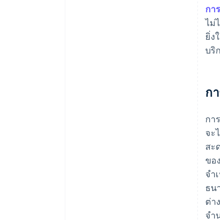
การ
ไม่ไ
ยิ่
บริ
กา
การ
จะไ
สะด
ของ
จํา
ธนา
ต่า
จำน