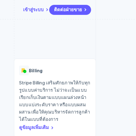
เข้าสู่ระบบ
ติดต่อฝ่ายขาย
แหล่งข้อมูล
ระบบนิเวศ
การติดต่อ
มาร์เก็ตเพลส
เพิ่มเติม
การเชื่อมต่อการทำงานแอป
พาร์ทเนอร์
ติดต่อฝ่ายขาย
Product roadmap
น
ตัวอย่างโค้ด
Stripe App Marketplace
สมัครเป็นพาร์ทเนอร์
ดูสิ่งที่กำลังจะมาถึง
ำหรับแพลตฟอร์ม
บล็อกของนักพัฒนา
ันทนาการ
สถานะ API
Radar
การป้องกันการฉ้อโกง
Billing
Atlas
การก่อตั้งบริษัทสตาร์ทอัพ
Stripe Billing เสริมศักยภาพให้กับทุก
รูปแบบค่าบริการ ไม่ว่าจะเป็นแบบ
Climate
การขจัดคาร์บอน
เรียกเก็บเงินตามแบบแผนล่วงหน้า
แบบแบ่งระดับราคา หรือแบบผสม
ผสาน เพื่อให้คุณบริหารจัดการลูกค้า
ได้ในแบบที่ต้องการ
ดูข้อมูลเพิ่มเติม