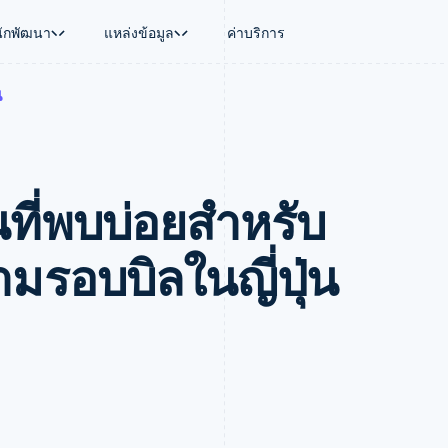
นักพัฒนา
แหล่งข้อมูล
ค่าบริการ
น
ใช้งาน
นุน
คู่มือ
ตามอุตสาหกรรม
บริษัท
การจัดการเงิน
แพลตฟอร์มและ
บใช้เอเจนต์
นับสนุน
รับการชำระเงินออนไลน์
บริษัท AI
แผนงานผลิตภัณฑ์
Global Payouts
Connect
์ซ
ารสนับสนุนที่ได้รับการจัดการ
ติดตั้งใช้งานการชำระเงินสำเร็จรูป
แวดวงครีเอเตอร์
การประชุมประจำปีแบบเซสชั
วงหน้า
เบิกจ่ายให้กับบุคคลที่สาม
การชำระเงินส
งการเงินที่ผสานรวมในตัว
ฉพาะทาง
สร้างแพลตฟอร์มหรือมาร์เก็ตเพลส
เกม
ตำแหน่งงาน
นที่พบบ่อยสําหรับ
อัตโนมัติด้านการเงิน
จัดการการชำระเงินตามรอบบิล
การบริการ การเดินทาง และส
ห้องข่าว
การใช้งาน
วโลก
เสนอการเรียกเก็บเงินตามการใช้งาน
Stripe Press
บิล
เงินในแอป
ออกบัตรที่มีสเตเบิลคอยน์รองรับอยู่
ประกันภัย
งินตามรอบ
เพลส
จัดเตรียมและจัดการบริการด้วยเอเจนต์
สื่อและความบันเทิง
มรอบบิลในญี่ปุ่น
รเงิน
องค์กรไม่แสวงผลกำไร
ร์ม
บริการเฉพาะทาง
บแผนล่วง
ภาครัฐ
ธุรกิจค้าปลีก
VAT
on
การทำบัญชี