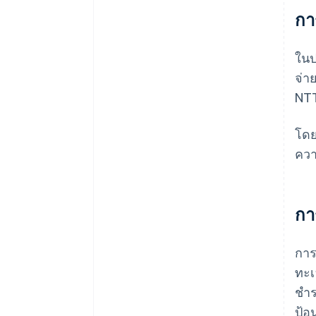
กา
ในป
จ่า
NTT
โดย
ควา
การ
การ
ทะเ
ชำร
ป้อ