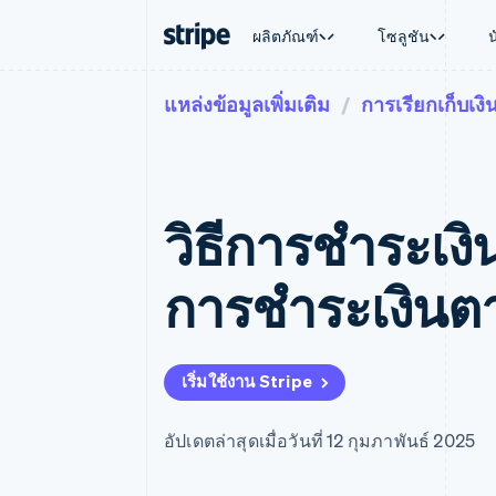
ผลิตภัณฑ์
โซลูชัน
แหล่งข้อมูลเพิ่มเติม
การเรียกเก็บเงิ
ตามขั้น
เอกสารประกอบ
เรียนรู้
ตามกรณี
การสนับส
การชำระเงิน
รายรับ
องค์กร
Stripe Docs
บล็อก
การค้าแบ
รับการส
Payments
Billing
ธุรกิจสตาร์ทอัพ
ข้อมูลอ้างอิงเกี่ยวกับ API
เรื่องราวจากลูกค้า
อีคอมเมิร
แพ็กเกจก
การชำระเงินออนไลน์
รายรับตามแบบแผนล่
ไลบรารีและ SDK
คู่มือ
บริการทา
บริการเ
Payment links
Metronome
Stripe Apps
วิธีการชําระเงิ
การทำงาน
การชำระเงินแบบไม่ต้องเขียน
การเรียกเก็บเงินตาม
ธุรกิจทั่
โค้ด
การชำระเงินตามรอบ
การชำระ
การจัดการการชำระเ
Checkout
มาร์เก็ต
การชําระเงินตา
UI การชำระเงินสำเร็จรูป
บิล
การจัดกา
Elements
Invoicing
แพลตฟอ
องค์ประกอบ UI ที่ยืดหยุ่น
ครั้งเดียวหรือตามแบ
SaaS
วิธีการชำระเงิน
หน้า
เข้าถึงได้มากกว่า 125 รายการ
Tax
เริ่มใช้งาน Stripe
Authorization Boost
คิดภาษีการขายและ 
ยกระดับการยอมรับการชำระเงิน
อัตโนมัติ
Link
Revenue Recogniti
อัปเดตล่าสุดเมื่อวันที่ 12 กุมภาพันธ์ 2025
การชำระเงินที่รวดเร็วขึ้น
ระบบอัตโนมัติสำหรับ
Stripe Sigma