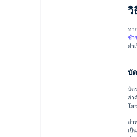
ว
หาก
ชํา
สำเ
บั
บัต
สํา
โยช
สํา
เป็