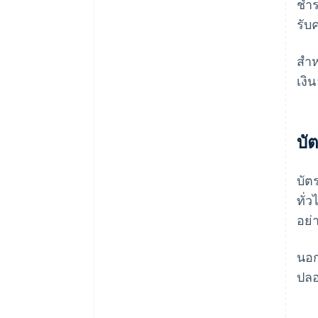
ชำร
รับ
สํา
เงิ
บั
บัต
ทั่
อย่
นอก
ปลอ