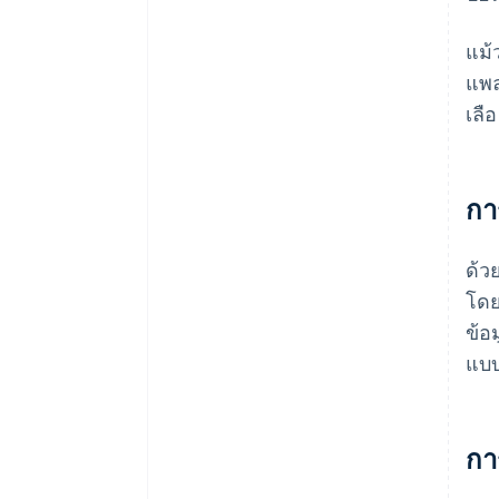
แม้
แพล
เลื
กา
ด้ว
โดย
ข้อ
แบบ
กา