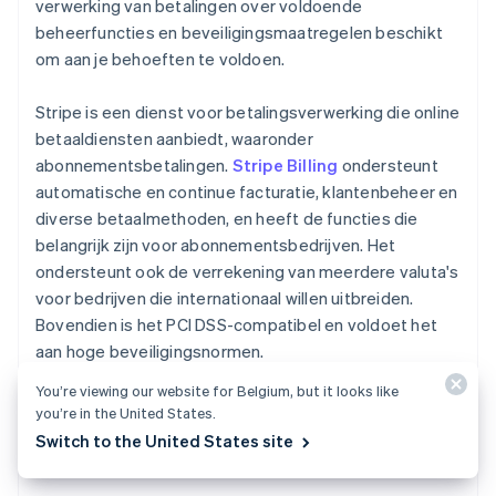
verwerking van betalingen over voldoende
beheerfuncties en beveiligingsmaatregelen beschikt
om aan je behoeften te voldoen.
Stripe is een dienst voor betalingsverwerking die online
betaaldiensten aanbiedt, waaronder
abonnementsbetalingen.
Stripe Billing
ondersteunt
automatische en continue facturatie, klantenbeheer en
diverse betaalmethoden, en heeft de functies die
belangrijk zijn voor abonnementsbedrijven. Het
ondersteunt ook de verrekening van meerdere valuta's
voor bedrijven die internationaal willen uitbreiden.
Bovendien is het PCI DSS-compatibel en voldoet het
aan hoge beveiligingsnormen.
You’re viewing our website for Belgium, but it looks like
Overweeg Stripe om je te ondersteunen bij het
you’re in the United States.
uitbreiden van je abonnementsactiviteiten.
Switch to the United States site
Australië