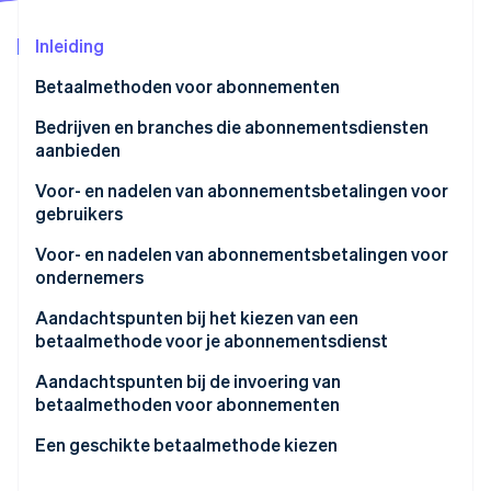
Oprichting van een start-up
Inleiding
Climate
Ecosysteem
CO₂-verwijdering
Betaalmethoden voor abonnementen
Partners
Identity
Stripe App Marketplace
Creditcard
Bedrijven en branches die abonnementsdiensten
Online identiteitsverificatie
aanbieden
Debitcard
Video- en muziekstreamingdiensten
Voor- en nadelen van abonnementsbetalingen voor
Rechtstreekse facturatie door vervoerder (DCB)
gebruikers
Creative Cloud
Betalingen met gebruikers-ID
Voordelen
Voor- en nadelen van abonnementsbetalingen voor
Stripe Sessions 2026
Sportscholen
Ontdek hoe Stripe de economische infrastructuu
ondernemers
Automatische incasso
Nadelen
Nu bekijken
Voordelen
Aandachtspunten bij het kiezen van een
Betaling in een supermarkt
betaalmethode voor je abonnementsdienst
Nadelen
Onder rembours (COD)
Overweeg andere betaalmethoden dan creditcards
Aandachtspunten bij de invoering van
betaalmethoden voor abonnementen
Cadeaubon
Automatiseer je processen
Focus op abonnementsbeheer
Een geschikte betaalmethode kiezen
Prepaidkaart
Gebruik van diensten voor betalingsverwerking
Implementeer betaalmethoden op basis van de