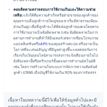
คอยติดตามตรวจสอบการใช้งานเกินและให้ความช่วย
เหลือ:
แจ้งให้ทีมความสําเร็จหรือฝ่ายขายของลูกค้าของ
คุณทราบเมื่อลูกค้ารายใหญ่ของเขาเริ่มมีค่าธรรมเนียม
ส่วนเกินสูง เพื่อที่ลูกค้าจะได้ติดต่อลูกค้าของตนโดยตรง
การใช้งานอาจเป็นข้อผิดพลาด (เช่น ข้อผิดพลาดในการ
ผสานการทํางานที่ทําให้อินเทอร์เฟซการเขียนโปรแกรม
แอปพลิเคชันหรือ
API
) ของคุณสร้างสแปม หรืออาจเป็น
โอกาสที่จะเสนอสัญญาที่มีมูลค่าสูงขึ้น แพลตฟอร์มการ
เรียกเก็บเงินออนไลน์สามารถส่งการแจ้งเตือนภายในไป
กรีซ
ยังทีมเหล่านี้หรือทริกเกอร์ขั้นตอนการทํางานอัตโนมัติ
English
เขตบริหารพิเศษฮ่องกง ประเทศจีน
เช่น โดยการสร้างงานในระบบการจัดการความสัมพันธ์
English
简体中文
ลูกค้า (CRM) เมื่อบัญชีใช้งานเกิน 110% ของการจัดสรร
แคนาดา
English
Français
โครเอเชีย
English
Italiano
จีนแผ่นดินใหญ่
เนื้อหาในบทความนี้มีไว้เพื่อให้ข้อมูลทั่วไปและมี
简体中文
English
ไซปรัส
จุดประสงค์เพื่อการศึกษาเท่านั้น ไม่ควรใช้เป็นคํา