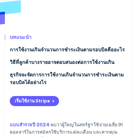
พาร์ทเนอร์
การก่อตั้งบริษัทสตาร์ทอัพ
Stripe App Marketplace
Climate
การขจัดคาร์บอน
บทแนะนำ
การใช้งานเกินจํานวนการชําระเงินตามรอบบิลคืออะไร
Stripe Sessions 2026
ดูว่า Stripe กำลังสร้างโครงสร้างพื้นฐานระบบเศรษฐกิจสำหรับ
วิธีที่ลูกค้าบางรายอาจตอบสนองต่อการใช้งานเกิน
AI อย่างไร
รับชมเลย
ธุรกิจจะจัดการการใช้งานเกินจํานวนการชําระเงินตาม
รอบบิลได้อย่างไร
เริ่มใช้งาน Stripe
แบบสํารวจปี 2024
พบว่าผู้ใหญ่ในสหรัฐฯ ใช้จ่ายเฉลี่ย 91
ดอลลาร์ในการสมัครใช้บริการแต่ละเดือน และหากคุณ