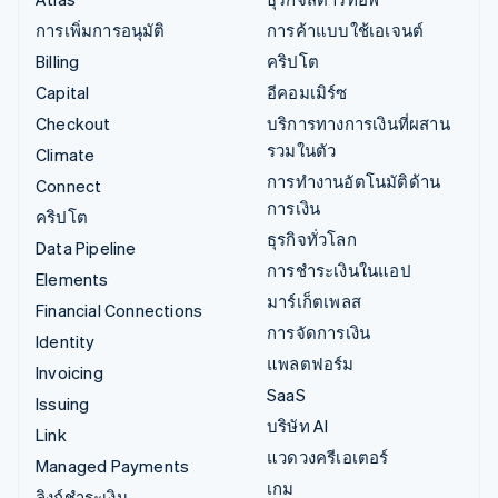
การเพิ่มการอนุมัติ
การค้าแบบใช้เอเจนต์
Billing
คริปโต
Capital
อีคอมเมิร์ซ
Checkout
บริการทางการเงินที่ผสาน
รวมในตัว
Climate
การทำงานอัตโนมัติด้าน
Connect
การเงิน
คริปโต
ธุรกิจทั่วโลก
Data Pipeline
การชำระเงินในแอป
Elements
มาร์เก็ตเพลส
Financial Connections
การจัดการเงิน
Identity
แพลตฟอร์ม
Invoicing
SaaS
Issuing
บริษัท AI
Link
แวดวงครีเอเตอร์
Managed Payments
เกม
ลิงก์ชำระเงิน