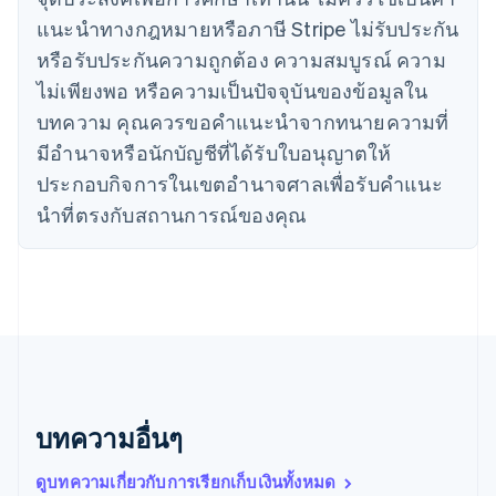
English
แนะนําทางกฎหมายหรือภาษี Stripe ไม่รับประกัน
ญี่ปุ่น
หรือรับประกันความถูกต้อง ความสมบูรณ์ ความ
日本語
English
เดนมาร์ก
ไม่เพียงพอ หรือความเป็นปัจจุบันของข้อมูลใน
English
บทความ คุณควรขอคําแนะนําจากทนายความที่
ไทย
ไทย
English
มีอํานาจหรือนักบัญชีที่ได้รับใบอนุญาตให้
นอร์เวย์
ประกอบกิจการในเขตอํานาจศาลเพื่อรับคําแนะ
English
นิวซีแลนด์
นําที่ตรงกับสถานการณ์ของคุณ
English
เนเธอร์แลนด์
Nederlands
English
บราซิล
Português
English
บัลแกเรีย
English
เบลเยียม
Nederlands
Français
Deutsch
English
บทความอื่นๆ
โปรตุเกส
Português
English
ดูบทความเกี่ยวกับการเรียกเก็บเงินทั้งหมด
โปแลนด์