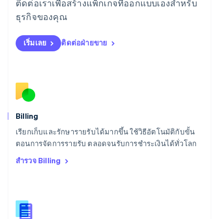
ติดต่อเราเพื่อสร้างแพ็กเกจที่ออกแบบเองสำหรับ
Deutsch
English
ลิทัวเนีย
ธุรกิจของคุณ
English
สเปน
เริ่มเลย
ติดต่อฝ่ายขาย
Español
English
สโลวาเกีย
English
สโลวีเนีย
English
Italiano
สวิตเซอร์แลนด์
Deutsch
Français
Italiano
English
สวีเดน
Billing
Svenska
English
เรียกเก็บและรักษารายรับได้มากขึ้น ใช้วิธีอัตโนมัติกับขั้น
สหรัฐอเมริกา
English
Español
简体中文
ตอนการจัดการรายรับ ตลอดจนรับการชำระเงินได้ทั่วโลก
สหรัฐอาหรับเอมิเรตส์
สำรวจ Billing
English
สหราชอาณาจักร
English
สาธารณรัฐเช็ก
English
สิงคโปร์