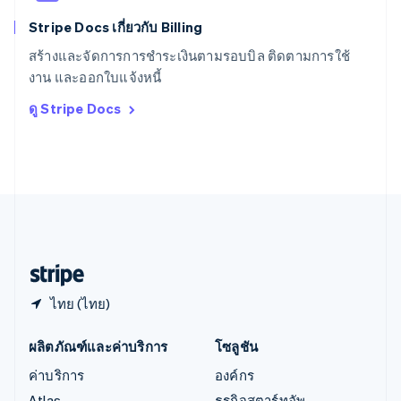
English
简体中文
Stripe Docs เกี่ยวกับ Billing
ออสเตรเลีย
English
สร้างและจัดการการชำระเงินตามรอบบิล ติดตามการใช้
ออสเตรีย
งาน และออกใบแจ้งหนี้
Deutsch
English
อิตาลี
ดู Stripe Docs
Italiano
English
อินเดีย
English
เอสโตเนีย
English
ไอร์แลนด์
English
ฮังการี
English
ไทย (ไทย)
ผลิตภัณฑ์และค่าบริการ
โซลูชัน
ค่าบริการ
องค์กร
Atlas
ธุรกิจสตาร์ทอัพ