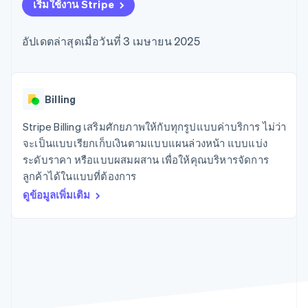
มากกว่า 125
ขายและ VAT
เริ่มใช้งาน Stripe
แพลตฟอร์ม
การใช้งาน
รายการ
Authorization
อัตโนมัติ
Revenue
แผนงานผลิตภัณฑ์
SaaS
ออกบัตรที่มีสเตเบิลคอยน์
Boost
Recognition
การประชุมประจำปีแบบ
รองรับอยู่
อัปเดตล่าสุดเมื่อวันที่ 3 เมษายน 2025
ยกระดับการ
เซสชัน
จัดเตรียมและจัดการ
ระบบ
ยอมรับการ
ตำแหน่งงาน
บริการด้วยเอเจนต์
อัตโนมัติ
ชำระเงิน
Link
ห้องข่าว
ตามอุตสาหกรรม
การชำระเงินที่
สำหรับการ
Stripe
Stripe Press
Sigma
รวดเร็วขึ้น
ทำบัญชี
Billing
รายงานที่
บริษัท AI
แหล่งข้อมูล
ออกแบบเอง
แวดวงครีเอเตอร์
Stripe Billing เสริมศักยภาพให้กับทุกรูปแบบค่าบริการ ไม่ว่า
Data
เกม
การติดต่อ
จะเป็นแบบเรียกเก็บเงินตามแบบแผนล่วงหน้า แบบแบ่ง
Pipeline
การบริการ การเดินทาง
การเชื่อมต่อการทำงาน
การซิงค์
และสันทนาการ
แอป
ระดับราคา หรือแบบผสมผสาน เพื่อให้คุณบริหารจัดการ
ติดต่อฝ่ายขาย
ข้อมูล
ประกันภัย
ตัวอย่างโค้ด
สมัครเป็นพาร์ทเนอร์
ลูกค้าได้ในแบบที่ต้องการ
สื่อและความบันเทิง
บล็อกของนักพัฒนา
องค์กรไม่แสวงผลกำไร
สถานะ API
ดูข้อมูลเพิ่มเติม
บริการเฉพาะทาง
ภาครัฐ
เพิ่มเติม
ธุรกิจค้าปลีก
Product roadmap
ดูสิ่งที่กำลังจะมาถึง
Radar
ระบบนิเวศ
การป้องกันการฉ้อโกง
Atlas