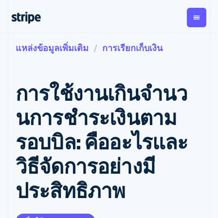
แหล่งข้อมูลเพิ่มเติม
การเรียกเก็บเงิน
ตามขั้น
เอกสารประกอบ
เรียนรู้
การชำระเงิน
รายรับ
การ
แพลตฟอ
จัดการ
และ
องค์กร
Stripe Docs
บล็อก
เงิน
มาร์เก็ต
Payments
Billing
ธุรกิจสตาร์ทอัพ
ข้อมูลอ้างอิงเกี่ยวกับ API
เรื่องราวจากลูกค้า
การใช้งานเกินจํานว
การชำระเงิน
รายรับตาม
เพลส
ไลบรารีและ SDK
คู่มือ
ออนไลน์
แบบแผนล่วง
Stripe Apps
Global
Payment links
หน้า
Metronome
Payouts
Conne
นการชําระเงินตาม
การชำร
ตามกรณีใช้งาน
การชำระเงิน
การเรียกเก็บ
เบิกจ่าย
เงินสำห
การสนับสนุน
แบบไม่ต้อง
เงินตามการ
ให้กับ
รอบบิล: คืออะไรและ
แพลตฟอ
คู่มือ
การค้าแบบใช้เอเจนต์
เขียนโค้ด
Checkout
ใช้งาน
การชำระเงิน
บุคคลที่
อีคอมเมิร์ซ
รับการสนับสนุน
UI การชำระ
ตามรอบบิล
สาม
บริการทางการเงินที่ผสาน
รับการชำระเงินออนไลน์
แพ็กเกจการสนับสนุนที่ได้
การจัดการ
วิธีจัดการอย่างมี
เงินสำเร็จรูป
รวมในตัว
ติดตั้งใช้งานการชำระเงิน
รับการจัดการ
การชำระเงิน
Elements
การทำงานอัตโนมัติด้าน
สำเร็จรูป
บริการเฉพาะทาง
องค์ประกอบ UI
ตามรอบบิล
Invoicing
ประสิทธิภาพ
การเงิน
สร้างแพลตฟอร์มหรือ
ครั้งเดียวหรือ
ที่ยืดหยุ่น
ธุรกิจทั่วโลก
มาร์เก็ตเพลส
ตามแบบแผน
วิธีการชำระ
การชำระเงินในแอป
จัดการการชำระเงินตาม
เงิน
ล่วงหน้า
Tax
มาร์เก็ตเพลส
รอบบิล
เข้าถึงได้
คิดภาษีการ
บริษัท
การจัดการเงิน
เสนอการเรียกเก็บเงินตาม