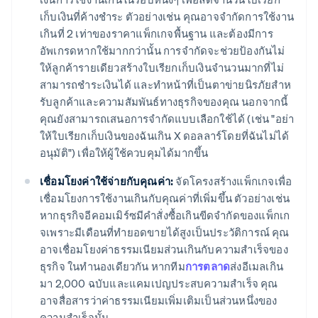
เก็บเงินที่ค้างชำระ ตัวอย่างเช่น คุณอาจจำกัดการใช้งาน
เกินที่ 2 เท่าของราคาแพ็กเกจพื้นฐาน และต้องมีการ
อัพเกรดหากใช้มากกว่านั้น การจำกัดจะช่วยป้องกันไม่
ให้ลูกค้ารายเดียวสร้างใบเรียกเก็บเงินจํานวนมากที่ไม่
สามารถชําระเงินได้ และทําหน้าที่เป็นตาข่ายนิรภัยสําห
รับลูกค้าและความสัมพันธ์ทางธุรกิจของคุณ นอกจากนี้
คุณยังสามารถเสนอการจำกัดแบบเลือกใช้ได้ (เช่น "อย่า
ให้ใบเรียกเก็บเงินของฉันเกิน X ดอลลาร์โดยที่ฉันไม่ได้
อนุมัติ") เพื่อให้ผู้ใช้ควบคุมได้มากขึ้น
เชื่อมโยงค่าใช้จ่ายกับคุณค่า:
จัดโครงสร้างแพ็กเกจเพื่อ
เชื่อมโยงการใช้งานเกินกับคุณค่าที่เพิ่มขึ้น ตัวอย่างเช่น
หากธุรกิจอีคอมเมิร์ซมีคำสั่งซื้อเกินขีดจำกัดของแพ็กเก
จเพราะมีเดือนที่ทำยอดขายได้สูงเป็นประวัติการณ์ คุณ
อาจเชื่อมโยงค่าธรรมเนียมส่วนเกินกับความสำเร็จของ
ธุรกิจ ในทํานองเดียวกัน หากทีม
การตลาด
ส่งอีเมลเกิน
มา 2,000 ฉบับและแคมเปญประสบความสําเร็จ คุณ
อาจสื่อสารว่าค่าธรรมเนียมเพิ่มเติมเป็นส่วนหนึ่งของ
ความสําเร็จนั้น