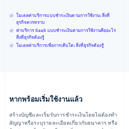
English
ฝรั่งเศส
Français
English
โมเดลค่าบริการแบบชําระเงินตามการใช้งาน: สิ่งที่
ฟินแลนด์
ธุรกิจควรทราบ
English
Svenska
ค่าบริการ SaaS แบบชําระเงินตามการใช้งานคืออะไร
มอลตา
สิ่งที่ธุรกิจต้องรู้
English
มาเลเซีย
โมเดลค่าบริการเพื่อการเติบโต: สิ่งที่ธุรกิจต้องรู้
English
简体中文
เม็กซิโก
Español
English
ยิบรอลตาร์
English
เยอรมนี
Deutsch
English
โรมาเนีย
หากพร้อมเริ่มใช้งานแล้ว
English
ลักเซมเบิร์ก
Français
Deutsch
English
สร้างบัญชีและเริ่มรับการชำระเงินโดยไม่ต้องทำ
ลัตเวีย
English
สัญญาหรือระบุรายละเอียดเกี่ยวกับธนาคาร หรือ
ลิกเตนสไตน์