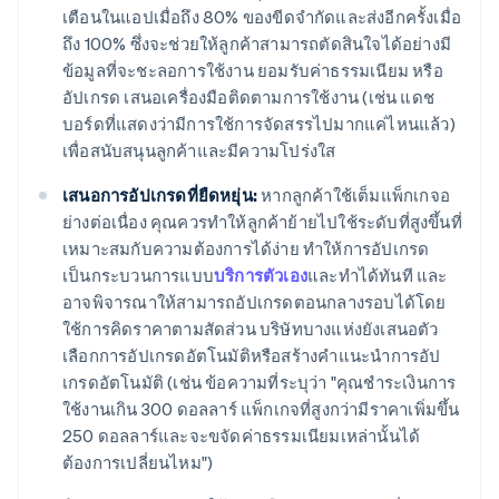
เตือนในแอปเมื่อถึง 80% ของขีดจำกัดและส่งอีกครั้งเมื่อ
ถึง 100% ซึ่งจะช่วยให้ลูกค้าสามารถตัดสินใจได้อย่างมี
ข้อมูลที่จะชะลอการใช้งาน ยอมรับค่าธรรมเนียม หรือ
อัปเกรด เสนอเครื่องมือติดตามการใช้งาน (เช่น แดช
บอร์ดที่แสดงว่ามีการใช้การจัดสรรไปมากแค่ไหนแล้ว)
เพื่อสนับสนุนลูกค้าและมีความโปร่งใส
เสนอการอัปเกรดที่ยืดหยุ่น:
หากลูกค้าใช้เต็มแพ็กเกจอ
ย่างต่อเนื่อง คุณควรทำให้ลูกค้าย้ายไปใช้ระดับที่สูงขึ้นที่
เหมาะสมกับความต้องการได้ง่าย ทำให้การอัปเกรด
เป็นกระบวนการแบบ
บริการตัวเอง
และทำได้ทันที และ
อาจพิจารณาให้สามารถอัปเกรดตอนกลางรอบได้โดย
ใช้การคิดราคาตามสัดส่วน บริษัทบางแห่งยังเสนอตัว
เลือกการอัปเกรดอัตโนมัติหรือสร้างคําแนะนําการอัป
เกรดอัตโนมัติ (เช่น ข้อความที่ระบุว่า "คุณชําระเงินการ
ใช้งานเกิน 300 ดอลลาร์ แพ็กเกจที่สูงกว่ามีราคาเพิ่มขึ้น
250 ดอลลาร์และจะขจัดค่าธรรมเนียมเหล่านั้นได้
ต้องการเปลี่ยนไหม")