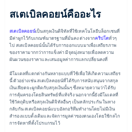
สเตเบิลคอยน์คืออะไร
สเตเบิลคอยน์
เป็นสกุลเงินดิจิทัลที่ใช้เทคโนโลยีบล็อกเชนที่
มีค่าผูกไว้กับเกณฑ์มาตรฐานที่มั่นคง ต่างจาก
คริปโต
ทั่วๆ
ไป สเตเบิลคอยน์นั้นได้รับการออกแบบมาเพื่อเสถียรภาพ
ของราคามากกว่าการแข็งค่า มีจุดมุ่งหมายเพื่อลดความ
ผันผวนของราคาและเสนอมูลค่าการแลกเปลี่ยนคงที่
มีโมเดลที่แตกต่างกันหลายแบบที่ใช้เพื่อให้เกิดความเสถียร
นี้ ตัวอย่างเช่น สเตเบิลคอยน์ที่ได้รับการสนับสนุนจากสกุล
เงินเฟียตจะผูกติดกับสกุลเงินนั้นๆ ซึ่งหมายความว่าได้รับ
การคุ้มครองโดยสินทรัพย์ที่แท้จริง นอกจากนี้ยังมีโมเดลที่
ใช้วัตถุดิบหรือสกุลเงินดิจิทัลอื่นๆ เป็นหลักประกัน ในทาง
กลับกัน สเตเบิลคอยน์แบบอัลกอริทึมทำงานโดยไม่มีเงิน
สำรองแบบดั้งเดิมและจัดการมูลค่าของตนเองโดยใช้กลไก
การจัดหาที่ตั้งโปรแกรมไว้