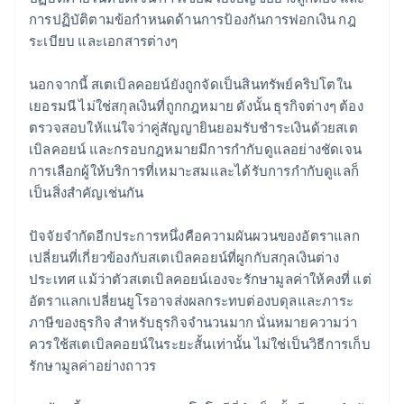
การปฏิบัติตามข้อกำหนดด้านการป้องกันการฟอกเงิน กฎ
ระเบียบ และเอกสารต่างๆ
นอกจากนี้ สเตเบิลคอยน์ยังถูกจัดเป็นสินทรัพย์คริปโตใน
เยอรมนี ไม่ใช่สกุลเงินที่ถูกกฎหมาย ดังนั้น ธุรกิจต่างๆ ต้อง
ตรวจสอบให้แน่ใจว่าคู่สัญญายินยอมรับชำระเงินด้วยสเต
เบิลคอยน์ และกรอบกฎหมายมีการกำกับดูแลอย่างชัดเจน
การเลือกผู้ให้บริการที่เหมาะสมและได้รับการกำกับดูแลก็
เป็นสิ่งสำคัญเช่นกัน
ปัจจัยจำกัดอีกประการหนึ่งคือความผันผวนของอัตราแลก
เปลี่ยนที่เกี่ยวข้องกับสเตเบิลคอยน์ที่ผูกกับสกุลเงินต่าง
ประเทศ แม้ว่าตัวสเตเบิลคอยน์เองจะรักษามูลค่าให้คงที่ แต่
อัตราแลกเปลี่ยนยูโรอาจส่งผลกระทบต่องบดุลและภาระ
ภาษีของธุรกิจ สำหรับธุรกิจจำนวนมาก นั่นหมายความว่า
ควรใช้สเตเบิลคอยน์ในระยะสั้นเท่านั้น ไม่ใช่เป็นวิธีการเก็บ
รักษามูลค่าอย่างถาวร