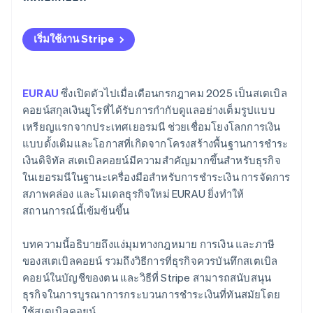
การประเมินมูลค่าเริ่มต้น
แนวปฏิบัติที่ดีที่สุด: ซัพพลายเออร์อุตสาหกรรมระหว่าง
การประเมินมูลค่าในเวลาต่อมา
เริ่มใช้งาน Stripe
ประเทศ
การประเมินมูลค่า ณ วันสิ้นงวดบัญชี
แนวทางปฏิบัติที่ดีที่สุด: แพลตฟอร์มอีคอมเมิร์ซกับลูกค้า
ต่างประเทศ
กำไรและขาดทุน
EURAU
ซึ่งเปิดตัวไปเมื่อเดือนกรกฎาคม 2025 เป็นสเตเบิล
คอยน์สกุลเงินยูโรที่ได้รับการกำกับดูแลอย่างเต็มรูปแบบ
แนวทางปฏิบัติที่ดีที่สุด: การเรียกเก็บเงิน B2B อัตโนมัติใน
การเปิดเผยข้อมูลในหมายเหตุประกอบงบการเงินประจำ
เหรียญแรกจากประเทศเยอรมนี ช่วยเชื่อมโยงโลกการเงิน
ด้านโลจิสติกส์
ปี
แบบดั้งเดิมและโอกาสที่เกิดจากโครงสร้างพื้นฐานการชำระ
เงินดิจิทัล สเตเบิลคอยน์มีความสำคัญมากขึ้นสำหรับธุรกิจ
ข้อจำกัดในทางปฏิบัติ
ในเยอรมนีในฐานะเครื่องมือสำหรับการชำระเงิน การจัดการ
สภาพคล่อง และโมเดลธุรกิจใหม่ EURAU ยิ่งทำให้
สถานการณ์นี้เข้มข้นขึ้น
บทความนี้อธิบายถึงแง่มุมทางกฎหมาย การเงิน และภาษี
ของสเตเบิลคอยน์ รวมถึงวิธีการที่ธุรกิจควรบันทึกสเตเบิล
คอยน์ในบัญชีของตน และวิธีที่ Stripe สามารถสนับสนุน
ธุรกิจในการบูรณาการกระบวนการชำระเงินที่ทันสมัยโดย
ใช้สเตเบิลคอยน์