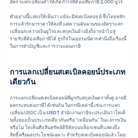
อัตราแลกเปลี่ยนทำให้เกิดกำไรที่ต้องเสียภาษี 2,000 ยูโร
ตัวอย่างนี้แสดงให้เห็นว่า แม้จะมีสเตเบิลคอยน์ ซึ่งโดยหลัก
การแล้วรักษาราคาให้คงที่ แต่ความผันผวนของอัตราแลก
เปลี่ยนระหว่างเงินยูโรและสกุลเงินอ้างอิงก็อาจนำไปสู่
รายรับที่ต้องเสียภาษีได้ ธุรกิจในเยอรมนีควรคำนึงถึงเรื่องนี้
ในการทำบัญชีและการวางแผนภาษี
การแลกเปลี่ยนสเตเบิลคอยน์ประเภท
เดียวกัน
การแลกเปลี่ยนสเตเบิลคอยน์ที่ผูกกับสกุลเงินตราทั้งคู่ อาจมี
ผลกระทบต่อภาษีได้เช่นกัน ในกรณีเหล่านี้ เช่น การแลก
เปลี่ยน USDC เป็น
USDT
สำนักงานภาษีจะประเมินว่าโทเค็
นทั้งสองเป็นประเภทเดียวกันหรือ “เหมือนกัน” ในแง่การเงิน
หรือไม่ โทเค็นคือสินทรัพย์ดิจิทัลบนบล็อกเชนที่แสดงถึง
สิทธิ์หรือผลประโยชน์เฉพาะ สำหรับสเตเบิลคอยน์แล้ว โดย