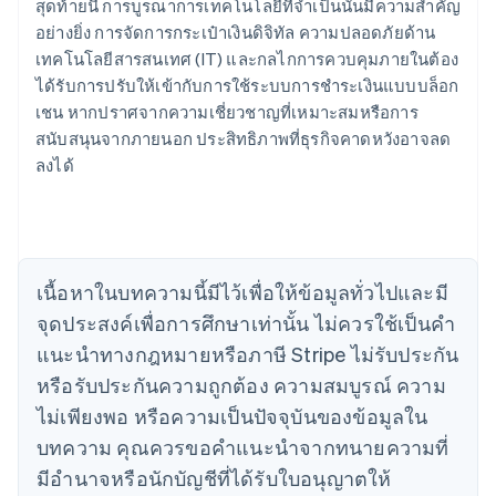
สุดท้ายนี้ การบูรณาการเทคโนโลยีที่จำเป็นนั้นมีความสำคัญ
อย่างยิ่ง การจัดการกระเป๋าเงินดิจิทัล ความปลอดภัยด้าน
กรีซ
เทคโนโลยีสารสนเทศ (IT) และกลไกการควบคุมภายในต้อง
English
เขตบริหารพิเศษฮ่องกง ประเทศจีน
ได้รับการปรับให้เข้ากับการใช้ระบบการชำระเงินแบบบล็อก
English
简体中文
เชน หากปราศจากความเชี่ยวชาญที่เหมาะสมหรือการ
แคนาดา
สนับสนุนจากภายนอก ประสิทธิภาพที่ธุรกิจคาดหวังอาจลด
English
Français
ลงได้
โครเอเชีย
English
Italiano
จีนแผ่นดินใหญ่
简体中文
English
ไซปรัส
English
เนื้อหาในบทความนี้มีไว้เพื่อให้ข้อมูลทั่วไปและมี
ญี่ปุ่น
จุดประสงค์เพื่อการศึกษาเท่านั้น ไม่ควรใช้เป็นคํา
日本語
English
เดนมาร์ก
แนะนําทางกฎหมายหรือภาษี Stripe ไม่รับประกัน
English
หรือรับประกันความถูกต้อง ความสมบูรณ์ ความ
ไทย
ไม่เพียงพอ หรือความเป็นปัจจุบันของข้อมูลใน
ไทย
English
นอร์เวย์
บทความ คุณควรขอคําแนะนําจากทนายความที่
English
มีอํานาจหรือนักบัญชีที่ได้รับใบอนุญาตให้
นิวซีแลนด์