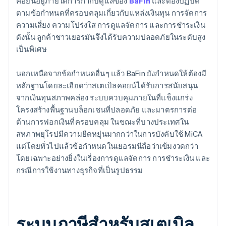
คอยน์อยู่ภายใต้การกำกับดูแลของ
BaFin
และต้องปฏิบัติ
ตามข้อกำหนดที่ครอบคลุมเกี่ยวกับแหล่งเงินทุน การจัดการ
ความเสี่ยง ความโปร่งใส การดูแลจัดการ และการชำระเงิน
ดังนั้น ลูกค้าชาวเยอรมันจึงได้รับความปลอดภัยในระดับสูง
เป็นพิเศษ
นอกเหนือจากข้อกำหนดอื่นๆ แล้ว BaFin ยังกำหนดให้ต้องมี
หลักฐานโดยละเอียดว่าสเตเบิลคอยน์ได้รับการสนับสนุน
จากเงินทุนสภาพคล่อง ระบบควบคุมภายในที่แข็งแกร่ง
โครงสร้างพื้นฐานบล็อกเชนที่ปลอดภัย และมาตรการต่อ
ต้านการฟอกเงินที่ครอบคลุม ในขณะที่บางประเทศใน
สหภาพยุโรปมีความยืดหยุ่นมากกว่าในการบังคับใช้ MiCA
แต่โดยทั่วไปแล้วข้อกำหนดในเยอรมนีถือว่าเข้มงวดกว่า
โดยเฉพาะอย่างยิ่งในเรื่องการดูแลจัดการ การชำระเงิน และ
กรณีการใช้งานทางธุรกิจที่เป็นรูปธรรม
ระบบภาษีสำหรับสเตเบิล