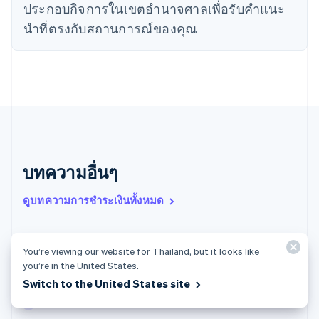
ประกอบกิจการในเขตอํานาจศาลเพื่อรับคําแนะ
English
เนเธอร์แลนด์
นําที่ตรงกับสถานการณ์ของคุณ
Nederlands
English
บราซิล
Português
English
บัลแกเรีย
English
เบลเยียม
Nederlands
Français
Deutsch
English
โปรตุเกส
Português
English
บทความอื่นๆ
โปแลนด์
English
ฝรั่งเศส
ดูบทความการชำระเงินทั้งหมด
Français
English
ฟินแลนด์
English
Svenska
สเตเบิลคอยน์ในญี่ปุ่น: วิธีการทำงาน ความคืบหน้าล่าสุด
You’re viewing our website for Thailand, but it looks like
มอลตา
และข้อดีสำหรับธุรกิจ
you’re in the United States.
English
มาเลเซีย
Switch to the United States site
วิธีการชำระเงินที่ปลอดภัยในสเปน
English
简体中文
วิธีการชำระเงินแบบ B2B ของสเปน
เม็กซิโก