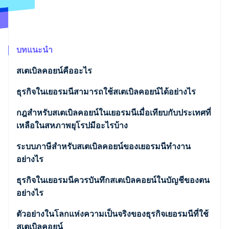
พาร์ทเนอร์
การก่อตั้งบริษัทสตาร์ทอัพ
Stripe App Marketplace
Climate
การขจัดคาร์บอน
บทแนะนำ
สเตเบิลคอยน์คืออะไร
ธุรกิจในเยอรมนีสามารถใช้สเตเบิลคอยน์ได้อย่างไร
Stripe Sessions 2026
ดูว่า Stripe กำลังสร้างโครงสร้างพื้นฐานระบบเศรษฐกิจสำหรับ
การโอนเงินต่างชาติ
กฎสำหรับสเตเบิลคอยน์ในเยอรมนีเมื่อเทียบกับประเทศที่
AI อย่างไร
รับชมเลย
เหลือในสหภาพยุโรปมีอะไรบ้าง
ตัวเลือกการชำระเงินสำหรับลูกค้า
ข้อบังคับ Federal Financial Supervisory Authority
ระบบภาษีสำหรับสเตเบิลคอยน์ของเยอรมนีทำงาน
การเรียกเก็บเงิน B2B อัตโนมัติ
(BaFin)
อย่างไร
การจัดการสภาพคล่อง
กำไรจากอัตราแลกเปลี่ยน
ธุรกิจในเยอรมนีควรบันทึกสเตเบิลคอยน์ในบัญชีของตน
อย่างไร
การแลกเปลี่ยนสเตเบิลคอยน์ประเภทเดียวกัน
การจัดสรรในงบดุล
ตัวอย่างในโลกแห่งความเป็นจริงของธุรกิจเยอรมนีที่ใช้
สเตเบิลคอยน์และภาษีมูลค่าเพิ่ม (VAT)
สเตเบิลคอยน์