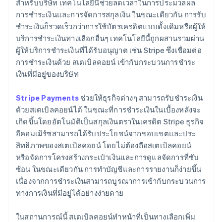
สำหรับบริษัท เทคโนโลยีนี้ช่วยลดเวลาในการประมวลผล
การชำระเงินและการจัดการสกุลเงิน ในขณะเดียวกัน การรับ
ชำระเงินก็รวดเร็วกว่าการใช้บัตรเครดิตแบบดั้งเดิมหรือผู้ให้
บริการชำระเงินทางเลือกอื่นๆ เทคโนโลยีนี้ถูกผสานรวมผ่าน
ผู้ให้บริการชำระเงินที่ได้รับอนุญาต เช่น Stripe ซึ่งเชื่อมต่อ
การชำระเงินด้วย สเตเบิลคอยน์ เข้ากับกระบวนการชำระ
เงินที่มีอยู่ของบริษัท
Stripe Payments
ช่วยให้ธุรกิจต่างๆ สามารถรับชำระเงิน
ด้วยสเตเบิลคอยน์ได้ ในขณะที่การชำระเงินในเบื้องหลังจะ
เกิดขึ้นโดยอัตโนมัติเป็นสกุลเงินตราในเครดิต Stripe ธุรกิจ
อีคอมเมิร์ซสามารถได้รับประโยชน์จากขอบเขตและประ
สิทธิภาพของสเตเบิลคอยน์ โดยไม่ต้องถือสเตเบิลคอยน์
หรือจัดการโครงสร้างกระเป๋าเงินและการดูแลจัดการที่ซับ
ซ้อน ในขณะเดียวกัน การทำบัญชีและการรายงานก็ง่ายขึ้น
เนื่องจากการชำระเงินสามารถบูรณาการเข้ากับกระบวนการ
ทางการเงินที่มีอยู่ได้อย่างง่ายดาย
ในสถานการณ์นี้ สเตเบิลคอยน์ทำหน้าที่เป็นทางเลือกเพิ่ม