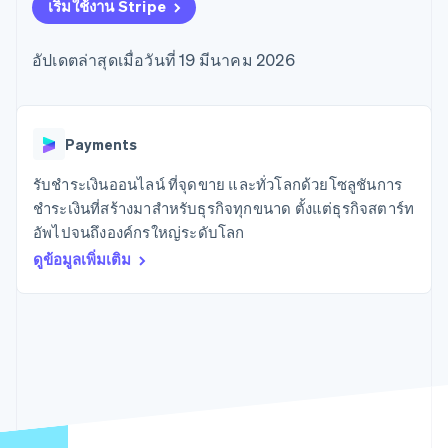
มากกว่า 125
ขายและ VAT
เริ่มใช้งาน Stripe
แพลตฟอร์ม
การใช้งาน
รายการ
Authorization
อัตโนมัติ
Revenue
แผนงานผลิตภัณฑ์
SaaS
ออกบัตรที่มีสเตเบิลคอยน์
Boost
Recognition
การประชุมประจำปีแบบ
รองรับอยู่
อัปเดตล่าสุดเมื่อวันที่ 19 มีนาคม 2026
ยกระดับการ
เซสชัน
จัดเตรียมและจัดการ
ระบบ
ยอมรับการ
ตำแหน่งงาน
บริการด้วยเอเจนต์
อัตโนมัติ
ชำระเงิน
Link
ห้องข่าว
ตามอุตสาหกรรม
การชำระเงินที่
สำหรับการ
Stripe
Stripe Press
Sigma
รวดเร็วขึ้น
ทำบัญชี
Payments
รายงานที่
บริษัท AI
แหล่งข้อมูล
ออกแบบเอง
แวดวงครีเอเตอร์
รับชำระเงินออนไลน์ ที่จุดขาย และทั่วโลกด้วยโซลูชันการ
Data
เกม
การติดต่อ
ชำระเงินที่สร้างมาสำหรับธุรกิจทุกขนาด ตั้งแต่ธุรกิจสตาร์ท
Pipeline
การบริการ การเดินทาง
การเชื่อมต่อการทำงาน
การซิงค์
และสันทนาการ
แอป
อัพไปจนถึงองค์กรใหญ่ระดับโลก
ติดต่อฝ่ายขาย
ข้อมูล
ประกันภัย
ตัวอย่างโค้ด
สมัครเป็นพาร์ทเนอร์
ดูข้อมูลเพิ่มเติม
สื่อและความบันเทิง
บล็อกของนักพัฒนา
องค์กรไม่แสวงผลกำไร
สถานะ API
บริการเฉพาะทาง
ภาครัฐ
เพิ่มเติม
ธุรกิจค้าปลีก
Product roadmap
ดูสิ่งที่กำลังจะมาถึง
Radar
ระบบนิเวศ
การป้องกันการฉ้อโกง
Atlas