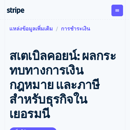
แหล่งข้อมูลเพิ่มเติม
การชำระเงิน
ตามขั้น
เอกสารประกอบ
เรียนรู้
การชำระเงิน
รายรับ
การ
แพลตฟอ
จัดการ
และ
องค์กร
Stripe Docs
บล็อก
เงิน
มาร์เก็ต
Payments
Billing
ธุรกิจสตาร์ทอัพ
ข้อมูลอ้างอิงเกี่ยวกับ API
เรื่องราวจากลูกค้า
สเตเบิลคอยน์: ผลกระ
การชำระเงิน
รายรับตาม
เพลส
ไลบรารีและ SDK
คู่มือ
ออนไลน์
แบบแผนล่วง
Stripe Apps
Global
Payment links
หน้า
Metronome
Payouts
Conne
ทบทางการเงิน
การชำร
ตามกรณีใช้งาน
การชำระเงิน
การเรียกเก็บ
เบิกจ่าย
เงินสำห
การสนับสนุน
แบบไม่ต้อง
เงินตามการ
ให้กับ
กฎหมาย และภาษี
แพลตฟอ
คู่มือ
การค้าแบบใช้เอเจนต์
เขียนโค้ด
Checkout
ใช้งาน
การชำระเงิน
บุคคลที่
อีคอมเมิร์ซ
รับการสนับสนุน
UI การชำระ
ตามรอบบิล
สาม
บริการทางการเงินที่ผสาน
รับการชำระเงินออนไลน์
แพ็กเกจการสนับสนุนที่ได้
การจัดการ
สำหรับธุรกิจใน
เงินสำเร็จรูป
รวมในตัว
ติดตั้งใช้งานการชำระเงิน
รับการจัดการ
การชำระเงิน
Elements
การทำงานอัตโนมัติด้าน
สำเร็จรูป
บริการเฉพาะทาง
องค์ประกอบ UI
ตามรอบบิล
Invoicing
เยอรมนี
การเงิน
สร้างแพลตฟอร์มหรือ
ครั้งเดียวหรือ
ที่ยืดหยุ่น
ธุรกิจทั่วโลก
มาร์เก็ตเพลส
ตามแบบแผน
วิธีการชำระ
การชำระเงินในแอป
จัดการการชำระเงินตาม
เงิน
ล่วงหน้า
Tax
มาร์เก็ตเพลส
รอบบิล
เข้าถึงได้
คิดภาษีการ
บริษัท
การจัดการเงิน
เสนอการเรียกเก็บเงินตาม