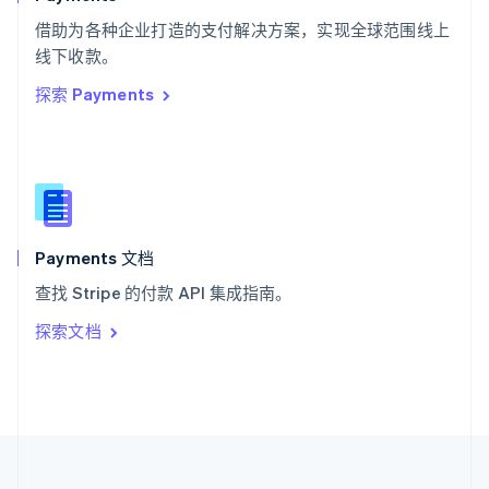
泰国
ไทย
English
借助为各种企业打造的支付解决方案，实现全球范围线上
希腊
线下收款。
English
探索 Payments
西班牙
Español
English
新加坡
English
简体中文
新西兰
English
匈牙利
English
Payments 文档
意大利
查找 Stripe 的付款 API 集成指南。
Italiano
English
印度
探索文档
English
英国
English
直布罗陀
English
中国内地
简体中文
English