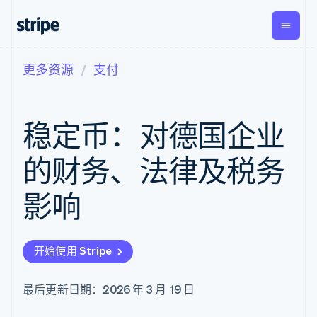
更多资源
支付
按企业阶段
文档
学习
支付
营收
资金管
平台
理
易市
大型企业
Stripe 文档
博客
Payments
Billing
初创企业
API 参考文档
客户案例
稳定币：对德国企业
在线支付
经常性收入
Global
Conn
库与 SDK
指南
Payment links
Metronome
Payouts
Stripe Apps
按用量计费
平台
的财务、法律及税务
无代码支付
Subscriptions
向第三
按应用场景
Checkout
方打款
支持
预构建支付界
订阅管理
影响
指南
智能体商务
面
Invoicing
加密货币
获取支持
一次性或定期
Elements
电子商务
接受线上付款
托管支持方案
灵活的 UI 组件
账单
嵌入式金融
实施预置结账流程
专业服务
支付方式
Tax
开始使用 Stripe
财务自动化
构建平台或交易市场
支持 125 种以
销售税和增值
全球化企业
管理订阅
上
税自动化
应用内支付
提供按用量计费
Authorization
Revenue
最后更新日期：2026 年 3 月 19 日
交易市场
发行稳定币支持的支付卡
Boost
Recognition
公司
资金管理
通过智能体配置和管理服
支付成功率优
会计自动化
平台
务