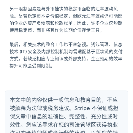
爱尔兰
另一限制因素是与外币挂钩的稳定币面临的汇率波动风
English
爱沙尼亚
险。尽管稳定币本身价值稳定，但欧元汇率波动仍可能影
English
响企业的资产负债表和税款账单。因此，许多企业仅短期
奥地利
使用稳定币，而非将其作为长期价值存储工具。
Deutsch
English
澳大利亚
最后，相关技术的整合工作也不容忽视。钱包管理、信息
English
巴西
技术 (IT) 安全及内部控制机制均需适配基于区块链的支付
Português
English
方式。若缺乏相应专业知识或外部支持，企业预期的效率
保加利亚
提升可能会受到限制。
English
比利时
Nederlands
Français
Deutsch
English
波兰
English
丹麦
本文中的内容仅供一般信息和教育目的，不应
English
被解释为法律或税务建议。Stripe 不保证或担
德国
保文章中信息的准确性、完整性、充分性或时
Deutsch
English
法国
效性。您应该寻求在您的司法管辖区获得执业
Français
English
许可的合格律师或会计师的建议，以就您的特