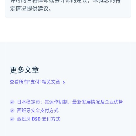
芬兰
定情况提供建议。
English
Svenska
荷兰
Nederlands
English
加拿大
English
Français
捷克
English
克罗地亚
English
Italiano
拉脱维亚
更多文章
English
立陶宛
查看所有“支付”相关文章
English
列支敦士登
Deutsch
English
卢森堡
日本稳定币：其运作机制、最新发展情况及企业优势
Français
Deutsch
English
西班牙安全支付方式
罗马尼亚
西班牙 B2B 支付方式
English
马尔他
English