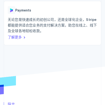
化
Stripe Sigma
产品路线图
SaaS
自定义报告
Link
Sessions 年度大会
加速结账
Data Pipeline
Payments
招聘
数据同步
资讯中心
资源
无论您是快速成长的初创公司，还是全球化企业，Stripe
Stripe Press
按行业
都能提供适合您业务的支付解决方案，助您在线上、线下
应用集成
及全球各地轻松收款。
AI 企业
代码示例
更多
创作者经济
开发者博客
联系
了解更多
Product roadmap
游戏
API 状态
了解未来规划
酒店、旅游与休闲
联系销售
保险
Radar
成为合作伙伴
媒体与娱乐
欺诈防范
非营利组织
Atlas
专业服务
初创企业注册
公共部门
零售
Climate
碳移除
生态系统
合作伙伴
Stripe App Marketplace
Stripe Sessions 2026
导言