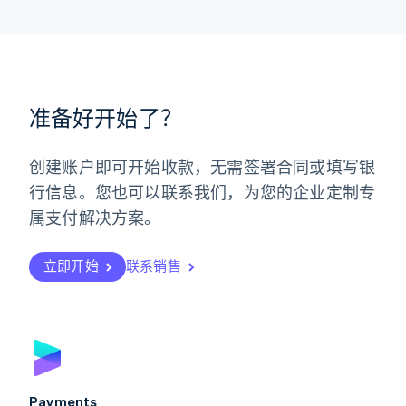
马来西亚
English
简体中文
美国
English
Español
简体中文
墨西哥
Español
English
准备好开始了？
挪威
English
葡萄牙
创建账户即可开始收款，无需签署合同或填写银
Português
English
行信息。您也可以联系我们，为您的企业定制专
日本
日本語
English
属支付解决方案。
瑞典
Svenska
English
瑞士
立即开始
联系销售
Deutsch
Français
Italiano
English
塞浦路斯
English
斯洛伐克
English
斯洛文尼亚
English
Italiano
Payments