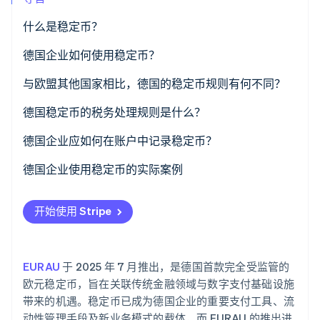
了解 Stripe 如何为 AI 构建经济基础设施。
立即观看
什么是稳定币？
德国企业如何使用稳定币？
电汇
与欧盟其他国家相比，德国的稳定币规则有何不同？
客户支付选项
德国联邦金融监管局 (BaFin) 的相关规定
德国稳定币的税务处理规则是什么？
自动化 B2B 计费
汇兑收益
德国企业应如何在账户中记录稳定币？
流动性管理
同类稳定币的交换
资产负债表中的分类
德国企业使用稳定币的实际案例
稳定币与增值税 (VAT)
初始计量
最佳实践：国际工业供应商
开始使用 Stripe
后续计量
最佳实践：服务国际客户的电商平台
资产负债表日计量
最佳实践：物流行业的自动化 B2B 计费
EURAU
于 2025 年 7 月推出，是德国首款完全受监管的
损益
实际限制
欧元稳定币，旨在关联传统金融领域与数字支付基础设施
带来的机遇。稳定币已成为德国企业的重要支付工具、流
年度财务报表附注披露
动性管理手段及新业务模式的载体，而 EURAU 的推出进