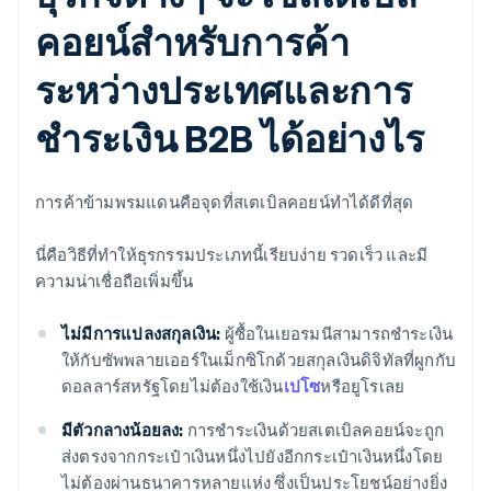
คอยน์สำหรับการค้า
ระหว่างประเทศและการ
ชำระเงิน B2B ได้อย่างไร
การค้าข้ามพรมแดนคือจุดที่สเตเบิลคอยน์ทำได้ดีที่สุด
นี่คือวิธีที่ทำให้ธุรกรรมประเภทนี้เรียบง่าย รวดเร็ว และมี
ความน่าเชื่อถือเพิ่มขึ้น
ไม่มีการแปลงสกุลเงิน:
ผู้ซื้อในเยอรมนีสามารถชำระเงิน
ให้กับซัพพลายเออร์ในเม็กซิโกด้วยสกุลเงินดิจิทัลที่ผูกกับ
ดอลลาร์สหรัฐโดยไม่ต้องใช้เงิน
เปโซ
หรือยูโรเลย
มีตัวกลางน้อยลง:
การชำระเงินด้วยสเตเบิลคอยน์จะถูก
ส่งตรงจากกระเป๋าเงินหนึ่งไปยังอีกกระเป๋าเงินหนึ่งโดย
ไม่ต้องผ่านธนาคารหลายแห่ง ซึ่งเป็นประโยชน์อย่างยิ่ง