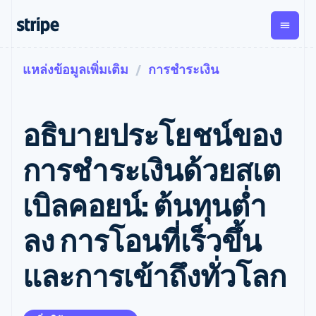
แหล่งข้อมูลเพิ่มเติม
การชำระเงิน
ตามขั้น
เอกสารประกอบ
เรียนรู้
การชำระเงิน
รายรับ
การ
แพลตฟอ
จัดการ
และ
องค์กร
Stripe Docs
บล็อก
เงิน
มาร์เก็ต
Payments
Billing
ธุรกิจสตาร์ทอัพ
ข้อมูลอ้างอิงเกี่ยวกับ API
เรื่องราวจากลูกค้า
อธิบายประโยชน์ของ
การชำระเงิน
รายรับตาม
เพลส
ไลบรารีและ SDK
คู่มือ
ออนไลน์
แบบแผนล่วง
Stripe Apps
Global
Payment links
หน้า
Metronome
Payouts
Conne
การชำระเงินด้วยสเต
การชำร
ตามกรณีใช้งาน
การชำระเงิน
การเรียกเก็บ
เบิกจ่าย
เงินสำห
การสนับสนุน
แบบไม่ต้อง
เงินตามการ
ให้กับ
เบิลคอยน์: ต้นทุนต่ำ
แพลตฟอ
คู่มือ
การค้าแบบใช้เอเจนต์
เขียนโค้ด
Checkout
ใช้งาน
การชำระเงิน
บุคคลที่
อีคอมเมิร์ซ
รับการสนับสนุน
UI การชำระ
ตามรอบบิล
สาม
บริการทางการเงินที่ผสาน
รับการชำระเงินออนไลน์
แพ็กเกจการสนับสนุนที่ได้
การจัดการ
ลง การโอนที่เร็วขึ้น
เงินสำเร็จรูป
รวมในตัว
ติดตั้งใช้งานการชำระเงิน
รับการจัดการ
การชำระเงิน
Elements
การทำงานอัตโนมัติด้าน
สำเร็จรูป
บริการเฉพาะทาง
องค์ประกอบ UI
ตามรอบบิล
Invoicing
และการเข้าถึงทั่วโลก
การเงิน
สร้างแพลตฟอร์มหรือ
ครั้งเดียวหรือ
ที่ยืดหยุ่น
ธุรกิจทั่วโลก
มาร์เก็ตเพลส
ตามแบบแผน
วิธีการชำระ
การชำระเงินในแอป
จัดการการชำระเงินตาม
เงิน
ล่วงหน้า
Tax
มาร์เก็ตเพลส
รอบบิล
เข้าถึงได้
คิดภาษีการ
บริษัท
การจัดการเงิน
เสนอการเรียกเก็บเงินตาม