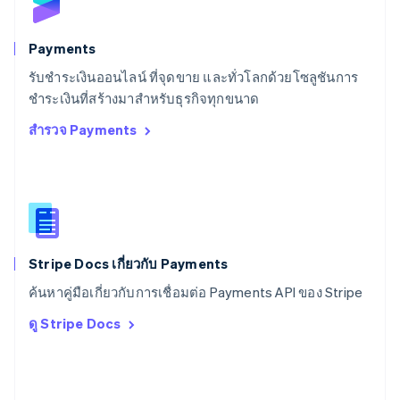
Deutsch
Français
Italiano
English
สวีเดน
Svenska
English
Payments
สหรัฐอเมริกา
English
Español
简体中文
รับชำระเงินออนไลน์ ที่จุดขาย และทั่วโลกด้วยโซลูชันการ
สหรัฐอาหรับเอมิเรตส์
ชำระเงินที่สร้างมาสำหรับธุรกิจทุกขนาด
English
สำรวจ Payments
สหราชอาณาจักร
English
สาธารณรัฐเช็ก
English
สิงคโปร์
English
简体中文
ออสเตรเลีย
English
Stripe Docs เกี่ยวกับ Payments
ออสเตรีย
ค้นหาคู่มือเกี่ยวกับการเชื่อมต่อ Payments API ของ Stripe
Deutsch
English
อิตาลี
ดู Stripe Docs
Italiano
English
อินเดีย
English
เอสโตเนีย