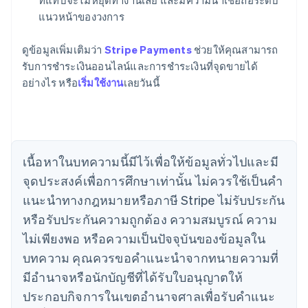
ที่แทบจะไม่หยุดทำงานเลย และมีความน่าเชื่อถือระดับ
แนวหน้าของวงการ
กรีซ
English
เขตบริหารพิเศษฮ่องกง ประเทศจีน
ดูข้อมูลเพิ่มเติมว่า
Stripe Payments
ช่วยให้คุณสามารถ
English
简体中文
รับการชำระเงินออนไลน์และการชำระเงินที่จุดขายได้
แคนาดา
อย่างไร หรือ
เริ่มใช้งาน
เลยวันนี้
English
Français
โครเอเชีย
English
Italiano
จีนแผ่นดินใหญ่
简体中文
English
ไซปรัส
เนื้อหาในบทความนี้มีไว้เพื่อให้ข้อมูลทั่วไปและมี
English
จุดประสงค์เพื่อการศึกษาเท่านั้น ไม่ควรใช้เป็นคํา
ญี่ปุ่น
แนะนําทางกฎหมายหรือภาษี Stripe ไม่รับประกัน
日本語
English
เดนมาร์ก
หรือรับประกันความถูกต้อง ความสมบูรณ์ ความ
English
ไม่เพียงพอ หรือความเป็นปัจจุบันของข้อมูลใน
ไทย
บทความ คุณควรขอคําแนะนําจากทนายความที่
ไทย
English
นอร์เวย์
มีอํานาจหรือนักบัญชีที่ได้รับใบอนุญาตให้
English
ประกอบกิจการในเขตอํานาจศาลเพื่อรับคําแนะ
นิวซีแลนด์