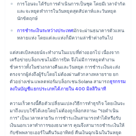
การโอนจะได้รับการดำเนินการเป็นชุด โดยมีเวลาจำกัด
และจะหยุดทำการในวันหยุดสุดสัปดาห์และวันหยุด
นักขัตฤกษ์
การชำระเงินระหว่างประเทศ
มักจะผ่านธนาคารตัวแทน
หลายแห่ง โดยแต่ละแห่งก็มีความล่าช้าต่างกันไป
แต่สเตเบิลคอยน์จะทำงานในแบบที่ต่างออกไป เนื่องจาก
เครือข่ายบล็อกเชนไม่มีการปิด จึงไม่มีการหยุดทำงาน
ชั่วคราวทั้งในช่วงกลางคืนและวันหยุด การชำระเงินจะส่ง
ตรงจากผู้ส่งถึงผู้รับโดยไม่ต้องผ่านตัวกลางหลายราย ยก
ตัวอย่างเช่น แพลตฟอร์มบล็อกเชน Solana สามารถ
ธุรกรรม
ลงในบัญชีแยกประเภทได้ภายใน 400 มิลลิวินาที
ความเร็วตรงนี้คือตัวเปลี่ยนแปลงวิธีการทำธุรกิจ โดยเงินจะ
มาถึงแบบใช้ได้เลยโดยไม่ต้องถูกล็อกสถานะ "รอดำเนิน
การ" เป็นเวลาหลายวัน การชำระเงินสามารถทำได้หรือรับ
เงินนอกเวลาทำการของธนาคาร คุณจึงสามารถชำระเงินให้
กับซัพพลายเออร์ในคืนวันอาทิตย์ คืนเงินฉุกเฉินในวันหยุด