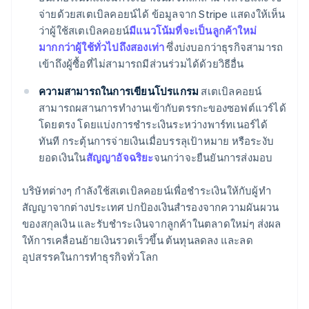
จ่ายด้วยสเตเบิลคอยน์ได้ ข้อมูลจาก Stripe แสดงให้เห็น
ว่าผู้ใช้สเตเบิลคอยน์
มีแนวโน้มที่จะเป็นลูกค้าใหม่
มากกว่าผู้ใช้ทั่วไปถึงสองเท่า
ซึ่งบ่งบอกว่าธุรกิจสามารถ
เข้าถึงผู้ซื้อที่ไม่สามารถมีส่วนร่วมได้ด้วยวิธีอื่น
ความสามารถในการเขียนโปรแกรม
สเตเบิลคอยน์
สามารถผสานการทำงานเข้ากับตรรกะของซอฟต์แวร์ได้
โดยตรง โดยแบ่งการชำระเงินระหว่างพาร์ทเนอร์ได้
ทันที กระตุ้นการจ่ายเงินเมื่อบรรลุเป้าหมาย หรือระงับ
ยอดเงินใน
สัญญาอัจฉริยะ
จนกว่าจะยืนยันการส่งมอบ
บริษัทต่างๆ กำลังใช้สเตเบิลคอยน์เพื่อชำระเงินให้กับผู้ทำ
สัญญาจากต่างประเทศ ปกป้องเงินสำรองจากความผันผวน
ของสกุลเงิน และรับชำระเงินจากลูกค้าในตลาดใหม่ๆ ส่งผล
ให้การเคลื่อนย้ายเงินรวดเร็วขึ้น ต้นทุนลดลง และลด
อุปสรรคในการทำธุรกิจทั่วโลก