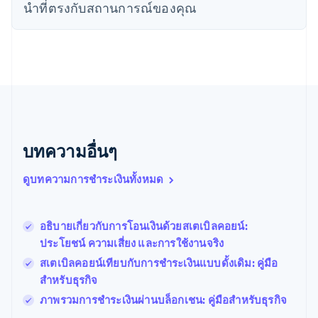
English
นําที่ตรงกับสถานการณ์ของคุณ
เนเธอร์แลนด์
Nederlands
English
บราซิล
Português
English
บัลแกเรีย
English
เบลเยียม
Nederlands
Français
Deutsch
English
โปรตุเกส
บทความอื่นๆ
Português
English
โปแลนด์
ดูบทความการชำระเงินทั้งหมด
English
ฝรั่งเศส
Français
English
ฟินแลนด์
อธิบายเกี่ยวกับการโอนเงินด้วยสเตเบิลคอยน์:
English
Svenska
ประโยชน์ ความเสี่ยง และการใช้งานจริง
มอลตา
สเตเบิลคอยน์เทียบกับการชำระเงินแบบดั้งเดิม: คู่มือ
English
มาเลเซีย
สำหรับธุรกิจ
English
简体中文
ภาพรวมการชําระเงินผ่านบล็อกเชน: คู่มือสําหรับธุรกิจ
เม็กซิโก