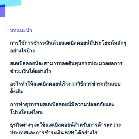
พาร์ทเนอร์
การก่อตั้งบริษัทสตาร์ทอัพ
Stripe App Marketplace
Climate
การขจัดคาร์บอน
บทแนะนำ
การใช้การชำระเงินด้วยสเตเบิลคอยน์มีประโยชน์หลักๆ
อย่างไรบ้าง
Stripe Sessions 2026
ดูว่า Stripe กำลังสร้างโครงสร้างพื้นฐานระบบเศรษฐกิจสำหรับ
สเตเบิลคอยน์จะสามารถลดต้นทุนการประมวลผลการ
AI อย่างไร
ชำระเงินได้อย่างไร
รับชมเลย
อะไรทำให้สเตเบิลคอยน์เร็วกว่าวิธีการชำระเงินแบบ
ดั้งเดิม
การทำธุรกรรมสเตเบิลคอยน์มีความปลอดภัยและ
โปร่งใสแค่ไหน
ความปลอดภัยระดับธุรกรรม
ธุรกิจต่างๆ จะใช้สเตเบิลคอยน์สำหรับการค้าระหว่าง
ประเทศและการชำระเงิน B2B ได้อย่างไร
ขั้นตอนการชำระเงินที่โปร่งใส