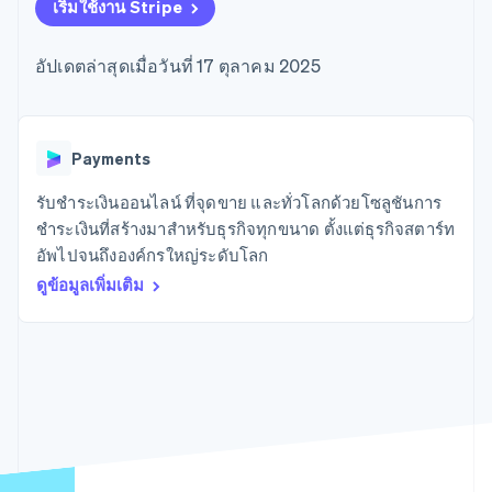
มากกว่า 125
ขายและ VAT
เริ่มใช้งาน Stripe
แพลตฟอร์ม
การใช้งาน
รายการ
Authorization
อัตโนมัติ
Revenue
แผนงานผลิตภัณฑ์
SaaS
ออกบัตรที่มีสเตเบิลคอยน์
Boost
Recognition
การประชุมประจำปีแบบ
รองรับอยู่
อัปเดตล่าสุดเมื่อวันที่ 17 ตุลาคม 2025
ยกระดับการ
เซสชัน
จัดเตรียมและจัดการ
ระบบ
ยอมรับการ
ตำแหน่งงาน
บริการด้วยเอเจนต์
อัตโนมัติ
ชำระเงิน
Link
ห้องข่าว
ตามอุตสาหกรรม
การชำระเงินที่
สำหรับการ
Stripe
Stripe Press
Sigma
รวดเร็วขึ้น
ทำบัญชี
Payments
รายงานที่
บริษัท AI
แหล่งข้อมูล
ออกแบบเอง
แวดวงครีเอเตอร์
รับชำระเงินออนไลน์ ที่จุดขาย และทั่วโลกด้วยโซลูชันการ
Data
เกม
การติดต่อ
ชำระเงินที่สร้างมาสำหรับธุรกิจทุกขนาด ตั้งแต่ธุรกิจสตาร์ท
Pipeline
การบริการ การเดินทาง
การเชื่อมต่อการทำงาน
การซิงค์
และสันทนาการ
แอป
อัพไปจนถึงองค์กรใหญ่ระดับโลก
ติดต่อฝ่ายขาย
ข้อมูล
ประกันภัย
ตัวอย่างโค้ด
สมัครเป็นพาร์ทเนอร์
ดูข้อมูลเพิ่มเติม
สื่อและความบันเทิง
บล็อกของนักพัฒนา
องค์กรไม่แสวงผลกำไร
สถานะ API
บริการเฉพาะทาง
ภาครัฐ
เพิ่มเติม
ธุรกิจค้าปลีก
Product roadmap
ดูสิ่งที่กำลังจะมาถึง
Radar
ระบบนิเวศ
การป้องกันการฉ้อโกง
Atlas