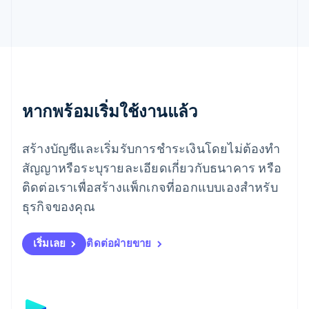
Español
English
ยิบรอลตาร์
English
เยอรมนี
Deutsch
English
โรมาเนีย
English
ลักเซมเบิร์ก
หากพร้อมเริ่มใช้งานแล้ว
Français
Deutsch
English
ลัตเวีย
สร้างบัญชีและเริ่มรับการชำระเงินโดยไม่ต้องทำ
English
ลิกเตนสไตน์
สัญญาหรือระบุรายละเอียดเกี่ยวกับธนาคาร หรือ
Deutsch
English
ติดต่อเราเพื่อสร้างแพ็กเกจที่ออกแบบเองสำหรับ
ลิทัวเนีย
English
ธุรกิจของคุณ
สเปน
Español
English
สโลวาเกีย
เริ่มเลย
ติดต่อฝ่ายขาย
English
สโลวีเนีย
English
Italiano
สวิตเซอร์แลนด์