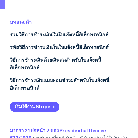
พาร์ทเนอร์
การก่อตั้งบริษัทสตาร์ทอัพ
Stripe App Marketplace
Climate
การขจัดคาร์บอน
บทแนะนำ
รวมวิธีการชําระเงินในใบแจ้งหนี้อิเล็กทรอนิกส์
รหัสวิธีการชําระเงินในใบแจ้งหนี้อิเล็กทรอนิกส์
Stripe Sessions 2026
วิธีการชําระเงินด้วยเงินสดสำหรับใบแจ้งหนี้
ดูว่า Stripe กำลังสร้างโครงสร้างพื้นฐานระบบเศรษฐกิจสำหรับ
อิเล็กทรอนิกส์
AI อย่างไร
รับชมเลย
ข้อยกเว้นสําหรับการชําระเงินด้วยเงินสด
วิธีการชําระเงินแบบผ่อนชําระสําหรับใบแจ้งหนี้
อิเล็กทรอนิกส์
เริ่มใช้งาน Stripe
มาตรา 21 ย่อหน้า 2 ของ Presidential Decree
633/1972
ระบุข้อมูลที่ธุรกิจในอิตาลีต้องแสดงไว้ในใบแจ้ง