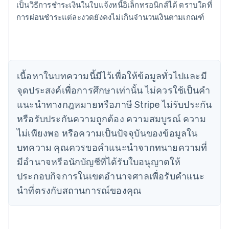
เขตบริหารพิเศษฮ่องกง ประเทศจีน
เป็นวิธีการชําระเงินในใบแจ้งหนี้อิเล็กทรอนิกส์ได้ ตราบใดที่
English
简体中文
การผ่อนชําระแต่ละงวดยังคงไม่เกินจํานวนเงินตามเกณฑ์
แคนาดา
English
Français
โครเอเชีย
English
Italiano
จีนแผ่นดินใหญ่
เนื้อหาในบทความนี้มีไว้เพื่อให้ข้อมูลทั่วไปและมี
简体中文
English
ไซปรัส
จุดประสงค์เพื่อการศึกษาเท่านั้น ไม่ควรใช้เป็นคํา
English
แนะนําทางกฎหมายหรือภาษี Stripe ไม่รับประกัน
ญี่ปุ่น
หรือรับประกันความถูกต้อง ความสมบูรณ์ ความ
日本語
English
เดนมาร์ก
ไม่เพียงพอ หรือความเป็นปัจจุบันของข้อมูลใน
English
บทความ คุณควรขอคําแนะนําจากทนายความที่
ไทย
ไทย
English
มีอํานาจหรือนักบัญชีที่ได้รับใบอนุญาตให้
นอร์เวย์
ประกอบกิจการในเขตอํานาจศาลเพื่อรับคําแนะ
English
นิวซีแลนด์
นําที่ตรงกับสถานการณ์ของคุณ
English
เนเธอร์แลนด์
Nederlands
English