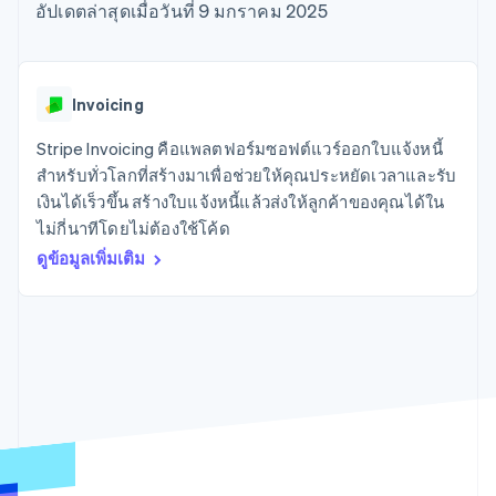
มากกว่า 125
ขายและ VAT
อัปเดตล่าสุดเมื่อวันที่ 9 มกราคม 2025
แพลตฟอร์ม
การใช้งาน
รายการ
Authorization
อัตโนมัติ
Revenue
แผนงานผลิตภัณฑ์
SaaS
ออกบัตรที่มีสเตเบิลคอยน์
Boost
Recognition
การประชุมประจำปีแบบ
รองรับอยู่
ยกระดับการ
เซสชัน
จัดเตรียมและจัดการ
ระบบ
ยอมรับการ
ตำแหน่งงาน
บริการด้วยเอเจนต์
Invoicing
อัตโนมัติ
ชำระเงิน
Link
ห้องข่าว
ตามอุตสาหกรรม
การชำระเงินที่
สำหรับการ
Stripe
Stripe Press
Stripe Invoicing คือแพลตฟอร์มซอฟต์แวร์ออกใบแจ้งหนี้
Sigma
รวดเร็วขึ้น
ทำบัญชี
รายงานที่
บริษัท AI
สำหรับทั่วโลกที่สร้างมาเพื่อช่วยให้คุณประหยัดเวลาและรับ
แหล่งข้อมูล
ออกแบบเอง
แวดวงครีเอเตอร์
เงินได้เร็วขึ้น สร้างใบแจ้งหนี้แล้วส่งให้ลูกค้าของคุณได้ใน
Data
เกม
การติดต่อ
ไม่กี่นาทีโดยไม่ต้องใช้โค้ด
Pipeline
การบริการ การเดินทาง
การเชื่อมต่อการทำงาน
การซิงค์
และสันทนาการ
แอป
ดูข้อมูลเพิ่มเติม
ติดต่อฝ่ายขาย
ข้อมูล
ประกันภัย
ตัวอย่างโค้ด
สมัครเป็นพาร์ทเนอร์
สื่อและความบันเทิง
บล็อกของนักพัฒนา
องค์กรไม่แสวงผลกำไร
สถานะ API
บริการเฉพาะทาง
ภาครัฐ
เพิ่มเติม
ธุรกิจค้าปลีก
Product roadmap
ดูสิ่งที่กำลังจะมาถึง
Radar
ระบบนิเวศ
การป้องกันการฉ้อโกง
Atlas