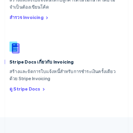
สหรัฐอเมริกา
English
Español
简体中文
จำเป็นต้องเขียนโค้ด
สหรัฐอาหรับเอมิเรตส์
สำรวจ Invoicing
English
สหราชอาณาจักร
English
สาธารณรัฐเช็ก
English
สิงคโปร์
English
简体中文
Stripe Docs เกี่ยวกับ Invoicing
ออสเตรเลีย
English
สร้างและจัดการใบแจ้งหนี้สำหรับการชำระเงินครั้งเดียว
ออสเตรีย
ด้วย Stripe Invoicing
Deutsch
English
อิตาลี
ดู Stripe Docs
Italiano
English
อินเดีย
English
เอสโตเนีย
English
ไอร์แลนด์
English