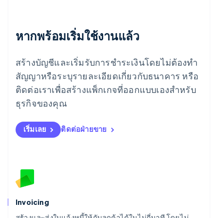
เยอรมนี
Deutsch
English
โรมาเนีย
หากพร้อมเริ่มใช้งานแล้ว
English
ลักเซมเบิร์ก
Français
Deutsch
English
สร้างบัญชีและเริ่มรับการชำระเงินโดยไม่ต้องทำ
ลัตเวีย
English
สัญญาหรือระบุรายละเอียดเกี่ยวกับธนาคาร หรือ
ลิกเตนสไตน์
ติดต่อเราเพื่อสร้างแพ็กเกจที่ออกแบบเองสำหรับ
Deutsch
English
ลิทัวเนีย
ธุรกิจของคุณ
English
สเปน
เริ่มเลย
ติดต่อฝ่ายขาย
Español
English
สโลวาเกีย
English
สโลวีเนีย
English
Italiano
สวิตเซอร์แลนด์
Deutsch
Français
Italiano
English
สวีเดน
Invoicing
Svenska
English
สร้างและส่งใบแจ้งหนี้ให้กับลูกค้าได้ในไม่กี่นาที โดยไม่