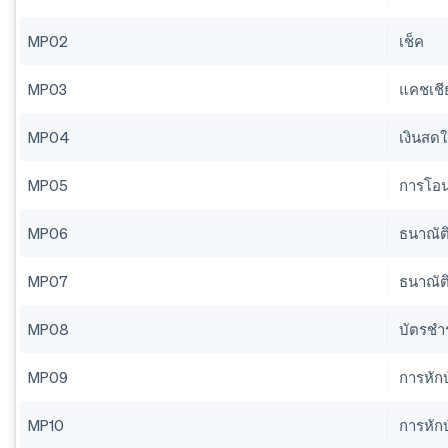
MP02
เช็ค
MP03
แคชเชีย
MP04
เงินสด
MP05
การโอน
MP06
ธนาณัต
MP07
ธนาณัต
MP08
บัตรชํา
MP09
การหักบ
MP10
การหัก