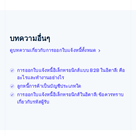
บราซิล
Português
English
บัลแกเรีย
English
เบลเยียม
Nederlands
Français
Deutsch
English
บทความอื่นๆ
โปรตุเกส
Português
English
ดูบทความเกี่ยวกับการออกใบแจ้งหนี้ทั้งหมด
โปแลนด์
English
ฝรั่งเศส
Français
English
การออกใบแจ้งหนี้อิเล็กทรอนิกส์แบบ B2B ในอิตาลี: คือ
ฟินแลนด์
อะไรและทํางานอย่างไร
English
Svenska
ลูกหนี้การค้าเป็นบัญชีประเภทใด
มอลตา
English
การออกใบแจ้งหนี้อิเล็กทรอนิกส์ในอิตาลี: ข้อควรทราบ
มาเลเซีย
เกี่ยวกับรหัสผู้รับ
English
简体中文
เม็กซิโก
Español
English
ยิบรอลตาร์
English