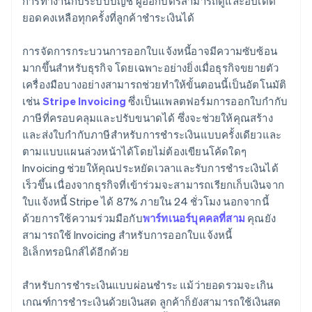
การทํางานกับระบบบัญชี ผู้ออกบัตรสามารถดูและอัปเดต
ยอดคงเหลือทุกครั้งที่ลูกค้าชําระเงินได้
การจัดการกระบวนการออกใบแจ้งหนี้อาจมีความซับซ้อน
มากขึ้นสําหรับธุรกิจ โดยเฉพาะอย่างยิ่งเมื่อธุรกิจขยายตัว
เครื่องมือบางอย่างสามารถช่วยทําให้ขั้นตอนนี้เป็นอัตโนมัติ
เช่น
Stripe Invoicing
ซึ่งเป็นแพลตฟอร์มการออกใบกำกับ
ภาษีที่ครอบคลุมและปรับขนาดได้ ซึ่งจะช่วยให้คุณสร้าง
และส่งใบกำกับภาษีสําหรับการชําระเงินแบบครั้งเดียวและ
ตามแบบแผนล่วงหน้าได้โดยไม่ต้องเขียนโค้ดใดๆ
Invoicing ช่วยให้คุณประหยัดเวลาและรับการชําระเงินได้
เร็วขึ้น เนื่องจากธุรกิจที่เข้าร่วมจะสามารถเรียกเก็บเงินจาก
ใบแจ้งหนี้ Stripe ได้ 87% ภายใน 24 ชั่วโมง นอกจากนี้
ด้วยการใช้ความร่วมมือกับ
พาร์ทเนอร์บุคคลที่สาม
คุณยัง
สามารถใช้ Invoicing สําหรับการออกใบแจ้งหนี้
อิเล็กทรอนิกส์ได้อีกด้วย
สําหรับการชําระเงินแบบผ่อนชําระ แม้ว่ายอดรวมจะเกิน
กรีซ
เกณฑ์การชําระเงินด้วยเงินสด ลูกค้าก็ยังสามารถใช้เงินสด
English