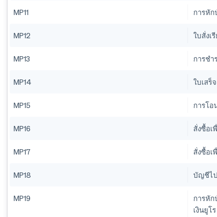
MP11
การหักบ
MP12
ใบสั่งเร
MP13
การชํา
MP14
ใบเสร็จ
MP15
การโอนเ
MP16
สั่งซื้
MP17
สั่งซื้
MP18
บัญชีไ
MP19
การหักบ
เงินยูโ