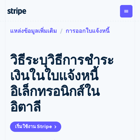
แหล่งข้อมูลเพิ่มเติม
การออกใบแจ้งหนี้
ตามขั้น
เอกสารประกอบ
เรียนรู้
การชำระเงิน
รายรับ
การ
แพลตฟอ
จัดการ
และ
องค์กร
Stripe Docs
บล็อก
เงิน
มาร์เก็ต
Payments
Billing
ธุรกิจสตาร์ทอัพ
ข้อมูลอ้างอิงเกี่ยวกับ API
เรื่องราวจากลูกค้า
วิธีระบุวิธีการชําระ
การชำระเงิน
รายรับตาม
เพลส
ไลบรารีและ SDK
คู่มือ
ออนไลน์
แบบแผนล่วง
Stripe Apps
Global
Payment links
หน้า
Metronome
Payouts
Conne
เงินในใบแจ้งหนี้
การชำร
ตามกรณีใช้งาน
การชำระเงิน
การเรียกเก็บ
เบิกจ่าย
เงินสำห
การสนับสนุน
แบบไม่ต้อง
เงินตามการ
ให้กับ
อิเล็กทรอนิกส์ใน
แพลตฟอ
คู่มือ
การค้าแบบใช้เอเจนต์
เขียนโค้ด
Checkout
ใช้งาน
การชำระเงิน
บุคคลที่
อีคอมเมิร์ซ
รับการสนับสนุน
UI การชำระ
ตามรอบบิล
สาม
บริการทางการเงินที่ผสาน
รับการชำระเงินออนไลน์
แพ็กเกจการสนับสนุนที่ได้
การจัดการ
อิตาลี
เงินสำเร็จรูป
รวมในตัว
ติดตั้งใช้งานการชำระเงิน
รับการจัดการ
การชำระเงิน
Elements
การทำงานอัตโนมัติด้าน
สำเร็จรูป
บริการเฉพาะทาง
องค์ประกอบ UI
ตามรอบบิล
Invoicing
การเงิน
สร้างแพลตฟอร์มหรือ
ครั้งเดียวหรือ
ที่ยืดหยุ่น
ธุรกิจทั่วโลก
มาร์เก็ตเพลส
ตามแบบแผน
วิธีการชำระ
เริ่มใช้งาน Stripe
การชำระเงินในแอป
จัดการการชำระเงินตาม
เงิน
ล่วงหน้า
Tax
มาร์เก็ตเพลส
รอบบิล
เข้าถึงได้
คิดภาษีการ
บริษัท
การจัดการเงิน
เสนอการเรียกเก็บเงินตาม