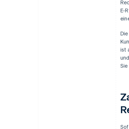
Rec
E-R
ein
Die
Kun
ist
und
Sie
Z
R
Sof