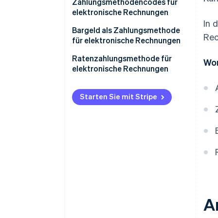
Zahlungsmethodencodes für
elektronische Rechnungen
In 
Bargeld als Zahlungsmethode
Rec
für elektronische Rechnungen
Ausnahme vom Limit für
Ratenzahlungsmethode für
Wor
Barzahlungen
elektronische Rechnungen
Starten Sie mit Stripe
A