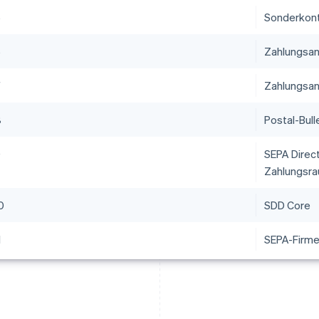
5
Sonderkon
6
Zahlungsan
7
Zahlungsan
8
Postal-Bull
9
SEPA Direct
Zahlungsra
0
SDD Core
1
SEPA-Firme