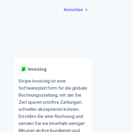
Anmelden
Ressourcen
Ecosystem
Kontakt
nd Marktplätze
Mehr
App-Integrationen
Partner
Sales-Team kontaktieren
Product roadmap
Code-Beispiele
Stripe App-Marktplatz
Partner werden
Ausblick
 Plattformen
Entwickler-Blog
eit
API-Status
Radar
Betrugsprävention
Invoicing
Atlas
onen
Start-up-Gründung
Stripe Invoicing ist eine
Softwareplattform für die globale
Climate
CO₂-Entnahme
Rechnungsstellung, mit der Sie
Zeit sparen und Ihre Zahlungen
schneller akzeptieren können.
Erstellen Sie eine Rechnung und
senden Sie sie innerhalb weniger
Minuten an Ihre Kundinnen und