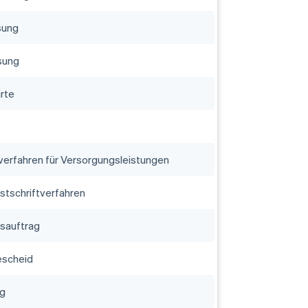
sung
sung
rte
tverfahren für Versorgungsleistungen
stschriftverfahren
sauftrag
escheid
eg