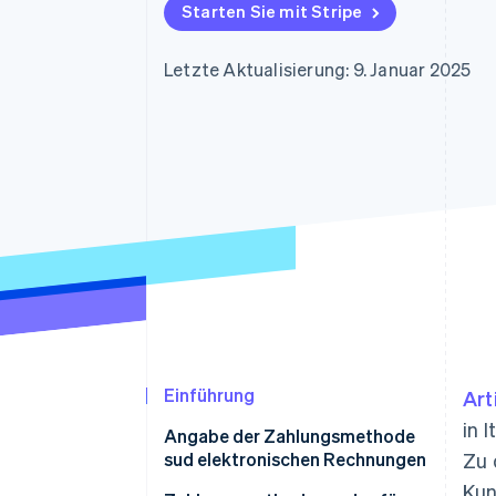
Optimierung der
Datensynchronisier
Starten Sie mit Stripe
Autorisierungsraten
Link
Beschleunigter Bezahlvorgang
Letzte Aktualisierung: 9. Januar 2025
Financial Connections
Verbundene Finanzdaten
Einführung
Art
in 
Angabe der Zahlungsmethode
sud elektronischen Rechnungen
Zu 
Kun