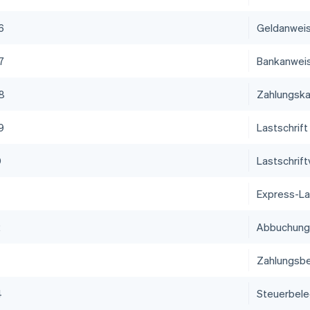
6
Geldanwei
7
Bankanwei
8
Zahlungska
9
Lastschrift
0
Lastschrif
Express-La
2
Abbuchung
Zahlungsb
4
Steuerbel