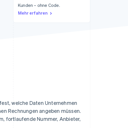
Kunden – ohne Code.
Stripe-Sessions 2026
Erfahren Sie, wie Stripe
Mehr erfahren
Lösungen für die
Wirtschaftsinfrastruktur
für KI aufbaut.
Jetzt ansehen
 fest, welche Daten Unternehmen
schen Rechnungen angeben müssen.
m, fortlaufende Nummer, Anbieter,