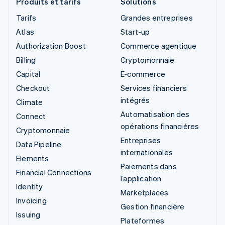
Produits et tarifs
Solutions
Tarifs
Grandes entreprises
Atlas
Start-up
Authorization Boost
Commerce agentique
Billing
Cryptomonnaie
Capital
E-commerce
Checkout
Services financiers
intégrés
Climate
Automatisation des
Connect
opérations financières
Cryptomonnaie
Entreprises
Data Pipeline
internationales
Elements
Paiements dans
Financial Connections
l’application
Identity
Marketplaces
Invoicing
Gestion financière
Issuing
Plateformes