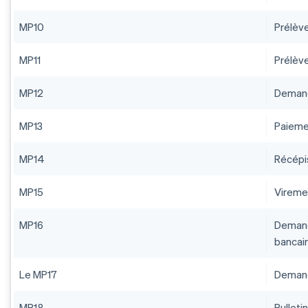
MP10
Prélèv
MP11
Prélèv
MP12
Demand
MP13
Paieme
MP14
Récépis
MP15
Vireme
MP16
Demand
bancai
Le MP17
Demand
MP18
Bulleti