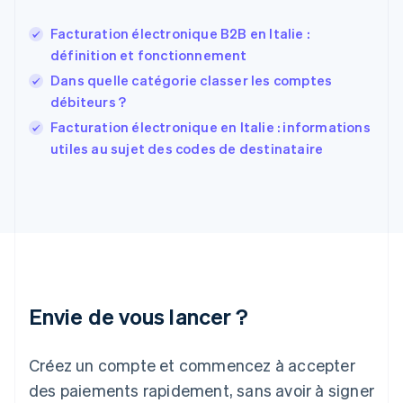
Finlande
English
Svenska
Facturation électronique B2B en Italie :
France
définition et fonctionnement
Français
English
Dans quelle catégorie classer les comptes
Gibraltar
débiteurs ?
English
Grèce
Facturation électronique en Italie : informations
English
utiles au sujet des codes de destinataire
Hongrie
English
Inde
English
Irlande
English
Italie
Italiano
English
Japon
Envie de vous lancer ?
日本語
English
Lettonie
Créez un compte et commencez à accepter
English
Liechtenstein
des paiements rapidement, sans avoir à signer
Deutsch
English