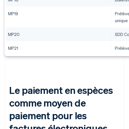
MP19
Prélèv
unique
MP20
SDD Co
MP21
Prélèv
Le paiement en espèces
comme moyen de
paiement pour les
factures électroniques