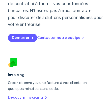
de contrat ni à fournir vos coordonnées
Lituanie
English
bancaires. N'hésitez pas à nous contacter
Luxembourg
pour discuter de solutions personnalisées pour
Français
Deutsch
English
Malaisie
votre entreprise.
English
简体中文
Malte
Démarrer
Contacter notre équipe
English
Mexique
Español
English
Norvège
English
Nouvelle-Zélande
English
Pays-Bas
Invoicing
Nederlands
English
Créez et envoyez une facture à vos clients en
Pologne
English
quelques minutes, sans code.
Portugal
Découvrir Invoicing
Português
English
R.A.S. de Hong Kong, Chine
English
简体中文