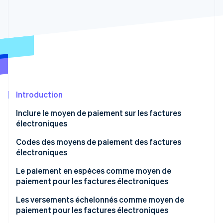
Découvrez les prochaines évolutions
Commerce en ligne
Radar
Prévention de la fraude
Écosystème
Atlas
Constitution de start-up
Partenaires
Climate
Stripe App Marketplace
Élimination du carbone
Introduction
Identity
Vérification de l'identité
Inclure le moyen de paiement sur les factures
électroniques
Codes des moyens de paiement des factures
électroniques
Stripe Sessions 2026
Le paiement en espèces comme moyen de
Découvrez comment Stripe construit l’infrastructure écono
Regarder la vidéo
paiement pour les factures électroniques
Exception au plafonnement des paiements en
Les versements échelonnés comme moyen de
espèces
paiement pour les factures électroniques