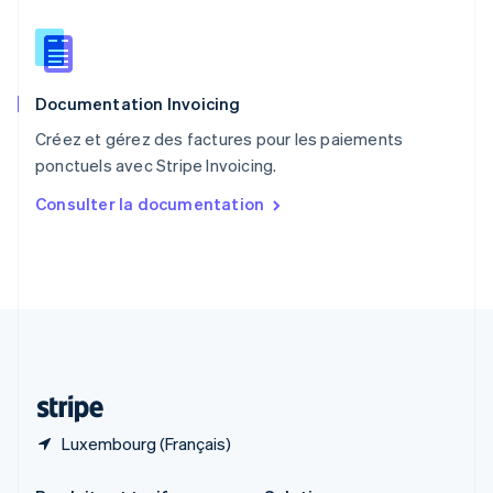
République tchèque
English
Roumanie
English
Documentation Invoicing
Royaume-Uni
English
Créez et gérez des factures pour les paiements
Singapour
ponctuels avec Stripe Invoicing.
English
简体中文
Slovaquie
Consulter la documentation
English
Slovénie
English
Italiano
Suède
Svenska
English
Suisse
Deutsch
Français
Italiano
English
Thaïlande
ไทย
English
Luxembourg (Français)