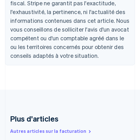
fiscal. Stripe ne garantit pas l'exactitude,
Brésil
l'exhaustivité, la pertinence, ni l'actualité des
Português
English
Bulgarie
informations contenues dans cet article. Nous
English
vous conseillons de solliciter l'avis d'un avocat
Canada
English
Français
compétent ou d'un comptable agréé dans le
Chine continentale
ou les territoires concernés pour obtenir des
简体中文
English
Chypre
conseils adaptés à votre situation.
English
Croatie
English
Italiano
Danemark
English
Émirats arabes unis
English
Espagne
Español
English
Plus d'articles
Estonie
English
Autres articles sur la facturation
États-Unis
English
Español
简体中文