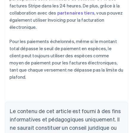
factures Stripe dans les 24 heures. De plus, grâce à la
collaboration avec des
partenaires tiers
, vous pouvez
également utiliser Invoicing pour la facturation
électronique.
Pour les paiements échelonnés, même si le montant
total dépasse le seuil de paiement en espèces, le
client peut toujours utiliser des espèces comme
moyen de paiement pour les factures électroniques,
tant que chaque versement ne dépasse pas la limite du
plafond.
Allemagne
Deutsch
English
Australie
English
Le contenu de cet article est fourni à des fins
Autriche
informatives et pédagogiques uniquement. Il
Deutsch
English
Belgique
ne saurait constituer un conseil juridique ou
Nederlands
Français
Deutsch
English