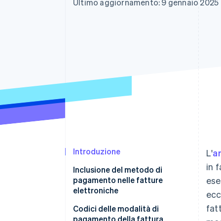
Ultimo aggiornamento: 9 gennaio 2025
Link
Pagamento accelerato
Financial Connections
Conti finanziari collegati
Introduzione
L'
a
in 
Inclusione del metodo di
pagamento nelle fatture
ese
elettroniche
ecc
fat
Codici delle modalità di
pagamento della fattura