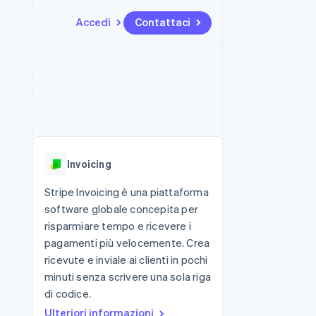
Accedi
Contattaci
Risorse
Ecosistema
Recapiti
me e marketplace
Altro
Integrazioni app
Partner
Contattaci
Product roadmap
ns
Esempi di codice
Stripe App Marketplace
Diventa nostro partner
Scopri cosa ti aspetta
 piattaforme
Blog per sviluppatori
 platforms
ibero
Stato dell'API
Radar
ari integrati
Prevenzione delle frodi
Invoicing
 fisiche
Atlas
Costituzione di start-up
Stripe Invoicing è una piattaforma
software globale concepita per
Climate
Rimozione del carbonio
risparmiare tempo e ricevere i
pagamenti più velocemente. Crea
Identity
Verifica online dell'identità
ricevute e inviale ai clienti in pochi
minuti senza scrivere una sola riga
di codice.
Ulteriori informazioni