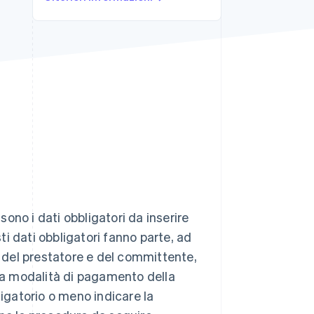
Stripe Sessions 2026
Scopri come Stripe sta
costruendo
l'infrastruttura
economica per l'IA.
Guarda ora
 sono i dati obbligatori da inserire
sti dati obbligatori fanno parte, ad
i del prestatore e del committente,
 la modalità di pagamento della
ligatorio o meno indicare la