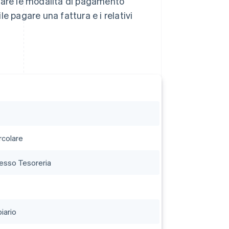
icare le modalità di pagamento
ile pagare una fattura e i relativi
rcolare
resso Tesoreria
iario