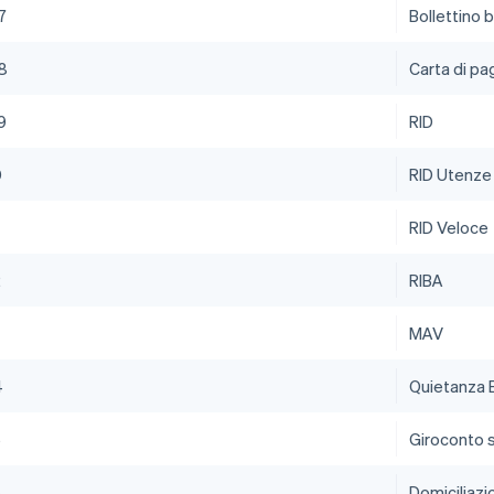
7
Bollettino 
8
Carta di p
9
RID
0
RID Utenze
RID Veloce
2
RIBA
MAV
4
Quietanza E
5
Giroconto s
6
Domiciliazi