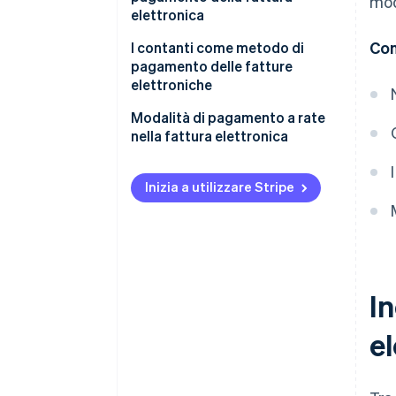
mod
elettronica
Con
I contanti come metodo di
pagamento delle fatture
elettroniche
Deroga al limite per i pagamenti
Modalità di pagamento a rate
in contante
nella fattura elettronica
Inizia a utilizzare Stripe
I
e