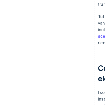
tra
Tut
van
ino
sce
ric
C
el
I s
ins