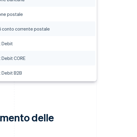
one postale
di conto corrente postale
 Debit
t Debit CORE
t Debit B2B
amento delle