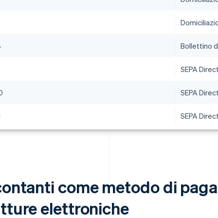
7
Domiciliazi
8
Bollettino 
9
SEPA Direct
0
SEPA Direc
1
SEPA Direc
 contanti come metodo di pag
tture elettroniche