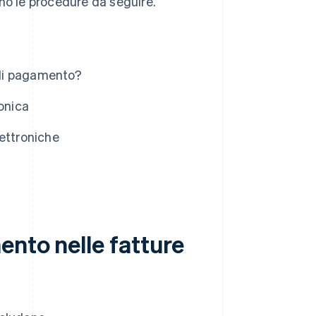
no le procedure da seguire.
o di pagamento?
onica
ettroniche
nto nelle fatture