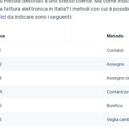
iù metodi destinati a uno stesso cliente. Ma come ind
la fattura elettronica in Italia? I metodi con cui è possib
ici
da indicare sono i seguenti:
ce
Metodo
1
Contanti
2
Assegno
3
Assegno ci
4
Contanti p
5
Bonifico
6
Vaglia camb