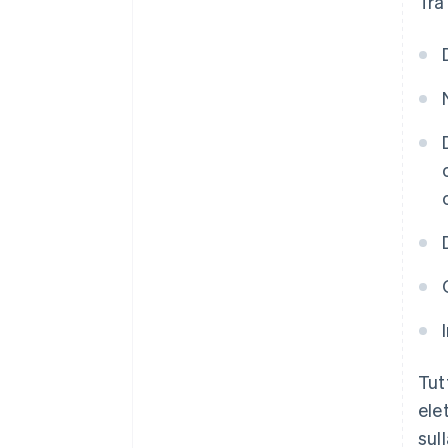
Tra
Tut
ele
sul