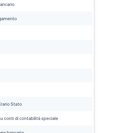
bancario
agamento
rario Stato
u conti di contabilità speciale
one bancaria