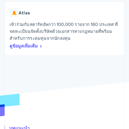
มากกว่า 125
ขายและ VAT
แพลตฟอร์ม
การใช้งาน
รายการ
Authorization
อัตโนมัติ
Revenue
แผนงานผลิตภัณฑ์
SaaS
ออกบัตรที่มีสเตเบิลคอยน์
Boost
Recognition
Atlas
การประชุมประจำปีแบบ
รองรับอยู่
ยกระดับการ
เซสชัน
จัดเตรียมและจัดการ
ระบบ
ยอมรับการ
เข้าร่วมกับสตาร์ทอัพกว่า 100,000 รายจาก 180 ประเทศ ที่
ตำแหน่งงาน
บริการด้วยเอเจนต์
อัตโนมัติ
ชำระเงิน
Link
ห้องข่าว
จดทะเบียนจัดตั้งบริษัทด้วยเอกสารทางกฎหมายที่พร้อม
ตามอุตสาหกรรม
การชำระเงินที่
สำหรับการ
Stripe
Stripe Press
สำหรับการระดมทุนจากนักลงทุน
Sigma
รวดเร็วขึ้น
ทำบัญชี
รายงานที่
บริษัท AI
ดูข้อมูลเพิ่มเติม
แหล่งข้อมูล
ออกแบบเอง
แวดวงครีเอเตอร์
Data
เกม
การติดต่อ
Pipeline
การบริการ การเดินทาง
การเชื่อมต่อการทำงาน
การซิงค์
และสันทนาการ
แอป
ติดต่อฝ่ายขาย
ข้อมูล
ประกันภัย
ตัวอย่างโค้ด
สมัครเป็นพาร์ทเนอร์
สื่อและความบันเทิง
บล็อกของนักพัฒนา
องค์กรไม่แสวงผลกำไร
สถานะ API
บริการเฉพาะทาง
ภาครัฐ
เพิ่มเติม
ธุรกิจค้าปลีก
Product roadmap
ดูสิ่งที่กำลังจะมาถึง
Radar
ระบบนิเวศ
การป้องกันการฉ้อโกง
บทแนะนำ
Atlas