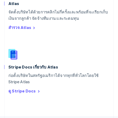
สวีเดน
Atlas
Svenska
English
จัดตั้งบริษัทได้ด้วยการคลิกไม่กี่ครั้งและพร้อมที่จะเรียกเก็บ
สหรัฐอเมริกา
English
Español
简体中文
เงินจากลูกค้า จัดจ้างทีมงาน และระดมทุน
สหรัฐอาหรับเอมิเรตส์
สำรวจ Atlas
English
สหราชอาณาจักร
English
สาธารณรัฐเช็ก
English
สิงคโปร์
English
简体中文
Stripe Docs เกี่ยวกับ Atlas
ออสเตรเลีย
English
ก่อตั้งบริษัทในสหรัฐอเมริกาได้จากทุกที่ทั่วโลกโดยใช้
ออสเตรีย
Stripe Atlas
Deutsch
English
อิตาลี
ดู Stripe Docs
Italiano
English
อินเดีย
English
เอสโตเนีย
English