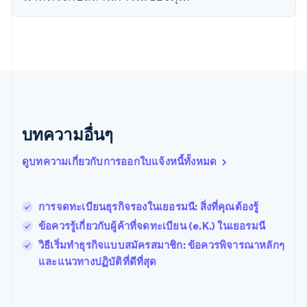
เนเธอร์แลนด์
Nederlands
English
บราซิล
Português
English
บัลแกเรีย
English
เบลเยียม
Nederlands
Français
Deutsch
English
โปรตุเกส
บทความอื่นๆ
Português
English
โปแลนด์
ดูบทความเกี่ยวกับการออกใบแจ้งหนี้ทั้งหมด
English
ฝรั่งเศส
Français
English
ฟินแลนด์
การจดทะเบียนธุรกิจรองในเยอรมนี: สิ่งที่คุณต้องรู้
English
Svenska
ข้อควรรู้เกี่ยวกับผู้ค้าที่จดทะเบียน (e.K.) ในเยอรมนี
มอลตา
English
วิธีเริ่มทําธุรกิจแบบสมัครสมาชิก: ข้อควรพิจารณาหลักๆ
มาเลเซีย
และแนวทางปฏิบัติที่ดีที่สุด
English
简体中文
เม็กซิโก
Español
English