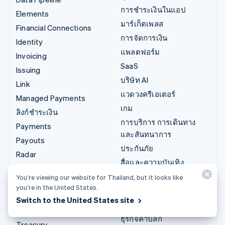
การชำระเงินในแอป
Elements
มาร์เก็ตเพลส
Financial Connections
การจัดการเงิน
Identity
แพลตฟอร์ม
Invoicing
SaaS
Issuing
บริษัท AI
Link
แวดวงครีเอเตอร์
Managed Payments
เกม
ลิงก์ชำระเงิน
การบริการ การเดินทาง
Payments
และสันทนาการ
Payouts
ประกันภัย
Radar
สื่อและความบันเทิง
Revenue Recognition
องค์กรไม่แสวงผลกำไร
You’re viewing our website for Thailand, but it looks like
Stripe Sigma
you’re in the United States.
บริการเฉพาะทาง
Tax
Switch to the United States site
ภาครัฐ
Terminal
ธุรกิจค้าปลีก
Treasury