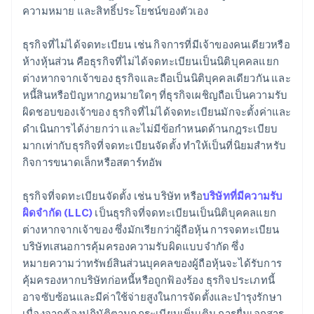
ความหมาย และสิทธิ์ประโยชน์ของตัวเอง
การยื่นเอกสารการเลือกสถานะภาษี 83(b) อัตโนมัติ
ข้อกังวลทางกฎหมายและการบริหารจัดการ
เอกสารทางกฎหมายของบริษัทระดับโลก
ธุรกิจที่ไม่ได้จดทะเบียน เช่น กิจการที่มีเจ้าของคนเดียวหรือ
ห้างหุ้นส่วน คือธุรกิจที่ไม่ได้จดทะเบียนเป็นนิติบุคคลแยก
Stripe Payments ฟรีหนึ่งปี พร้อมเครดิตและส่วนลด
ต่างหากจากเจ้าของ ธุรกิจและถือเป็นนิติบุคคลเดียวกัน และ
สำหรับพาร์ทเนอร์มูลค่า 50,000 ดอลลาร์สหรัฐ
หนี้สินหรือปัญหากฎหมายใดๆ ที่ธุรกิจเผชิญถือเป็นความรับ
ผิดชอบของเจ้าของ ธุรกิจที่ไม่ได้จดทะเบียนมักจะตั้งค่าและ
ดําเนินการได้ง่ายกว่า และไม่มีข้อกําหนดด้านกฎระเบียบ
มากเท่ากับธุรกิจที่จดทะเบียนจัดตั้ง ทำให้เป็นที่นิยมสำหรับ
กิจการขนาดเล็กหรือสตาร์ทอัพ
ธุรกิจที่จดทะเบียนจัดตั้ง เช่น บริษัท หรือ
บริษัทที่มีความรับ
ผิดจำกัด (LLC)
เป็นธุรกิจที่จดทะเบียนเป็นนิติบุคคลแยก
ต่างหากจากเจ้าของ ซึ่งมักเรียกว่าผู้ถือหุ้น การจดทะเบียน
บริษัทเสนอการคุ้มครองความรับผิดแบบจำกัด ซึ่ง
หมายความว่าทรัพย์สินส่วนบุคคลของผู้ถือหุ้นจะได้รับการ
คุ้มครองหากบริษัทก่อหนี้หรือถูกฟ้องร้อง ธุรกิจประเภทนี้
อาจซับซ้อนและมีค่าใช้จ่ายสูงในการจัดตั้งและบำรุงรักษา
เนื่องจากต้องปฏิบัติตามกฎระเบียบเพิ่มเติม การยื่นเอกสาร