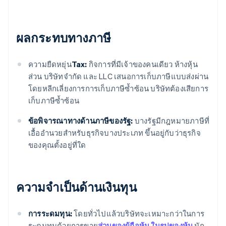
ผลกระทบทางภาษี
ความยืดหยุ่น
Tax:
กิจการที่มีเจ้าของคนเดียว ห้างหุ้น
ส่วน บริษัทจำกัด และ LLC เสนอการเก็บภาษีแบบส่งผ่าน
โดยหลีกเลี่ยงการการเก็บภาษีซ้ำซ้อน บริษัทต้องเสียการ
เก็บภาษีซ้ำซ้อน
ข้อพิจารณาทางด้านภาษีของรัฐ:
บางรัฐมีกฎหมายภาษีที่
เอื้ออํานวยสําหรับธุรกิจบางประเภท ขึ้นอยู่กับว่าธุรกิจ
ของคุณตั้งอยู่ที่ใด
ความจำเป็นด้านเงินทุน
การระดมทุน:
โดยทั่วไปแล้วบริษัทจะเหมาะกว่าในการ
ระดมทุนด้วยการขาย
ส่วนของผู้ถือหุ้น ในรูปของหุ้น
นัก