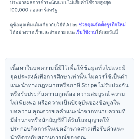
ประมวลผลการชำระเงินแบบไม่เสียค่าใช้จ่ายสูงสุด
กรีซ
100,000 ดอลลาร์สหรัฐ
English
เขตบริหารพิเศษฮ่องกง ประเทศจีน
English
简体中文
ดูข้อมูลเพิ่มเติมเกี่ยวกับวิธีที่ Atlas
ช่วยคุณจัดตั้งธุรกิจใหม่
แคนาดา
ได้อย่างรวดเร็วและง่ายดาย และ
เริ่มใช้งาน
ได้เลยวันนี้
English
Français
โครเอเชีย
English
Italiano
จีนแผ่นดินใหญ่
简体中文
English
ไซปรัส
เนื้อหาในบทความนี้มีไว้เพื่อให้ข้อมูลทั่วไปและมี
English
จุดประสงค์เพื่อการศึกษาเท่านั้น ไม่ควรใช้เป็นคํา
ญี่ปุ่น
แนะนําทางกฎหมายหรือภาษี Stripe ไม่รับประกัน
日本語
English
เดนมาร์ก
หรือรับประกันความถูกต้อง ความสมบูรณ์ ความ
English
ไม่เพียงพอ หรือความเป็นปัจจุบันของข้อมูลใน
ไทย
บทความ คุณควรขอคําแนะนําจากทนายความที่
ไทย
English
นอร์เวย์
มีอํานาจหรือนักบัญชีที่ได้รับใบอนุญาตให้
English
ประกอบกิจการในเขตอํานาจศาลเพื่อรับคําแนะ
นิวซีแลนด์
English
นําที่ตรงกับสถานการณ์ของคุณ