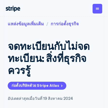
แหล่งข้อมูลเพิ่มเติม
การก่อตั้งธุรกิจ
ตามขั้น
เอกสารประกอบ
เรียนรู้
การชำระเงิน
รายรับ
การ
แพลตฟอ
จัดการ
และ
องค์กร
Stripe Docs
บล็อก
เงิน
มาร์เก็ต
Payments
Billing
ธุรกิจสตาร์ทอัพ
ข้อมูลอ้างอิงเกี่ยวกับ API
เรื่องราวจากลูกค้า
จดทะเบียนกับไม่จด
การชำระเงิน
รายรับตาม
เพลส
ไลบรารีและ SDK
คู่มือ
ออนไลน์
แบบแผนล่วง
Stripe Apps
Global
Payment links
หน้า
Metronome
Payouts
Conne
ทะเบียน: สิ่งที่ธุรกิจ
การชำร
ตามกรณีใช้งาน
การชำระเงิน
การเรียกเก็บ
เบิกจ่าย
เงินสำห
การสนับสนุน
แบบไม่ต้อง
เงินตามการ
ให้กับ
ควรรู้
แพลตฟอ
คู่มือ
การค้าแบบใช้เอเจนต์
เขียนโค้ด
Checkout
ใช้งาน
การชำระเงิน
บุคคลที่
อีคอมเมิร์ซ
รับการสนับสนุน
UI การชำระ
ตามรอบบิล
สาม
บริการทางการเงินที่ผสาน
รับการชำระเงินออนไลน์
แพ็กเกจการสนับสนุนที่ได้
การจัดการ
เงินสำเร็จรูป
รวมในตัว
ติดตั้งใช้งานการชำระเงิน
รับการจัดการ
การชำระเงิน
Elements
ก่อตั้งบริษัทด้วย Stripe Atlas
การทำงานอัตโนมัติด้าน
สำเร็จรูป
บริการเฉพาะทาง
องค์ประกอบ UI
ตามรอบบิล
Invoicing
การเงิน
สร้างแพลตฟอร์มหรือ
ครั้งเดียวหรือ
ที่ยืดหยุ่น
ธุรกิจทั่วโลก
มาร์เก็ตเพลส
ตามแบบแผน
วิธีการชำระ
อัปเดตล่าสุดเมื่อวันที่ 19 สิงหาคม 2024
การชำระเงินในแอป
จัดการการชำระเงินตาม
เงิน
ล่วงหน้า
Tax
มาร์เก็ตเพลส
รอบบิล
เข้าถึงได้
คิดภาษีการ
บริษัท
การจัดการเงิน
เสนอการเรียกเก็บเงินตาม