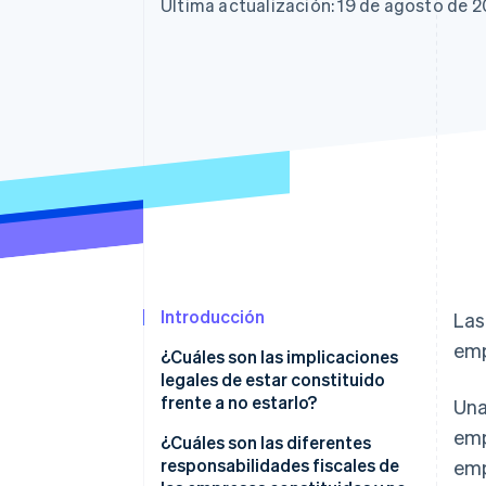
Authorization Boost
Última actualización: 19 de agosto de 
Optimizaciones de aceptación
Link
Proceso de compra acelerado
Financial Connections
Datos de ctas. financieras
vinculadas
Introducción
Las
emp
¿Cuáles son las implicaciones
legales de estar constituido
frente a no estarlo?
Una
emp
Responsabilidad
¿Cuáles son las diferentes
responsabilidades fiscales de
emp
Tributación