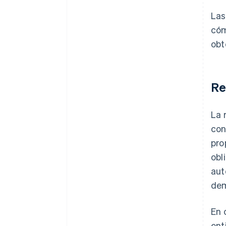
Las
cóm
obt
Re
La 
con
pro
obl
aut
de
En 
ent