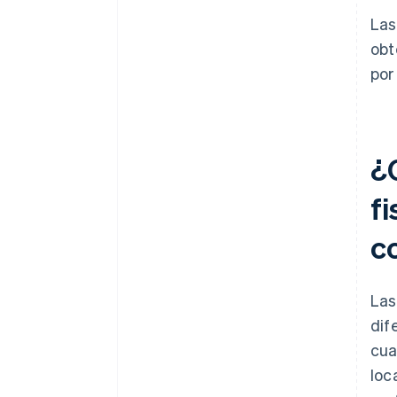
Las
obt
por
¿
fi
c
Las
dif
cua
loc