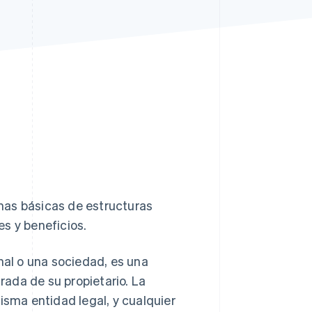
Sesiones de Stripe
2026
Descubre cómo Stripe
construye la
infraestructura
económica para la IA.
Mirar ahora
as básicas de estructuras
s y beneficios.
al o una sociedad, es una
ada de su propietario. La
isma entidad legal, y cualquier