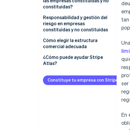
las empresas constituidas y no
deu
constituidas?
Gestión
emp
Empresas no constituidas
Responsabilidad y gestión del
tan
Transferencia de propiedad
riesgo en empresas
pop
Empresas constituidas
constituidas y no constituidas
Obtención de capital
Cómo elegir la estructura
Una
comercial adecuada
lim
Problemas de responsabilidad
¿Cómo puede ayudar Stripe
qui
Atlas?
res
Implicaciones fiscales
Solicitud de ingreso a Atlas
pro
Necesidades de financiación
Constituye tu empresa con Stripe Atla
ser
Acepta pagos y operaciones
Flexibilidad operativa y control
bancarias antes de que llegue tu
reg
EIN
reg
Planificación futura
Compra de acciones del
Aspectos legales y
fundador sin efectivo
En 
administrativos
obl
Declaración automática de la