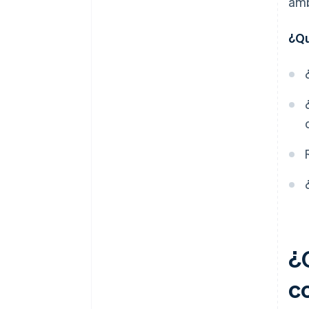
elección de impuestos 83(b)
amb
Documentos legales de
¿Qu
empresas de primer nivel
Un año gratis de
Stripe Payments, más $50,000
en créditos y descuentos para
socios
¿C
co