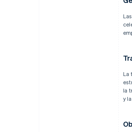
Ge
Las
cel
emp
Tr
La 
est
la 
y l
Ob