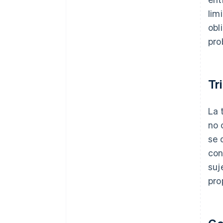
lim
obl
pro
Tr
La 
no 
se 
con
suj
pro